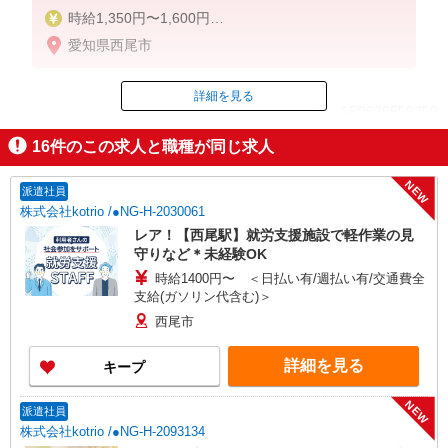
時給1,350円〜1,600円
★週払いOK（規定あり）
愛知県西尾市
※給与幅は経験・能力による
詳細を見る
ID：AE0626559259
16
件のこの求人と職種が同じ求人
掲載期間終了
NEW
派遣社員
株式会社kotrio /●NG-H-2030061
レア！【西尾駅】就労支援施設で軽作業の見
守りなど＊未経験OK
時給1400円〜 ＜日払い有/週払い有/交通費全
支給(ガソリン代含む)＞
西尾市
詳細を見る
キープ
NEW
派遣社員
株式会社kotrio /●NG-H-2093134