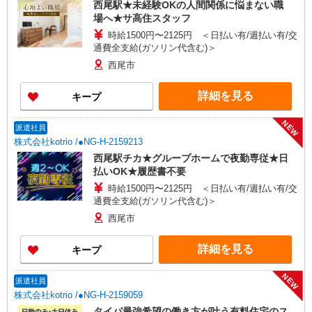
西尾駅★未経験OKの人間関係に悩まない職
場へ★サ高住スタッフ
時給1500円〜2125円 ＜日払い有/週払い有/交
通費全支給(ガソリン代含む)＞
西尾市
詳細を見る
キープ
NEW
派遣社員
株式会社kotrio /●NG-H-2159213
西尾駅チカ★グループホームで夜勤専従★日
払いOK★履歴書不要
時給1500円〜2125円 ＜日払い有/週払い有/交
通費全支給(ガソリン代含む)＞
西尾市
詳細を見る
キープ
NEW
派遣社員
株式会社kotrio /●NG-H-2159059
タイパ最強希望の働き方が叶う有料住宅のス