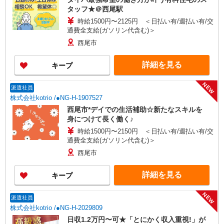
タッフ★＠西尾駅
時給1500円〜2125円 ＜日払い有/週払い有/交
通費全支給(ガソリン代含む)＞
西尾市
詳細を見る
キープ
NEW
派遣社員
株式会社kotrio /●NG-H-1907527
西尾市*デイでの生活補助☆新たなスキルを
身につけて長く働く♪
時給1500円〜2150円 ＜日払い有/週払い有/交
通費全支給(ガソリン代含む)＞
西尾市
詳細を見る
キープ
NEW
派遣社員
株式会社kotrio /●NG-H-2029809
日収1.2万円〜可★「とにかく収入重視!」が