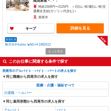
職員募集＊.・：゜
時給1500円〜2125円 ＜日払い有/週払い有/交
通費全支給(ガソリン代含む)＞
西尾市
詳細を見る
キープ
NEW
派遣社員
株式会社kotrio /●NG-H-1992512
[ 高収入 ]西尾駅近く【日収1.2万円】生活支
もっと見る
援員さん大募集！
このお仕事に関連する条件で探す
時給1500円〜2125円 ＜日払い有/週払い有/交
通費全支給(ガソリン代含む)＞
西尾市のアルバイト・バイト・パートの求人を探す
西尾市
同じ職種から西尾市の求人を探す
詳細を見る
キープ
医療・介護・福祉すべて
NEW
介護職・ヘルパー
派遣社員
株式会社kotrio /●NG-H-2159136
同じ雇用形態から西尾市の求人を探す
≪西尾駅≫日勤のみ＆残業ナシ！お迎えに間
に合うデイサービス
アルバイト
パート