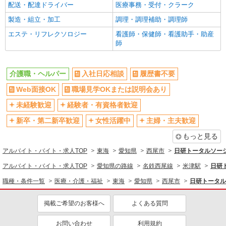
時給1500円〜2125円 ＜日払い有/週払い有/交
配送・配達ドライバー
医療事務・受付・クラーク
通費全支給(ガソリン代含む)＞
製造・組立・加工
調理・調理補助・調理師
西尾市
エステ・リフレクソロジー
看護師・保健師・看護助手・助産
師
詳細を見る
キープ
NEW
派遣社員
介護職・ヘルパー
入社日応相談
履歴書不要
株式会社kotrio /●NG-H-1992406
Web面接OK
職場見学OKまたは説明会あり
個別ケア重視！高級シニア住宅で巡回やケア
など＊西尾駅/日払いOK
未経験歓迎
経験者・有資格者歓迎
時給1500円〜2125円 ＜日払い有/週払い有/交
新卒・第二新卒歓迎
女性活躍中
主婦・主夫歓迎
通費全支給(ガソリン代含む)＞
西尾市
もっと見る
アルバイト・バイト・求人TOP
東海
愛知県
西尾市
日研トータルソー
詳細を見る
キープ
アルバイト・バイト・求人TOP
愛知県の路線
名鉄西尾線
米津駅
日研
NEW
派遣社員
職種・条件一覧
医療・介護・福祉
東海
愛知県
西尾市
日研トータル
株式会社kotrio /●NG-H-2030728
毎日通うのが楽しみになる＊ホテルのような
掲載ご希望のお客様へ
よくある質問
美しいサ高住のSTAFF
時給1500円〜2125円 ＜日払い有/週払い有/交
お問い合わせ
利用規約