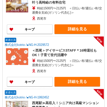
叶う高時給の有料住宅
時給1500円〜2125円 ＜日払い有/週払い有/交
通費全支給(ガソリン代含む)＞
西尾市
詳細を見る
キープ
NEW
派遣社員
株式会社kotrio /●NG-H-2029572
＜西尾＞デイサービスSTAFF＊16時退社も
OK！子育て世代活躍中
時給1500円〜2125円 ＜日払い有/週払い有/交
通費全支給(ガソリン代含む)＞
西尾市
詳細を見る
キープ
NEW
派遣社員
株式会社kotrio /●NG-H-1992452
西尾駅≫高収入！シニア向け高級マンション