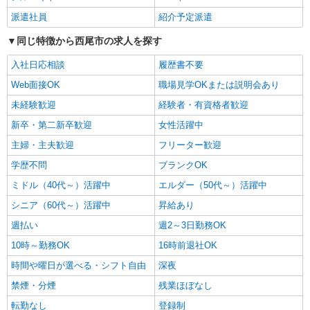
時給1500円〜2125円 ＜日払い有/週払い有/交
派遣社員
紹介予定派遣
通費全支給(ガソリン代含む)＞
同じ特徴から西尾市の求人を探す
西尾市
入社日応相談
履歴書不要
詳細を見る
キープ
Web面接OK
職場見学OKまたは説明会あり
NEW
未経験歓迎
経験者・有資格者歓迎
派遣社員
株式会社kotrio /●NG-H-2029530
新卒・第二新卒歓迎
女性活躍中
西尾駅｜リハビリ補助などのデイサービス
主婦・主夫歓迎
フリーター歓迎
STAFF♪未経験OK
学歴不問
時給1500円〜2125円 ＜日払い有/週払い有/交
ブランクOK
通費全支給(ガソリン代含む)＞
ミドル（40代～）活躍中
エルダー（50代～）活躍中
西尾市 最寄り：西尾駅
シニア（60代～）活躍中
昇給あり
詳細を見る
週払い
週2～3日勤務OK
キープ
10時～勤務OK
16時前退社OK
NEW
派遣社員
時間や曜日が選べる・シフト自由
深夜
株式会社kotrio /●NG-H-2031058
禁煙・分煙
残業ほぼなし
西尾駅＊年齢不問◎未経験から安定した業界
へ＊サ高住
転勤なし
登録制