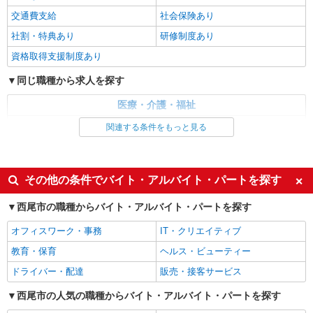
時給1500円〜2125円 ＜日払い有/週払い有/交
交通費支給
社会保険あり
通費全支給(ガソリン代含む)＞
社割・特典あり
研修制度あり
西尾市
資格取得支援制度あり
詳細を見る
キープ
同じ職種から求人を探す
NEW
派遣社員
医療・介護・福祉
株式会社kotrio /●NG-H-2029422
介護職・ヘルパー
関連する条件をもっと見る
夕方までのデイサービス☆車の運転できる方
優遇【西尾駅】
同じ特徴から求人を探す
時給1500円〜2125円 ＜日払い有/週払い有/交
通費全支給(ガソリン代含む)＞
未経験歓迎
ミドル（40代～）活躍中
その他の条件でバイト・アルバイト・パートを探す
西尾市
週2～3日勤務OK
深夜
西尾市の職種からバイト・アルバイト・パートを探す
交通費支給
社会保険あり
詳細を見る
キープ
オフィスワーク・事務
IT・クリエイティブ
NEW
教育・保育
ヘルス・ビューティー
派遣社員
株式会社kotrio /●NG-H-1905906
ドライバー・配達
販売・接客サービス
西尾駅▼綺麗なサ高住で生活ケア▼清掃やフ
西尾市の人気の職種からバイト・アルバイト・パートを探す
ロアの巡回など