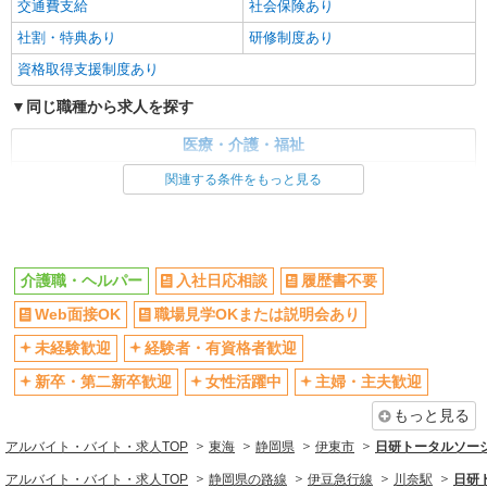
交通費支給
社会保険あり
社割・特典あり
研修制度あり
資格取得支援制度あり
同じ職種から求人を探す
医療・介護・福祉
介護職・ヘルパー
関連する条件をもっと見る
同じ特徴から求人を探す
未経験歓迎
ミドル（40代～）活躍中
介護職・ヘルパー
入社日応相談
履歴書不要
週2～3日勤務OK
深夜
Web面接OK
職場見学OKまたは説明会あり
交通費支給
社会保険あり
未経験歓迎
経験者・有資格者歓迎
新卒・第二新卒歓迎
女性活躍中
主婦・主夫歓迎
もっと見る
アルバイト・バイト・求人TOP
東海
静岡県
伊東市
日研トータルソー
アルバイト・バイト・求人TOP
静岡県の路線
伊豆急行線
川奈駅
日研