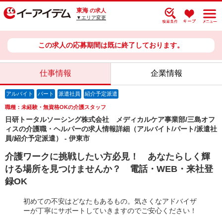
東海
の求人
▼エリア変更
この求人の応募期間は既に終了しております。
仕事情報
企業情報
アルバイト
パート
派遣社員
紹介予定派遣
職種：未経験・無資格OKの介護スタッフ
日研トータルソーシング株式会社 メディカルケア事業部/三島オフ
ィスの介護職・ヘルパーの求人情報詳細（アルバイト/パート/派遣社
員/紹介予定派遣） - 伊東市
介護ワークに挑戦したい方必見！ あなたらしく輝
ける場所を見つけませんか？ 電話・WEB・来社登
録OK
初めての不安はどなたもあるもの。気さくなアドバイザ
ーが丁寧にサポートしていきますのでご安心ください！