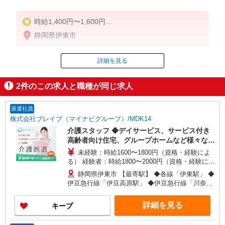
時給1,400円〜1,600円
★週払いOK（規定あり）
静岡県伊東市
※給与幅は経験・能力による
詳細を見る
ID：AE0626558501
2
件のこの求人と職種が同じ求人
掲載期間終了
派遣社員
株式会社ブレイブ（マイナビグループ）/MDK14
介護スタッフ ◆デイサービス、サービス付き
高齢者向け住宅、グループホームなど様々な勤
務先から選べます。
未経験：時給1600〜1800円（資格・経験によ
る） 経験者：時給1800〜2000円（資格・経験によ
る） ◎月収例 時給2000円×1日8時間×22日（週5
静岡県伊東市 【最寄駅】 ◆各線「伊東駅」 ◆
日）＝35万2000円 ◆昇給あり ◆支払い方法 ※日
伊豆急行線「伊豆高原駅」 ◆伊豆急行線「川奈
払い/週払い/月払い対応も可能です。詳しくは面談
駅」 ★その他、近隣に多数勤務地あります！
時にご相談ください。 ◆交通費：別途全額支給 ※
詳細を見る
キープ
当社規定あり