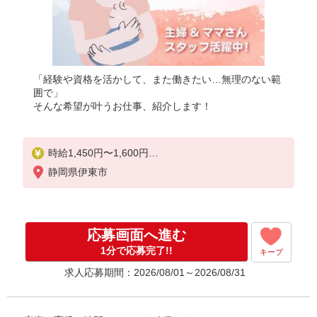
「経験や資格を活かして、また働きたい…無理のない範
囲で」
そんな希望が叶うお仕事、紹介します！
時給1,450円〜1,600円
静岡県伊東市
◆初任者研修：時給1,450円〜
◆介護福祉士：時給1,600円〜
※経験者は3ヶ月以上
応募画面へ進む
※給与幅は経験・能力による
1分で応募完了!!
キープ
★週払いOK（規定あり）
求人応募期間：2026/08/01～2026/08/31