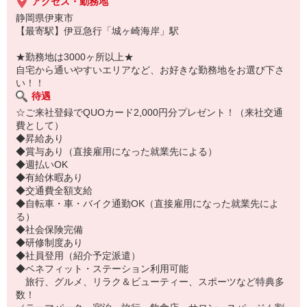
アクセス・勤務地
静岡県伊東市
【最寄駅】伊豆急行「城ヶ崎海岸」駅
★勤務地は3000ヶ所以上★
自宅から通いやすいエリアなど、お好きな勤務地をお選び下さ
い！！
待遇
☆ご来社登録でQUOカード2,000円分プレゼント！（来社交通
費として）
◆昇給あり
◆賞与あり（直接雇用になった就業先による）
◆週払いOK
◆有給休暇あり
◆交通費全額支給
◆自転車・車・バイク通勤OK（直接雇用になった就業先によ
る）
◆社会保険完備
◆研修制度あり
◆社員登用（紹介予定派遣）
◆ベネフィット・ステーション利用可能
旅行、グルメ、リラク＆ビューティー、スポーツなど特典多
数！