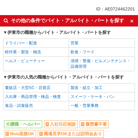
未経験歓迎
ミドル（40代～）活躍中
ID：AE0724462201
週2～3日勤務OK
深夜
その他の条件でバイト・アルバイト・パートを探す
交通費支給
社会保険あり
伊東市の職種からバイト・アルバイト・パートを探す
ドライバー・配達
営業
軽作業・製造・物流
飲食・フード
ヘルス・ビューティー
清掃・警備・ビルメンテナンス・
設備管理
伊東市の人気の職種からバイト・アルバイト・パートを探す
量販店・大型SC・百貨店
製造・組立・加工
入出庫・商品管理・検品・検査
スイーツ・ケーキ・パン
食品・試食販売
一般・営業事務
介護職・ヘルパー
入社日応相談
履歴書不要
Web面接OK
職場見学OKまたは説明会あり