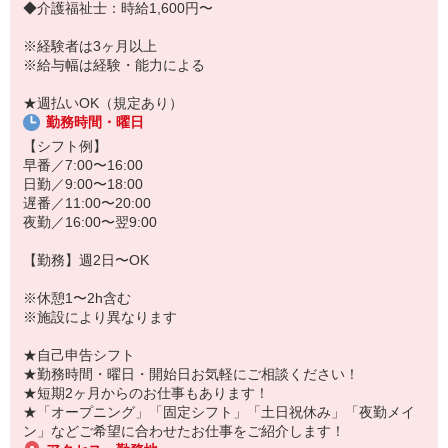
若手からミドル、中高年（エルダー）、シニア世代まで幅広く活躍
◆介護福祉士：時給1,600円〜
中！
※経験者は3ヶ月以上
「こんな時だからこそ、しっかり稼いでおきたい！」
※給与幅は経験・能力による
「すぐに働けるところはないかな…」
「しっかり稼げるアルバイトを探してる。」
★週払いOK（規定あり）
そんな方もぜひ！お気軽にご連絡ください♪
勤務時間・曜日
【シフト例】
早番／7:00〜16:00
日勤／9:00〜18:00
遅番／11:00〜20:00
夜勤／16:00〜翌9:00
【勤務】週2日〜OK
※休憩1〜2h含む
※施設により異なります
★自己申告シフト
★勤務時間・曜日・開始日お気軽にご相談ください！
★短期2ヶ月からのお仕事もあります！
★「オープニング」「固定シフト」「土日祝休み」「夜勤メイ
ン」などご希望に合わせたお仕事をご紹介します！