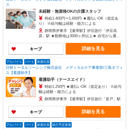
ス
未経験・無資格OKの介護スタッフ
時給1,400円〜1,600円 ★週払いOK（規定あ
り） ※給与幅は経験・能力による
静岡県伊東市 【最寄駅】伊豆急行「伊豆高
原」駅 ★勤務地は3000ヶ所以上★ 自宅から通い
やすいエリアなど、お好きな勤務地をお選び下さ
い！！
詳細を見る
キープ
アルバイト
パート
派遣社員
日研トータルソーシング株式会社 メディカルケア事業部/三島オフィ
ス【看護助手】
看護助手（ナースエイド）
時給1,250円 ★週払いOK（規定あり） ※給与
幅は経験・能力による
静岡県伊東市 【最寄駅】伊豆急行「富戸」駅
詳細を見る
キープ
アルバイト
パート
派遣社員
紹介予定派遣