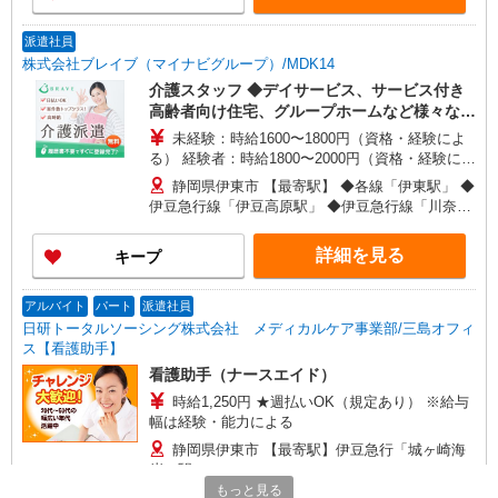
派遣社員
株式会社ブレイブ（マイナビグループ）/MDK14
介護スタッフ ◆デイサービス、サービス付き
高齢者向け住宅、グループホームなど様々な勤
務先から選べます。
未経験：時給1600〜1800円（資格・経験によ
る） 経験者：時給1800〜2000円（資格・経験によ
る） ◎月収例 時給2000円×1日8時間×22日（週5
静岡県伊東市 【最寄駅】 ◆各線「伊東駅」 ◆
日）＝35万2000円 ◆昇給あり ◆支払い方法 ※日
伊豆急行線「伊豆高原駅」 ◆伊豆急行線「川奈
払い/週払い/月払い対応も可能です。詳しくは面談
駅」 ★その他、近隣に多数勤務地あります！
時にご相談ください。 ◆交通費：別途全額支給 ※
詳細を見る
キープ
当社規定あり
アルバイト
パート
派遣社員
日研トータルソーシング株式会社 メディカルケア事業部/三島オフィ
ス【看護助手】
看護助手（ナースエイド）
時給1,250円 ★週払いOK（規定あり） ※給与
幅は経験・能力による
静岡県伊東市 【最寄駅】伊豆急行「城ヶ崎海
岸」駅
もっと見る