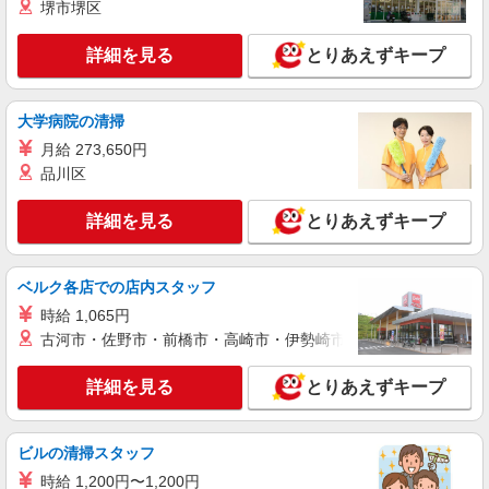
★勤務地は3000ヶ所以上★ 自宅から通いやすいエ
堺市堺区
リアなど、お好きな勤務地をお選び下さい！！
詳細を見る
キープ
詳細を見る
とりあえずキープ
アルバイト
パート
派遣社員
紹介予定派遣
大学病院の清掃
日研トータルソーシング株式会社 メディカルケア事業部/三島オフィ
ス
月給 273,650円
介護スタッフ／資格あり or 経験者
品川区
時給1,450円〜1,600円 ◆初任者研修：時給
1,450円〜 ◆介護福祉士：時給1,600円〜 ※経験者
詳細を見る
とりあえずキープ
は3ヶ月以上 ※給与幅は経験・能力による ★週払
静岡県伊東市 【最寄駅】伊豆急行「南伊東」
いOK（規定あり）
駅 ★勤務地は3000ヶ所以上★ 自宅から通いやす
いエリアなど、お好きな勤務地をお選び下さ
ベルク各店での店内スタッフ
い！！
詳細を見る
キープ
時給 1,065円
古河市・佐野市・前橋市・高崎市・伊勢崎市・太田市・館林市・
アルバイト
パート
派遣社員
紹介予定派遣
日研トータルソーシング株式会社 メディカルケア事業部/三島オフィ
詳細を見る
とりあえずキープ
ス
介護スタッフ／資格あり or 経験者
時給1,450円〜1,600円 ◆初任者研修：時給
ビルの清掃スタッフ
1,450円〜 ◆介護福祉士：時給1,600円〜 ※経験者
時給 1,200円〜1,200円