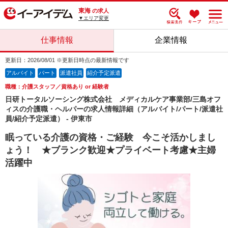
東海
の求人
▼エリア変更
仕事情報
企業情報
更新日：2026/08/01 ※更新日時点の最新情報です
アルバイト
パート
派遣社員
紹介予定派遣
職種：介護スタッフ／資格あり or 経験者
日研トータルソーシング株式会社 メディカルケア事業部/三島オフ
ィスの介護職・ヘルパーの求人情報詳細（アルバイト/パート/派遣社
員/紹介予定派遣） - 伊東市
眠っている介護の資格・ご経験 今こそ活かしまし
ょう！ ★ブランク歓迎★プライベート考慮★主婦
活躍中