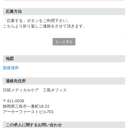
応募方法
「応募する」ボタンをご利用下さい。
こちらより折り返しご連絡をさせて頂きます。
★TEL登録、WEB登録OK！来社登録の場合はクオカード2000円プ
もっと見る
レゼント
・履歴書＆写真不要で登録OK
・職場見学することも可能です
地図
面接場所
連絡先住所
日研メディカルケア 三島オフィス
〒411-0036
静岡県三島市一番町18-22
アーサーファーストビル701
この求人に関するお問い合わせ