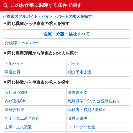
このお仕事に関連する条件で探す
未経験・無資格OKの介護スタッフ
時給1,400円〜1,600円 ★週払いOK（規定あ
伊東市のアルバイト・バイト・パートの求人を探す
り） ※給与幅は経験・能力による
同じ職種から伊東市の求人を探す
静岡県伊東市 【最寄駅】伊豆急行「南伊東」
駅 ★勤務地は3000ヶ所以上★ 自宅から通いやす
医療・介護・福祉すべて
いエリアなど、お好きな勤務地をお選び下さ
い！！
介護職・ヘルパー
詳細を見る
キープ
同じ雇用形態から伊東市の求人を探す
アルバイト
パート
派遣社員
紹介予定派遣
アルバイト
パート
日研トータルソーシング株式会社 メディカルケア事業部/三島オフィ
ス
派遣社員
紹介予定派遣
介護スタッフ／資格あり or 経験者
同じ特徴から伊東市の求人を探す
時給1,450円〜1,600円 ◆初任者研修：時給
1,450円〜 ◆介護福祉士：時給1,600円〜 ※経験者
入社日応相談
履歴書不要
は3ヶ月以上 ※給与幅は経験・能力による ★週払
静岡県伊東市 【最寄駅】伊豆急行「富戸」駅
いOK（規定あり）
Web面接OK
職場見学OKまたは説明会あり
★勤務地は3000ヶ所以上★ 自宅から通いやすいエ
リアなど、お好きな勤務地をお選び下さい！！
未経験歓迎
経験者・有資格者歓迎
詳細を見る
キープ
新卒・第二新卒歓迎
女性活躍中
主婦・主夫歓迎
フリーター歓迎
アルバイト
パート
派遣社員
紹介予定派遣