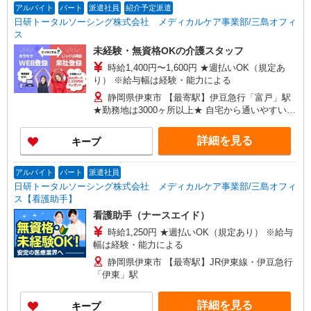
アルバイト
パート
派遣社員
紹介予定派遣
日研トータルソーシング株式会社 メディカルケア事業部/三島オフィ
ス
未経験・無資格OKの介護スタッフ
時給1,400円〜1,600円 ★週払いOK（規定あ
り） ※給与幅は経験・能力による
静岡県伊東市 【最寄駅】伊豆急行「富戸」駅
★勤務地は3000ヶ所以上★ 自宅から通いやすいエ
リアなど、お好きな勤務地をお選び下さい！！
詳細を見る
キープ
アルバイト
パート
派遣社員
日研トータルソーシング株式会社 メディカルケア事業部/三島オフィ
ス【看護助手】
看護助手（ナースエイド）
時給1,250円 ★週払いOK（規定あり） ※給与
幅は経験・能力による
静岡県伊東市 【最寄駅】JR伊東線・伊豆急行
「伊東」駅
詳細を見る
キープ