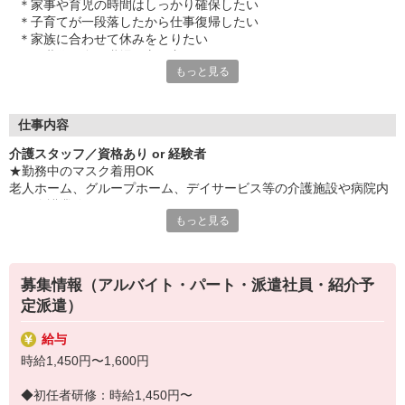
＊家事や育児の時間はしっかり確保したい
＊子育てが一段落したから仕事復帰したい
＊家族に合わせて休みをとりたい
＊同世代の多い職場の方が良い
もっと見る
＊このご時世だから、安定した環境で働きたい
そんな風にお考えのあなたは必見です！
プライベートと無理なく両立している主婦さん＆ママさんスタッ
仕事内容
フが多数活躍中！
介護スタッフ／資格あり or 経験者
時間や日数、休日、通勤時間、待遇etc・・・
★勤務中のマスク着用OK
あなたのライフスタイルに合わせて働ける職場を探しませんか？
老人ホーム、グループホーム、デイサービス等の介護施設や病院内
での介護業務をお願いします。
職場見学で、事前に雰囲気やお仕事を見ることもできますよ♪
もっと見る
・食事や入浴のお手伝いなどの身体介護
・シーツ交換、ベッドメイクなどの環境整備
・薬やおしぼりの準備などのケア
募集情報（アルバイト・パート・派遣社員・紹介予
・体操や季節ごとのレクリエーション
定派遣）
・歩行、車椅子の介助
・見守り
給与
※施設により異なります
時給1,450円〜1,600円
★施設内は冷暖房完備！いつでも快適にお仕事できますよ！
20代・30代・40代・50代・60代、
◆初任者研修：時給1,450円〜