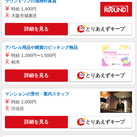
ラウンドワンの清掃作業員
り） ※給与幅は経験・能力による
時給 1,400円
静岡県伊東市 【最寄駅】伊豆急行「城ヶ崎海
大阪市城東区
岸」駅 ★勤務地は3000ヶ所以上★ 自宅から通い
やすいエリアなど、お好きな勤務地をお選び下さ
い！！
詳細を見る
とりあえずキープ
詳細を見る
キープ
アルバイト
パート
派遣社員
紹介予定派遣
アパレル用品や雑貨のピッキング検品
日研トータルソーシング株式会社 メディカルケア事業部/三島オフィ
ス
時給 1,200円〜1,500円
柏市
未経験・無資格OKの介護スタッフ
時給1,400円〜1,600円 ★週払いOK（規定あ
詳細を見る
とりあえずキープ
り） ※給与幅は経験・能力による
静岡県伊東市 【最寄駅】JR伊東線・伊豆急行
「伊東」駅 ★勤務地は3000ヶ所以上★ 自宅から
マンションの受付・案内スタッフ
通いやすいエリアなど、お好きな勤務地をお選び
下さい！！
時給 2,000円
詳細を見る
キープ
渋谷区
アルバイト
パート
派遣社員
紹介予定派遣
詳細を見る
とりあえずキープ
日研トータルソーシング株式会社 メディカルケア事業部/三島オフィ
ス
未経験・無資格OKの介護スタッフ