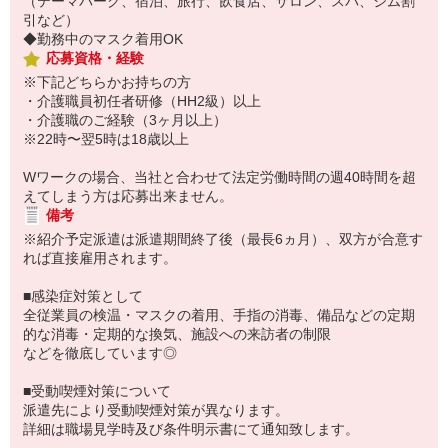
（テーマパーク、宿泊、旅行、飲食店、サロン、スパ、ジム割
引など）
◆勤務中のマスク着用OK
応募資格・経験
※下記どちらかお持ちの方
・介護職員初任者研修（HH2級）以上
・介護職のご経験（3ヶ月以上）
※22時〜翌5時は18歳以上
Wワークの場合、当社と合わせて法定労働時間の週40時間を超
えてしまう方は応募出来ません。
備考
※紹介予定派遣は派遣期間終了後（最長6ヵ月）、双方が合意す
れば直接雇用されます。
■感染症対策として
全従業員の検温・マスクの着用、手指の消毒、備品などの定期
的な消毒・定期的な換気、施設への来訪者の制限
などを徹底しています◎
■受動喫煙対策について
派遣先により受動喫煙対策が異なります。
詳細は職場見学時及び条件明示書にて通知致します。