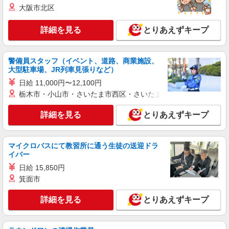
は3ヶ月以上 ※給与幅は経験・能力による ★週払
静岡県伊東市 【最寄駅】JR伊東線「宇佐美」
大阪市北区
いOK（規定あり）
駅 ★勤務地は3000ヶ所以上★ 自宅から通いやす
いエリアなど、お好きな勤務地をお選び下さ
詳細を見る
とりあえずキープ
い！！
詳細を見る
キープ
アルバイト
パート
派遣社員
紹介予定派遣
警備員スタッフ（イベント、道路、商業施設、
大型駐車場、JR列車見張りなど）
日研トータルソーシング株式会社 メディカルケア事業部/三島オフィ
ス
日給 11,000円〜12,100円
未経験・無資格OKの介護スタッフ
栃木市・小山市・さいたま市西区・さいたま市岩槻区・久喜市・
時給1,400円〜1,600円 ★週払いOK（規定あ
り） ※給与幅は経験・能力による
詳細を見る
とりあえずキープ
静岡県伊東市 【最寄駅】JR伊東線「宇佐美」
駅 ★勤務地は3000ヶ所以上★ 自宅から通いやす
いエリアなど、お好きな勤務地をお選び下さ
マイクロバスにて教習所に通う生徒の送迎ドラ
い！！
イバー
詳細を見る
キープ
日給 15,850円
箕面市
アルバイト
パート
派遣社員
紹介予定派遣
日研トータルソーシング株式会社 メディカルケア事業部/三島オフィ
詳細を見る
とりあえずキープ
ス
未経験・無資格OKの介護スタッフ
時給1,400円〜1,600円 ★週払いOK（規定あ