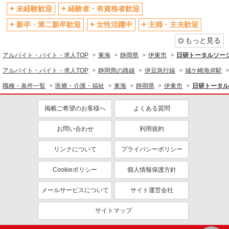
未経験歓迎
経験者・有資格者歓迎
新卒・第二新卒歓迎
女性活躍中
主婦・主夫歓迎
もっと見る
アルバイト・バイト・求人TOP
東海
静岡県
伊東市
日研トータルソー
アルバイト・バイト・求人TOP
静岡県の路線
伊豆急行線
城ケ崎海岸駅
職種・条件一覧
医療・介護・福祉
東海
静岡県
伊東市
日研トータル
掲載ご希望のお客様へ
よくある質問
お問い合わせ
利用規約
リンクについて
プライバシーポリシー
Cookieポリシー
個人情報保護方針
メールサービスについて
サイト運営会社
サイトマップ