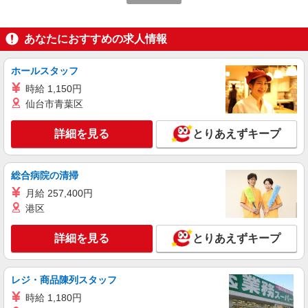
詳細を見る
キープ
あなたにおすすめの求人情報
アルバイト
パート
派遣社員
日研トータルソーシング株式会社 メディカルケア事業部/三島オフィ
ホールスタッフ
ス【看護助手】
看護助手（ナースエイド）
時給 1,150円
仙台市青葉区
時給1,250円 ★週払いOK（規定あり） ※給与
幅は経験・能力による
詳細を見る
静岡県伊東市 【最寄駅】伊豆急行「南伊東」
とりあえずキープ
駅
総合病院の清掃
詳細を見る
キープ
月給 257,400円
アルバイト
港区
パート
派遣社員
紹介予定派遣
日研トータルソーシング株式会社 メディカルケア事業部/三島オフィ
ス
詳細を見る
とりあえずキープ
未経験・無資格OKの介護スタッフ
時給1,400円〜1,600円 ★週払いOK（規定あ
り） ※給与幅は経験・能力による
レジ・商品陳列スタッフ
静岡県伊東市 【最寄駅】伊豆急行「富戸」駅
時給 1,180円