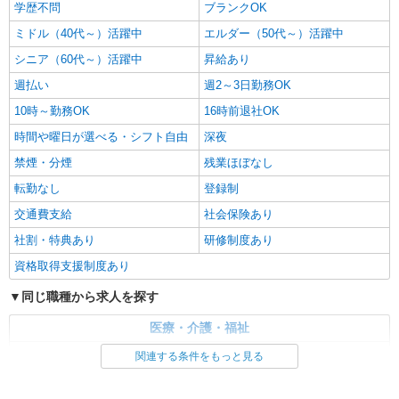
日研トータルソーシング株式会社 メディカルケア事業部/三島オフィ
学歴不問
ブランクOK
ス
ミドル（40代～）活躍中
エルダー（50代～）活躍中
未経験・無資格OKの介護スタッフ
シニア（60代～）活躍中
昇給あり
時給1,400円〜1,600円 ★週払いOK（規定あ
り） ※給与幅は経験・能力による
週払い
週2～3日勤務OK
静岡県伊東市 【最寄駅】伊豆急行「城ヶ崎海
10時～勤務OK
16時前退社OK
岸」駅 ★勤務地は3000ヶ所以上★ 自宅から通い
やすいエリアなど、お好きな勤務地をお選び下さ
時間や曜日が選べる・シフト自由
深夜
い！！
詳細を見る
キープ
禁煙・分煙
残業ほぼなし
転勤なし
登録制
交通費支給
社会保険あり
社割・特典あり
研修制度あり
資格取得支援制度あり
同じ職種から求人を探す
医療・介護・福祉
介護職・ヘルパー
関連する条件をもっと見る
同じ特徴から求人を探す