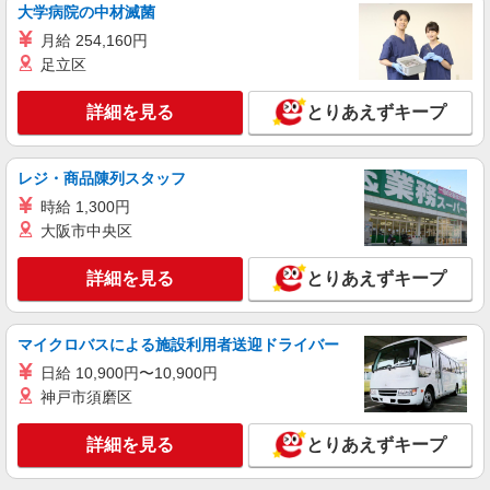
大学病院の中材滅菌
時給1,400円〜1,600円 ★週払いOK（規定あ
り） ※給与幅は経験・能力による
月給 254,160円
足立区
静岡県伊東市 【最寄駅】伊豆急行「南伊東」
駅 ★勤務地は3000ヶ所以上★ 自宅から通いやす
いエリアなど、お好きな勤務地をお選び下さ
詳細を見る
とりあえずキープ
い！！
詳細を見る
キープ
レジ・商品陳列スタッフ
アルバイト
パート
派遣社員
紹介予定派遣
日研トータルソーシング株式会社 メディカルケア事業部/三島オフィ
時給 1,300円
ス
大阪市中央区
未経験・無資格OKの介護スタッフ
詳細を見る
とりあえずキープ
時給1,400円〜1,600円 ★週払いOK（規定あ
り） ※給与幅は経験・能力による
静岡県伊東市 【最寄駅】伊豆急行「川奈」駅
マイクロバスによる施設利用者送迎ドライバー
★勤務地は3000ヶ所以上★ 自宅から通いやすいエ
リアなど、お好きな勤務地をお選び下さい！！
日給 10,900円〜10,900円
詳細を見る
キープ
神戸市須磨区
詳細を見る
とりあえずキープ
アルバイト
パート
派遣社員
紹介予定派遣
日研トータルソーシング株式会社 メディカルケア事業部/三島オフィ
ス