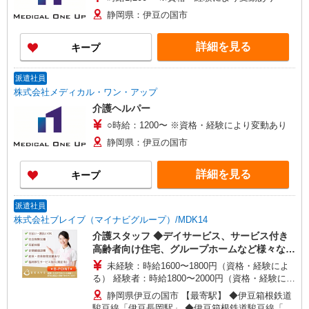
静岡県：伊豆の国市
詳細を見る
キープ
派遣社員
株式会社メディカル・ワン・アップ
介護ヘルパー
○時給：1200〜 ※資格・経験により変動あり
静岡県：伊豆の国市
詳細を見る
キープ
派遣社員
株式会社ブレイブ（マイナビグループ）/MDK14
介護スタッフ ◆デイサービス、サービス付き
高齢者向け住宅、グループホームなど様々な勤
務先から選べます。
未経験：時給1600〜1800円（資格・経験によ
る） 経験者：時給1800〜2000円（資格・経験によ
る） ◎月収例 時給2000円×1日8時間×22日（週5
静岡県伊豆の国市 【最寄駅】 ◆伊豆箱根鉄道
日）＝35万2000円 ◆昇給あり ◆支払い方法 ※日
駿豆線「伊豆長岡駅」 ◆伊豆箱根鉄道駿豆線「大