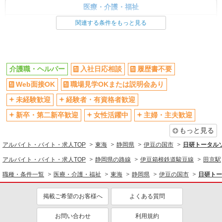
医療・介護・福祉
介護職・ヘルパー
関連する条件をもっと見る
同じ特徴から求人を探す
未経験歓迎
ミドル（40代～）活躍中
介護職・ヘルパー
入社日応相談
履歴書不要
週2～3日勤務OK
深夜
Web面接OK
職場見学OKまたは説明会あり
交通費支給
社会保険あり
未経験歓迎
経験者・有資格者歓迎
新卒・第二新卒歓迎
女性活躍中
主婦・主夫歓迎
もっと見る
アルバイト・バイト・求人TOP
東海
静岡県
伊豆の国市
日研トータル
アルバイト・バイト・求人TOP
静岡県の路線
伊豆箱根鉄道駿豆線
田京駅
職種・条件一覧
医療・介護・福祉
東海
静岡県
伊豆の国市
日研トー
掲載ご希望のお客様へ
よくある質問
お問い合わせ
利用規約