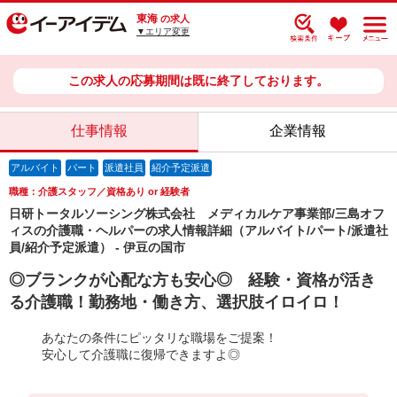
東海
の求人
▼エリア変更
この求人の応募期間は既に終了しております。
仕事情報
企業情報
アルバイト
パート
派遣社員
紹介予定派遣
職種：介護スタッフ／資格あり or 経験者
日研トータルソーシング株式会社 メディカルケア事業部/三島オフ
ィスの介護職・ヘルパーの求人情報詳細（アルバイト/パート/派遣社
員/紹介予定派遣） - 伊豆の国市
◎ブランクが心配な方も安心◎ 経験・資格が活き
る介護職！勤務地・働き方、選択肢イロイロ！
あなたの条件にピッタリな職場をご提案！
安心して介護職に復帰できますよ◎