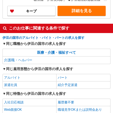
払い/週払い/月払い対応も可能です。詳しくは面談
仁駅」 ◆伊豆箱根鉄道駿豆線「田京駅」 ★その
時にご相談ください。 ◆交通費：別途全額支給 ※
他、近隣に多数勤務地あります！
詳細を見る
キープ
当社規定あり
このお仕事に関連する条件で探す
伊豆の国市のアルバイト・バイト・パートの求人を探す
同じ職種から伊豆の国市の求人を探す
医療・介護・福祉すべて
介護職・ヘルパー
同じ雇用形態から伊豆の国市の求人を探す
アルバイト
パート
派遣社員
紹介予定派遣
同じ特徴から伊豆の国市の求人を探す
入社日応相談
履歴書不要
Web面接OK
職場見学OKまたは説明会あり