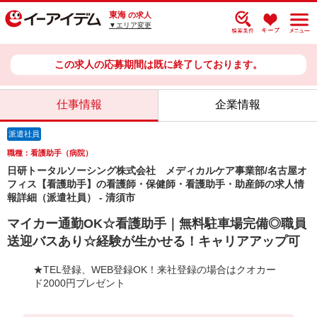
東海
の求人
▼エリア変更
この求人の応募期間は既に終了しております。
仕事情報
企業情報
派遣社員
職種：看護助手（病院）
日研トータルソーシング株式会社 メディカルケア事業部/名古屋オ
フィス【看護助手】の看護師・保健師・看護助手・助産師の求人情
報詳細（派遣社員） - 清須市
マイカー通勤OK☆看護助手｜無料駐車場完備◎職員
送迎バスあり☆経験が生かせる！キャリアアップ可
★TEL登録、WEB登録OK！来社登録の場合はクオカー
ド2000円プレゼント