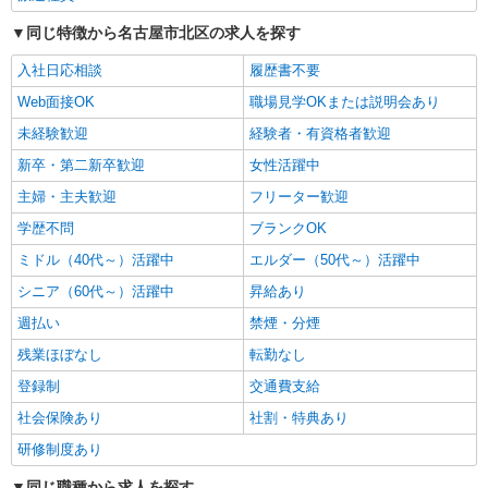
名古屋市北区
同じ特徴から名古屋市北区の求人を探す
入社日応相談
履歴書不要
詳細を見る
キープ
Web面接OK
職場見学OKまたは説明会あり
派遣社員
未経験歓迎
経験者・有資格者歓迎
株式会社kotrio /●NG-H-2093329
新卒・第二新卒歓迎
女性活躍中
＜平安通駅＞元気も、プライベートも諦めない
＊週3〜OK/看護助手
主婦・主夫歓迎
フリーター歓迎
時給1500円〜2125円 ＜日払い有/週払い有/交
学歴不問
ブランクOK
通費全支給(ガソリン代含む)＞
ミドル（40代～）活躍中
エルダー（50代～）活躍中
北区｜最寄り：平安通駅
シニア（60代～）活躍中
昇給あり
詳細を見る
キープ
週払い
禁煙・分煙
残業ほぼなし
転勤なし
派遣社員
株式会社kotrio /●NG-H-2093328
登録制
交通費支給
＜志賀本通＞元気も、プライベートも諦めない
社会保険あり
社割・特典あり
＊週3〜OK/看護助手
研修制度あり
時給1500円〜2125円 ＜日払い有/週払い有/交
通費全支給(ガソリン代含む)＞
同じ職種から求人を探す