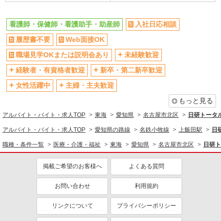
※上記金額に消費税を加えた金額をお支払いいた
詳細を見る
キープ
します ※交通費・電話代は弊社負担。その他、支
援内容により細則あり。
看護師・保健師・看護助手・助産師
入社日応相談
派遣社員
紹介予定派遣
履歴書不要
Web面接OK
株式会社トラストグロース 中部支社
有料老人ホームでの看護業務全般
職場見学OKまたは説明会あり
未経験歓迎
給与詳細 ※経験・資格考慮します！ 派遣時
経験者・有資格者歓迎
新卒・第二新卒歓迎
給：2000円 【紹介後】 パート時給：1370〜1450
円+資格手当80円〜118円 夜勤手当1回6000円※1
女性活躍中
主婦・主夫歓迎
愛知県名古屋市北区楠味鋺
夜勤約29000円 試用期間なし(条件変更なし)
もっと見る
詳細を見る
キープ
アルバイト・バイト・求人TOP
東海
愛知県
名古屋市北区
日研トータ
アルバイト・バイト・求人TOP
派遣社員
紹介予定派遣
愛知県の路線
名鉄小牧線
上飯田駅
日
株式会社トラストグロース 中部支社
職種・条件一覧
医療・介護・福祉
東海
愛知県
名古屋市北区
日研ト
医療対応型リハビリナーシングホーム内での看
護業務
掲載ご希望のお客様へ
よくある質問
給与詳細 ※経験・資格考慮します！ 派遣時
給：2000円〜2300円 【紹介後給与】 正社員 月給
お問い合わせ
利用規約
400,000円〜488,000円 基本給320,000〜400,000
愛知県名古屋市北区中味鋺
その他手当80,000〜 パート時給1500円〜 固定残
リンクについて
プライバシーポリシー
業代なし 試用期間なし 1か月の想定労働時間160
詳細を見る
キープ
時間