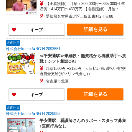
【正看護師】 月給：300,000円〜335,300円 年
収例：414万円〜463万円 【准看護師】 月給：
274,300円〜309,600円 年収例：378万円〜427万円
愛知県名古屋市北区上飯田東町2丁目88
【賞与】あり（年2回） ※月給は職務手当、働き
がい向上手当、日祝手当（月平均2回分）等、 毎
詳細を見る
キープ
月平均的に支払われる手当を含みます。 ◎月給は
経験により異なります。 ◎残業時は別途時間外手
当支給（超過1分〜） ◎賞与 基本給2.08ヶ月分/
派遣社員
年支給
株式会社kotrio /●NG-H-2093551
≪平安通駅≫未経験・無資格から看護助手へ挑
戦！シフト相談OK♪
時給1500円〜2125円 ＜日払い有/週払い有/交
通費全支給(ガソリン代含む)＞
名古屋市北区
詳細を見る
キープ
派遣社員
株式会社kotrio /●NG-H-2029985
平安通駅｜看護師さんのサポートスタッフ募集
♪医療行為なし