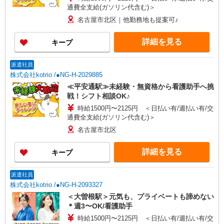
通費全支給(ガソリン代含む)＞
名古屋市北区｜他勤務地も提案可♪
詳細を見る
キープ
派遣社員
株式会社kotrio /●NG-H-2029885
≪平安通駅≫未経験・無資格から看護助手へ挑
戦！シフト相談OK♪
時給1500円〜2125円 ＜日払い有/週払い有/交
通費全支給(ガソリン代含む)＞
名古屋市北区
詳細を見る
キープ
派遣社員
株式会社kotrio /●NG-H-2093327
＜大曽根駅＞元気も、プライベートも諦めない
＊週3〜OK/看護助手
時給1500円〜2125円 ＜日払い有/週払い有/交