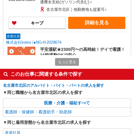
通費全支給(ガソリン代含む)＞
名古屋市北区｜他勤務地も提案可♪
詳細を見る
キープ
派遣社員
株式会社kotrio /●NG-H-2029674
平安通駅★2300円〜の高時給！デイで看護！
16時退勤OKで安心
もっと見る
時給2300円〜2875円＜交通費全額支給(ガソリ
ン代含む)/日払い可/週払い可＞
このお仕事に関連する条件で探す
名古屋市北区
名古屋市北区のアルバイト・バイト・パートの求人を探す
詳細を見る
キープ
同じ職種から名古屋市北区の求人を探す
派遣社員
医療・介護・福祉すべて
株式会社kotrio /●NG-H-2031097
看護師・保健師・看護助手・助産師
＜平安通駅＞週3〜＆日払いOK◎高収入な看
護スタッフ募集！
同じ雇用形態から名古屋市北区の求人を探す
時給2300円〜2875円 ＜日払い有/週払い有/交
派遣社員
通費全支給(ガソリン代含む)＞