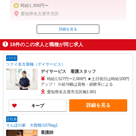
時給1,300円〜
愛知県名古屋市北区
詳細を見る
ID：AE0625535530
18
件のこの求人と職種が同じ求人
掲載期間終了
パート
ツクイ名古屋楠（デイサービス）
デイサービス 看護スタッフ
時給1,527円〜2,069円 ★土日祝日は時給100円
アップ！ ※給与幅は資格・経験等による
愛知県名古屋市北区楠1-901
詳細を見る
キープ
正社員
そんぽの家 大曽根/1079ag1
看護師