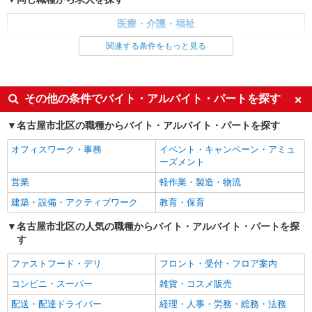
名古屋市北区
医療・介護・福祉
詳細を見る
キープ
看護師・保健師・看護助手・助産師
関連する条件をもっと見る
同じ特徴から求人を探す
派遣社員
職業紹介
株式会社リオン
未経験歓迎
ミドル（40代～）活躍中
その他の条件でバイト・アルバイト・パートを探す
病院における看護助手（ナースエイド）
交通費支給
社会保険あり
時給1200円
名古屋市北区の職種からバイト・アルバイト・パートを探す
愛知県名古屋市北区
オフィスワーク・事務
イベント・キャンペーン・アミュ
ーズメント
詳細を見る
キープ
営業
軽作業・製造・物流
建築・設備・アクティブワーク
教育・保育
業務委託
SOMPOヘルスサポート株式会社 全支援対応コース
名古屋市北区の人気の職種からバイト・アルバイト・パートを探
保健師・管理栄養士 特定保健指導
す
報酬：出来高制 報酬額（消費税抜き）： ・事
業所一括面談(対面) 1日：10,000円〜14,716円 ・
ファストフード・デリ
フロント・受付・フロア案内
個別訪問(対面) 1件：4,286円〜5,239円 ・遠隔面
【活動エリア】愛知県名古屋市北区及びその周
コンビニ・スーパー
雑貨・コスメ販売
談 1件：1,500〜1,691円 ・電話支援 1件：
辺
1,000円〜1,429円 ・ICTメール支援 1件：500円
配送・配達ドライバー
経理・人事・労務・総務・法務