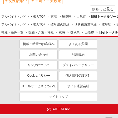
女性活躍中
主婦・主夫歓迎
もっと見る
アルバイト・バイト・求人TOP
東海
岐阜県
山県市
日研トータルソー
アルバイト・バイト・求人TOP
岐阜県の路線
ＪＲ東海道本線
岐阜駅
職種・条件一覧
医療・介護・福祉
東海
岐阜県
山県市
日研トータル
掲載ご希望のお客様へ
よくある質問
お問い合わせ
利用規約
リンクについて
プライバシーポリシー
Cookieポリシー
個人情報保護方針
メールサービスについて
サイト運営会社
サイトマップ
(c) AIDEM Inc.