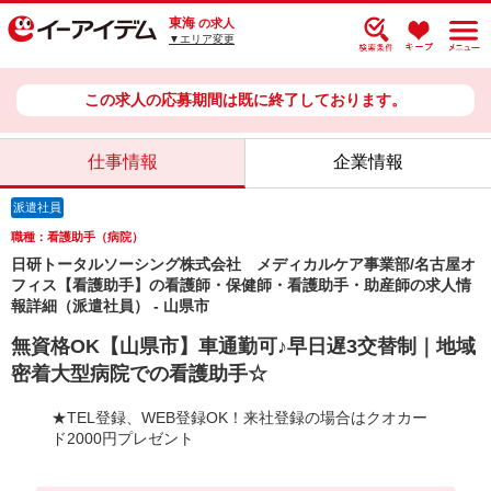
東海
の求人
▼エリア変更
この求人の応募期間は既に終了しております。
仕事情報
企業情報
派遣社員
職種：看護助手（病院）
日研トータルソーシング株式会社 メディカルケア事業部/名古屋オ
フィス【看護助手】の看護師・保健師・看護助手・助産師の求人情
報詳細（派遣社員） - 山県市
無資格OK【山県市】車通勤可♪早日遅3交替制｜地域
密着大型病院での看護助手☆
★TEL登録、WEB登録OK！来社登録の場合はクオカー
ド2000円プレゼント