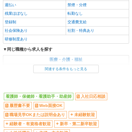
週払い
禁煙・分煙
残業ほぼなし
転勤なし
登録制
交通費支給
社会保険あり
社割・特典あり
研修制度あり
同じ職種から求人を探す
医療・介護・福祉
看護師・保健師・看護助手・助産師
関連する条件をもっと見る
同じ特徴から求人を探す
未経験歓迎
ミドル（40代～）活躍中
看護師・保健師・看護助手・助産師
入社日応相談
交通費支給
社会保険あり
履歴書不要
Web面接OK
職場見学OKまたは説明会あり
未経験歓迎
経験者・有資格者歓迎
新卒・第二新卒歓迎