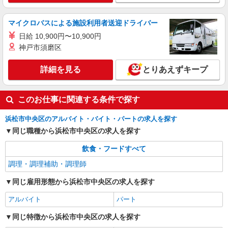
アルバイト
パート
すき家 1国浜松卸本町店
マイクロバスによる施設利用者送迎ドライバー
すき家の店舗スタッフ（接客・調理・清掃な
日給 10,900円〜10,900円
ど）
神戸市須磨区
時給1,563円
静岡県浜松市中央区卸本町103-1
詳細を見る
とりあえずキープ
詳細を見る
キープ
このお仕事に関連する条件で探す
アルバイト
パート
浜松市中央区のアルバイト・バイト・パートの求人を探す
なか卯 浜松萩丘店
同じ職種から浜松市中央区の求人を探す
接客・調理スタッフ（簡単な接客・調理・清
掃・など）
飲食・フードすべて
時給1500円
調理・調理補助・調理師
静岡県浜松市中央区萩丘2-26-1
同じ雇用形態から浜松市中央区の求人を探す
詳細を見る
キープ
アルバイト
パート
同じ特徴から浜松市中央区の求人を探す