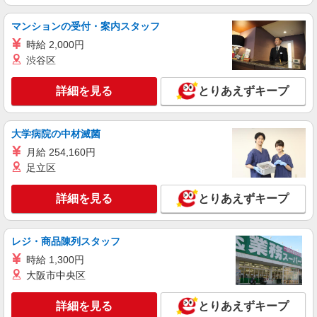
アルバイト
パート
マンションの受付・案内スタッフ
すき家 イオンモール浜松市野店
時給 2,000円
すき家の店舗スタッフ（接客・調理・清掃な
渋谷区
ど）
時給1,250円 ※高校生時給1,100円
詳細を見る
とりあえずキープ
静岡県浜松市中央区天王町字諏訪1981-3イオン
モール 浜松市野ショッピングセンター2F
大学病院の中材滅菌
詳細を見る
キープ
月給 254,160円
足立区
アルバイト
パート
すき家 1国浜松卸本町店
詳細を見る
とりあえずキープ
すき家の店舗スタッフ（接客・調理・清掃な
ど）
時給1,250円 ※22:00〜翌5:00：時給1,563円 ※
レジ・商品陳列スタッフ
高校生時給1,150円 ※早朝手当（5:00〜9:00）時給
時給 1,300円
＋150円
静岡県浜松市中央区卸本町103-1
大阪市中央区
詳細を見る
キープ
詳細を見る
とりあえずキープ