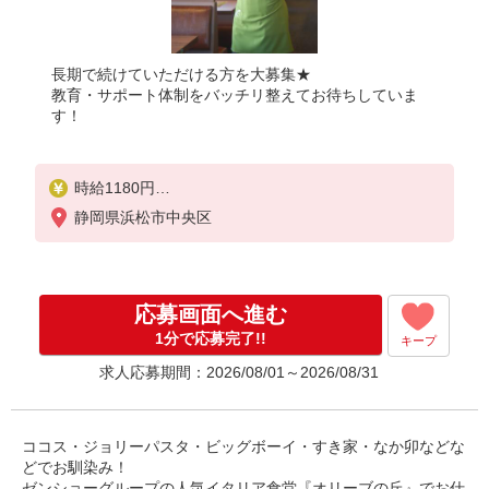
長期で続けていただける方を大募集★
教育・サポート体制をバッチリ整えてお待ちしていま
す！
時給1180円
※22:00以降は時給1475円
静岡県浜松市中央区
※高校生時給1100円
■土日・祝手当
土日・祝は時給＋100円
応募画面へ進む
■特別手当
1分で応募完了!!
キープ
早朝手当（6:00〜8:00）時給＋100円
求人応募期間：2026/08/01～2026/08/31
ココス・ジョリーパスタ・ビッグボーイ・すき家・なか卯などな
どでお馴染み！
ゼンショーグループの人気イタリア食堂『オリーブの丘』でお仕