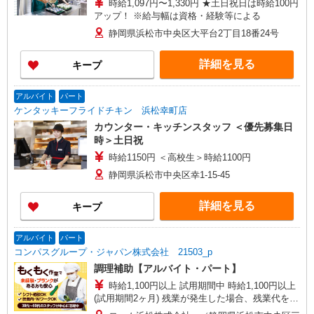
時給1,097円〜1,330円 ★土日祝日は時給100円
アップ！ ※給与幅は資格・経験等による
静岡県浜松市中央区大平台2丁目18番24号
詳細を見る
キープ
アルバイト
パート
ケンタッキーフライドチキン 浜松幸町店
カウンター・キッチンスタッフ ＜優先募集日
時＞土日祝
時給1150円 ＜高校生＞時給1100円
静岡県浜松市中央区幸1-15-45
詳細を見る
キープ
アルバイト
パート
コンパスグループ・ジャパン株式会社 21503_p
調理補助【アルバイト・パート】
時給1,100円以上 試用期間中 時給1,100円以上
(試用期間2ヶ月) 残業が発生した場合、残業代を1
分単位で別途支給します。