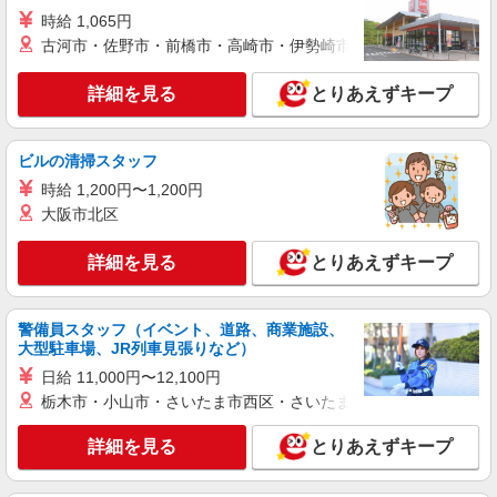
詳細を見る
時給 1,065円
キープ
古河市・佐野市・前橋市・高崎市・伊勢崎市・太田市・館林市・
アルバイト
パート
伝丸 浜松西IC店
詳細を見る
とりあえずキープ
ラーメン店のホール・キッチン
時給1,525円＋交通費支給 ※研修中も給与の変
ビルの清掃スタッフ
動なし
時給 1,200円〜1,200円
静岡県浜松市中央区湖東町5830-1
大阪市北区
詳細を見る
キープ
詳細を見る
とりあえずキープ
アルバイト
パート
すき家 浜松志都呂店
警備員スタッフ（イベント、道路、商業施設、
すき家の店舗スタッフ（接客・調理・清掃な
大型駐車場、JR列車見張りなど）
ど）
日給 11,000円〜12,100円
時給1,200円 ※22:00〜翌5:00：時給1,500円 ※
栃木市・小山市・さいたま市西区・さいたま市岩槻区・久喜市・
高校生時給1,120円 ※早朝手当（5:00〜9:00）時給
＋150円
静岡県浜松市中央区志都呂2-20-24
詳細を見る
とりあえずキープ
詳細を見る
キープ