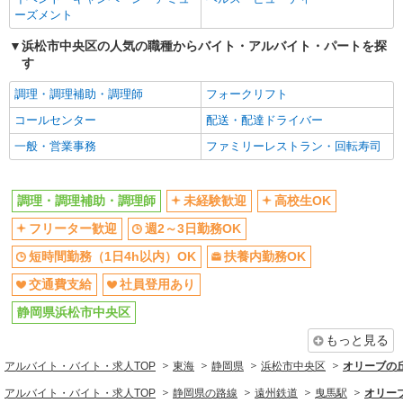
ーズメント
浜松市中央区の人気の職種からバイト・アルバイト・パートを探
す
調理・調理補助・調理師
フォークリフト
コールセンター
配送・配達ドライバー
一般・営業事務
ファミリーレストラン・回転寿司
調理・調理補助・調理師
未経験歓迎
高校生OK
フリーター歓迎
週2～3日勤務OK
短時間勤務（1日4h以内）OK
扶養内勤務OK
交通費支給
社員登用あり
静岡県浜松市中央区
もっと見る
アルバイト・バイト・求人TOP
東海
静岡県
浜松市中央区
オリーブの
アルバイト・バイト・求人TOP
静岡県の路線
遠州鉄道
曳馬駅
オリー