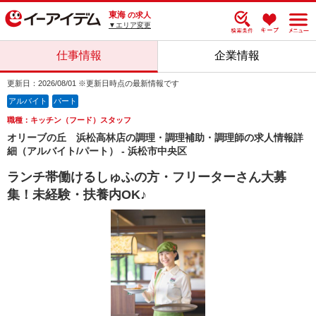
東海
の求人
▼エリア変更
仕事情報
企業情報
更新日：2026/08/01 ※更新日時点の最新情報です
アルバイト
パート
職種：キッチン（フード）スタッフ
オリーブの丘 浜松高林店の調理・調理補助・調理師の求人情報詳
細（アルバイト/パート） - 浜松市中央区
ランチ帯働けるしゅふの方・フリーターさん大募
集！未経験・扶養内OK♪