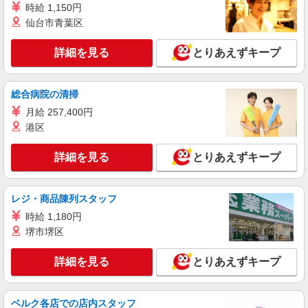
和町10）
時給 1,150円
仙台市青葉区
詳細を見る
キープ
詳細を見る
とりあえずキープ
アルバイト
パート
コンパスグループ・ジャパン株式会社 20973_p
調理補助【アルバイト・パート】
総合病院の清掃
時給1,100円以上 試用期間中 時給1,100円以上
月給 257,400円
(試用期間2ヶ月) 17:00〜21:00 時給1,150円以上 残
港区
業が発生した場合、残業代を1分単位で別途支給し
エクシブ浜名湖 従業員食堂 （静岡県浜松市
ます。
中央区村櫛町字志津ノ前4620）
詳細を見る
とりあえずキープ
詳細を見る
キープ
レジ・商品陳列スタッフ
アルバイト
パート
時給 1,180円
すき家 浜松中田店
堺市堺区
すき家の店舗スタッフ（接客・調理・清掃な
ど）
詳細を見る
とりあえずキープ
時給1,563円
静岡県浜松市中央区中田町509
ベルク各店での店内スタッフ