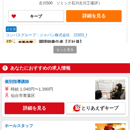
古川500 ソミック石川古川工場1F）
詳細を見る
キープ
正社員
コンパスグループ・ジャパン株式会社 21503_f
調理師責任者【正社員】
月給29万円〜32万円 試用期間中 月給29万円〜
もっと見る
32万円(試用期間3ヶ月) 残業が発生した場合、残業
代を1分単位で別途支給します。 ※給与は経験や
ローム浜松株式会社 （静岡県浜松市中央区三
前職給与に応じて決定します。
和町10）
あなたにおすすめの求人情報
詳細を見る
キープ
個別指導講師
時給 1,040円〜1,390円
アルバイト
パート
仙台市青葉区
コンパスグループ・ジャパン株式会社 21503_p
調理員【アルバイト・パート】
詳細を見る
とりあえずキープ
時給1,550円以上 試用期間中 時給1,550円以上
(試用期間2ヶ月) 残業が発生した場合、残業代を1
分単位で別途支給します。
ローム浜松株式会社 （静岡県浜松市中央区三
ホールスタッフ