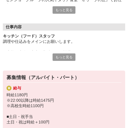
事始めませんか♪
もっと見る
◎料理をするのが好き
◎イタリアンが好き
◎プライベートでも役立つスキルを身につけたい
仕事内容
そんなあなたにオススメ！
キッチン（フード）スタッフ
万全の研修体制でしっかりとお教えするので
調理や仕込みをメインにお願いします。
未経験の方も安心してチャレンジしてくださいね！
お客様に安全・安心・美味しいお料理をお届けするため、マニュア
固定シフトで予定も立てやすい♪
もっと見る
ル完備はバッチリ◎
曜日・時間はご相談ください。
普段調理をしない方も安心ですよ。
「講義の合間に・学校終わりに」
「家事の空いた時間に扶養内で」
「土日祝メインで安定収入」
募集情報（アルバイト・パート）
などなど、希望があれば遠慮なくご相談を♪
給与
時給1180円
※22:00以降は時給1475円
※高校生時給1100円
■土日・祝手当
土日・祝は時給＋100円