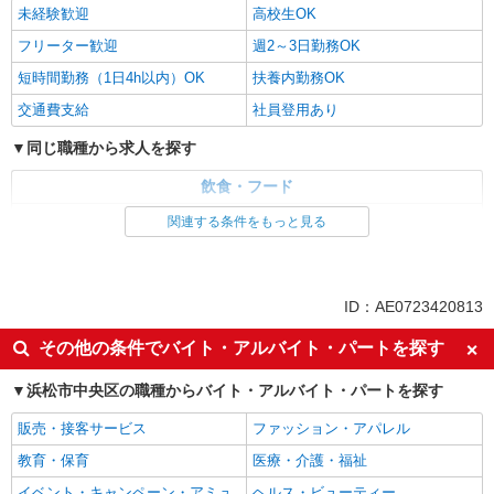
未経験歓迎
高校生OK
フリーター歓迎
週2～3日勤務OK
短時間勤務（1日4h以内）OK
扶養内勤務OK
交通費支給
社員登用あり
同じ職種から求人を探す
飲食・フード
調理・調理補助・調理師
関連する条件をもっと見る
同じ特徴から求人を探す
未経験歓迎
高校生OK
ID：AE0723420813
週2～3日勤務OK
短時間勤務（1日4h以内）OK
その他の条件でバイト・アルバイト・パートを探す
扶養内勤務OK
交通費支給
浜松市中央区の職種からバイト・アルバイト・パートを探す
社員登用あり
販売・接客サービス
ファッション・アパレル
教育・保育
医療・介護・福祉
イベント・キャンペーン・アミュ
ヘルス・ビューティー