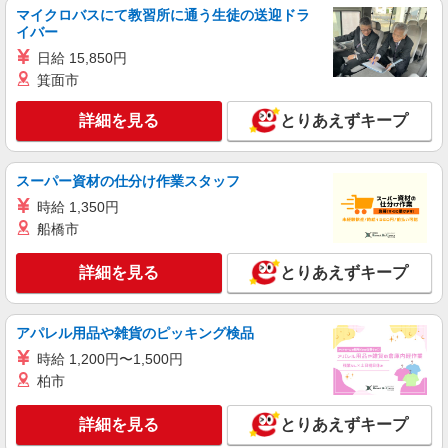
マイクロバスにて教習所に通う生徒の送迎ドラ
イバー
アルバイト
パート
かつ庵 浜松天王店
日給 15,850円
箕面市
ホール・キッチンスタッフ（簡単な接客・調
理・清掃・など）
詳細を見る
とりあえずキープ
時給1260円 ※22:00以降：時給1575円 ※高校
生：時給1200円
静岡県浜松市中央区天王1981-9
スーパー資材の仕分け作業スタッフ
時給 1,350円
詳細を見る
キープ
船橋市
アルバイト
パート
詳細を見る
とりあえずキープ
すき家 浜松西IC店
すき家の店舗スタッフ（接客・調理・清掃な
ど）
アパレル用品や雑貨のピッキング検品
時給1,220円 ※22:00〜翌5:00：時給1,525円 ※
時給 1,200円〜1,500円
高校生時給1,150円 ※早朝手当（5:00〜9:00）時給
＋150円
柏市
静岡県浜松市中央区湖東町5926-2
詳細を見る
とりあえずキープ
詳細を見る
キープ