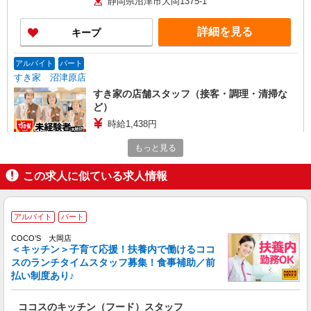
静岡県沼津市大岡1375-1
8:00）時給＋100円
詳細を見る
キープ
アルバイト
パート
すき家 沼津原店
すき家の店舗スタッフ（接客・調理・清掃な
ど）
時給1,438円
静岡県沼津市原1800
もっと見る
詳細を見る
キープ
この求人に似ている求人情報
アルバイト
パート
すき家 414号沼津三枚橋店
アルバイト
パート
すき家の店舗スタッフ（接客・調理・清掃な
COCO’S 大岡店
ど）
＜キッチン＞子育て応援！扶養内で働けるココ
スのランチタイムスタッフ募集！食事補助／前
時給1,200円 ※22:00〜翌5:00：時給1,500円 ※
払い制度あり♪
高校生時給1,150円 ※早朝手当（5:00〜9:00）時給
＋150円
静岡県沼津市三枚橋町10-1
ココスのキッチン（フード）スタッフ