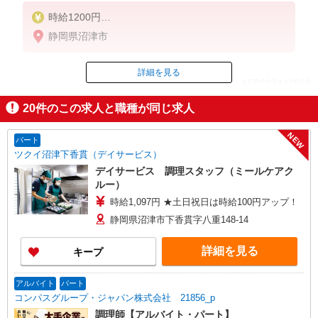
時給1200円
※22:00〜翌5:00：時給1500円
静岡県沼津市
※高校生時給1100円
■【土日祝加給】
詳細を見る
ID：AE0623442868
土日祝は1時間当たり＋100円
20
件のこの求人と職種が同じ求人
■特別手当
掲載期間終了
早朝手当（5:00〜8:00）時給＋100円
NEW
パート
ツクイ沼津下香貫（デイサービス）
デイサービス 調理スタッフ（ミールケアク
ルー）
時給1,097円 ★土日祝日は時給100円アップ！
静岡県沼津市下香貫字八重148-14
詳細を見る
キープ
アルバイト
パート
コンパスグループ・ジャパン株式会社 21856_p
調理師【アルバイト・パート】