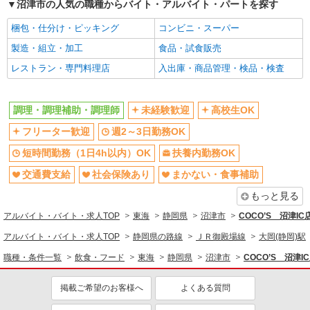
アルバイト
パート
沼津市の人気の職種からバイト・アルバイト・パートを探す
湯河原 飯田商店
梱包・仕分け・ピッキング
コンビニ・スーパー
接客・厨房スタッフ
製造・組立・加工
［アルバイト・パート］ 時給1,200円以上※給
食品・試食販売
与詳細参照 時給1,200円〜 ※土日祝は更に100円
レストラン・専門料理店
入出庫・商品管理・検品・検査
UP！ （土日祝…時給1,300円〜） 高校生：時給
静岡県沼津市東椎路字東荒301番地3 ららぽ
1,100円 (土日祝+100円)
ーと沼津
調理・調理補助・調理師
未経験歓迎
高校生OK
詳細を見る
キープ
フリーター歓迎
週2～3日勤務OK
短時間勤務（1日4h以内）OK
扶養内勤務OK
アルバイト
牛角焼肉食堂
交通費支給
社会保険あり
まかない・食事補助
キッチンスタッフ
もっと見る
［アルバイト］時給1,200円 ※土日祝：時給
1,300円
アルバイト・バイト・求人TOP
東海
静岡県
沼津市
COCO’S 沼津I
静岡県沼津市東椎路字東荒301番地3 ららぽ
アルバイト・バイト・求人TOP
静岡県の路線
ＪＲ御殿場線
大岡(静岡)駅
ーと沼津
職種・条件一覧
飲食・フード
東海
静岡県
沼津市
COCO’S 沼津
詳細を見る
キープ
掲載ご希望のお客様へ
よくある質問
アルバイト
パート