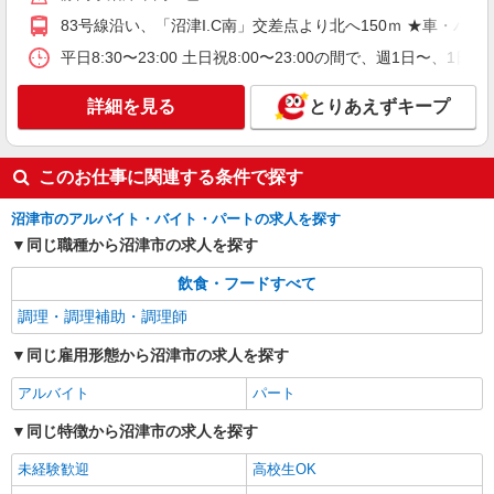
83号線沿い、「沼津I.C南」交差点より北へ150ｍ ★車・
アルバイト
パート
平日8:30〜23:00 土日祝8:00〜23:00の間で、週
丸亀製麺沼津店
キッチン・ホールスタッフ
詳細を見る
とりあえずキープ
時給1200円〜 ☆22時以降は時給25％UP（深夜
割増有）
静岡県沼津市岡一色４７１－３
このお仕事に関連する条件で探す
詳細を見る
キープ
沼津市のアルバイト・バイト・パートの求人を探す
同じ職種から沼津市の求人を探す
アルバイト
パート
飲食・フードすべて
びっくりドンキー 沼津学園通り店
びっくりドンキーのキッチンスタッフ
調理・調理補助・調理師
時給1,150円 18歳未満（高校生含む）時給
同じ雇用形態から沼津市の求人を探す
1,150円 深夜（22時以降 年少者不可）時給1,437
円 ☆土日祝日手当：時給＋100円 ☆12月31日〜1
びっくりドンキー 沼津学園通り店 静岡県沼
アルバイト
パート
月3日まで年末年始手当有（時給アップ）
津市杉崎町13-46
同じ特徴から沼津市の求人を探す
詳細を見る
キープ
未経験歓迎
高校生OK