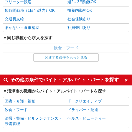
フリーター歓迎
週2～3日勤務OK
アルバイト
パート
びっくりドンキー 駿河湾沼津サービスエリア下り店
短時間勤務（1日4h以内）OK
扶養内勤務OK
びっくりドンキーのキッチンスタッフ
交通費支給
社会保険あり
時給1,150円 18歳未満（高校生含む）時給
まかない・食事補助
社員登用あり
1,150円 深夜（22時以降 年少者不可）時給1,437
円 ☆早朝手当：時給＋100円 ☆土日祝日手当：時
びっくりドンキー 駿河湾沼津サービスエリア
同じ職種から求人を探す
給＋200円 ☆12月31日〜1月3日まで年末年始手当
下り店 静岡県沼津市根古屋 919-1
有（時給アップ）
飲食・フード
詳細を見る
キープ
調理・調理補助・調理師
関連する条件をもっと見る
同じ特徴から求人を探す
アルバイト
パート
伝説のすた丼屋
未経験歓迎
高校生OK
その他の条件でバイト・アルバイト・パートを探す
キッチン・接客スタッフ
週2～3日勤務OK
短時間勤務（1日4h以内）OK
［アルバイト・パート］ 平日：時給1,150
沼津市の職種からバイト・アルバイト・パートを探す
円〜 土日祝：時給1,200円〜 ※3ヶ月毎にでき
扶養内勤務OK
交通費支給
るようになった業務を振り返るため、時給アップ
静岡県沼津市東椎路字東荒301番地3 ららぽ
医療・介護・福祉
IT・クリエイティブ
社会保険あり
まかない・食事補助
も目指せます！
ーと沼津
飲食・フード
ドライバー・配達
社員登用あり
清掃・警備・ビルメンテナンス・
ヘルス・ビューティー
詳細を見る
キープ
設備管理