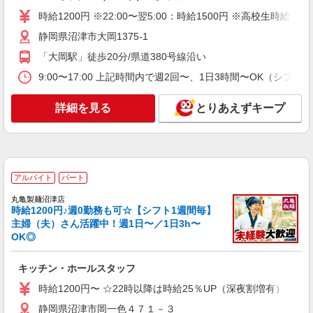
詳細を見る
キープ
時給1200円 ※22:00〜翌5:00：時給1500円 ※高校生時給1
静岡県沼津市大岡1375-1
アルバイト
パート
「大岡駅」徒歩20分/県道380号線沿い
すき家 沼津小諏訪店
すき家の店舗スタッフ（接客・調理・清掃な
9:00〜17:00 上記時間内で週2回〜、1日3時間〜OK（シフ
ど）
時給1,150円 ※22:00〜翌5:00：時給1,438円 ※
詳細を見る
とりあえずキープ
高校生時給1,100円 ※早朝手当（5:00〜9:00）時給
＋150円
静岡県沼津市小諏訪574-8
詳細を見る
キープ
アルバイト
パート
丸亀製麺沼津店
アルバイト
パート
時給1200円♪週0勤務も可☆【シフト1週間毎】
すき家 沼津小諏訪店
主婦（夫）さん活躍中！週1日〜／1日3h〜
すき家の店舗スタッフ（接客・調理・清掃な
OK◎
ど）
時給1,438円
キッチン・ホールスタッフ
静岡県沼津市小諏訪574-8
時給1200円〜 ☆22時以降は時給25％UP（深夜割増有）
詳細を見る
静岡県沼津市岡一色４７１－３
キープ