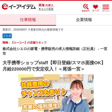
東海
の求人
▼エリア変更
仕事情報
企業情報
更新日：2026/08/07 ※更新日時点の最新情報です
正社員
職種：【エーユー】の店舗スタッフ
株式会社シエロの家電・携帯販売の求人情報詳細（正社員） - 一宮
市
大手携帯ショップstaff【即日登録/スマホ面接OK】
月給220000円で安定収入！＜尾張一宮＞