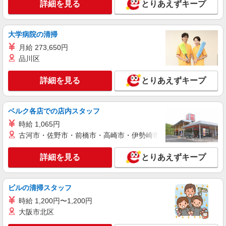
詳細を見る
とりあえずキープ
紹介予定派遣
株式会社シエロ
携帯販売スタッフ【au】
大学病院の清掃
月給273200円〜 ※残業手当別途支給 ※研修期
月給 273,650円
間6か月・時給1550円〜 ★交通費別途支給（規定
品川区
あり） ゜+゜・。○。・゜+゜・。○。・゜+゜ 入
愛知県一宮市の家電量販店
社祝い金10万円支給(規定有) お友達を紹介頂くと,
インセンティブ支給(規定有) ゜・。○。・゜
詳細を見る
とりあえずキープ
詳細を見る
キープ
+゜・。○。・゜+゜
紹介予定派遣
ベルク各店での店内スタッフ
株式会社シエロ
時給 1,065円
【au】の携帯販売スタッフ
古河市・佐野市・前橋市・高崎市・伊勢崎市・太田市・館林市・
時給1500円〜 ※残業代支給 ★交通費別途支給
（規定あり） ゜+゜・。○。・゜+゜・。○。・゜
詳細を見る
とりあえずキープ
+゜ 入社祝い金10万円支給(規定有) お友達を紹介
愛知県一宮市の携帯ショップ
頂くと, インセンティブ支給(規定有) ★月2回払
い・週払い可能（規程有）★ ゜・。○。・゜
詳細を見る
キープ
+゜・。○。・゜+゜
ビルの清掃スタッフ
時給 1,200円〜1,200円
紹介予定派遣
大阪市北区
株式会社シエロ