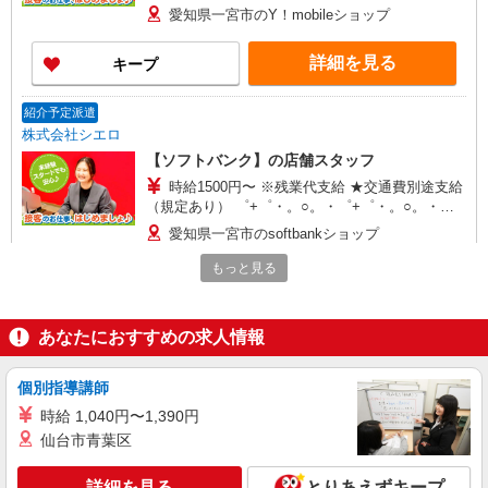
+゜ 入社祝い金10万円支給(規定有) お友達を紹介
愛知県一宮市のY！mobileショップ
頂くと, インセンティブ支給(規定有) ★月2回払
い・週払い可能（規程有）★ ゜・。○。・゜
詳細を見る
キープ
+゜・。○。・゜+゜
紹介予定派遣
株式会社シエロ
【ソフトバンク】の店舗スタッフ
時給1500円〜 ※残業代支給 ★交通費別途支給
（規定あり） ゜+゜・。○。・゜+゜・。○。・゜
+゜ 入社祝い金10万円支給(規定有) お友達を紹介
愛知県一宮市のsoftbankショップ
頂くと, インセンティブ支給(規定有) ★月2回払
い・週払い可能（規程有）★ ゜・。○。・゜
もっと見る
詳細を見る
キープ
+゜・。○。・゜+゜
紹介予定派遣
あなたにおすすめの求人情報
株式会社シエロ
スマホ携帯販売【エーユー】
個別指導講師
月給273200円〜 ※残業手当別途支給 ※研修期
時給 1,040円〜1,390円
間6か月・時給1550円〜 ★交通費別途支給（規定
仙台市青葉区
あり） ゜+゜・。○。・゜+゜・。○。・゜+゜ 入
愛知県一宮市の家電量販店
社祝い金10万円支給(規定有) お友達を紹介頂くと,
インセンティブ支給(規定有) ゜・。○。・゜
詳細を見る
とりあえずキープ