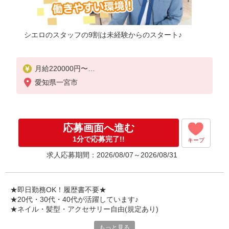
シエロのスタッフの9割は未経験からのスタート♪
月給220000円〜
別途：［1］資格手当（最大13万） ［2］交通費別途
愛知県一宮市
支給（規定あり） ［3］賞与あり
゜+゜・。○。・゜+゜・。○。・゜+゜
入社祝い金10万円支給(規定有)
応募画面へ進む
お友達を紹介頂くと,
1分で応募完了!!
キープ
インセンティブ支給(規定有)
求人応募期間：2026/08/07～2026/08/31
゜・。○。・゜+゜・。○。・゜+゜
★即日勤務OK！履歴書不要★
★20代・30代・40代が活躍しています♪
★ネイル・髪型・アクセサリー自由(規定あり)
もっと見る
各キャリアの新機種が特別価格で購入OK！！