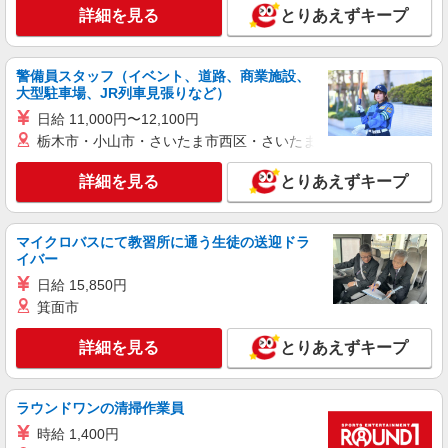
スマホ携帯販売【エーユー】
詳細を見る
とりあえずキープ
月給273200円〜 ※残業手当別途支給 ※研修期
間6か月・時給1550円〜 ★交通費別途支給（規定
あり） ゜+゜・。○。・゜+゜・。○。・゜+゜ 入
警備員スタッフ（イベント、道路、商業施設、
愛知県一宮市の家電量販店
社祝い金10万円支給(規定有) お友達を紹介頂くと,
大型駐車場、JR列車見張りなど）
インセンティブ支給(規定有) ゜・。○。・゜
日給 11,000円〜12,100円
詳細を見る
キープ
+゜・。○。・゜+゜
栃木市・小山市・さいたま市西区・さいたま市岩槻区・久喜市・
派遣社員
詳細を見る
とりあえずキープ
株式会社シエロ
【エーユー】の店舗スタッフ
時給1500円〜1600円（経験・能力による） ※
マイクロバスにて教習所に通う生徒の送迎ドラ
残業代支給 ★交通費別途支給（規定あり） ゜
イバー
+゜・。○。・゜+゜・。○。・゜+゜ 入社祝い金10
愛知県一宮市のauショップ
日給 15,850円
万円支給(規定有) お友達を紹介頂くと, インセンテ
箕面市
ィブ支給(規定有) ★月2回払い・週払い可能（規程
詳細を見る
キープ
有）★ ゜・。○。・゜+゜・。○。・゜+゜
詳細を見る
とりあえずキープ
紹介予定派遣
株式会社シエロ
ラウンドワンの清掃作業員
【ソフトバンク】の店舗スタッフ
時給 1,400円
時給1500円〜1600円（経験・能力による） ※