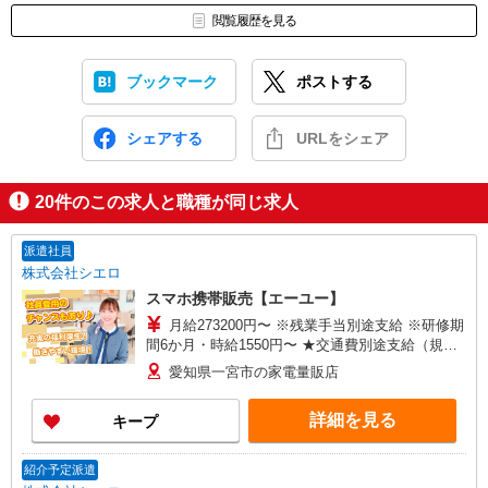
閲覧履歴を見る
ブックマーク
ポストする
シェアする
URLをシェア
20
件のこの求人と職種が同じ求人
派遣社員
株式会社シエロ
スマホ携帯販売【エーユー】
月給273200円〜 ※残業手当別途支給 ※研修期
間6か月・時給1550円〜 ★交通費別途支給（規定
あり） ゜+゜・。○。・゜+゜・。○。・゜+゜ 入
愛知県一宮市の家電量販店
社祝い金10万円支給(規定有) お友達を紹介頂くと,
インセンティブ支給(規定有) ゜・。○。・゜
詳細を見る
キープ
+゜・。○。・゜+゜
紹介予定派遣