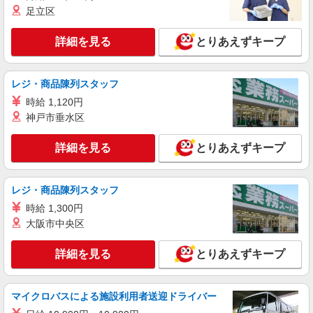
ィブ支給(規定有) ★月2回払い・週払い可能（規程
足立区
詳細を見る
キープ
有）★ ゜・。○。・゜+゜・。○。・゜+゜
詳細を見る
とりあえずキープ
派遣社員
株式会社シエロ
携帯販売スタッフ【au】
レジ・商品陳列スタッフ
月給273200円〜 ※残業手当別途支給 ※研修期
時給 1,120円
間6か月・時給1550円〜 ★交通費別途支給（規定
神戸市垂水区
あり） ゜+゜・。○。・゜+゜・。○。・゜+゜ 入
愛知県一宮市の家電量販店
社祝い金10万円支給(規定有) お友達を紹介頂くと,
詳細を見る
とりあえずキープ
インセンティブ支給(規定有) ゜・。○。・゜
詳細を見る
キープ
+゜・。○。・゜+゜
レジ・商品陳列スタッフ
時給 1,300円
大阪市中央区
詳細を見る
とりあえずキープ
マイクロバスによる施設利用者送迎ドライバー