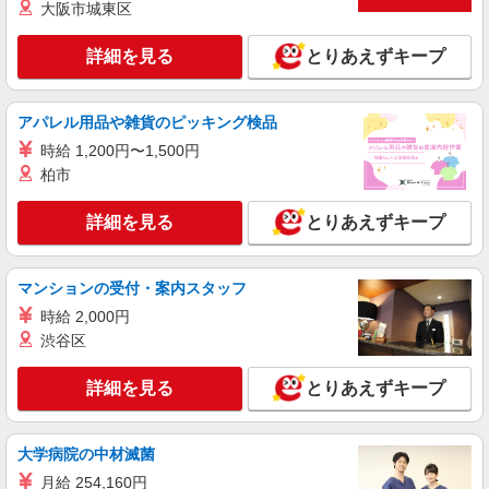
残業代支給 ★交通費別途支給（規定あり） ゜
大阪市城東区
+゜・。○。・゜+゜・。○。・゜+゜ 入社祝い金10
愛知県一宮市のsoftbankショップ
万円支給(規定有) お友達を紹介頂くと, インセンテ
詳細を見る
とりあえずキープ
ィブ支給(規定有) ★月2回払い・週払い可能（規程
詳細を見る
キープ
有）★ ゜・。○。・゜+゜・。○。・゜+゜
アパレル用品や雑貨のピッキング検品
派遣社員
時給 1,200円〜1,500円
株式会社シエロ
柏市
【docomo】の携帯販売スタッフ
時給1550円〜 ※残業代支給 ★交通費別途支給
詳細を見る
とりあえずキープ
（規定あり） ゜+゜・。○。・゜+゜・。○。・゜
+゜ 入社祝い金10万円支給(規定有) お友達を紹介
愛知県一宮市のdocomoショップ
頂くと, インセンティブ支給(規定有) ★月2回払
い・週払い可能（規程有）★ ゜・。○。・゜
マンションの受付・案内スタッフ
詳細を見る
キープ
+゜・。○。・゜+゜
時給 2,000円
渋谷区
派遣社員
株式会社シエロ
詳細を見る
とりあえずキープ
人気機種に詳しくなれる携帯販売【docomo】
時給1500円〜1700円（経験・能力による） ※
残業代支給 ★交通費全額支給（規定あり） ゜
大学病院の中材滅菌
+゜・。○。・゜+゜・。○。・゜+゜ 入社祝い金10
愛知県一宮市の家電量販店
月給 254,160円
万円支給(規定有) お友達を紹介頂くと, インセンテ