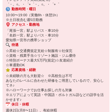
自宅に居ながらスマホでカンタン面接OK！
゜・。○。・゜+゜・。○。・゜+゜
オンライン面談なのでスピード対応。
勤務時間・曜日
即日登録もOK♪
10:00〜19:00（実働8h・休憩1h）
※土日祝含む週5日勤務
気になった方はお気軽にご相談ください！
アクセス・勤務地
「尾張一宮」駅よりバス・車10分
「名鉄一宮」駅よりバス・車10分
愛知県一宮市の携帯ショップ
待遇
☆昇給☆交通費規定支給☆制服有☆社保完
☆資格・残業手当☆リゾート施設・ジム優待
☆特別ボーナス最大5万円(規定)☆友達紹介
☆車通勤OK
応募資格・経験
☆未経験の方も大歓迎☆ ※高校生は不可
あなたのレベルに合わせた研修をご用意しているので、安心し
てネ♪
※ハローワークでお仕事お探しの方も対象
※エリアによって英語・中国語・ポルトガル語などの語学を活
かせます♪
休日・休暇
週休2日(月8〜11日）、有給休暇