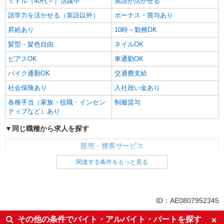
ミドル（40代～）活躍中
英語が活かせる
語学力を活かせる（英語以外）
ボーナス・賞与あり
昇給あり
10時～勤務OK
髪型・髪色自由
ネイルOK
ピアスOK
車通勤OK
バイク通勤OK
交通費支給
社会保険あり
入社祝い金あり
各種手当（家族・役職・インセン
制服貸与
ティブなど）あり
同じ職種から求人を探す
販売・接客サービス
家電・携帯販売
関連する条件をもっと見る
同じ特徴から求人を探す
未経験歓迎
ミドル（40代～）活躍中
ID：AE0807952345
英語が活かせる
ボーナス・賞与あり
その他の条件でバイト・アルバイト・パートを探す