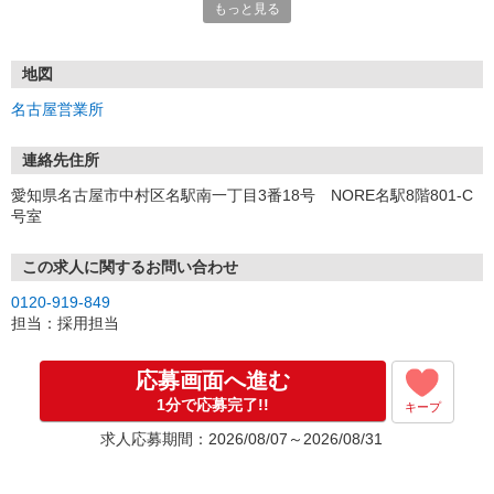
もっと見る
■電話応募の場合
電話応募も歓迎！（受付:10:00〜20:00）
土日祝も受付中♪
地図
【選考フロー】
名古屋営業所
①応募から3営業日を目安に、メールorお電話でご連絡します。
②面接日時を決定！「0120」から始まる電話番号からご連絡します
★スマホでWEB面接（LINEなど）・出張面接・事務所面接と選べま
連絡先住所
す
愛知県名古屋市中村区名駅南一丁目3番18号 NORE名駅8階801-C
③面接実施（履歴書不要）
号室
④勤務開始（スタート日は応相談）
※ご希望があれば、職場見学の調整もOKです！
この求人に関するお問い合わせ
お気軽にご応募ください♪
0120-919-849
担当：採用担当
応募画面へ進む
1分で応募完了!!
キープ
求人応募期間：2026/08/07～2026/08/31