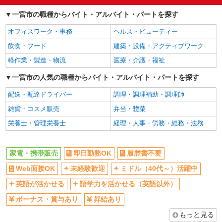
車通勤OK
交通費支給
一宮市の職種からバイト・アルバイト・パートを探す
社会保険あり
オフィスワーク・事務
ヘルス・ビューティー
飲食・フード
建築・設備・アクティブワーク
軽作業・製造・物流
医療・介護・福祉
一宮市の人気の職種からバイト・アルバイト・パートを探す
配送・配達ドライバー
調理・調理補助・調理師
雑貨・コスメ販売
弁当・惣菜
栄養士・管理栄養士
経理・人事・労務・総務・法務
家電・携帯販売
即日勤務OK
履歴書不要
Web面接OK
未経験歓迎
ミドル（40代～）活躍中
英語が活かせる
語学力を活かせる（英語以外）
ボーナス・賞与あり
昇給あり
もっと見る