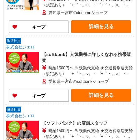
（規定あり） ゜+゜・。○。・゜+゜・。○。・゜
+゜ 入社祝い金10万円支給(規定有) お友達を紹介
愛知県一宮市のdocomoショップ
頂くと, インセンティブ支給(規定有) ★月2回払
い・週払い可能（規程有）★ ゜・。○。・゜
詳細を見る
キープ
+゜・。○。・゜+゜
派遣社員
株式会社シエロ
【softbank】人気機種に詳しくなれる携帯販
売
時給1500円〜 ※残業代支給 ★交通費別途支給
（規定あり） ゜+゜・。○。・゜+゜・。○。・゜
+゜ 入社祝い金10万円支給(規定有) お友達を紹介
愛知県一宮市のsoftbankショップ
頂くと, インセンティブ支給(規定有) ★月2回払
い・週払い可能（規程有）★ ゜・。○。・゜
詳細を見る
キープ
+゜・。○。・゜+゜
派遣社員
株式会社シエロ
【ソフトバンク】の店舗スタッフ
時給1500円〜 ※残業代支給 ★交通費別途支給
（規定あり） ゜+゜・。○。・゜+゜・。○。・゜