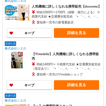
株式会社シエロ
人気機種に詳しくなれる携帯販売【docomo】
時給1500円〜1700円（経験・能力による） ※
残業代支給 ★交通費全額支給 ゜+゜・。○。・゜
+゜・。○。・゜+゜ 入社祝い金10万円支給(規定
愛知県一宮市の家電量販店
有) お友達を紹介頂くと, インセンティブ支給(規定
有) ★月2回払い・週払い可能（規程有）★ ゜・。
詳細を見る
キープ
○。・゜+゜・。○。・゜+゜
派遣社員
株式会社シエロ
【Y!mobile】人気機種に詳しくなれる携帯販
売
時給1400円〜 ※残業代支給 ★交通費別途支給
（規定あり） ゜+゜・。○。・゜+゜・。○。・゜
+゜ 入社祝い金10万円支給(規定有) お友達を紹介
愛知県一宮市のY!mobileショップ
頂くと, インセンティブ支給(規定有) ★月2回払
い・週払い可能（規程有）★ ゜・。○。・゜
詳細を見る
キープ
+゜・。○。・゜+゜
派遣社員
株式会社シエロ