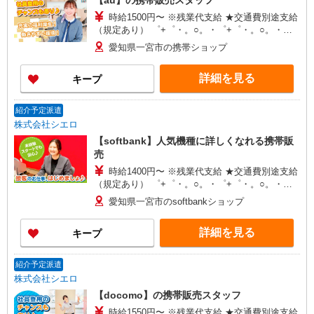
【au】の携帯販売スタッフ
時給1500円〜 ※残業代支給 ★交通費別途支給
（規定あり） ゜+゜・。○。・゜+゜・。○。・゜
+゜ 入社祝い金10万円支給(規定有) お友達を紹介
愛知県一宮市の携帯ショップ
頂くと, インセンティブ支給(規定有) ★月2回払
い・週払い可能（規程有）★ ゜・。○。・゜
詳細を見る
キープ
+゜・。○。・゜+゜
紹介予定派遣
株式会社シエロ
【softbank】人気機種に詳しくなれる携帯販
売
時給1400円〜 ※残業代支給 ★交通費別途支給
（規定あり） ゜+゜・。○。・゜+゜・。○。・゜
+゜ 入社祝い金10万円支給(規定有) お友達を紹介
愛知県一宮市のsoftbankショップ
頂くと, インセンティブ支給(規定有) ★月2回払
い・週払い可能（規程有）★ ゜・。○。・゜
詳細を見る
キープ
+゜・。○。・゜+゜
紹介予定派遣
株式会社シエロ
【docomo】の携帯販売スタッフ
時給1550円〜 ※残業代支給 ★交通費別途支給