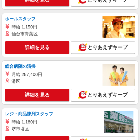
詳細を見る
キープ
+゜・。○。・゜+゜
紹介予定派遣
ホールスタッフ
株式会社シエロ
時給 1,150円
【softbank】の携帯販売スタッフ
仙台市青葉区
月給220000円〜 別途：資格手当（最大13
万）・交通費支給（規定あり）・賞与あり ゜
詳細を見る
とりあえずキープ
+゜・。○。・゜+゜・。○。・゜+゜ 入社祝い金10
愛知県一宮市のsoftbankショップ
万円支給(規定有) お友達を紹介頂くと, インセンテ
ィブ支給(規定有) ゜・。○。・゜+゜・。○。・゜
総合病院の清掃
詳細を見る
キープ
+゜
月給 257,400円
紹介予定派遣
港区
株式会社シエロ
人気機種に詳しくなれる携帯販売【docomo】
詳細を見る
とりあえずキープ
時給1500円〜1700円（経験・能力による） ※
残業代支給 ★交通費全額支給（規定あり） ゜
+゜・。○。・゜+゜・。○。・゜+゜ 入社祝い金10
レジ・商品陳列スタッフ
愛知県一宮市の家電量販店
万円支給(規定有) お友達を紹介頂くと, インセンテ
時給 1,180円
ィブ支給(規定有) ★月2回払い・週払い可能（規程
堺市堺区
詳細を見る
キープ
有）★ ゜・。○。・゜+゜・。○。・゜+゜