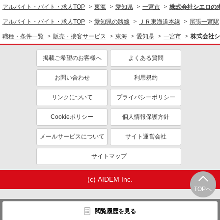
アルバイト・バイト・求人TOP
東海
愛知県
一宮市
株式会社シエロの
アルバイト・バイト・求人TOP
愛知県の路線
ＪＲ東海道本線
尾張一宮駅
職種・条件一覧
販売・接客サービス
東海
愛知県
一宮市
株式会社シ
掲載ご希望のお客様へ
よくある質問
お問い合わせ
利用規約
リンクについて
プライバシーポリシー
Cookieポリシー
個人情報保護方針
メールサービスについて
サイト運営会社
サイトマップ
(c) AIDEM Inc.
TOPへ
閲覧履歴を見る