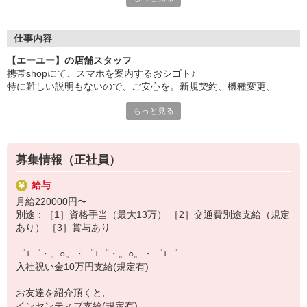
自分だけじゃなくって、
家族や友人にも適用されます！
仕事内容
さらに！各種リゾート施設やスポーツジムなどが
【エーユー】の店舗スタッフ
特別割引価格でご利用可能☆
携帯shopにて、スマホを案内するおシゴト♪
お得に過ごしたいあなたの味方です♪
特に難しい説明もないので、ご安心を。新規契約、機種変更、
各種料金プランのご相談対応・ご提案などをお願いします。
【選べるお仕事いろいろ】
もっと見る
￣￣￣￣￣￣￣￣￣￣￣
初めての方でも安心♪
▼オフィスワーク
あなた専属のコーディネーターが親切・丁寧にフォローするので、
事務、経理、データ入力、コールセンター、受付
満足度◎
▼工場・製造・軽作業系
募集情報（正社員）
機械/食品製造・梱包・仕分け・加工・組立・検査
■携帯やインターネット販売業務
▼美容系
給与
docomo(ドコモ)/au(エーユー)・KDDI/softbank(ソフトバンク)など
眉毛サロンのアイブロウ・ネイリスト・エステ
月給220000円〜
の大手キャリアから
▼営業・販売
別途：［1］資格手当（最大13万） ［2］交通費別途支給（規定
ワイモバイル(Y!mobille)、楽天モバイル、UQなど格安スマホまで幅
法人営業・アパレル販売・個別指導塾・人材紹介
あり） ［3］賞与あり
広く紹介可能♪
▼人気案件も多数♪
人気のApple（アップル）店舗もございます！
短期・期間限定・オープニング・官公庁案件
゜+゜・。○。・゜+゜・。○。・゜+゜
上場/優良/大手企業など
入社祝い金10万円支給(規定有)
【スマホ面接実施中】
お友達を紹介頂くと,
￣￣￣￣￣￣￣￣￣
インセンティブ支給(規定有)