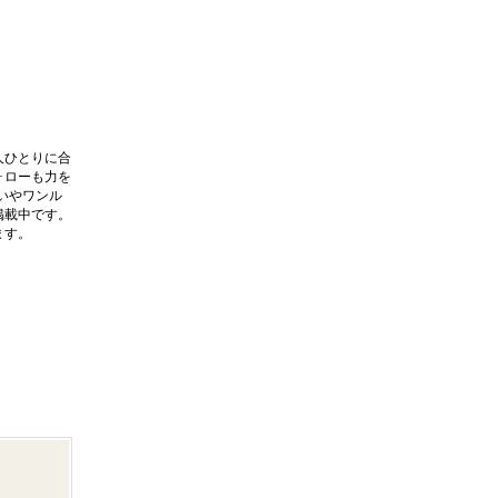
人ひとりに合
ォローも力を
いやワンル
掲載中です。
ます。