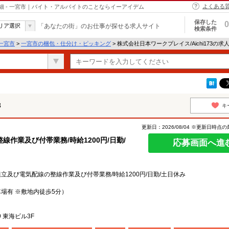
よくある
報詳細 - 一宮市｜バイト・アルバイトのことならイーアイデム
保存した
0
リア選択
「あなたの街」のお仕事が探せる求人サイト
検索条件
一宮市
>
一宮市の梱包・仕分け・ピッキング
> 株式会社日本ワークプレイス/Aichi173の
3
キ
更新日：2026/08/04 ※更新日時点
作業及び付帯業務/時給1200円/日勤/
応募画面へ進
及び電気配線の整線作業及び付帯業務/時給1200円/日勤/土日休み
場有 ※敷地内徒歩5分）
 東海ビル3F