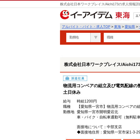
株式会社日本ワークプレイス/Aichi173の求人情
エ
東海
アルバイト・バイト・求人TOP
>
東海
>
愛知県
>
勤務地
職種
株式会社日本ワークプレイス/Aichi17
派遣社員
物流用コンベアの組立及び電気配線の整線
土日休み
給与
時給1200円
職種
【愛知県一宮市】物流用コンベアの組立
勤務地
愛知県一宮市開明愛宕北
車・バイク・自転車通勤可（無料駐車
面接地について：中部支店
◆面接地住所：愛知県一宮市栄1-3-29