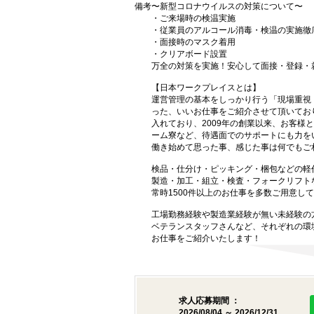
備考
〜新型コロナウイルスの対策について〜
・ご来場時の検温実施
・従業員のアルコール消毒・検温の実施徹
・面接時のマスク着用
・クリアボード設置
万全の対策を実施！安心して面接・登録・
【日本ワークプレイスとは】
運営管理の基本をしっかり行う「現場重視
った、いいお仕事をご紹介させて頂いてお
入れており、2009年の創業以来、お客
ーム寮など、待遇面でのサポートにも力を
働き始めて思った事、感じた事は何でもご
検品・仕分け・ピッキング・梱包などの軽
製造・加工・組立・検査・フォークリフト
常時1500件以上のお仕事を多数ご用意し
工場勤務経験や製造業経験が無い未経験の
ベテランスタッフさんなど、それぞれの環
お仕事をご紹介いたします！
求人応募期間 ：
2026/08/04 ～ 2026/12/31