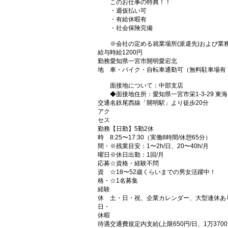
このお仕事の特典！！
・週仮払い可
・有給休暇有
・社会保険完備
※会社の定める就業場所(派遣先)および業
給与
時給1200円
勤務
愛知県一宮市開明愛宕北
地
車・バイク・自転車通勤可（無料駐車場有 
面接地について：中部支店
◆面接地住所：愛知県一宮市栄1-3-29 東海
交通
名鉄尾西線「開明駅」より徒歩20分
アク
セス
勤務
【日勤】5勤2休
時
8:25〜17:30（実働8時間/休憩65分）
間・
※残業目安：1〜2h/日、20〜40h/月
曜日
※休日出勤：1回/月
応募
☆資格・経験不問
資
☆18〜52歳くらいまでの男女活躍中！
格・
☆1名募集
経験
休
土・日・祝、企業カレンダー、大型連休あ
日・
休暇
待遇
交通費規定内支給(上限650円/日、1万3