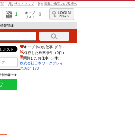
質問
サイトマップ
掲載ご希望のお客様へ
閲覧
キープ
1
0
履歴
リスト
ログイン
求人情報詳細
キープ中のお仕事（0件）
保存した検索条件（
0
件）
閲覧したお仕事（1件）
ープ
株式会社日本ワークプレイ
ス/Aichi173
の最新情報です
む