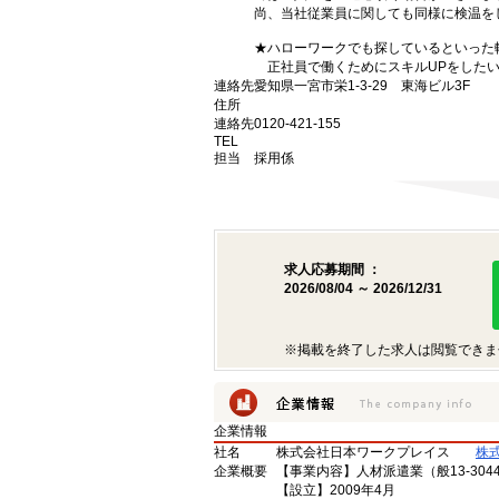
尚、当社従業員に関しても同様に検温を
★ハローワークでも探しているといった
正社員で働くためにスキルUPをしたい
連絡先
愛知県一宮市栄1-3-29 東海ビル3F
住所
連絡先
0120-421-155
TEL
担当
採用係
求人応募期間 ：
2026/08/04 ～ 2026/12/31
※掲載を終了した求人は閲覧できま
企業情報
社名
株式会社日本ワークプレイス
株
企業概要
【事業内容】人材派遣業（般13-3044
【設立】2009年4月