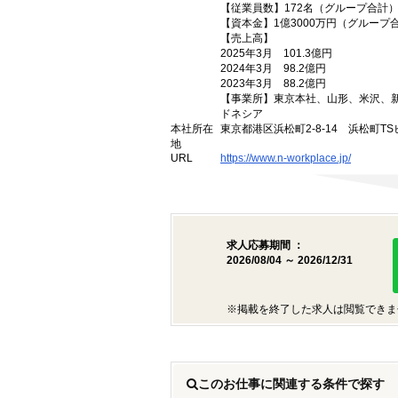
【従業員数】172名（グループ合計
【資本金】1億3000万円（グループ
【売上高】
2025年3月 101.3億円
2024年3月 98.2億円
2023年3月 88.2億円
【事業所】東京本社、山形、米沢、
ドネシア
本社所在
東京都港区浜松町2-8-14 浜松町TS
地
URL
https://www.n-workplace.jp/
求人応募期間 ：
2026/08/04 ～ 2026/12/31
※掲載を終了した求人は閲覧できま
このお仕事に関連する条件で探す