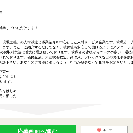
底
就業していただけます！
・現場主義」の人材派遣と職業紹介を中心とした人材サービス企業です。求職者一
ります。また、ご紹介するだけでなく、就労後も安心して働けるようにアフターフ
様とのお取引実績は着実に増加頂いております。求職者の皆様からニーズの多い、週払
いれております。優良企業、未経験者歓迎、高収入、フレックスなどのお仕事多数
相談下さい。あなたのご希望に添えるよう、担当が親身なって相談をお聞きいたし
作業〜
など他にも
ています。
方をはじめ
境に沿った
応募画面へ進む
キープ