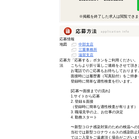
※掲載を終了した求人は閲覧できま
応募情報
地図
中部支店
三重事務所
滋賀支店
応募方
「応募する」ボタンをご利用ください。
法
こちらより折り返しご連絡をさせて頂き
お電話でのご応募もお待ちしております
面接時には履歴書（写真貼付）をご持参
登録時に簡単な適性検査を行います。
[応募〜面接までの流れ]
1.サイトから応募
2. 登録＆面接
（登録時に簡単な適性検査が有ります）
3. 職場見学の上、お仕事の決定
4. 勤務スタート
〜新型コロナ感染対策のための検温への
当社では新型コロナウィルスの感染防止
てはご入室をご遠慮頂く場合がございま