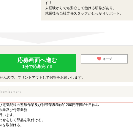
す！
未経験からでも安心して働ける研修があり、
就業後も当社専任スタッフがしっかりサポート。
応募画面へ進む
キープ
1分で応募完了!!
せんので、プリントアウトして保管をお願いします。
電気配線の整線作業及び付帯業務/時給1200円/日勤/土日休み
作業及び付帯業務
行います。
わせをして部品を取付ける。
スを取付ける。