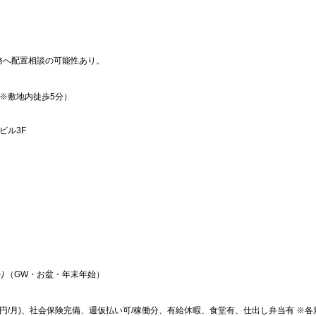
務へ配置相談の可能性あり。
※敷地内徒歩5分）
ビル3F
り（GW・お盆・年末年始）
700円/月)、社会保険完備、週仮払い可/稼働分、有給休暇、食堂有、仕出し弁当有 ※