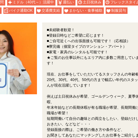
問
ミドル（40代～）活躍中
週払い
土日祝休み
フレックスタイ
バイク通勤OK
交通費支給
まかない・食事補助
制服貸与
■未経験者歓迎！
■登録日時などご希望に応じます！
■ご自宅近くへの出張面接も可能です！（応相談）
■寮完備（個室タイプのマンション・アパート）
■家電・家具のレンタルも可能です！
★ご覧のお仕事以外にもエリア内に多数ご用意してい
す！
現在、お仕事をしていただいてるスタッフさんの年齢
20代、30代、40代、50代の方まで幅広い年代のスタ
んが現在活躍しています！
例えば土日祝休みが希望、ゴールデンウィーク、夏季
暇、
年末年始などの長期休暇が有る職場が希望、長期間働
職場が希望！
短期間働いて自分の趣味との両立をしたい、登録だけ
おきたい、などなど・・・
登録面接の際は、ご希望の働き方や条件など、
お聞きしてあなたにマッチングしたお仕事をご紹介し