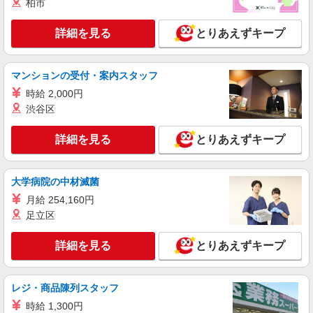
柏市
時給1,400円 交通費：既定支給
静岡県浜松市中央区
詳細を見る
とりあえずキープ
詳細を見る
キープ
マンションの受付・案内スタッフ
派遣社員
時給 2,000円
株式会社テクノ・サービス/お仕事No/0914339
渋谷区
部品の検査、洗浄
時給1600円交通費全額支給
詳細を見る
とりあえずキープ
静岡県浜松市中央区 ＊車・バイク通勤OK
大学病院の中材滅菌
詳細を見る
キープ
月給 254,160円
足立区
派遣社員
株式会社テクノ・サービス/お仕事No/0892838
詳細を見る
とりあえずキープ
水質管理
時給1350円交通費全額支給
静岡県浜松市中央区 ＊車・バイク通勤OK
レジ・商品陳列スタッフ
時給 1,300円