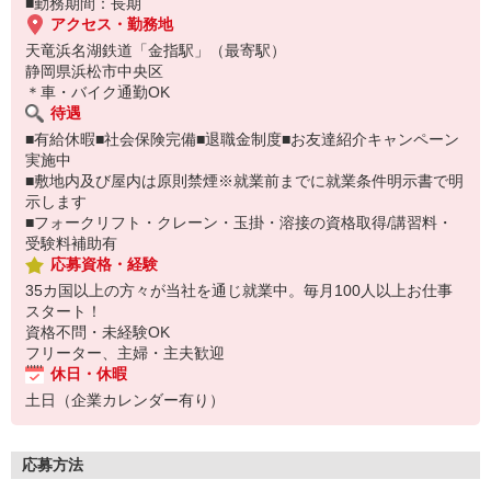
■勤務期間：長期
アクセス・勤務地
天竜浜名湖鉄道「金指駅」（最寄駅）
静岡県浜松市中央区
＊車・バイク通勤OK
待遇
■有給休暇■社会保険完備■退職金制度■お友達紹介キャンペーン
実施中
■敷地内及び屋内は原則禁煙※就業前までに就業条件明示書で明
示します
■フォークリフト・クレーン・玉掛・溶接の資格取得/講習料・
受験料補助有
応募資格・経験
35カ国以上の方々が当社を通じ就業中。毎月100人以上お仕事
スタート！
資格不問・未経験OK
フリーター、主婦・主夫歓迎
休日・休暇
土日（企業カレンダー有り）
応募方法