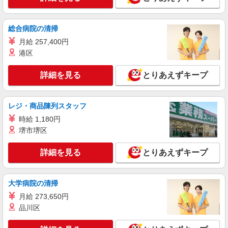
アルバイト
パート
総合病院の清掃
株式会社バイトレ（ADM815449）
月給 257,400円
手のひらサイズ中心◎数える・詰めるだけの超
港区
かんたん作業
時給1100円（就業先により異なる）
詳細を見る
とりあえずキープ
静岡県浜松市中央区
詳細を見る
キープ
レジ・商品陳列スタッフ
時給 1,180円
アルバイト
パート
堺市堺区
株式会社バイトレ（ADM820992）
コツコツ派歓迎｜見る・分ける・貼るだけ♪倉
詳細を見る
とりあえずキープ
庫内軽作業
時給1232円（就業先により異なる）
静岡県浜松市中央区
大学病院の清掃
月給 273,650円
詳細を見る
キープ
品川区
アルバイト
パート