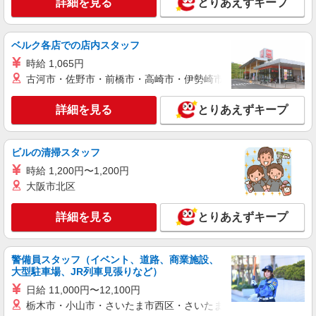
詳細を見る
とりあえずキープ
株式会社バイトレ（ADM815165）
久しぶりのお仕事に｜座ってできるモクモク軽
作業
ベルク各店での店内スタッフ
時給1232円（就業先により異なる）
時給 1,065円
静岡県浜松市中央区
古河市・佐野市・前橋市・高崎市・伊勢崎市・太田市・館林市・
詳細を見る
詳細を見る
キープ
とりあえずキープ
アルバイト
パート
ビルの清掃スタッフ
株式会社バイトレ（ADM820657）
時給 1,200円〜1,200円
コツコツ派歓迎｜見る・分ける・貼るだけ♪倉
庫内軽作業
大阪市北区
時給1300円（就業先により異なる）
詳細を見る
とりあえずキープ
静岡県浜松市中央区
詳細を見る
キープ
警備員スタッフ（イベント、道路、商業施設、
大型駐車場、JR列車見張りなど）
派遣社員
日給 11,000円〜12,100円
日研トータルソーシング株式会社（お仕事No.6A115）
栃木市・小山市・さいたま市西区・さいたま市岩槻区・久喜市・
自動車部品の製造オペレーター・出荷作業