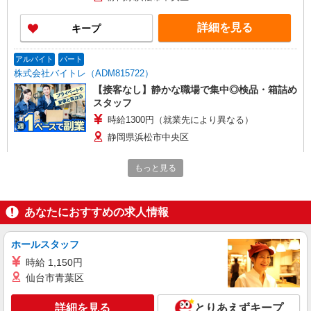
詳細を見る
キープ
アルバイト
パート
株式会社バイトレ（ADM815722）
【接客なし】静かな職場で集中◎検品・箱詰め
スタッフ
時給1300円（就業先により異なる）
静岡県浜松市中央区
詳細を見る
キープ
もっと見る
アルバイト
パート
あなたにおすすめの求人情報
株式会社バイトレ（ADM814745）
【接客なし】静かな職場で集中◎検品・箱詰め
スタッフ
ホールスタッフ
時給1650円（就業先により異なる）
時給 1,150円
仙台市青葉区
静岡県浜松市中央区
詳細を見る
とりあえずキープ
詳細を見る
キープ