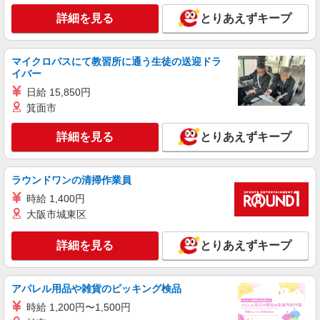
時給1600円 別途交通費全額支給 ＜月収＞
詳細を見る
とりあえずキープ
314000円以上可 162.64H＋残業2000円×10H＋休
出2000円×8H＋深夜400円×45H
静岡県浜松市中央区
マイクロバスにて教習所に通う生徒の送迎ドラ
イバー
詳細を見る
キープ
日給 15,850円
箕面市
正社員
株式会社テクノ・サービス マニュファクチャリング【静岡県】
詳細を見る
とりあえずキープ
製造スタッフ（組立・加工・目視検査・機械操
作など）
月給192000〜242000円（スキル・経験を考
ラウンドワンの清掃作業員
慮）
時給 1,400円
静岡県浜松市中央区 （他にも静岡県内に多数
大阪市城東区
あり） ※勤務地はご希望を考慮の上、ご自宅を中
心に通勤時間120分圏内のエリアとなります。（転
勤なし）
詳細を見る
とりあえずキープ
詳細を見る
キープ
派遣社員
アパレル用品や雑貨のピッキング検品
株式会社綜合キャリアオプション（1314VJ0805G48★54-S-T3）
時給 1,200円〜1,500円
組立・加工・食品製造など/日払いOK