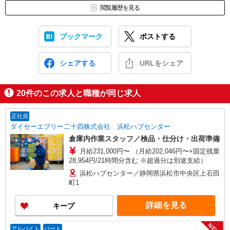
閲覧履歴を見る
ブックマーク
ポストする
シェアする
URLをシェア
20
件のこの求人と職種が同じ求人
正社員
ダイセーエブリー二十四株式会社 浜松ハブセンター
倉庫内作業スタッフ／検品・仕分け・出荷準備
月給231,000円〜 （月給202,046円〜+固定残業
28,954円/21時間分含む ※超過分は別途支給）
浜松ハブセンター／静岡県浜松市中央区上石田
町1
詳細を見る
キープ
NEW
アルバイト
パート