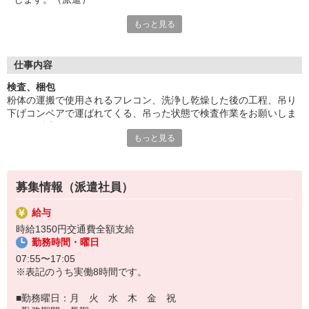
もっと見る
残業がほとんどない魅力的なお仕事です。高時給★小休憩あり◎
気分転換しながら、落ち着いて働けます♪
40代の方など幅広い年齢層が活躍中。業務の半分が座りのお仕
事。派遣先に直接雇用してもらえるようサポートします。
仕事内容
■お友達紹介キャンペーン！デジタルギフト3000円分プレゼント
検査、梱包
（当社規定あり）
粉体の運搬で使用されるフレコン、洗浄し乾燥した後の工程、吊り
下げコンベアで運ばれてくる、吊った状態で検査作業をお願いしま
『テクノ・サービス』は、派遣業界大手スタッフサービスグルー
す。（派遣）
プです。
もっと見る
残業がほとんどない魅力的なお仕事です。高時給★小休憩あり◎気
全国にあるお仕事の中から、一人ひとりのスキルや希望条件に応
分転換しながら、落ち着いて働けます♪
じたお仕事をご案内します。
40代の方など幅広い年齢層が活躍中。業務の半分が座りのお仕事。
安全管理体制も万全ですので安心してご就業いただけます。
派遣先に直接雇用してもらえるようサポートします。
募集情報（派遣社員）
＊座り仕事です
登録方法は、【オンライン】【電話】【登録会来場】の3つから
選べます♪
給与
★★履歴書・証明写真は不要！★★
時給1350円交通費全額支給
また、ご登録済の方はお仕事の紹介がスムーズです。
勤務時間・曜日
ご応募お待ちしています。
07:55〜17:05
※表記のうち実働8時間です。
■勤務曜日：月 火 水 木 金 祝