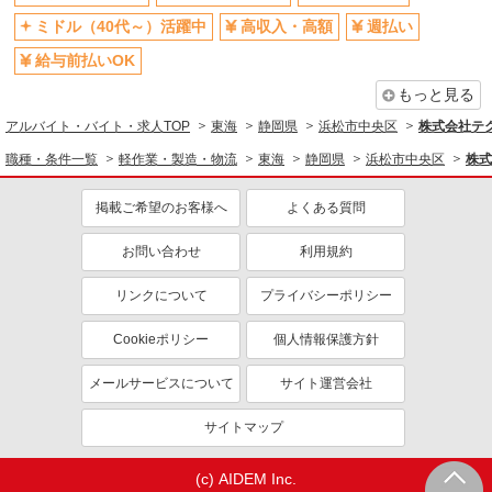
ミドル（40代～）活躍中
高収入・高額
週払い
給与前払いOK
もっと見る
アルバイト・バイト・求人TOP
東海
静岡県
浜松市中央区
株式会社テク
職種・条件一覧
軽作業・製造・物流
東海
静岡県
浜松市中央区
株式
掲載ご希望のお客様へ
よくある質問
お問い合わせ
利用規約
リンクについて
プライバシーポリシー
Cookieポリシー
個人情報保護方針
メールサービスについて
サイト運営会社
サイトマップ
(c) AIDEM Inc.