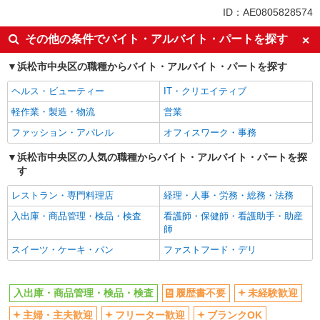
未経験歓迎
ミドル（40代～）活躍中
ID：AE0805828574
車通勤OK
交通費支給
その他の条件でバイト・アルバイト・パートを探す
社会保険あり
浜松市中央区の職種からバイト・アルバイト・パートを探す
ヘルス・ビューティー
IT・クリエイティブ
軽作業・製造・物流
営業
ファッション・アパレル
オフィスワーク・事務
浜松市中央区の人気の職種からバイト・アルバイト・パートを探
す
レストラン・専門料理店
経理・人事・労務・総務・法務
入出庫・商品管理・検品・検査
看護師・保健師・看護助手・助産
師
スイーツ・ケーキ・パン
ファストフード・デリ
入出庫・商品管理・検品・検査
履歴書不要
未経験歓迎
主婦・主夫歓迎
フリーター歓迎
ブランクOK