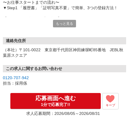
〜お仕事スタートまでの流れ〜
▼Step1 「履歴書」「証明写真不要」で簡単、3つの登録方法！
【オンライン登録（目安5分）】
もっと見る
いつでも好きな時間に登録OK
【電話登録（目安20分）】
受付時間/平日9:00〜19:00
連絡先住所
※電話登録の場合、就業前には登録会へお越しください
（本社）〒101-0022 東京都千代田区神田練塀町85番地 JEBL秋
葉原スクエア
【来場登録（目安1時間30分）】
受付時間/平日10:00〜17:00
この求人に関するお問い合わせ
▼Step2 全国にあるお仕事の中から、あなたにピッタリのお仕事を
0120-707-942
ご案内
担当：採用係
▼Step3 就業前に職場見学で気になる事はしっかりチェック！
▼Step4 気に入ったら雇用契約・お仕事スタート
応募画面へ進む
応募⇒最短で2日後からの勤務も可能です！
1分で応募完了!!
キープ
求人応募期間：2026/08/05～2026/08/31