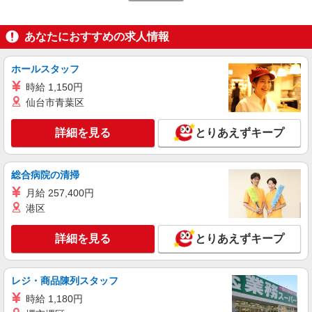
詳細を見る
キープ
あなたにおすすめの求人情報
アルバイト
パート
ホールスタッフ
ロジスティード中部株式会社
時給 1,150円
軽作業(仕分け・梱包・ピッキング）
仙台市青葉区
時給1,140円（残業の場合は1,425円/実働8時間
以上） ＜月収例＞週5日の場合 191,520円＝
時給1,140円×8時間×21
詳細を見る
とりあえずキープ
愛知県春日井市上田楽町野元2211
詳細を見る
キープ
総合病院の清掃
月給 257,400円
アルバイト
パート
港区
ロジスティード中部株式会社
軽作業(仕分け・梱包・ピッキング）
詳細を見る
とりあえずキープ
時給1,250円 ＜月収例＞ （週5日勤務 残業
20ｈの場合） 231,250円＝ 200,000円（時給1250
円×1h×20日）+31,250（残業20ｈ）+交通費全額
愛知県春日井市上田楽町野元2211
レジ・商品陳列スタッフ
支給（規定あり）
時給 1,180円
詳細を見る
キープ