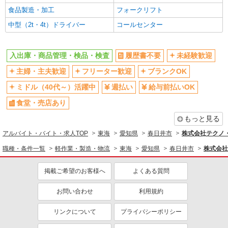
食品製造・加工
フォークリフト
中型（2t・4t）ドライバー
コールセンター
入出庫・商品管理・検品・検査
履歴書不要
未経験歓迎
主婦・主夫歓迎
フリーター歓迎
ブランクOK
ミドル（40代～）活躍中
週払い
給与前払いOK
食堂・売店あり
もっと見る
アルバイト・バイト・求人TOP
東海
愛知県
春日井市
株式会社テクノ・
職種・条件一覧
軽作業・製造・物流
東海
愛知県
春日井市
株式会社
掲載ご希望のお客様へ
よくある質問
お問い合わせ
利用規約
リンクについて
プライバシーポリシー