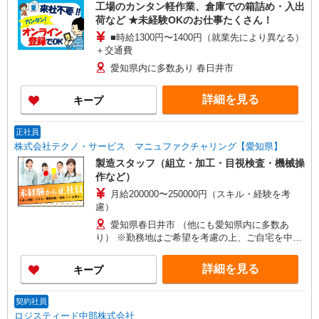
工場のカンタン軽作業、倉庫での箱詰め・入出
荷など ★未経験OKのお仕事たくさん！
■時給1300円〜1400円（就業先により異なる）
＋交通費
愛知県内に多数あり 春日井市
詳細を見る
キープ
正社員
株式会社テクノ・サービス マニュファクチャリング【愛知県】
製造スタッフ（組立・加工・目視検査・機械操
作など）
月給200000〜250000円（スキル・経験を考
慮）
愛知県春日井市 （他にも愛知県内に多数あ
り） ※勤務地はご希望を考慮の上、ご自宅を中心
に通勤時間120分圏内のエリアとなります。（転勤
なし）
詳細を見る
キープ
契約社員
ロジスティード中部株式会社