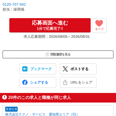
▼Step2 全国にあるお仕事の中から、あなたにピッタリのお仕事を
0120-707-942
ご案内
担当：採用係
▼Step3 就業前に職場見学で気になる事はしっかりチェック！
▼Step4 気に入ったら雇用契約・お仕事スタート
応募画面へ進む
応募⇒最短で2日後からの勤務も可能です！
1分で応募完了!!
キープ
求人応募期間：2026/08/05～2026/08/31
閲覧履歴を見る
ブックマーク
ポストする
シェアする
URLをシェア
20
件のこの求人と職種が同じ求人
派遣社員
株式会社テクノ・サービス 愛知県エリア（01）