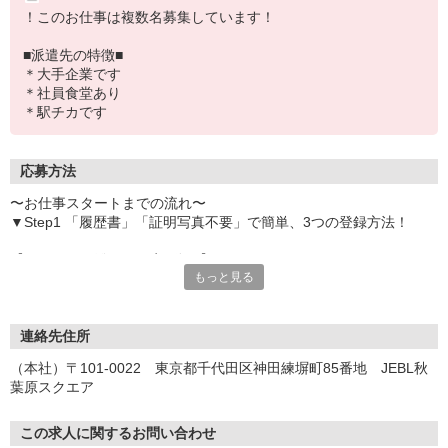
！このお仕事は複数名募集しています！
■派遣先の特徴■
＊大手企業です
＊社員食堂あり
＊駅チカです
応募方法
〜お仕事スタートまでの流れ〜
▼Step1 「履歴書」「証明写真不要」で簡単、3つの登録方法！
【オンライン登録（目安5分）】
もっと見る
いつでも好きな時間に登録OK
【電話登録（目安20分）】
受付時間/平日9:00〜19:00
連絡先住所
※電話登録の場合、就業前には登録会へお越しください
（本社）〒101-0022 東京都千代田区神田練塀町85番地 JEBL秋
葉原スクエア
【来場登録（目安1時間30分）】
受付時間/平日10:00〜17:00
この求人に関するお問い合わせ