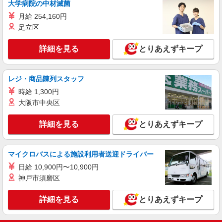
大学病院の中材滅菌
月給 254,160円
詳細を見る
キープ
足立区
派遣社員
詳細を見る
とりあえずキープ
株式会社グロップ 名古屋オフィス
製品の検査／材料の投入／機械オペレーター
時給1,550円〜1,938円＋交通費全額支給 ※交
レジ・商品陳列スタッフ
通費支給規定あり ※給与の希望日払い制度あり
時給 1,300円
（規定あり） ※残業発生時、実働8時間を超える
雇入れ直後：愛知県春日井市 変更の範囲：会
大阪市中央区
勤務より時給25％アップ 【月収例】＊月22日勤務
社の定める就業場所
の場合 時給1,550円×7.33時間×22日⇒249,953円＋
残業代＋交通費
詳細を見る
とりあえずキープ
詳細を見る
キープ
派遣社員
マイクロバスによる施設利用者送迎ドライバー
株式会社テクノ・サービス/お仕事No/0910906
日給 10,900円〜10,900円
検査作業
神戸市須磨区
時給1300円 月収例：208000円以上（残業・休
日出勤手当て等が含まれています） 交通費全額支
詳細を見る
とりあえずキープ
給
愛知県春日井市 ＊バイク通勤OK