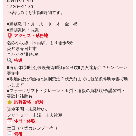
08:00〜17:00
12:30〜21:30
※表記のうち実働8時間です。
■勤務曜日：月 火 水 木 金 祝
■勤務期間：長期
アクセス・勤務地
名鉄小牧線「間内駅」より徒歩5分
愛知県春日井市
＊バイク通勤OK
待遇
■有給休暇■社会保険完備■退職金制度■お友達紹介キャンペーン
実施中
■敷地内及び屋内は原則禁煙※就業前までに就業条件明示書で明
示します
■フォークリフト・クレーン・玉掛・溶接の資格取得/講習料・
受験料補助有
応募資格・経験
資格不問・未経験OK
フリーター、主婦・主夫歓迎
休日・休暇
土日（企業カレンダー有り）
備考