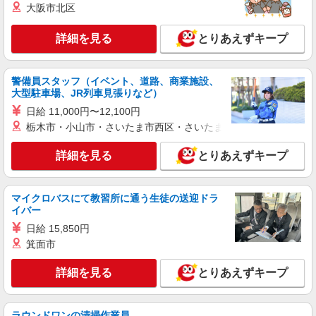
大阪市北区
ロジスティード中部株式会社
軽作業(仕分け・梱包・ピッキング）
詳細を見る
とりあえずキープ
時給1,140円 【月収例】 〈週5日勤務の場合〉
月収191,520円+交通費全額支給（規定あり） （時
給1,140円×8h×21日）
愛知県春日井市上田楽町字野元2211
警備員スタッフ（イベント、道路、商業施設、
大型駐車場、JR列車見張りなど）
詳細を見る
キープ
日給 11,000円〜12,100円
栃木市・小山市・さいたま市西区・さいたま市岩槻区・久喜市・
派遣社員
株式会社テクノ・サービス/お仕事No/0915358
詳細を見る
とりあえずキープ
検査業務
時給1900円 月収例：304000円以上（残業・休
日出勤手当て等が含まれています） 交通費全額支
マイクロバスにて教習所に通う生徒の送迎ドラ
イバー
給
愛知県春日井市 ＊車・バイク通勤OK
日給 15,850円
箕面市
詳細を見る
キープ
詳細を見る
とりあえずキープ
派遣社員
パーソルファクトリーパートナーズ株式会社
刺繍機の製品検査／軽作業（日勤）
ラウンドワンの清掃作業員