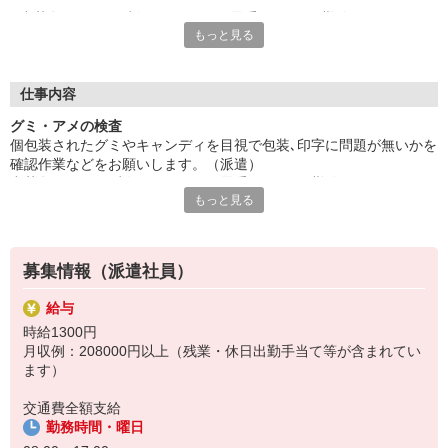
出荷段ボールで7割程が1.5キロで最重量5キロ。勤務は月ごとに1
もっと見る
-2週交代で日勤と夕勤を交代。
空調完備。土日休み。モクモク作業。間内駅から徒歩5分。ご応
募お待ちしております！
給与即払いサービスは就業状況によって利用できないケースがご
仕事内容
ざいます。詳細はオペレーターまでお問合せください。
グミ・アメの検査
個包装されたグミやキャンディを目視で包装､印字に問題が無いかを
『テクノ・サービス』は、派遣業界大手スタッフサービスグルー
確認作業などをお願いします。（派遣）
プです。
出荷段ボールで7割程が1.5キロで最重量5キロ。勤務は月ごとに1-2
全国にあるお仕事の中から、一人ひとりのスキルや希望条件に応
もっと見る
週交代で日勤と夕勤を交代。
じたお仕事をご案内します。
空調完備。土日休み。モクモク作業。間内駅から徒歩5分。ご応募お
安全管理体制も万全ですので安心してご就業いただけます。
待ちしております！
＊簡単作業です
登録方法は、【オンライン】【電話】【登録会来場】の3つから
募集情報（派遣社員）
＊ライン作業です
選べます♪
★★履歴書・証明写真は不要！★★
給与
また、ご登録済の方はお仕事の紹介がスムーズです。
時給1300円
ご応募お待ちしています。
月収例：208000円以上（残業・休日出勤手当て等が含まれてい
ます）
交通費全額支給
勤務時間・曜日