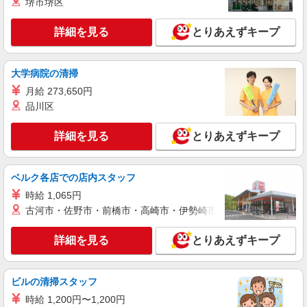
堺市堺区
アルバイト
パート
詳細を見る
とりあえずキープ
ロジスティード中部株式会社
フォークリフトオペレーター
大学病院の清掃
時給1,250円 【月収例】 269,355円 + 通
勤費 ＝時給210,000円（1,250円×8時間×21
月給 273,650円
日）+時間外（46,875円※時間外30時間の場合）
愛知県春日井市上田楽町字野元2211
品川区
+深夜手当（12,480円）
詳細を見る
キープ
詳細を見る
とりあえずキープ
アルバイト
パート
ベルク各店での店内スタッフ
ロジスティード中部株式会社
フォークリフトオペレーター
時給 1,065円
古河市・佐野市・前橋市・高崎市・伊勢崎市・太田市・館林市・
時給1,250円 【月収例】 256,875円 + 通
勤費 ＝時給210,000円（1,250円×8時間×21
日）+時間外（46,875円※時間外30時間の場合）
詳細を見る
とりあえずキープ
愛知県春日井市上田楽町字野元2211
詳細を見る
キープ
ビルの清掃スタッフ
時給 1,200円〜1,200円
アルバイト
パート