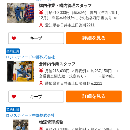
構内作業・構内管理スタッフ
月給210,000円（基本給） 賞与（年2回/6月、
12月） ※基本給以外にその他各種手当あり ≪月
収例≫ 月収210,000円+31,250円（残業20H）＝
愛知県春日井市上田楽町2211
241,250円 ≪モデル別理論年収≫ ▼社員転換、入
社3年、32歳 4,381,429円（月給230,000円×12カ
詳細を見る
キープ
月）+（残業40H×12カ月）+（賞与400,000円×2
回） ▼リーダー昇格、入社8年、37歳 5,404,286円
（月給270,000円×12カ月）+（残業40H×12カ月）
契約社員
+（賞与600,000円×2回）
ロジスティード中部株式会社
倉庫内作業スタッフ
月給218,400円 ＜月収例＞ 約267,150円 +
交通費全額支給（規定あり） ＝基本給
218,400円+時間外（48,750円※時間外30時間の場
愛知県春日井市上田楽町野元2211
合）
詳細を見る
キープ
契約社員
ロジスティード中部株式会社
物流管理業務
月給218,400円 ＜月収例＞ 約267,150円 +