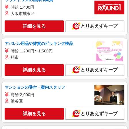
時給1600円※交通費全額支給（規定あり）
時給 1,400円
【月収例】29.6万円（20日勤務＋残業20h）
大阪市城東区
愛知県春日井市牛山町
詳細を見る
とりあえずキープ
詳細を見る
キープ
派遣社員
アパレル用品や雑貨のピッキング検品
株式会社テクノ・サービス/お仕事No/0847363
時給 1,200円〜1,500円
目視検査など
柏市
時給1350円交通費全額支給
愛知県春日井市 ＊車・バイク通勤OK
詳細を見る
とりあえずキープ
詳細を見る
キープ
マンションの受付・案内スタッフ
時給 2,000円
派遣社員
渋谷区
株式会社テクノ・サービス/お仕事No/0894827
製品の検査・組立
詳細を見る
とりあえずキープ
時給1400円 月収例：224000円以上（残業・休
日出勤手当て等が含まれています） 交通費全額支
給
愛知県春日井市 ＊車・バイク通勤OK