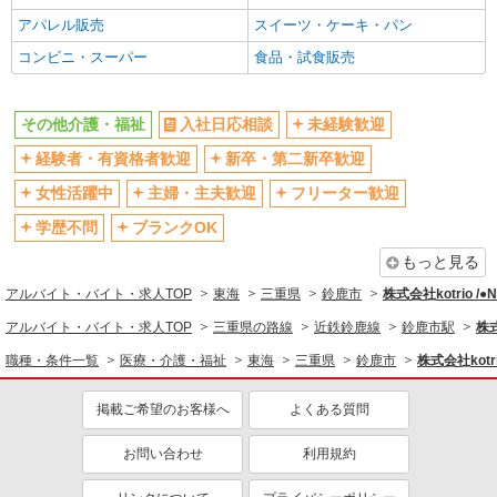
アパレル販売
スイーツ・ケーキ・パン
コンビニ・スーパー
食品・試食販売
その他介護・福祉
入社日応相談
未経験歓迎
経験者・有資格者歓迎
新卒・第二新卒歓迎
女性活躍中
主婦・主夫歓迎
フリーター歓迎
学歴不問
ブランクOK
もっと見る
アルバイト・バイト・求人TOP
東海
三重県
鈴鹿市
株式会社kotrio /
アルバイト・バイト・求人TOP
三重県の路線
近鉄鈴鹿線
鈴鹿市駅
株式
職種・条件一覧
医療・介護・福祉
東海
三重県
鈴鹿市
株式会社kotr
掲載ご希望のお客様へ
よくある質問
お問い合わせ
利用規約