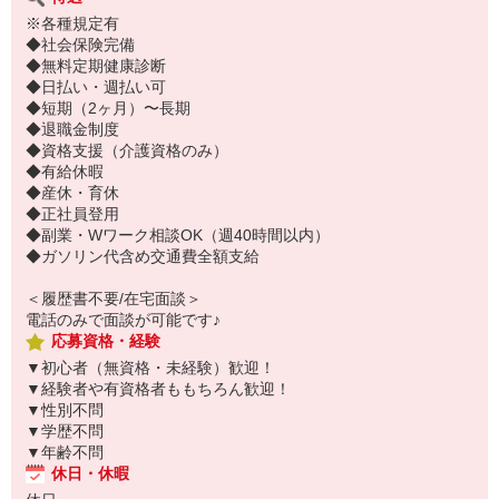
※各種規定有
◆社会保険完備
◆無料定期健康診断
◆日払い・週払い可
◆短期（2ヶ月）〜長期
◆退職金制度
◆資格支援（介護資格のみ）
◆有給休暇
◆産休・育休
◆正社員登用
◆副業・Wワーク相談OK（週40時間以内）
◆ガソリン代含め交通費全額支給
＜履歴書不要/在宅面談＞
電話のみで面談が可能です♪
応募資格・経験
▼初心者（無資格・未経験）歓迎！
▼経験者や有資格者ももちろん歓迎！
▼性別不問
▼学歴不問
▼年齢不問
休日・休暇