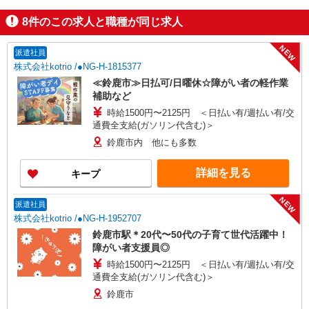
8
件のこの求人と職種が同じ求人
NEW
派遣社員
株式会社kotrio /●NG-H-1815377
≪鈴鹿市≫日払可/日曜休☆障がい者の軽作業
補助など
時給1500円〜2125円 ＜日払い有/週払い有/交
通費全支給(ガソリン代含む)＞
鈴鹿市内 他にも多数
詳細を見る
キープ
NEW
派遣社員
株式会社kotrio /●NG-H-1952707
鈴鹿市駅＊20代〜50代の子育て世代活躍中！
障がい者支援員◎
時給1500円〜2125円 ＜日払い有/週払い有/交
通費全支給(ガソリン代含む)＞
鈴鹿市