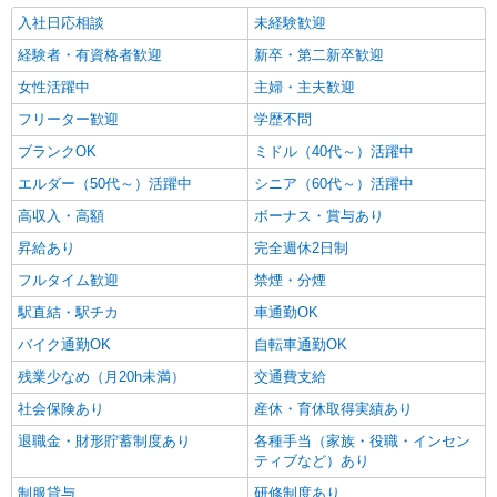
入社日応相談
未経験歓迎
経験者・有資格者歓迎
新卒・第二新卒歓迎
女性活躍中
主婦・主夫歓迎
フリーター歓迎
学歴不問
ブランクOK
ミドル（40代～）活躍中
エルダー（50代～）活躍中
シニア（60代～）活躍中
高収入・高額
ボーナス・賞与あり
昇給あり
完全週休2日制
フルタイム歓迎
禁煙・分煙
駅直結・駅チカ
車通勤OK
バイク通勤OK
自転車通勤OK
残業少なめ（月20h未満）
交通費支給
社会保険あり
産休・育休取得実績あり
退職金・財形貯蓄制度あり
各種手当（家族・役職・インセン
ティブなど）あり
制服貸与
研修制度あり