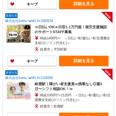
詳細を見る
キープ
NEW
派遣社員
株式会社kotrio /●NG-H-1992034
≪日払いOK≫日収1.1万円超！就労支援施設
のサポートSTAFF募集
時給1400円〜 ＜日払い有/週払い有/交通費全
支給(ガソリン代含む)＞
鈴鹿市｜平田町駅
詳細を見る
キープ
NEW
派遣社員
株式会社kotrio /●NG-H-2159365
鈴鹿駅｜障がい者支援員≪残業なし◎週3
日〜シフト相談OK！≫
時給1500円〜2125円 ＜日払い有/週払い有/交
通費全支給(ガソリン代含む)＞
鈴鹿市｜鈴鹿駅