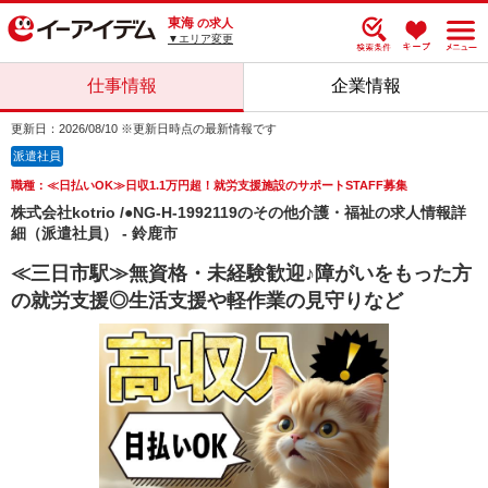
東海
の求人
▼エリア変更
仕事情報
企業情報
更新日：2026/08/10 ※更新日時点の最新情報です
派遣社員
職種：≪日払いOK≫日収1.1万円超！就労支援施設のサポートSTAFF募集
株式会社kotrio /●NG-H-1992119のその他介護・福祉の求人情報詳
細（派遣社員） - 鈴鹿市
≪三日市駅≫無資格・未経験歓迎♪障がいをもった方
の就労支援◎生活支援や軽作業の見守りなど