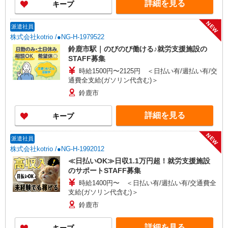
詳細を見る
キープ
NEW
派遣社員
株式会社kotrio /●NG-H-1979522
鈴鹿市駅｜のびのび働ける♪就労支援施設の
STAFF募集
時給1500円〜2125円 ＜日払い有/週払い有/交
通費全支給(ガソリン代含む)＞
鈴鹿市
詳細を見る
キープ
NEW
派遣社員
株式会社kotrio /●NG-H-1992012
≪日払いOK≫日収1.1万円超！就労支援施設
のサポートSTAFF募集
時給1400円〜 ＜日払い有/週払い有/交通費全
支給(ガソリン代含む)＞
鈴鹿市
詳細を見る