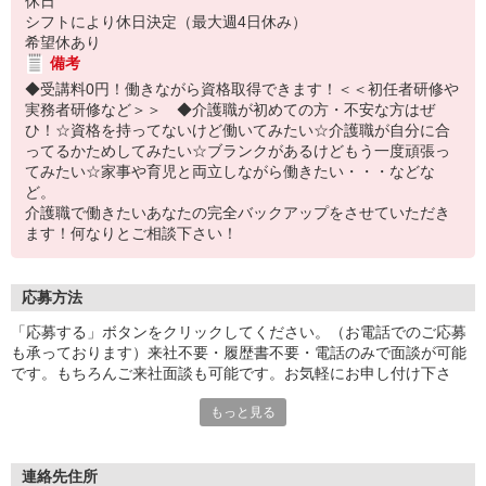
休日
シフトにより休日決定（最大週4日休み）
希望休あり
備考
◆受講料0円！働きながら資格取得できます！＜＜初任者研修や
実務者研修など＞＞ ◆介護職が初めての方・不安な方はぜ
ひ！☆資格を持ってないけど働いてみたい☆介護職が自分に合
ってるかためしてみたい☆ブランクがあるけどもう一度頑張っ
てみたい☆家事や育児と両立しながら働きたい・・・などな
ど。
介護職で働きたいあなたの完全バックアップをさせていただき
ます！何なりとご相談下さい！
応募方法
「応募する」ボタンをクリックしてください。（お電話でのご応募
も承っております）来社不要・履歴書不要・電話のみで面談が可能
です。もちろんご来社面談も可能です。お気軽にお申し付け下さ
い。
もっと見る
連絡先住所