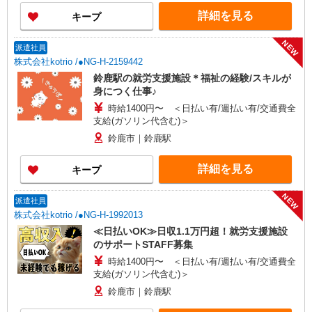
詳細を見る
キープ
NEW
派遣社員
株式会社kotrio /●NG-H-2159442
鈴鹿駅の就労支援施設＊福祉の経験/スキルが
身につく仕事♪
時給1400円〜 ＜日払い有/週払い有/交通費全
支給(ガソリン代含む)＞
鈴鹿市｜鈴鹿駅
詳細を見る
キープ
NEW
派遣社員
株式会社kotrio /●NG-H-1992013
≪日払いOK≫日収1.1万円超！就労支援施設
のサポートSTAFF募集
時給1400円〜 ＜日払い有/週払い有/交通費全
支給(ガソリン代含む)＞
鈴鹿市｜鈴鹿駅