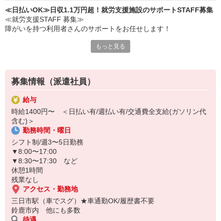
≪日払いOK≫日収1.1万円超！就労支援施設のサポートSTAFF募集
≪就労支援STAFF 募集≫
障がいを持つ利用者さんのサポートをお任せします！
もっと見る
≪主な仕事内容≫
・軽作業の見守り
・日常会話
・生活支援（少しの介助あり） など
募集情報（派遣社員）
▼日収例（未経験の場合）
給与
時給1,400円×8時間＝11,200円
時給1400円〜 ＜日払い有/週払い有/交通費全支給(ガソリン代
含む)＞
日払い・週払いOK◎
勤務時間・曜日
すぐにお金が必要な場合は遠慮なく相談してください♪
シフト制/週3〜5日勤務
▼8:00〜17:00
▼8:30〜17:30 など
休憩1時間
残業なし
アクセス・勤務地
三日市駅（車でスグ）★車通勤OK/履歴書不要
鈴鹿市内 他にも多数
待遇