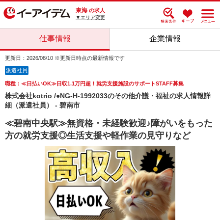
東海
の求人
▼エリア変更
仕事情報
企業情報
更新日：2026/08/10 ※更新日時点の最新情報です
派遣社員
職種：≪日払いOK≫日収1.1万円超！就労支援施設のサポートSTAFF募集
株式会社kotrio /●NG-H-1992033のその他介護・福祉の求人情報詳
細（派遣社員） - 碧南市
≪碧南中央駅≫無資格・未経験歓迎♪障がいをもった
方の就労支援◎生活支援や軽作業の見守りなど