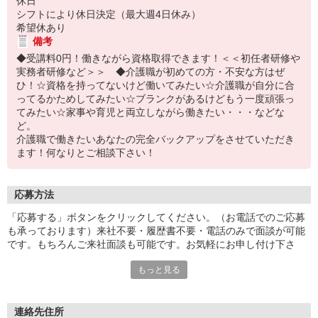
休日
シフトにより休日決定（最大週4日休み）
希望休あり
備考
◆受講料0円！働きながら資格取得できます！＜＜初任者研修や
実務者研修など＞＞ ◆介護職が初めての方・不安な方はぜ
ひ！☆資格を持ってないけど働いてみたい☆介護職が自分に合
ってるかためしてみたい☆ブランクがあるけどもう一度頑張っ
てみたい☆家事や育児と両立しながら働きたい・・・などな
ど。
介護職で働きたいあなたの完全バックアップをさせていただき
ます！何なりとご相談下さい！
応募方法
「応募する」ボタンをクリックしてください。（お電話でのご応募
も承っております）来社不要・履歴書不要・電話のみで面談が可能
です。もちろんご来社面談も可能です。お気軽にお申し付け下さ
い。
もっと見る
連絡先住所