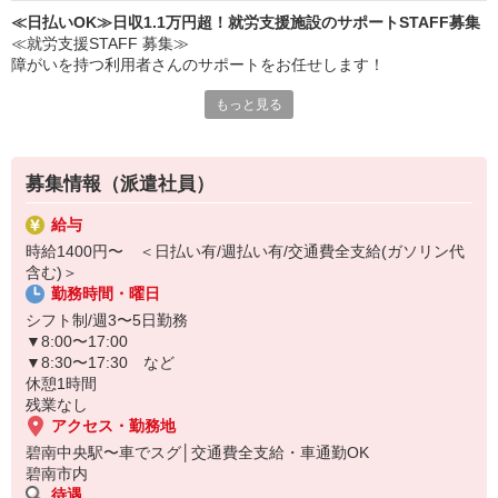
≪日払いOK≫日収1.1万円超！就労支援施設のサポートSTAFF募集
≪就労支援STAFF 募集≫
障がいを持つ利用者さんのサポートをお任せします！
もっと見る
≪主な仕事内容≫
・軽作業の見守り
・日常会話
・生活支援（少しの介助あり） など
募集情報（派遣社員）
▼日収例（未経験の場合）
給与
時給1,400円×8時間＝11,200円
時給1400円〜 ＜日払い有/週払い有/交通費全支給(ガソリン代
含む)＞
日払い・週払いOK◎
勤務時間・曜日
すぐにお金が必要な場合は遠慮なく相談してください♪
シフト制/週3〜5日勤務
▼8:00〜17:00
▼8:30〜17:30 など
休憩1時間
残業なし
アクセス・勤務地
碧南中央駅〜車でスグ│交通費全支給・車通勤OK
碧南市内
待遇