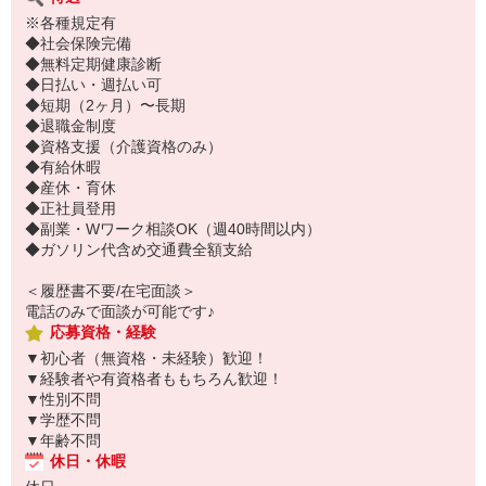
※各種規定有
◆社会保険完備
◆無料定期健康診断
◆日払い・週払い可
◆短期（2ヶ月）〜長期
◆退職金制度
◆資格支援（介護資格のみ）
◆有給休暇
◆産休・育休
◆正社員登用
◆副業・Wワーク相談OK（週40時間以内）
◆ガソリン代含め交通費全額支給
＜履歴書不要/在宅面談＞
電話のみで面談が可能です♪
応募資格・経験
▼初心者（無資格・未経験）歓迎！
▼経験者や有資格者ももちろん歓迎！
▼性別不問
▼学歴不問
▼年齢不問
休日・休暇