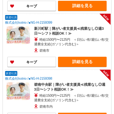
詳細を見る
キープ
NEW
派遣社員
株式会社kotrio /●NG-H-2159399
新川町駅｜障がい者支援員≪残業なし◎週3
日〜シフト相談OK！≫
時給1500円〜2125円 ＜日払い有/週払い有/交
通費全支給(ガソリン代含む)＞
碧南市
詳細を見る
キープ
NEW
派遣社員
株式会社kotrio /●NG-H-2159398
碧南中央駅｜障がい者支援員≪残業なし◎週
3日〜シフト相談OK！≫
時給1500円〜2125円 ＜日払い有/週払い有/交
通費全支給(ガソリン代含む)＞
碧南市内