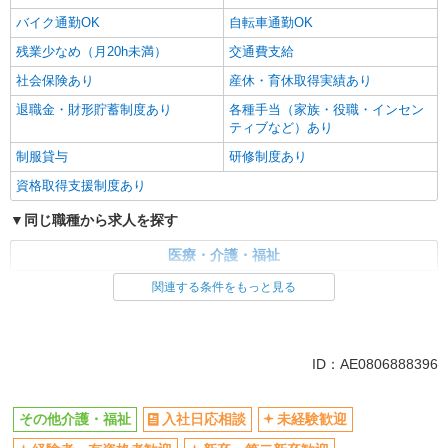
バイク通勤OK
自転車通勤OK
残業少なめ（月20h未満）
交通費支給
社会保険あり
産休・育休取得実績あり
退職金・財形貯蓄制度あり
各種手当（家族・役職・インセン
ティブなど）あり
制服貸与
研修制度あり
資格取得支援制度あり
同じ職種から求人を探す
医療・介護・福祉
関連する条件をもっと見る
同じ特徴から求人を探す
未経験歓迎
ミドル（40代～）活躍中
ボーナス・賞与あり
車通勤OK
ID：AE0806888396
交通費支給
社会保険あり
産休・育休取得実績あり
その他介護・福祉
入社日応相談
未経験歓迎