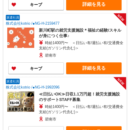
詳細を見る
キープ
NEW
派遣社員
株式会社kotrio /●NG-H-2159477
新川町駅の就労支援施設＊福祉の経験/スキル
が身につく仕事♪
時給1400円〜 ＜日払い有/週払い有/交通費全
支給(ガソリン代含む)＞
碧南市
詳細を見る
キープ
NEW
派遣社員
株式会社kotrio /●NG-H-1992096
≪日払いOK≫日収1.1万円超！就労支援施設
のサポートSTAFF募集
時給1400円〜 ＜日払い有/週払い有/交通費全
支給(ガソリン代含む)＞
碧南市