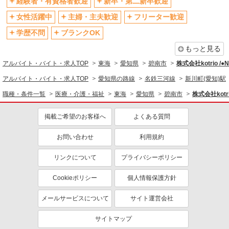
経験者・有資格者歓迎
新卒・第二新卒歓迎
女性活躍中
主婦・主夫歓迎
フリーター歓迎
学歴不問
ブランクOK
もっと見る
アルバイト・バイト・求人TOP
東海
愛知県
碧南市
株式会社kotrio /
アルバイト・バイト・求人TOP
愛知県の路線
名鉄三河線
新川町(愛知)駅
職種・条件一覧
医療・介護・福祉
東海
愛知県
碧南市
株式会社kotr
掲載ご希望のお客様へ
よくある質問
お問い合わせ
利用規約
リンクについて
プライバシーポリシー
Cookieポリシー
個人情報保護方針
メールサービスについて
サイト運営会社
サイトマップ