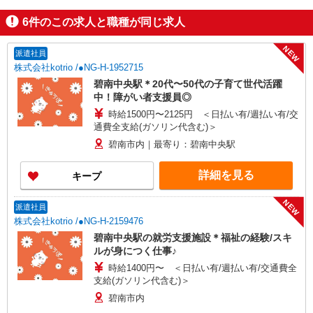
6
件のこの求人と職種が同じ求人
NEW
派遣社員
株式会社kotrio /●NG-H-1952715
碧南中央駅＊20代〜50代の子育て世代活躍
中！障がい者支援員◎
時給1500円〜2125円 ＜日払い有/週払い有/交
通費全支給(ガソリン代含む)＞
碧南市内｜最寄り：碧南中央駅
詳細を見る
キープ
NEW
派遣社員
株式会社kotrio /●NG-H-2159476
碧南中央駅の就労支援施設＊福祉の経験/スキ
ルが身につく仕事♪
時給1400円〜 ＜日払い有/週払い有/交通費全
支給(ガソリン代含む)＞
碧南市内