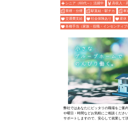
シニア（60代～）活躍中
高収入・
禁煙・分煙
駅直結・駅チカ
車
交通費支給
社会保険あり
産休
各種手当（家族・役職・インセンティブ
弊社ではあなたにピッタリの職場をご案
や曜日・時間などお気軽にご相談くださ
サポートしますので、安心して就業して