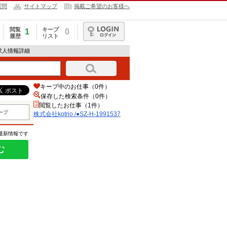
質問
サイトマップ
掲載ご希望のお客様へ
閲覧
キープ
1
0
履歴
リスト
ログイン
37の求人情報詳細
キープ中のお仕事（0件）
保存した検索条件（
0
件）
閲覧したお仕事（1件）
ープ
株式会社kotrio /●SZ-H-1991537
の最新情報です
む