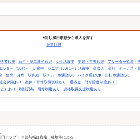
同じ雇用形態から求人を探す
派遣社員
格者歓迎
新卒・第二新卒歓迎
女性活躍中
主婦・主夫歓迎
フリーター歓迎
エルダー（50代～）活躍中
シニア（60代～）活躍中
高収入・高額
ボーナス・
迎
禁煙・分煙
駅直結・駅チカ
車通勤OK
バイク通勤OK
自転車通勤OK
社会保険あり
産休・育休取得実績あり
退職金・財形貯蓄制度あり
など）あり
制服貸与
研修制度あり
資格取得支援制度あり
）
給100円アップ！ ※給与幅は資格・経験等による