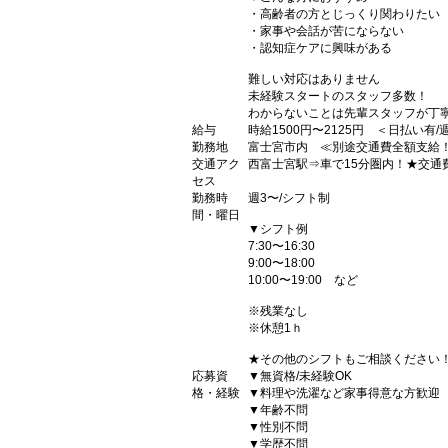
・高齢者の方とじっくり関わりたい
・家事や会話が苦にならない
・認知症ケアに興味がある
難しい対応はありません
未経験スタートのスタッフ多数！
わからないことは先輩スタッフが丁
給与
時給1500円〜2125円 ＜日払い有
勤務地
富士宮市内 ≪別途交通費全額支給
交通アク
西富士宮駅⇒車で15分圏内！★交通
セス
勤務時
週3〜/シフト制
間・曜日
▼シフト例
7:30〜16:30
9:00〜18:00
10:00〜19:00 など
※残業なし
※休憩1ｈ
★その他のシフトもご相談ください
応募資
▼無資格/未経験OK
格・経験
▼料理や洗濯など家事得意な方歓迎
▼年齢不問
▼性別不問
▼学歴不問