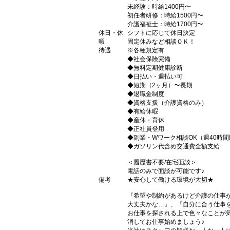
未経験：時給1400円〜
初任者研修：時給1500円〜
介護福祉士：時給1700円〜
休日・休
シフトに応じて休日決定
暇
固定休みなど相談ＯＫ！
待遇
※各種規定有
◆社会保険完備
◆無料定期健康診断
◆日払い・週払い可
◆短期（2ヶ月）〜長期
◆退職金制度
◆資格支援（介護資格のみ）
◆有給休暇
◆産休・育休
◆正社員登用
◆副業・Wワーク相談OK（週40時
◆ガソリン代含め交通費全額支給
＜履歴書不要/在宅面談＞
電話のみで面談が可能です♪
備考
★安心して働ける環境が大切★
『希望や制約があるけど介護の仕事
大丈夫かな…』、『自分に合う仕事
お仕事を探される上で色々なことが気
消してお仕事始めましょう♪