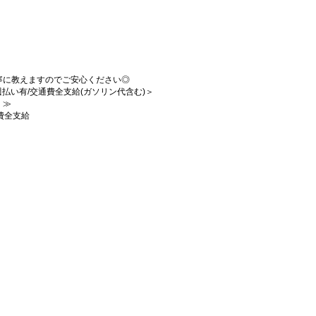
寧に教えますのでご安心ください◎
/週払い有/交通費全支給(ガソリン代含む)＞
！≫
費全支給
！