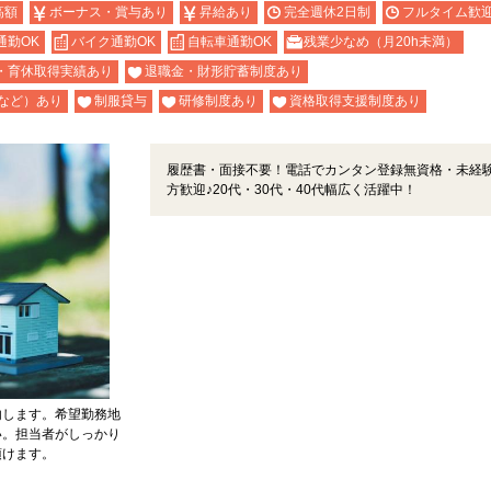
高額
ボーナス・賞与あり
昇給あり
完全週休2日制
フルタイム歓
通勤OK
バイク通勤OK
自転車通勤OK
残業少なめ（月20h未満）
・育休取得実績あり
退職金・財形貯蓄制度あり
など）あり
制服貸与
研修制度あり
資格取得支援制度あり
履歴書・面接不要！電話でカンタン登録無資格・未経
方歓迎♪20代・30代・40代幅広く活躍中！
内します。希望勤務地
い。担当者がしっかり
頂けます。