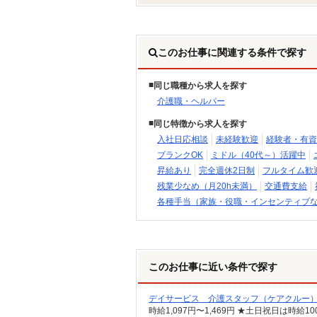
このお仕事に関連する条件で探す
同じ職種から求人を探す
介護職・ヘルパー
同じ特徴から求人を探す
入社日応相談
未経験歓迎
経験者・有資
ブランクOK
ミドル（40代～）活躍中
昇給あり
完全週休2日制
フルタイム歓
残業少なめ（月20h未満）
交通費支給
各種手当（家族・役職・インセンティブ
このお仕事に近い条件で探す
デイサービス 介護スタッフ（ケアクルー
時給1,097円〜1,469円 ★土日祝日は時