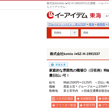
株式会社kotrio /●SZ-H-1991537の介護職
らイーアイデム
エ
東海
アルバイト・バイト・求人TOP
>
東海
>
静岡県
>
勤務地
職種
株式会社kotrio /●SZ-H-1991537
派遣社員
家庭的な雰囲気の職場◎（日収例）時給1,
費日払い可！
給与
時給1500円〜2125円 ＜日払い
職種
西富士宮＊グループホームSTAF
勤務地
富士宮市内 ≪別途交通費全額支
入社日応相談
未経験歓迎
経験
フリーター歓迎
学歴不問
ブラ