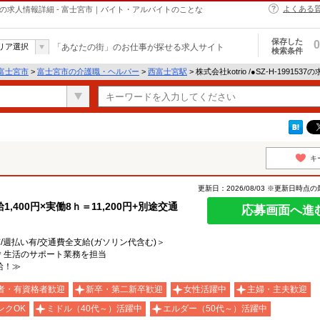
よくある
・ヘルパーの求人情報詳細 - 富士宮市｜バイト・アルバイトのことな
保存した
0
リア選択
「あなたの街」のお仕事が探せる求人サイト
検索条件
富士宮市
>
富士宮市の介護職・ヘルパー
>
西富士宮駅
> 株式会社kotrio /●SZ-H-19915
キ
更新日：2026/08/03 ※更新日時点
400円×実働8ｈ＝11,200円+別途交通
応募画面へ進
有/週払い有/交通費全支給(ガソリン代含む)＞
F＊生活のサポート業務を担当
給！≫
者・有資格者歓迎
新卒・第二新卒歓迎
女性活躍中
主婦・主夫歓迎
ンクOK
ミドル（40代～）活躍中
エルダー（50代～）活躍中