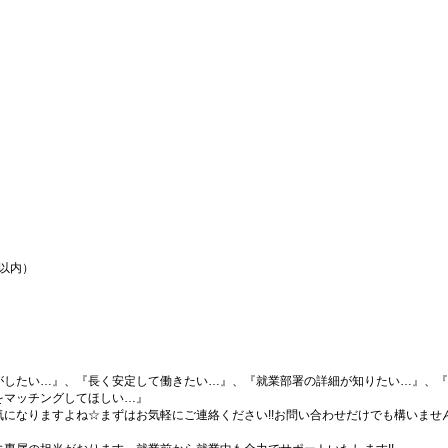
間以内）
がしたい…』、『長く安定して働きたい…』、『就業部署の詳細が知りたい…』、『
をマッチングしてほしい…』
になりますよね☆まずはお気軽にご連絡ください!!お問い合わせだけでも構いません