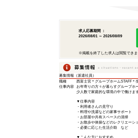
求人応募期間 ：
2026/08/01 ～ 2026/08/09
※掲載を終了した求人は閲覧できま
募集情報（派遣社員）
職種
西富士宮＊グループホームSTAFF
仕事内容
お年寄りの方々が暮らすグループホー
少人数で家庭的な環境の中で働けま
▼仕事内容
・利用者さんの見守り
・料理や洗濯などの家事サポート
・お部屋や共有スペースの清掃
・お散歩や体操などのレクリエーシ
・必要に応じた生活介助 など
▼こんな方におすすめ