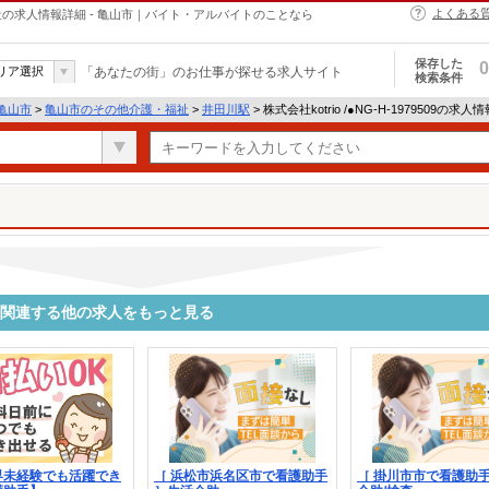
よくある
介護・福祉の求人情報詳細 - 亀山市｜バイト・アルバイトのことなら
保存した
0
リア選択
「あなたの街」のお仕事が探せる求人サイト
検索条件
亀山市
>
亀山市のその他介護・福祉
>
井田川駅
> 株式会社kotrio /●NG-H-1979509の求人
9509に関連する他の求人をもっと見る
界未経験でも活躍でき
［ 浜松市浜名区市で看護助手
［ 掛川市市で看護助手