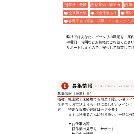
禁煙・分煙
駅直結・駅チカ
車
交通費支給
社会保険あり
産休
各種手当（家族・役職・インセンティブ
弊社ではあなたにピッタリの職場をご案
や曜日・時間などお気軽にご相談くださ
サポートしますので、安心して就業して
募集情報（派遣社員）
職種
亀山駅｜未経験でも簡単！障がい者デイ
仕事内
＼お世話よりも一緒に楽しむがメイン／
容
特別な資格や経験は一切不要！
まずは利用者さんに付き添い、一緒に作
▼お仕事内容
・軽作業の見守り、サポート