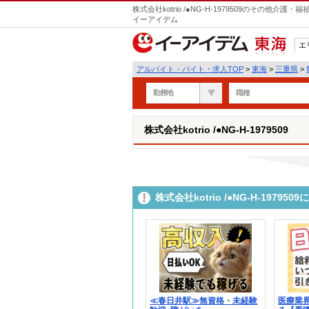
株式会社kotrio /●NG-H-1979509のその他
イーアイデム
エ
東海
アルバイト・バイト・求人TOP
>
東海
>
三重県
>
勤務地
職種
株式会社kotrio /●NG-H-1979509
株式会社kotrio /●NG-H-197
≪春日井駅≫無資格・未経験
医療業