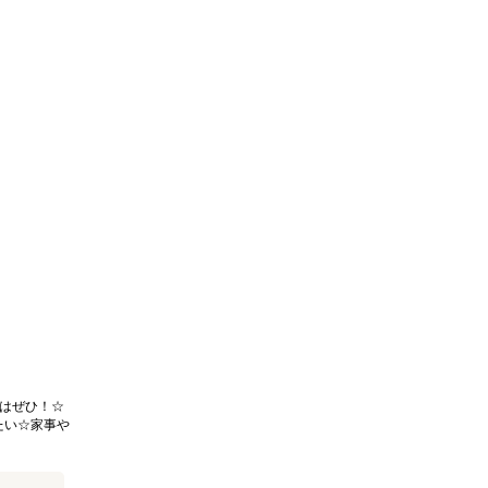
はぜひ！☆
たい☆家事や