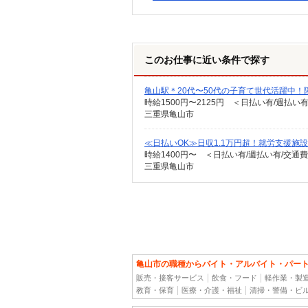
このお仕事に近い条件で探す
亀山駅＊20代〜50代の子育て世代活躍中！
時給1500円〜2125円 ＜日払い有/週払い
三重県亀山市
≪日払いOK≫日収1.1万円超！就労支援施設
時給1400円〜 ＜日払い有/週払い有/交通
三重県亀山市
亀山市の職種からバイト・アルバイト・パー
販売・接客サービス
飲食・フード
軽作業・製
教育・保育
医療・介護・福祉
清掃・警備・ビ