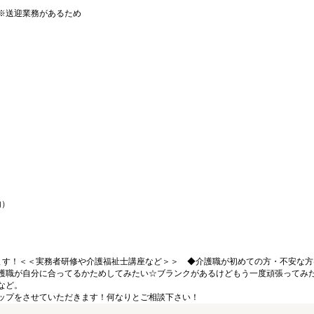
※送迎業務があるため
内）
ます！＜＜実務者研修や介護福祉士講座など＞＞ ◆介護職が初めての方・不安な方
護職が自分に合ってるかためしてみたい☆ブランクがあるけどもう一度頑張ってみ
など。
ップをさせていただきます！何なりとご相談下さい！