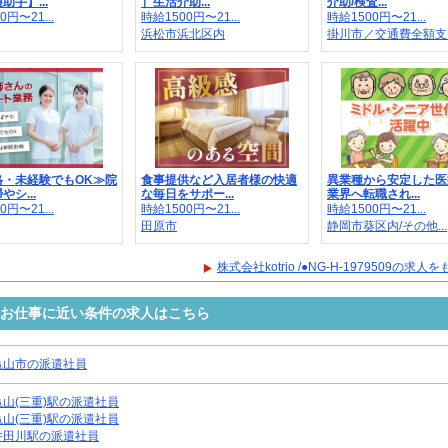
助手】...
］生活介助...
介助/検査...
0円〜21...
時給1500円〜21...
時給1500円〜21...
浜松市浜北区内
掛川市／交通費全額支..
格・未経験でもOK≫院
食事提供など入居者様の快適
異業種から安定した医
シ...
な毎日をサポー...
業界へ転職され...
0円〜21...
時給1500円〜21...
時給1500円〜21...
田原市
静岡市葵区内/その他...
株式会社kotrio /●NG-H-1979509の求
9509のお仕事に近い条件の求人はこちら
亀山市の派遣社員
亀山(三重)駅の派遣社員
亀山(三重)駅の派遣社員
井田川駅の派遣社員