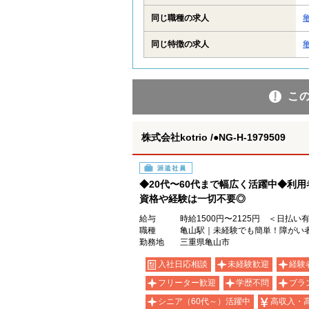
同じ職種の求人
同じ特徴の求人
こ
株式会社kotrio /●NG-H-1979509
派遣社員
◆20代〜60代まで幅広く活躍中◆利
資格や経験は一切不要◎
給与
時給1500円〜2125円 ＜日払い
職種
亀山駅｜未経験でも簡単！障がい
勤務地
三重県亀山市
入社日応相談
未経験歓迎
経験
フリーター歓迎
学歴不問
ブラ
シニア（60代～）活躍中
高収入・