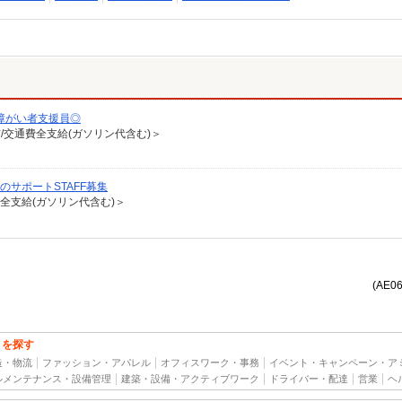
障がい者支援員◎
有/交通費全支給(ガソリン代含む)＞
のサポートSTAFF募集
費全支給(ガソリン代含む)＞
(AE0
トを探す
造・物流
ファッション・アパレル
オフィスワーク・事務
イベント・キャンペーン・ア
ルメンテナンス・設備管理
建築・設備・アクティブワーク
ドライバー・配達
営業
ヘ