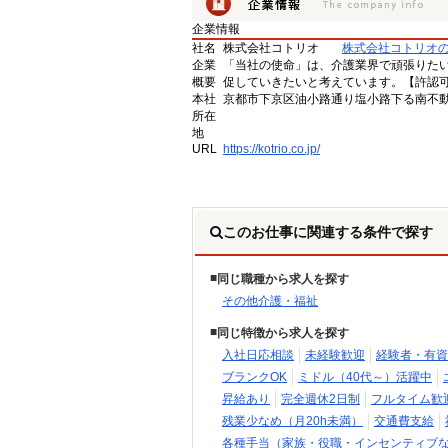
企業情報
社名
株式会社コトリオ
株式会社コトリオ
企業
「当社の使命」は、介護業界で頑張りた
概要
促していきたいと考えています。【許認可番号】
本社
京都市下京区油小路通り塩小路下る南不動
所在
地
URL
https://kotrio.co.jp/
このお仕事に関連する条件で探す
同じ職種から求人を探す
その他介護・福祉
同じ特徴から求人を探す
入社日応相談
未経験歓迎
経験者・有資
ブランクOK
ミドル（40代～）活躍中
昇給あり
完全週休2日制
フルタイム歓
残業少なめ（月20h未満）
交通費支給
各種手当（家族・役職・インセンティブ