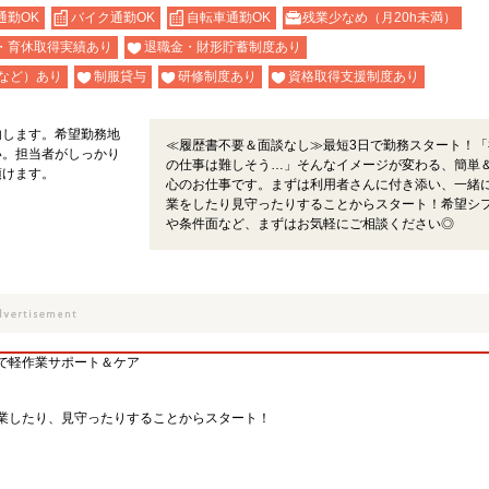
通勤OK
バイク通勤OK
自転車通勤OK
残業少なめ（月20h未満）
・育休取得実績あり
退職金・財形貯蓄制度あり
など）あり
制服貸与
研修制度あり
資格取得支援制度あり
内します。希望勤務地
≪履歴書不要＆面談なし≫最短3日で勤務スタート！「
い。担当者がしっかり
の仕事は難しそう…」そんなイメージが変わる、簡単
頂けます。
心のお仕事です。まずは利用者さんに付き添い、一緒
業をしたり見守ったりすることからスタート！希望シ
や条件面など、まずはお気軽にご相談ください◎
で軽作業サポート＆ケア
業したり、見守ったりすることからスタート！