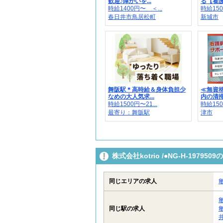
歓迎♪障がいを...
る【看護
時給1400円〜 ＜...
時給150
春日井市鳥居松町
新城市
舞阪駅＊高時給＆身体負担少
≪無資
なめの大人気求...
内の清掃や
時給1500円〜21...
時給150
最寄り：舞阪駅
津市
株式会社kotrio /●NG-H-197
同じエリアの求人
同じ駅の求人