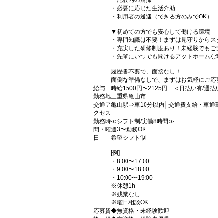
・施設内の清掃
・必要に応じた生活介助
・利用者の送迎（できる方のみでOK）
▼初めての方でも安心して働ける環境
・専門知識は不要！まずは見守りからス
・充実した研修制度あり！未経験でもご
・先輩にいつでも聞けるアットホームな
履歴書不要で、面接なし！
面倒な準備なしで、まずはお気軽にご応
給与
時給1500円〜2125円 ＜日払い有/週
勤務地
三重県亀山市
交通ア
亀山駅⇒車10分以内│交通費支給・車通
クセス
勤務時
≪シフト制/実働8時間≫
間・曜
週3〜勤務OK
日
希望シフト制
[例]
・8:00〜17:00
・9:00〜18:00
・10:00〜19:00
※休憩1h
※残業なし
※曜日相談OK
応募資
◆無資格・未経験歓迎