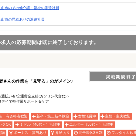
亀山市のその他介護・福祉の派遣社員
亀山市の昇給ありの派遣社員
の求人の応募期間は既に終了しております。
用者さんの作業を「見守る」のがメイン♪
有/週払い有/交通費全支給(ガソリン代含む)＞
者デイで軽作業サポート＆ケア
者・有資格者歓迎
新卒・第二新卒歓迎
女性活躍中
主婦・主夫歓迎
ンクOK
ミドル（40代～）活躍中
エルダー（50代～）活躍中
高額
ボーナス・賞与あり
昇給あり
完全週休2日制
フルタイム歓