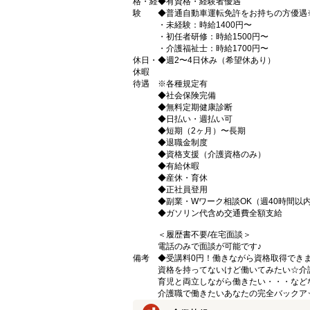
格・経
◆有資格・経験者優遇
験
◆普通自動車運転免許をお持ちの方優遇
・未経験：時給1400円〜
・初任者研修：時給1500円〜
・介護福祉士：時給1700円〜
休日・
◆週2〜4日休み（希望休あり）
休暇
待遇
※各種規定有
◆社会保険完備
◆無料定期健康診断
◆日払い・週払い可
◆短期（2ヶ月）〜長期
◆退職金制度
◆資格支援（介護資格のみ）
◆有給休暇
◆産休・育休
◆正社員登用
◆副業・Wワーク相談OK（週40時間以
◆ガソリン代含め交通費全額支給
＜履歴書不要/在宅面談＞
電話のみで面談が可能です♪
備考
◆受講料0円！働きながら資格取得でき
資格を持ってないけど働いてみたい☆介
育児と両立しながら働きたい・・・など
介護職で働きたいあなたの完全バックア