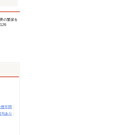
界の繁栄を
126
学歴不問
賞与あり