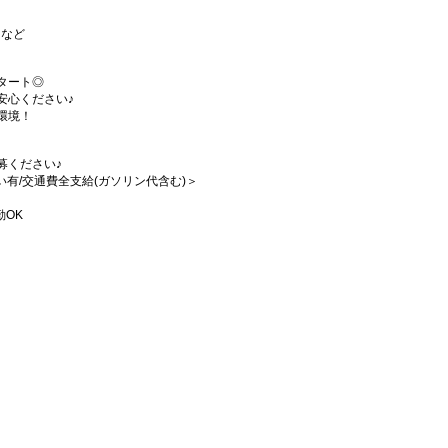
 など
タート◎
安心ください♪
環境！
募ください♪
払い有/交通費全支給(ガソリン代含む)＞
勤OK