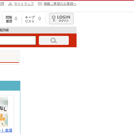
質問
サイトマップ
掲載ご希望のお客様へ
閲覧
キープ
0
0
履歴
リスト
ログイン
情報詳細
 ］生活