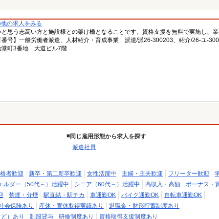
の他の求人をみる
いと思う志高い方と施設様との架け橋となることです。資格支援を無料で実施し、業
一般労働者派遣、人材紹介・育成事業 派遣/派26-300203、紹介/26-ユ-300
堂町3番地 大道ビル7階
同じ雇用形態から求人を探す
派遣社員
格者歓迎
新卒・第二新卒歓迎
女性活躍中
主婦・主夫歓迎
フリーター歓迎
エルダー（50代～）活躍中
シニア（60代～）活躍中
高収入・高額
ボーナス・
迎
禁煙・分煙
駅直結・駅チカ
車通勤OK
バイク通勤OK
自転車通勤OK
社会保険あり
産休・育休取得実績あり
退職金・財形貯蓄制度あり
など）あり
制服貸与
研修制度あり
資格取得支援制度あり