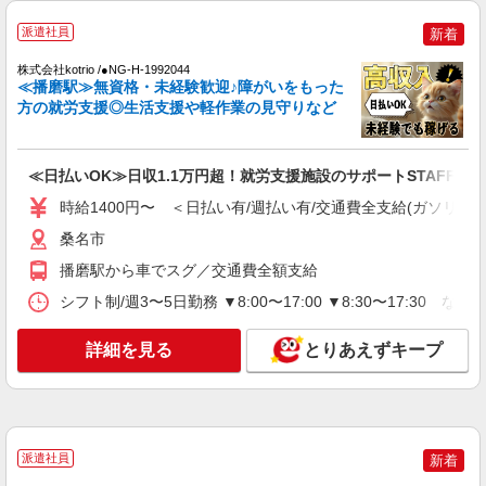
派遣社員
新着
株式会社kotrio /●NG-H-1992044
≪播磨駅≫無資格・未経験歓迎♪障がいをもった
方の就労支援◎生活支援や軽作業の見守りなど
≪日払いOK≫日収1.1万円超！就労支援施設のサポートSTAFF募集
時給1400円〜 ＜日払い有/週払い有/交通費全支給(ガソリン代
桑名市
播磨駅から車でスグ／交通費全額支給
シフト制/週3〜5日勤務 ▼8:00〜17:00 ▼8:30〜17:30 な
詳細を見る
とりあえずキープ
派遣社員
新着