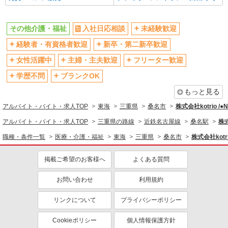
その他介護・福祉
入社日応相談
未経験歓迎
経験者・有資格者歓迎
新卒・第二新卒歓迎
女性活躍中
主婦・主夫歓迎
フリーター歓迎
学歴不問
ブランクOK
もっと見る
アルバイト・バイト・求人TOP
東海
三重県
桑名市
株式会社kotrio /
アルバイト・バイト・求人TOP
三重県の路線
近鉄名古屋線
桑名駅
株式
職種・条件一覧
医療・介護・福祉
東海
三重県
桑名市
株式会社kotr
掲載ご希望のお客様へ
よくある質問
お問い合わせ
利用規約
リンクについて
プライバシーポリシー
Cookieポリシー
個人情報保護方針