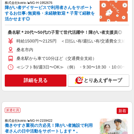
株式会社kotrio /●NG-H-1952676
障がい者デイサービスで利用者さんをサポート
するお仕事♪無資格・未経験歓迎＊子育て経験を
活かせます◎
桑名駅＊20代〜50代の子育て世代活躍中！障がい者支援員◎
時給1500円〜2125円 ＜日払い有/週払い有/交通費全支給(ガ
桑名市内
桑名駅から車で10分ほど（交通費全支給）
≪シフト制/週3日〜OK≫ （例） ・9:30〜18:30 ・10:00〜19
詳細を見る
とりあえずキープ
派遣社員
新着
株式会社kotrio /●NG-H-2159422
働きやすさ重視の方必見！障がい者施設で利用
者さんの日中活動をサポートします＊。