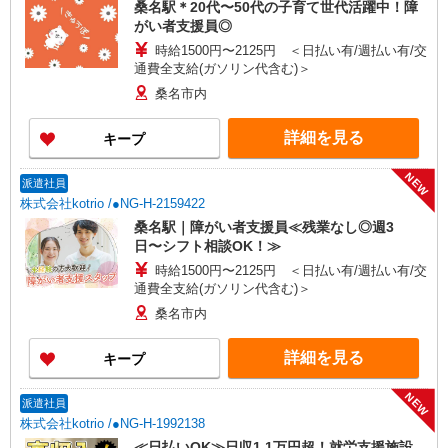
桑名駅＊20代〜50代の子育て世代活躍中！障
がい者支援員◎
時給1500円〜2125円 ＜日払い有/週払い有/交
通費全支給(ガソリン代含む)＞
桑名市内
詳細を見る
キープ
NEW
派遣社員
株式会社kotrio /●NG-H-2159422
桑名駅｜障がい者支援員≪残業なし◎週3
日〜シフト相談OK！≫
時給1500円〜2125円 ＜日払い有/週払い有/交
通費全支給(ガソリン代含む)＞
桑名市内
詳細を見る
キープ
NEW
派遣社員
株式会社kotrio /●NG-H-1992138
≪日払いOK≫日収1.1万円超！就労支援施設