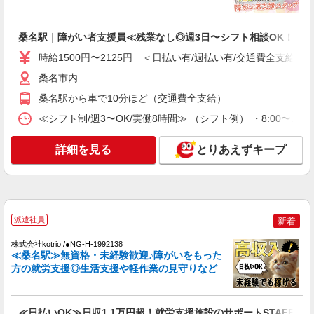
桑名駅｜障がい者支援員≪残業なし◎週3日〜シフト相談OK！≫
時給1500円〜2125円 ＜日払い有/週払い有/交通費全支給(ガ
桑名市内
桑名駅から車で10分ほど（交通費全支給）
≪シフト制/週3〜OK/実働8時間≫ （シフト例） ・8:00〜17:00
詳細を見る
とりあえずキープ
派遣社員
新着
株式会社kotrio /●NG-H-1992138
≪桑名駅≫無資格・未経験歓迎♪障がいをもった
方の就労支援◎生活支援や軽作業の見守りなど
≪日払いOK≫日収1.1万円超！就労支援施設のサポートSTAFF募集