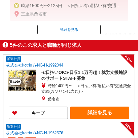
時給1500円〜2125円 ＜日払い有/週払い有/交通費
全支給(ガソリン代含む)＞
三重県桑名市
詳細を見る
ID：AE0610076882
5
件のこの求人と職種が同じ求人
掲載期間終了
NEW
派遣社員
株式会社kotrio /●NG-H-1992044
≪日払いOK≫日収1.1万円超！就労支援施設
のサポートSTAFF募集
時給1400円〜 ＜日払い有/週払い有/交通費全
支給(ガソリン代含む)＞
桑名市
詳細を見る
キープ
NEW
派遣社員
株式会社kotrio /●NG-H-1952676