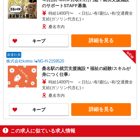
のサポートSTAFF募集
時給1400円〜 ＜日払い有/週払い有/交通費全
支給(ガソリン代含む)＞
桑名市内
詳細を見る
キープ
NEW
派遣社員
株式会社kotrio /●NG-H-2159520
桑名駅の就労支援施設＊福祉の経験/スキルが
身につく仕事♪
時給1400円〜 ＜日払い有/週払い有/交通費全
支給(ガソリン代含む)＞
桑名市内
詳細を見る
キープ
この求人に似ている求人情報