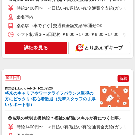
時給1400円〜 ＜日払い有/週払い有/交通費全支給(ガソリン代
桑名市内
桑名駅⇒車ですぐ│交通費全額支給/車通勤OK
シフト制/週3〜5日勤務 ▼8:00〜17:00 ▼8:30〜17:30 な
詳細を見る
とりあえずキープ
派遣社員
新着
株式会社kotrio /●NG-H-2159520
将来のキャリアやワークライフバランス重視の
方にピッタリ♪初心者歓迎（先輩スタッフの手厚
いサポート有）
桑名駅の就労支援施設＊福祉の経験/スキルが身につく仕事♪
時給1400円〜 ＜日払い有/週払い有/交通費全支給(ガソリン代