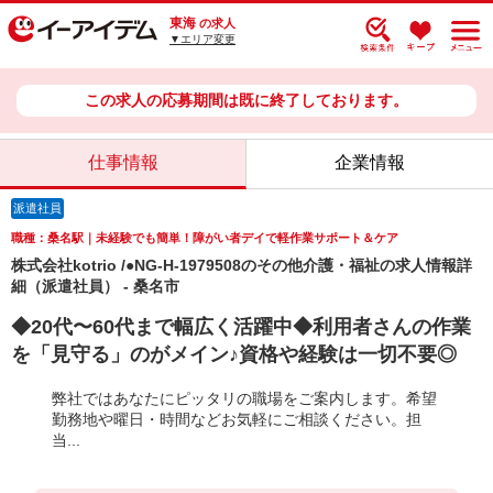
東海
の求人
▼エリア変更
この求人の応募期間は既に終了しております。
仕事情報
企業情報
派遣社員
職種：桑名駅｜未経験でも簡単！障がい者デイで軽作業サポート＆ケア
株式会社kotrio /●NG-H-1979508のその他介護・福祉の求人情報詳
細（派遣社員） - 桑名市
◆20代〜60代まで幅広く活躍中◆利用者さんの作業
を「見守る」のがメイン♪資格や経験は一切不要◎
弊社ではあなたにピッタリの職場をご案内します。希望
勤務地や曜日・時間などお気軽にご相談ください。担
当...