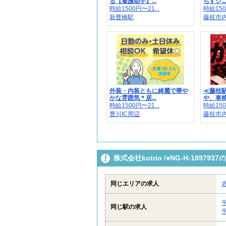
る【看護助手】...
らすシニ
時給1500円〜21...
時給150
新豊橋駅
藤枝市
外装・内装ともに綺麗で華や
≪藤枝
かな雰囲気＊居...
や、車椅
時給1500円〜21...
時給150
豊川IC周辺
藤枝市
株式会社kotrio /●NG-H-189
同じエリアの求人
同じ駅の求人