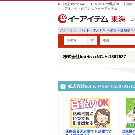
株式会社kotrio /●NG-H-1897937の看護師
ト・アルバイトのことならイーアイデム
エ
東海
アルバイト・バイト・求人TOP
>
東海
>
愛知県
>
勤務地
職種
株式会社kotrio /●NG-H-1897937
株式会社kotrio /●NG-H-189
医療業界未経験でも活躍でき
自立度