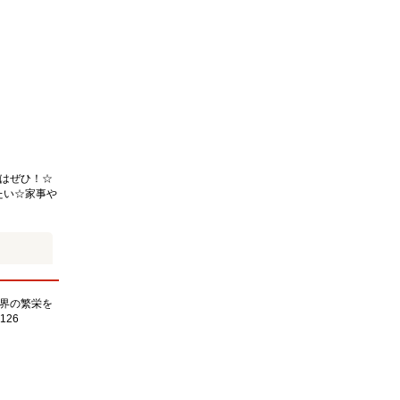
はぜひ！☆
たい☆家事や
界の繁栄を
126