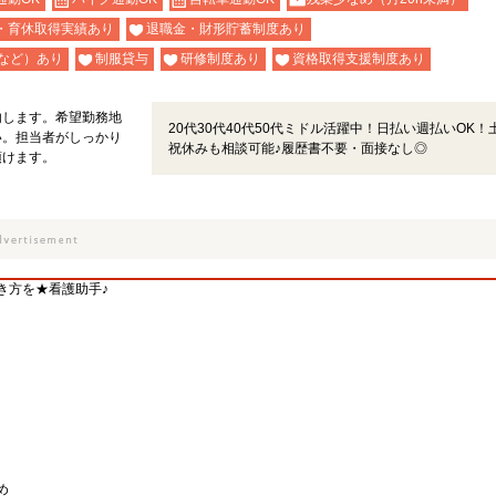
・育休取得実績あり
退職金・財形貯蓄制度あり
など）あり
制服貸与
研修制度あり
資格取得支援制度あり
内します。希望勤務地
20代30代40代50代ミドル活躍中！日払い週払いOK！
い。担当者がしっかり
祝休みも相談可能♪履歴書不要・面接なし◎
頂けます。
き方を★看護助手♪
め