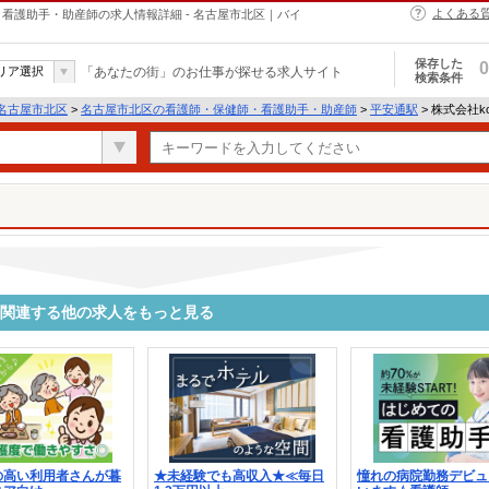
よくある
・保健師・看護助手・助産師の求人情報詳細 - 名古屋市北区｜バイ
保存した
0
リア選択
「あなたの街」のお仕事が探せる求人サイト
検索条件
名古屋市北区
>
名古屋市北区の看護師・保健師・看護助手・助産師
>
平安通駅
> 株式会社ko
7937に関連する他の求人をもっと見る
の高い利用者さんが暮
★未経験でも高収入★≪毎日
憧れの病院勤務デビュ