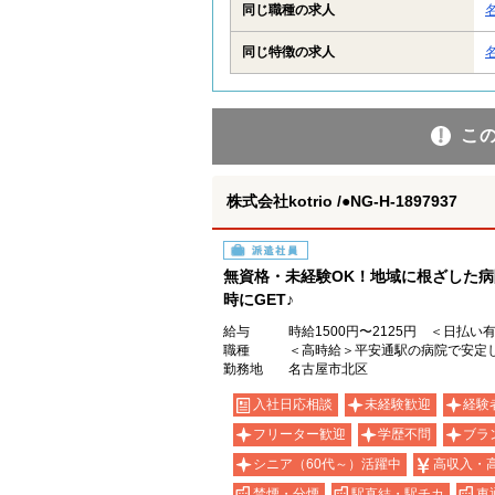
同じ職種の求人
同じ特徴の求人
こ
株式会社kotrio /●NG-H-1897937
派遣社員
無資格・未経験OK！地域に根ざした
時にGET♪
給与
時給1500円〜2125円 ＜日払い
職種
＜高時給＞平安通駅の病院で安定
勤務地
名古屋市北区
入社日応相談
未経験歓迎
経験
フリーター歓迎
学歴不問
ブラ
シニア（60代～）活躍中
高収入・
禁煙・分煙
駅直結・駅チカ
車