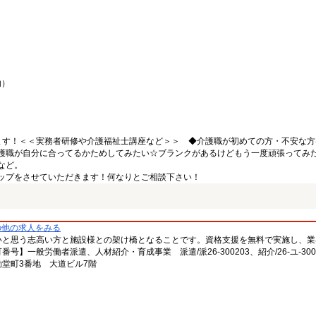
内）
ます！＜＜実務者研修や介護福祉士講座など＞＞ ◆介護職が初めての方・不安な方
護職が自分に合ってるかためしてみたい☆ブランクがあるけどもう一度頑張ってみ
など。
ップをさせていただきます！何なりとご相談下さい！
の他の求人をみる
いと思う志高い方と施設様との架け橋となることです。資格支援を無料で実施し、業
一般労働者派遣、人材紹介・育成事業 派遣/派26-300203、紹介/26-ユ-300
堂町3番地 大道ビル7階