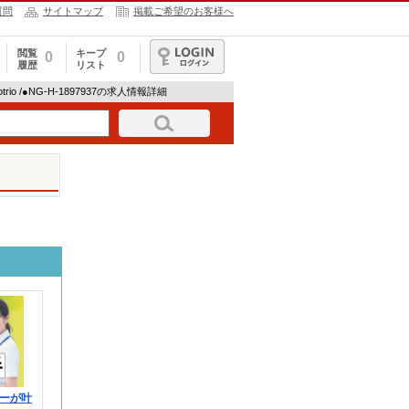
質問
サイトマップ
掲載ご希望のお客様へ
閲覧
キープ
0
0
履歴
リスト
ログイン
trio /●NG-H-1897937の求人情報詳細
ーが叶