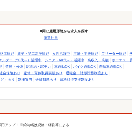
同じ雇用形態から求人を探す
派遣社員
格者歓迎
新卒・第二新卒歓迎
女性活躍中
主婦・主夫歓迎
フリーター歓迎
エルダー（50代～）活躍中
シニア（60代～）活躍中
高収入・高額
ボーナス・
迎
禁煙・分煙
駅直結・駅チカ
車通勤OK
バイク通勤OK
自転車通勤OK
社会保険あり
産休・育休取得実績あり
退職金・財形貯蓄制度あり
など）あり
制服貸与
研修制度あり
資格取得支援制度あり
給100円アップ！ ※給与幅は資格・経験等による