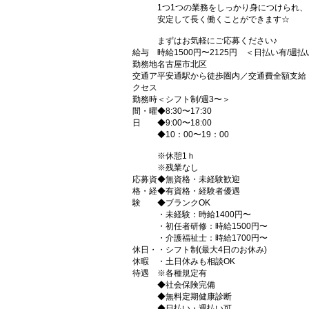
1つ1つの業務をしっかり身につけられ、
安定して長く働くことができます☆
まずはお気軽にご応募ください♪
給与
時給1500円〜2125円 ＜日払い有/週
勤務地
名古屋市北区
交通ア
平安通駅から徒歩圏内／交通費全額支給
クセス
勤務時
＜シフト制/週3〜＞
間・曜
◆8:30〜17:30
日
◆9:00〜18:00
◆10：00〜19：00
※休憩1ｈ
※残業なし
応募資
◆無資格・未経験歓迎
格・経
◆有資格・経験者優遇
験
◆ブランクOK
・未経験：時給1400円〜
・初任者研修：時給1500円〜
・介護福祉士：時給1700円〜
休日・
・シフト制(最大4日のお休み)
休暇
・土日休みも相談OK
待遇
※各種規定有
◆社会保険完備
◆無料定期健康診断
◆日払い・週払い可