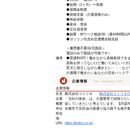
◆短期（2ヶ月）〜長期
◆退職金制度
◆資格支援（介護資格のみ）
◆有給休暇
◆産休・育休
◆正社員登用
◆副業・Wワーク相談OK（週40時間以
◆ガソリン代含め交通費全額支給
＜履歴書不要/在宅面談＞
電話のみで面談が可能です♪
備考
◆受講料0円！働きながら資格取得でき
資格を持ってないけど働いてみたい☆介
育児と両立しながら働きたい・・・など
介護職で働きたいあなたの完全バックア
企業情報
社名
株式会社コトリオ
株式会社コトリオ
企業
「当社の使命」は、介護業界で頑張りた
概要
促していきたいと考えています。【許認可番号】
本社
京都市下京区油小路通り塩小路下る南不動
所在
地
URL
https://kotrio.co.jp/