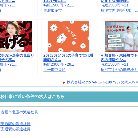
ア向け...
1.2万円以上...
います☆看護師...
0円〜21...
時給1500円〜21...
時給1500円〜21...
内
美濃加茂市
焼津市内 最寄り駅：...
駅チカ≫居室の見回り
20代30代40代の子育て世代看
≪無資格・未経験でも
子の移...
護師さん...
内の清掃やシ...
0円〜21...
時給2300円〜28...
時給1500円〜21...
内
浜松市中央区
稲沢市｜他の勤務地も..
株式会社kotrio /●NG-H-1897937の求
7937のお仕事に近い条件の求人はこちら
名古屋市北区の派遣社員
平安通駅の派遣社員
平安通駅の派遣社員