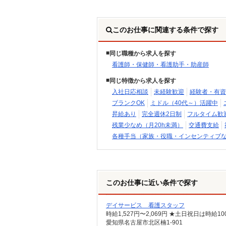
このお仕事に関連する条件で探す
同じ職種から求人を探す
看護師・保健師・看護助手・助産師
同じ特徴から求人を探す
入社日応相談
未経験歓迎
経験者・有資
ブランクOK
ミドル（40代～）活躍中
昇給あり
完全週休2日制
フルタイム歓
残業少なめ（月20h未満）
交通費支給
各種手当（家族・役職・インセンティブ
このお仕事に近い条件で探す
デイサービス 看護スタッフ
時給1,527円〜2,069円 ★土日祝日は時
愛知県名古屋市北区楠1-901