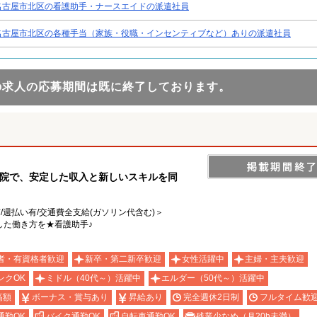
名古屋市北区の看護助手・ナースエイドの派遣社員
名古屋市北区の各種手当（家族・役職・インセンティブなど）ありの派遣社員
の求人の応募期間は既に終了しております。
病院で、安定した収入と新しいスキルを同
有/週払い有/交通費全支給(ガソリン代含む)＞
した働き方を★看護助手♪
者・有資格者歓迎
新卒・第二新卒歓迎
女性活躍中
主婦・主夫歓迎
ンクOK
ミドル（40代～）活躍中
エルダー（50代～）活躍中
高額
ボーナス・賞与あり
昇給あり
完全週休2日制
フルタイム歓
通勤OK
バイク通勤OK
自転車通勤OK
残業少なめ（月20h未満）