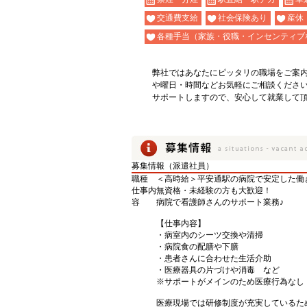
交通費支給
社会保険あり
産休
各種手当（家族・役職・インセンティブ
弊社ではあなたにピッタリの職場をご案
や曜日・時間などお気軽にご相談くださ
サポートしますので、安心して就業して
募集情報（派遣社員）
職種
＜高時給＞平安通駅の病院で安定した働
仕事内
無資格・未経験の方も大歓迎！
容
病院で看護師さんのサポート業務♪
【仕事内容】
・病室内のシーツ交換や清掃
・病院食の配膳や下膳
・患者さんに合わせた生活介助
・医療器具の片づけや消毒 など
※サポートがメインのため医療行為なし
医療現場では研修制度が充実しているた