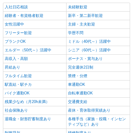
入社日応相談
未経験歓迎
経験者・有資格者歓迎
新卒・第二新卒歓迎
女性活躍中
主婦・主夫歓迎
フリーター歓迎
学歴不問
ブランクOK
ミドル（40代～）活躍中
エルダー（50代～）活躍中
シニア（60代～）活躍中
高収入・高額
ボーナス・賞与あり
昇給あり
完全週休2日制
フルタイム歓迎
禁煙・分煙
駅直結・駅チカ
車通勤OK
バイク通勤OK
自転車通勤OK
残業少なめ（月20h未満）
交通費支給
社会保険あり
産休・育休取得実績あり
退職金・財形貯蓄制度あり
各種手当（家族・役職・インセン
ティブなど）あり
制服貸与
研修制度あり