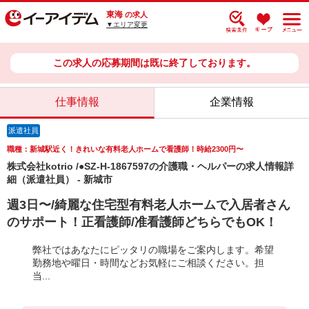
東海
の求人
▼エリア変更
この求人の応募期間は既に終了しております。
仕事情報
企業情報
派遣社員
職種：新城駅近く！きれいな有料老人ホームで看護師！時給2300円〜
株式会社kotrio /●SZ-H-1867597の介護職・ヘルパーの求人情報詳
細（派遣社員） - 新城市
週3日〜/綺麗な住宅型有料老人ホームで入居者さん
のサポート！正看護師/准看護師どちらでもOK！
弊社ではあなたにピッタリの職場をご案内します。希望
勤務地や曜日・時間などお気軽にご相談ください。担
当...