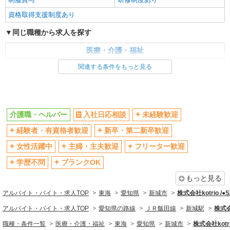
資格取得支援制度あり
同じ職種から求人を探す
医療・介護・福祉
介護職・ヘルパー
関連する条件をもっと見る
同じ特徴から求人を探す
未経験歓迎
ミドル（40代～）活躍中
介護職・ヘルパー
入社日応相談
未経験歓迎
ボーナス・賞与あり
車通勤OK
経験者・有資格者歓迎
新卒・第二新卒歓迎
交通費支給
社会保険あり
産休・育休取得実績あり
女性活躍中
主婦・主夫歓迎
フリーター歓迎
学歴不問
ブランクOK
もっと見る
アルバイト・バイト・求人TOP
東海
愛知県
新城市
株式会社kotrio /
アルバイト・バイト・求人TOP
愛知県の路線
ＪＲ飯田線
新城駅
株式会
職種・条件一覧
医療・介護・福祉
東海
愛知県
新城市
株式会社kotr