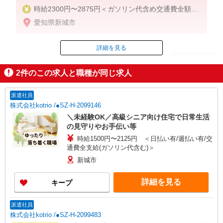
時給2300円〜2875円＜ガソリン代含め交通費全額支
給/日払い・週払いOK＞
愛知県新城市
詳細を見る
ID：AE0610054355
2
件のこの求人と職種が同じ求人
掲載期間終了
派遣社員
株式会社kotrio /●SZ-H-2099146
＼未経験OK／高級シニア向け住宅で日常生活
の見守りやお手伝い等
時給1500円〜2125円 ＜日払い有/週払い有/交
通費全支給(ガソリン代含む)＞
新城市
詳細を見る
キープ
派遣社員
株式会社kotrio /●SZ-H-2099483