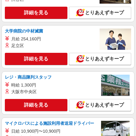
静岡県袋井市 【最寄駅】JR東海道本線「愛野
駅」 ★勤務地は3000ヶ所以上★ 自宅から通いや
詳細を見る
とりあえずキープ
すいエリアなど、お好きな勤務地をお選び下さ
い！！
詳細を見る
キープ
大学病院の中材滅菌
派遣社員
月給 254,160円
株式会社kotrio /●SZ-H-2013343
足立区
袋井駅＊少人数グルホで利用者さんと家事や掃
除など♪日払いOK
詳細を見る
とりあえずキープ
時給1500円〜2125円 ＜日払い有/週払い有/交
通費全支給(ガソリン代含む)＞
袋井市
レジ・商品陳列スタッフ
時給 1,300円
詳細を見る
キープ
大阪市中央区
派遣社員
詳細を見る
とりあえずキープ
株式会社kotrio /●SZ-H-2006401
<袋井駅>高時給&シフト柔軟でいいとこ取り♪
サ高住の補助STAFF
マイクロバスによる施設利用者送迎ドライバー
時給1500円〜2125円 ＜日払い有/週払い有/交
日給 10,900円〜10,900円
通費全支給(ガソリン代含む)＞