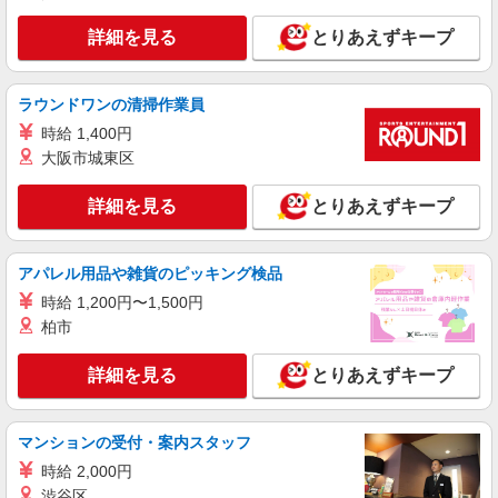
静岡県袋井市 【最寄駅】JR東海道本線「愛
野」駅
詳細を見る
とりあえずキープ
詳細を見る
キープ
ラウンドワンの清掃作業員
派遣社員
時給 1,400円
株式会社kotrio /●SZ-H-2015205
大阪市城東区
袋井駅★未経験OKの人間関係に悩まない職場
へ★サ高住スタッフ
詳細を見る
とりあえずキープ
時給1500円〜2125円 ＜日払い有/週払い有/交
通費全支給(ガソリン代含む)＞
袋井市
アパレル用品や雑貨のピッキング検品
時給 1,200円〜1,500円
詳細を見る
キープ
柏市
アルバイト
パート
派遣社員
紹介予定派遣
詳細を見る
とりあえずキープ
日研トータルソーシング株式会社 メディカルケア事業部/静岡オフィ
ス
未経験・無資格OKの介護スタッフ
マンションの受付・案内スタッフ
時給1,400円〜1,600円 ★週払いOK（規定あ
時給 2,000円
り） ※給与幅は経験・能力による
渋谷区