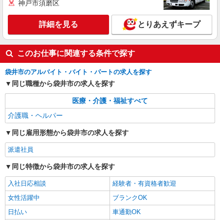
神戸市須磨区
袋井市
詳細を見る
とりあえずキープ
詳細を見る
キープ
このお仕事に関連する条件で探す
派遣社員
株式会社kotrio /●SZ-H-2099485
袋井市のアルバイト・バイト・パートの求人を探す
≪袋井駅≫高級シニアマンションで見回り/生
同じ職種から袋井市の求人を探す
活相談など
時給1500円〜2125円 ＜日払い有/週払い有/交
医療・介護・福祉すべて
通費全支給(ガソリン代含む)＞
介護職・ヘルパー
袋井市
同じ雇用形態から袋井市の求人を探す
詳細を見る
キープ
派遣社員
派遣社員
同じ特徴から袋井市の求人を探す
株式会社アイエーイー
入社日応相談
経験者・有資格者歓迎
介護
女性活躍中
時給1,400円〜1,600円（経験・能力による）
ブランクOK
交通費規定支給（上限あり） 1日の交通費上限＝
日払い
車通勤OK
79円×所定労働時間 月末締/翌15日払
静岡県袋井市可睡の杜