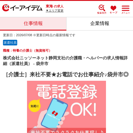
東海
の求人
▼エリア変更
仕事情報
企業情報
更新日：2026/07/08 ※更新日時点の最新情報です
派遣社員
職種：特養の介護士（無資格可）
株式会社ニッソーネット静岡支社の介護職・ヘルパーの求人情報詳
細（派遣社員） - 袋井市
［介護士］来社不要★お電話でお仕事紹介♪袋井市◎