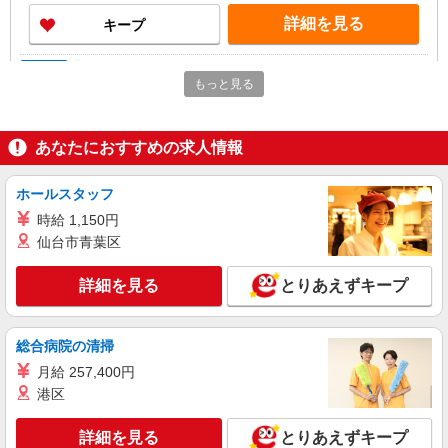
詳細を見る
キープ
派遣社員
もっと見る
株式会社kotrio /●SZ-H-2013609
袋井駅チカ★グループホームで夜勤専従★日払
いOK★履歴書不要
あなたにおすすめの求人情報
時給1500円〜2125円 ＜日払い有/週払い有/交
通費全支給(ガソリン代含む)＞
ホールスタッフ
袋井市
時給 1,150円
仙台市青葉区
詳細を見る
キープ
詳細を見る
とりあえずキープ
アルバイト
パート
派遣社員
紹介予定派遣
日研トータルソーシング株式会社 メディカルケア事業部/静岡オフィ
ス
総合病院の清掃
未経験・無資格OKの介護スタッフ
月給 257,400円
時給1,400円〜1,600円 ★週払いOK（規定あ
港区
り） ※給与幅は経験・能力による
静岡県袋井市 【最寄駅】JR東海道本線「愛野
詳細を見る
駅」 ★勤務地は3000ヶ所以上★ 自宅から通いや
とりあえずキープ