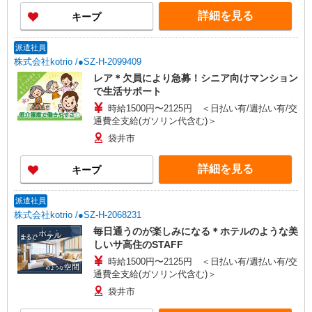
時にご相談ください。 ◆交通費：別途全額支給 ※
詳細を見る
キープ
当社規定あり
派遣社員
株式会社kotrio /●SZ-H-2099409
レア＊欠員により急募！シニア向けマンション
で生活サポート
時給1500円〜2125円 ＜日払い有/週払い有/交
通費全支給(ガソリン代含む)＞
袋井市
詳細を見る
キープ
派遣社員
株式会社kotrio /●SZ-H-2068231
毎日通うのが楽しみになる＊ホテルのような美
しいサ高住のSTAFF
時給1500円〜2125円 ＜日払い有/週払い有/交
通費全支給(ガソリン代含む)＞
袋井市