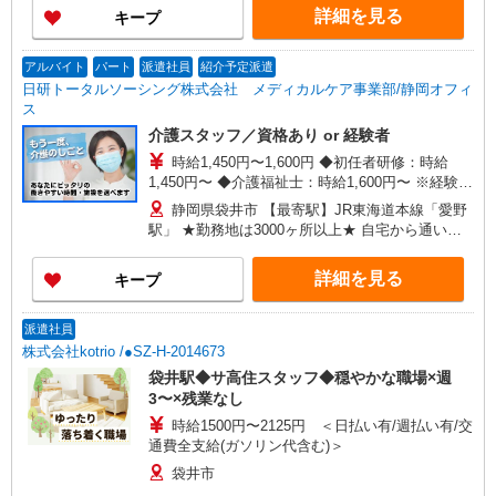
詳細を見る
キープ
アルバイト
パート
派遣社員
紹介予定派遣
日研トータルソーシング株式会社 メディカルケア事業部/静岡オフィ
ス
介護スタッフ／資格あり or 経験者
時給1,450円〜1,600円 ◆初任者研修：時給
1,450円〜 ◆介護福祉士：時給1,600円〜 ※経験者
は3ヶ月以上 ※給与幅は経験・能力による ★週払
静岡県袋井市 【最寄駅】JR東海道本線「愛野
いOK（規定あり）
駅」 ★勤務地は3000ヶ所以上★ 自宅から通いや
すいエリアなど、お好きな勤務地をお選び下さ
い！！
詳細を見る
キープ
派遣社員
株式会社kotrio /●SZ-H-2014673
袋井駅◆サ高住スタッフ◆穏やかな職場×週
3〜×残業なし
時給1500円〜2125円 ＜日払い有/週払い有/交
通費全支給(ガソリン代含む)＞
袋井市