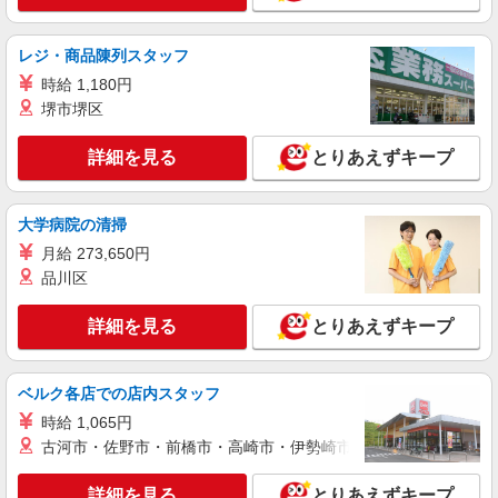
すいエリアなど、お好きな勤務地をお選び下さ
い！！
詳細を見る
キープ
レジ・商品陳列スタッフ
時給 1,180円
派遣社員
堺市堺区
株式会社kotrio /●SZ-H-2067724
向かう先は笑顔の待つ場所！デイサービスのサ
詳細を見る
ポート＆送迎STAFF
とりあえずキープ
時給1500円〜2125円 ＜日払い有/週払い有/交
通費全支給(ガソリン代含む)＞
大学病院の清掃
袋井市
月給 273,650円
品川区
詳細を見る
キープ
詳細を見る
とりあえずキープ
アルバイト
パート
派遣社員
日研トータルソーシング株式会社 メディカルケア事業部/静岡オフィ
ス【看護助手】
ベルク各店での店内スタッフ
看護助手（ナースエイド）
時給 1,065円
時給1,290円 ★週払いOK（規定あり） ※給与
古河市・佐野市・前橋市・高崎市・伊勢崎市・太田市・館林市・
幅は経験・能力による
静岡県袋井市 【最寄駅】JR東海道本線「袋
詳細を見る
とりあえずキープ
井」駅