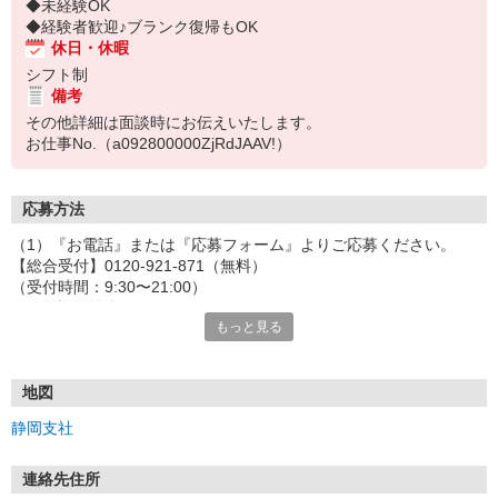
◆未経験OK
◆経験者歓迎♪ブランク復帰もOK
休日・休暇
シフト制
備考
その他詳細は面談時にお伝えいたします。
お仕事No.（a092800000ZjRdJAAV!）
応募方法
（1）『お電話』または『応募フォーム』よりご応募ください。
【総合受付】0120-921-871（無料）
（受付時間：9:30〜21:00）
〈お電話の場合〉
もっと見る
「e-aidemを見て」とお伝えいただけるとスムーズです。
〈応募フォームからご応募の場合〉
当社担当者から連絡させていただきます。
◎応募フォームからのご応募は24時間受付中です！
地図
↓
静岡支社
（2）面談・登録の実施
お電話でのカンタン登録面談や来社登録面談を実施しております。
ご都合のよいお日にちをお聞かせください。
連絡先住所