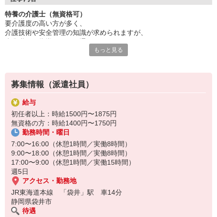
資格取得支援制度でステップアップ！
特養の介護士（無資格可）
「人の役に立ちたい」気持ちを活かせます。
要介護度の高い方が多く、
ブランクのある方も歓迎。
介護技術や安全管理の知識が求められますが、
まずは気軽にお話を聞きに来てください！
先輩職員の指導や研修を通じて、
ご応募をお待ちしております！
もっと見る
日々スキルアップが可能です◎
※食事・入浴・排せつなどの生活支援あり
無資格からでもスタート可能な案件ですので、
募集情報（派遣社員）
利用者さまとの関係性を大切にしながら、
日々の生活を支える役割をお願いします！
給与
初任者以上：時給1500円〜1875円
無資格の方：時給1400円〜1750円
勤務時間・曜日
7:00〜16:00（休憩1時間／実働8時間）
9:00〜18:00（休憩1時間／実働8時間）
17:00〜9:00（休憩1時間／実働15時間）
週5日
アクセス・勤務地
JR東海道本線 「袋井」駅 車14分
静岡県袋井市
待遇