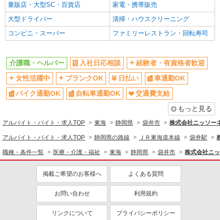
量販店・大型SC・百貨店
家電・携帯販売
大型ドライバー
清掃・ハウスクリーニング
コンビニ・スーパー
ファミリーレストラン・回転寿司
介護職・ヘルパー
入社日応相談
経験者・有資格者歓迎
女性活躍中
ブランクOK
日払い
車通勤OK
バイク通勤OK
自転車通勤OK
交通費支給
もっと見る
アルバイト・バイト・求人TOP
東海
静岡県
袋井市
株式会社ニッソー
アルバイト・バイト・求人TOP
静岡県の路線
ＪＲ東海道本線
袋井駅
職種・条件一覧
医療・介護・福祉
東海
静岡県
袋井市
株式会社ニッ
掲載ご希望のお客様へ
よくある質問
お問い合わせ
利用規約
リンクについて
プライバシーポリシー