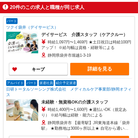
20
件のこの求人と職種が同じ求人
パート
ツクイ袋井（デイサービス）
デイサービス 介護スタッフ（ケアクルー）
時給1,097円〜1,469円 ★土日祝日は時給100円
アップ！ ※給与幅は資格・経験等による
静岡県袋井市堀越1-3-19
詳細を見る
キープ
アルバイト
パート
派遣社員
紹介予定派遣
日研トータルソーシング株式会社 メディカルケア事業部/静岡オフィ
ス
未経験・無資格OKの介護スタッフ
時給1,400円〜1,600円 ★週払いOK（規定あ
り） ※給与幅は経験・能力による
静岡県袋井市 【最寄駅】JR東海道本線「袋井
駅」 ★勤務地は3000ヶ所以上★ 自宅から通いや
すいエリアなど、お好きな勤務地をお選び下さ