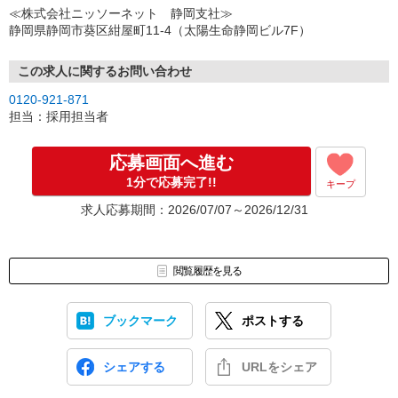
↓
≪株式会社ニッソーネット 静岡支社≫
（3）選考・お仕事のご案内
静岡県静岡市葵区紺屋町11-4（太陽生命静岡ビル7F）
↓
（4）就業開始
※紹介予定派遣・職業紹介などで、正職員登用前提でのお仕事も可
この求人に関するお問い合わせ
能です。
0120-921-871
担当：採用担当者
応募画面へ進む
1分で応募完了!!
キープ
求人応募期間：2026/07/07～2026/12/31
閲覧履歴を見る
ブックマーク
ポストする
シェアする
URLをシェア