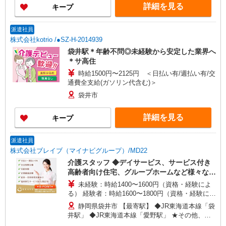
い！！
詳細を見る
キープ
派遣社員
株式会社kotrio /●SZ-H-2014939
袋井駅＊年齢不問◎未経験から安定した業界へ
＊サ高住
時給1500円〜2125円 ＜日払い有/週払い有/交
通費全支給(ガソリン代含む)＞
袋井市
詳細を見る
キープ
派遣社員
株式会社ブレイブ（マイナビグループ）/MD22
介護スタッフ ◆デイサービス、サービス付き
高齢者向け住宅、グループホームなど様々な勤
務先から選べます。
未経験：時給1400〜1600円（資格・経験によ
る） 経験者：時給1600〜1800円（資格・経験によ
る） ◎月収例 時給1800円×1日8時間×22日（週5
静岡県袋井市 【最寄駅】 ◆JR東海道本線「袋
日）＝31万6800円 ◆昇給あり ◆支払い方法 ※日
井駅」 ◆JR東海道本線「愛野駅」 ★その他、近
払い/週払い/月払い対応も可能です。詳しくは面談
隣に多数勤務地あります！