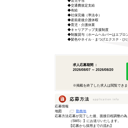
◆育児手当
◆交通費規定支給
◆有給
◆社保完備（準法令）
◆産前産後介護休暇
◆育児・介護休業
◆キャリアアップ支援制度
◆制服貸与（ホームヘルパーはエプロ
◆髪色やネイル・まつげエクステ・ひ
求人応募期間 ：
2026/08/07 ～ 2026/08/20
※掲載を終了した求人は閲覧できま
応募情報
地図
勤務地
応募方法
応募が完了した後、面接日程調整の為
（SMS）】にお送りいたします。
【応募から採用までの流れ】