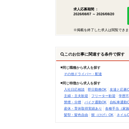
求人応募期間 ：
2026/08/07 ～ 2026/08/20
※掲載を終了した求人は閲覧できま
このお仕事に関連する条件で探す
同じ職種から求人を探す
その他ドライバー・配達
同じ特徴から求人を探す
入社日応相談
即日勤務OK
友達と応募O
主婦・主夫歓迎
フリーター歓迎
学歴不
禁煙・分煙
バイク通勤OK
自転車通勤O
産休・育休取得実績あり
各種手当（家
髪型・髪色自由
髭（ひげ）OK
ネイルO