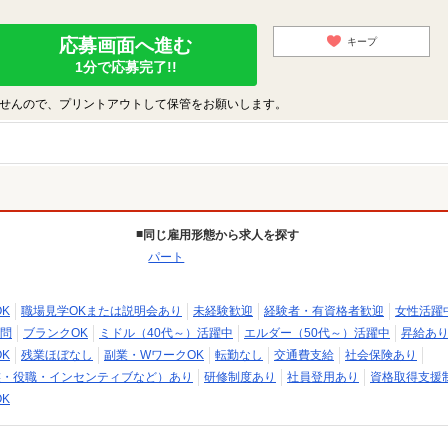
応募画面へ進む
キープ
1分で応募完了!!
せんので、プリントアウトして保管をお願いします。
同じ雇用形態から求人を探す
パート
K
職場見学OKまたは説明会あり
未経験歓迎
経験者・有資格者歓迎
女性活躍
問
ブランクOK
ミドル（40代～）活躍中
エルダー（50代～）活躍中
昇給あ
K
残業ほぼなし
副業・WワークOK
転勤なし
交通費支給
社会保険あり
族・役職・インセンティブなど）あり
研修制度あり
社員登用あり
資格取得支援
K