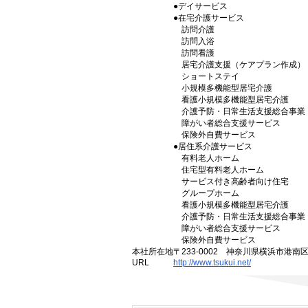
●デイサービス
●在宅介護サービス
訪問介護
訪問入浴
訪問看護
居宅介護支援（ケアプラン作成）
ショートステイ
小規模多機能型居宅介護
看護小規模多機能型居宅介護
介護予防・日常生活支援総合事業
障がい者総合支援サービス
保険外自費サービス
●居住系介護サービス
有料老人ホーム
住宅型有料老人ホーム
サービス付き高齢者向け住宅
グループホーム
看護小規模多機能型居宅介護
介護予防・日常生活支援総合事業
障がい者総合支援サービス
保険外自費サービス
本社所在地
〒233-0002 神奈川県横浜市港南
URL
http://www.tsukui.net/