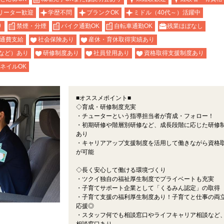
リーター歓迎
学歴不問
ブランクOK
ミドル（40代～）活躍中
り
禁煙・分煙
バイク通勤OK
自転車通勤OK
残業ほぼなし
通費支給
社会保険あり
産休・育休取得実績あり
など）あり
研修制度あり
社員登用あり
資格取得支援制度あり
ネイルOK
■オススメポイント■
◇育成・研修制度充実
・チューターという指導担当者が育成・フォロー！
・初期研修や階層別研修など、成長段階に応じた研修
あり
・キャリアアップ支援制度を活用して働きながら資格
が可能
◇長く安心して働ける環境づくり
・ツクイ独自の福祉厚生制度でプライベートも充実
・子育てサポート企業として「くるみん認定」の取得
・子育て支援の福利厚生制度あり！子育てと仕事の両
応援◎
・スタッフ何でも相談窓口やライフキャリア相談など