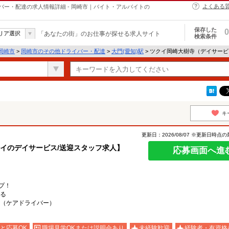
よくある
ー・配達の求人情報詳細 - 岡崎市｜バイト・アルバイトの
保存した
0
リア選択
「あなたの街」のお仕事が探せる求人サイト
検索条件
岡崎市
>
岡崎市のその他ドライバー・配達
>
大門(愛知)駅
> ツクイ岡崎大樹寺（デイサー
キ
更新日：2026/08/07 ※更新日時点
クイのデイサービス/送迎スタッフ求人】
応募画面へ進
プ！
る
（ケアドライバー）
と応募OK
職場見学OKまたは説明会あり
未経験歓迎
経験者・有資格