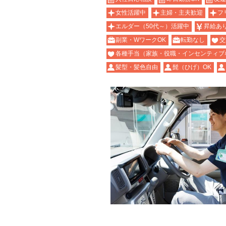
女性活躍中
主婦・主夫歓迎
フ
エルダー（50代～）活躍中
昇給あ
副業・WワークOK
転勤なし
交
各種手当（家族・役職・インセンティブ
髪型・髪色自由
髭（ひげ）OK