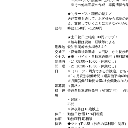
※乗降時の介護補助（歩行介助・車
※その他送迎表の作成、車両清掃作
★＼サービス・職種の魅力／
送迎業務を通して、お客様から感謝の
え、支援していくことに大きなやりが
給与
時給1,140円〜1,289円
★土日祝日は時給100円アップ！
※給与幅は資格・経験等による
勤務地
愛知県岡崎市大樹寺3-4-9
交通ア
・愛知環状鉄道線「大門駅」から徒歩約
クセス
★車・バイク・自転車通勤可（無料駐
勤務時
（1）08:00〜10:00（休憩なし）
間・曜
（2）16:30〜18:30（休憩なし）
日
※（1）（2）両方できる方歓迎。どち
※1ヶ月変形労働時間（週実働平均40
※月間労働87時間未満/社会保険非加入
応募資
＜資格＞
格・経
普通自動車運転免許（AT限定可） 必
験
＜経験＞
不問
※深夜帯は18歳以上
休日・
勤務日数:週1〜4日程度
休暇
勤務曜日:応相談
待遇
◆ツクイPLUS（独自の福利厚生制度）