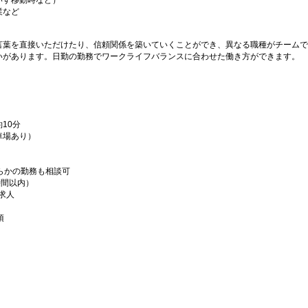
いす移動時など）
業など
言葉を直接いただけたり、信頼関係を築いていくことができ、異なる職種がチームで
いがあります。日勤の勤務でワークライフバランスに合わせた働き方ができます。
10分
車場あり）
らかの勤務も相談可
時間以内）
求人
須