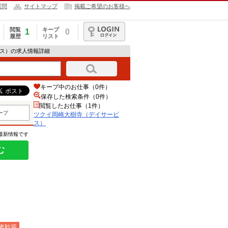
質問
サイトマップ
掲載ご希望のお客様へ
閲覧
キープ
1
0
履歴
リスト
ログイン
ビス）の求人情報詳細
キープ中のお仕事（0件）
保存した検索条件（
0
件）
閲覧したお仕事（1件）
ープ
ツクイ岡崎大樹寺（デイサービ
ス）
の最新情報です
む
者歓迎