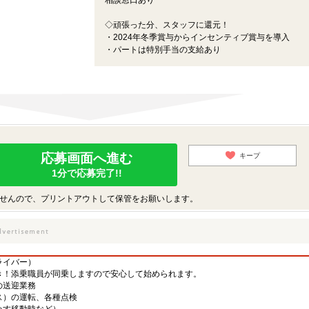
相談窓口あり
◇頑張った分、スタッフに還元！
・2024年冬季賞与からインセンティブ賞与を導入
・パートは特別手当の支給あり
応募画面へ進む
キープ
1分で応募完了!!
せんので、プリントアウトして保管をお願いします。
ライバー）
き！添乗職員が同乗しますので安心して始められます。
の送迎業務
）の運転、各種点検