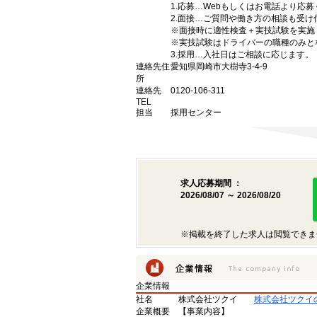
1.応募…Webもしくはお電話より応
2.面接…ご質問や働き方の相談も受け
※面接時に適性検査＋実技試験を実施
※実技試験はドライバーの職種のみと
3.採用…入社日はご相談に応じます。
連絡先住
愛知県岡崎市大樹寺3-4-9
所
連絡先
0120-106-311
TEL
担当
採用センター
求人応募期間 ：
2026/08/07 ～ 2026/08/20
※掲載を終了した求人は閲覧できま
企業情報
社名
株式会社ツクイ
株式会社ツクイ
企業概要
【事業内容】