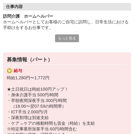
◇長く安心して働ける環境づくり
・ツクイ独自の福祉厚生制度でプライベートも充実
仕事内容
・子育てサポート企業として「くるみん認定」の取得
訪問介護 ホームヘルパー
・子育て支援の福利厚生制度あり！子育てと仕事の両立を応援◎
ホームヘルパーとしてお客様のご自宅に訪問し、日常生活における
・スタッフ何でも相談窓口やライフキャリア相談など、各相談窓
手助けをするお仕事です。
口あり
※食事や入浴、排せつなどの身体介護
もっと見る
※掃除や買い物などの生活援助
◇頑張った分、スタッフに還元！
※アプリを使用した記録など
・2024年冬季賞与からインセンティブ賞与を導入
・パートは特別手当の支給あり
★＼サービス・職種の魅力／
募集情報（パート）
自分のライフスタイルに合わせて、都合の良い時間に働くことがで
きます。自分のペースでキャリアを積むことも可能で資格をいか
給与
し、年齢を気にせず、体が動く限り続けられることも、働きやすさ
時給1,280円〜1,772円
のメリットです。不安がなくなるまで同行研修があり、必要時や困
ったときは、相談やアドバイスを受けることが可能です。
★土日祝日は時給100円アップ！
・身体介護手当:500円/時間
・早朝夜間深夜手当:300円/時間
（18:00〜翌07:59の時間帯）
・ICT手当:2,000円/月
・深夜割増は別途支給
・ケア→ケアの移動時間も賃金（時給）を支給
※特定事業所加算手当:60円/時間含む