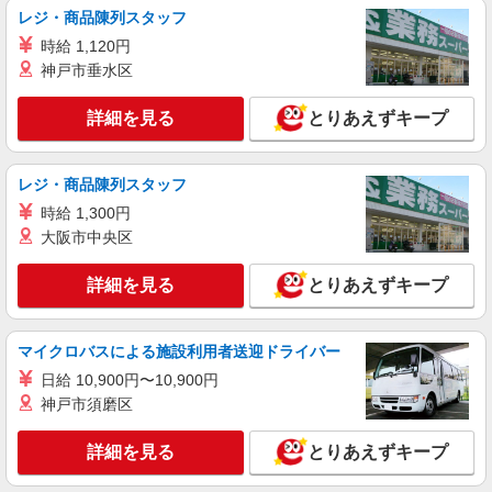
レジ・商品陳列スタッフ
日収1.2万円〜可★「とにかく収入重視!」が叶
う高時給の有料住宅
時給 1,120円
神戸市垂水区
時給1500円〜2125円 ＜日払い有/週払い有/交
通費全支給(ガソリン代含む)＞
詳細を見る
名古屋市昭和区
とりあえずキープ
詳細を見る
キープ
レジ・商品陳列スタッフ
時給 1,300円
大阪市中央区
詳細を見る
とりあえずキープ
マイクロバスによる施設利用者送迎ドライバー
日給 10,900円〜10,900円
神戸市須磨区
詳細を見る
とりあえずキープ