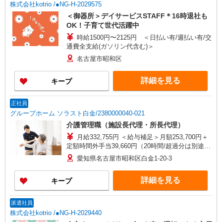
株式会社kotrio /●NG-H-2029575
＜御器所＞デイサービスSTAFF＊16時退社も
OK！子育て世代活躍中
時給1500円〜2125円 ＜日払い有/週払い有/交
通費全支給(ガソリン代含む)＞
名古屋市昭和区
詳細を見る
キープ
正社員
グループホーム ソラスト白金/2380000040-021
介護管理職（施設長代理・所長代理）
月給332,755円 ＜給与補足＞月額253,700円＋
定額時間外手当39,660円（20時間/超過分は別途支
給）＋夜勤5回分（39,395円）含む。※夜勤1回あ
愛知県名古屋市昭和区白金1-20-3
たり7,879円（深夜割増＋夜勤手当）
詳細を見る
キープ
派遣社員
株式会社kotrio /●NG-H-2029440