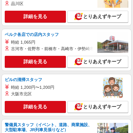
品川区
名古屋市昭和区
詳細を見る
とりあえずキープ
詳細を見る
キープ
正社員
ベルク各店での店内スタッフ
グループホーム ソラスト白金/2380000040-017
時給 1,065円
介護職員（ヘルパー）（介護助手）
古河市・佐野市・前橋市・高崎市・伊勢崎市・太田市・館林市・
月給236,020円〜272,440円（経験・能力等に
よる） ＜給与補足＞夜勤5〜10回分（36,420〜
詳細を見る
とりあえずキープ
72,840円）含む。※夜勤1回あたり7,284円（深夜
愛知県名古屋市昭和区白金1-20-3
割増＋夜勤手当）
詳細を見る
ビルの清掃スタッフ
キープ
時給 1,200円〜1,200円
アルバイト
パート
大阪市北区
グループホーム ソラスト向山/2380000010-011
介護職員（ヘルパー）（夜勤専従）
詳細を見る
とりあえずキープ
時給1,280円〜1,330円（経験・能力等による）
＜給与補足＞※深夜割増（22〜5時）、夜勤手当
（8,500円/回）
警備員スタッフ（イベント、道路、商業施設、
愛知県名古屋市昭和区向山町3-30
大型駐車場、JR列車見張りなど）