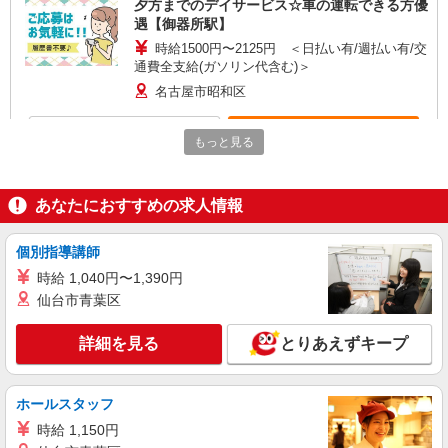
夕方までのデイサービス☆車の運転できる方優
遇【御器所駅】
時給1500円〜2125円 ＜日払い有/週払い有/交
通費全支給(ガソリン代含む)＞
名古屋市昭和区
詳細を見る
キープ
もっと見る
アルバイト
パート
グループホーム ソラスト向山/2380000010-006
あなたにおすすめの求人情報
介護職員（ヘルパー）（介護助手）
時給1,250円 ＜給与補足＞※深夜割増（22〜5
個別指導講師
時）、夜勤1手当（8,500円/回）
時給 1,040円〜1,390円
愛知県名古屋市昭和区向山町3-30
仙台市青葉区
詳細を見る
キープ
詳細を見る
とりあえずキープ
派遣社員
株式会社kotrio /●NG-H-1992467
ホールスタッフ
御器所駅≫高収入！シニア向け高級マンション
時給 1,150円
職員募集＊.・：゜