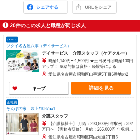
シェアする
URLをシェア
20
件のこの求人と職種が同じ求人
パート
ツクイ名古屋八事（デイサービス）
デイサービス 介護スタッフ（ケアクルー）
時給1,140円〜1,599円 ★土日祝日は時給100円
アップ！ ※給与幅は資格・経験等による
愛知県名古屋市昭和区山手通5丁目6番地の2
詳細を見る
キープ
正社員
そんぽの家 吹上/1087aa1
介護スタッフ
【介護福祉士】 月給：290,800円 年収例：392
万円〜 【実務者研修】 月給：265,000円 年収例：
360万円〜 【初任者研修・無資格】 月給：
愛知県名古屋市昭和区阿由知通2丁目6