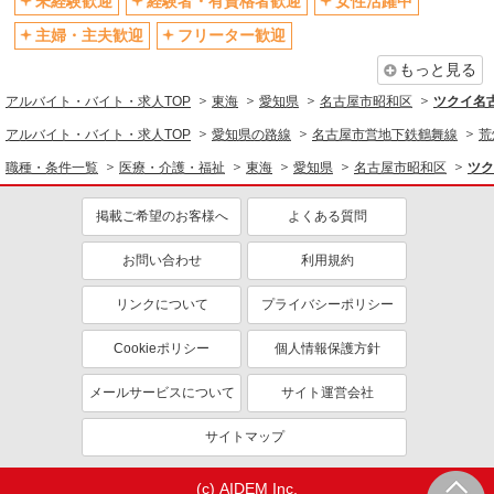
未経験歓迎
経験者・有資格者歓迎
女性活躍中
主婦・主夫歓迎
フリーター歓迎
もっと見る
アルバイト・バイト・求人TOP
東海
愛知県
名古屋市昭和区
ツクイ名
アルバイト・バイト・求人TOP
愛知県の路線
名古屋市営地下鉄鶴舞線
荒
職種・条件一覧
医療・介護・福祉
東海
愛知県
名古屋市昭和区
ツク
掲載ご希望のお客様へ
よくある質問
お問い合わせ
利用規約
リンクについて
プライバシーポリシー
Cookieポリシー
個人情報保護方針
メールサービスについて
サイト運営会社
サイトマップ
(c) AIDEM Inc.