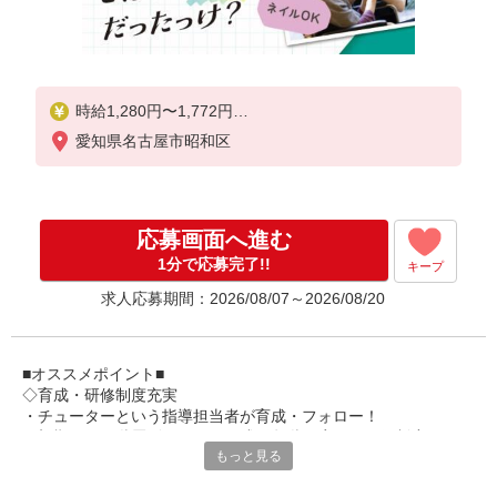
時給1,280円〜1,772円
愛知県名古屋市昭和区
★土日祝日は時給100円アップ！
・身体介護手当:500円/時間
・早朝夜間深夜手当:300円/時間
（18:00〜翌07:59の時間帯）
応募画面へ進む
・ICT手当:2,000円/月
・深夜割増は別途支給
1分で応募完了!!
キープ
・ケア→ケアの移動時間も賃金（時給）を支給
求人応募期間：2026/08/07～2026/08/20
※特定事業所加算手当:60円/時間含む
※給与幅は資格・経験等による
■オススメポイント■
◇育成・研修制度充実
・チューターという指導担当者が育成・フォロー！
・初期研修や階層別研修など、成長段階に応じた研修制度あり
もっと見る
・キャリアアップ支援制度を活用して働きながら資格取得が可能