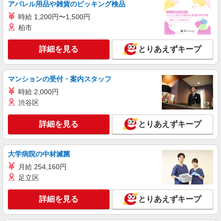
アパレル用品や雑貨のピッキング検品
時給 1,200円〜1,500円
正社員
柏市
グループホーム ソラスト白金/2380000040-025
介護職員（ヘルパー）（介護助手）
詳細を見る
とりあえずキープ
月給199,600円
愛知県名古屋市昭和区白金1-20-3
マンションの受付・案内スタッフ
詳細を見る
キープ
時給 2,000円
渋谷区
正社員
グループホーム ソラスト白金/2380000040-003
詳細を見る
とりあえずキープ
介護職員（ヘルパー）（役職なし）
月給241,300円〜289,120円（経験・能力等に
よる） ＜給与補足＞夜勤5〜10回分（36,700〜
大学病院の中材滅菌
74,520円）含む。※夜勤1回あたり7,340〜7,452円
愛知県名古屋市昭和区白金1-20-3
月給 254,160円
（深夜割増＋夜勤手当）
足立区
詳細を見る
キープ
詳細を見る
とりあえずキープ
派遣社員
株式会社kotrio /●NG-H-2029823