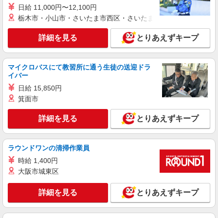
日給 11,000円〜12,100円
詳細を見る
キープ
栃木市・小山市・さいたま市西区・さいたま市岩槻区・久喜市・
派遣社員
詳細を見る
とりあえずキープ
株式会社kotrio /●NG-H-1992390
個別ケア重視！高級シニア住宅で巡回やケアな
ど＊御器所駅/日払いOK
マイクロバスにて教習所に通う生徒の送迎ドラ
時給1500円〜2125円 ＜日払い有/週払い有/交
イバー
通費全支給(ガソリン代含む)＞
日給 15,850円
名古屋市昭和区
箕面市
詳細を見る
キープ
詳細を見る
とりあえずキープ
正社員
ラウンドワンの清掃作業員
グループホーム ソラスト白金/2380000040-024
介護職員（ヘルパー）（介護助手）
時給 1,400円
大阪市城東区
月給256,650円 ＜給与補足＞夜勤5回分
（20,450円）含む。※夜勤1回あたり4,090円（深
夜割増＋夜勤手当）
詳細を見る
とりあえずキープ
愛知県名古屋市昭和区白金1-20-3
詳細を見る
キープ