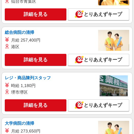
仙台市青葉区
時給1500円〜2125円 ＜日払い有/週払い有/交
通費全支給(ガソリン代含む)＞
詳細を見る
とりあえずキープ
名古屋市昭和区
総合病院の清掃
詳細を見る
キープ
月給 257,400円
アルバイト
港区
パート
グループホーム ソラスト向山/2380000010-017
介護職員（ヘルパー）（施設兼務）
詳細を見る
とりあえずキープ
時給1,565円〜1,665円（経験・能力等による）
愛知県名古屋市昭和区向山町3-30
レジ・商品陳列スタッフ
時給 1,180円
詳細を見る
キープ
堺市堺区
派遣社員
詳細を見る
とりあえずキープ
株式会社kotrio /●NG-H-2031030
御器所駅＊年齢不問◎未経験から安定した業界
へ＊サ高住
大学病院の清掃
時給1500円〜2125円 ＜日払い有/週払い有/交
月給 273,650円
通費全支給(ガソリン代含む)＞