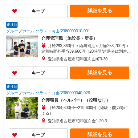
249,300円 年収例：337万円〜 ※職務手当、働き
がい向上手当、日祝手当（月平均2回分）、夜勤手
詳細を見る
キープ
当（月平均5回分）等、毎月平均的に支払われる手
当を含みます。 ※介護福祉士のみ、特別職務手当
も含む ◎残業時は別途時間外手当支給（超過1
正社員
分〜） ◎賞与 基本給2.08ヶ月分/年支給
グループホーム ソラスト向山/2380000010-001
介護管理職（施設長・所長）
月給293,360円 ＜給与補足＞月額253,700円＋
定額時間外手当39,660円（20時間/超過分は別途支
給）※深夜割増（22〜5時）、夜勤手当（8,500円/
愛知県名古屋市昭和区向山町3-30
回）
詳細を見る
キープ
正社員
グループホーム ソラスト白金/2380000040-026
介護職員（ヘルパー）（役職なし）
月給204,600円〜219,600円（経験・能力等に
よる）
愛知県名古屋市昭和区白金1-20-3
詳細を見る
キープ