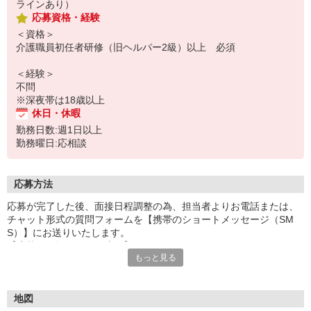
ラインあり）
応募資格・経験
＜資格＞
介護職員初任者研修（旧ヘルパー2級）以上 必須
＜経験＞
不問
※深夜帯は18歳以上
休日・休暇
勤務日数:週1日以上
勤務曜日:応相談
応募方法
応募が完了した後、面接日程調整の為、担当者よりお電話または、
チャット形式の質問フォームを【携帯のショートメッセージ（SM
S）】にお送りいたします。
【応募から採用までの流れ】
もっと見る
1.応募…Webもしくはお電話より応募ください。
2.面接…ご質問や働き方の相談も受け付けます。
※面接時に適性検査＋実技試験を実施
※実技試験はドライバーの職種のみとなります。
地図