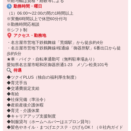
※給与幅は資格・経験等による
勤務時間・曜日
（1）06:00〜22:00の間の1時間以上
※実働6時間以上で休憩60分付与
※勤務時間応相談
※シフト制
アクセス・勤務地
・名古屋市営地下鉄鶴舞線「荒畑駅」から徒歩約4分
・名古屋市営地下鉄鶴舞線/桜通線「御器所駅」6番出口から徒
歩約5分
★車・バイク・自転車通勤可（無料駐車場あり）
愛知県名古屋市昭和区御器所通1-23 メゾン松美101号
待遇
◆ツクイPLUS（独自の福利厚生制度）
◆育児手当
◆交通費規定支給
◆有給
◆社保完備（準法令）
◆産前産後介護休暇
◆育児・介護休業
◆キャリアアップ支援制度
◆制服貸与（ホームヘルパーはエプロン貸与）
◆髪色やネイル・まつげエクステ・ひげもOK！（※社内ガイド