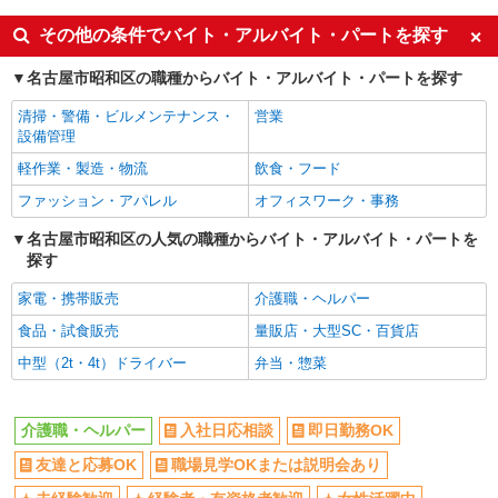
副業・WワークOK
交通費支給
その他の条件でバイト・アルバイト・パートを探す
社会保険あり
産休・育休取得実績あり
名古屋市昭和区の職種からバイト・アルバイト・パートを探す
社員登用あり
清掃・警備・ビルメンテナンス・
営業
設備管理
軽作業・製造・物流
飲食・フード
ファッション・アパレル
オフィスワーク・事務
名古屋市昭和区の人気の職種からバイト・アルバイト・パートを
探す
家電・携帯販売
介護職・ヘルパー
食品・試食販売
量販店・大型SC・百貨店
中型（2t・4t）ドライバー
弁当・惣菜
介護職・ヘルパー
入社日応相談
即日勤務OK
友達と応募OK
職場見学OKまたは説明会あり