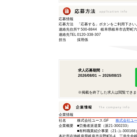
応募情報
応募方法
「応募する」ボタンをご利用下さい
連絡先住所
〒500-8844 岐阜県岐阜市吉野
連絡先TEL
0120-338-307
担当
採用係
求人応募期間 ：
2026/08/01 ～ 2026/08/15
※掲載を終了した求人は閲覧できま
企業情報
社名
株式会社ユース.GF
株式会社ユー
企業概要
■労働者派遣業（派21-300233）
■有料職業紹介事業（21-ユ-300168
本社所在地
岐阜県岐阜市吉野町6-4 三井生命岐