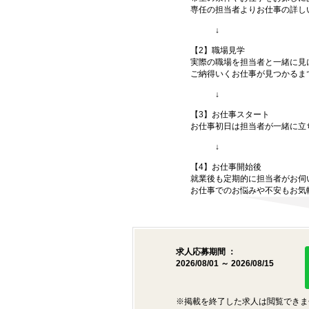
専任の担当者よりお仕事の詳し
↓
【2】職場見学
実際の職場を担当者と一緒に見
ご納得いくお仕事が見つかるま
↓
【3】お仕事スタート
お仕事初日は担当者が一緒に立
↓
【4】お仕事開始後
就業後も定期的に担当者がお伺
お仕事でのお悩みや不安もお気
求人応募期間 ：
2026/08/01 ～ 2026/08/15
※掲載を終了した求人は閲覧できま