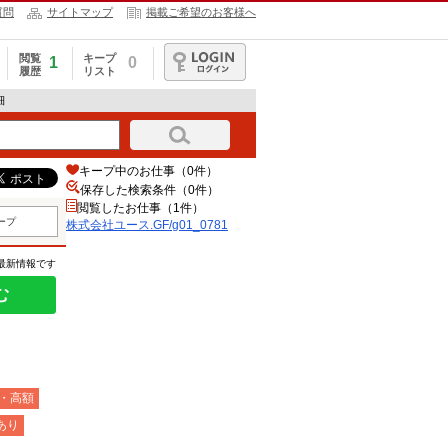
質問
サイトマップ
掲載ご希望のお客様へ
閲覧
キープ
1
0
履歴
リスト
ログイン
細
キープ中のお仕事（0件）
保存した検索条件（
0
件）
閲覧したお仕事（1件）
ープ
株式会社ユース.GF/g01_0781
の最新情報です
む
・高額
あり