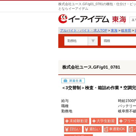
株式会社ユース.GF/g01_0781の梱包・仕分け
とならイーアイデム
エ
東海
アルバイト・バイト・求人TOP
>
東海
>
岐阜県
>
勤務地
職種
株式会社ユース.GF/g01_0781
派遣社員
＜3交替制＞検査・箱詰め作業＊空調
給与
時給1500
職種
バッテリ
勤務地
岐阜県不
未経験歓迎
大学生歓迎
フリー
日払い
週払い
車通勤OK