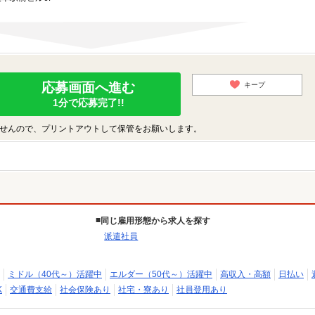
応募画面へ進む
キープ
1分で応募完了!!
せんので、プリントアウトして保管をお願いします。
同じ雇用形態から求人を探す
派遣社員
ミドル（40代～）活躍中
エルダー（50代～）活躍中
高収入・高額
日払い
K
交通費支給
社会保険あり
社宅・寮あり
社員登用あり