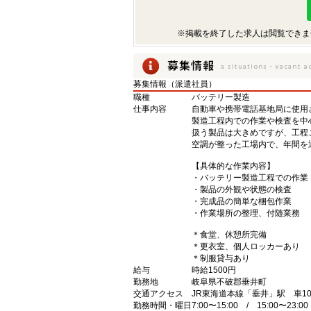
※掲載を終了した求人は閲覧できま
募集情報（派遣社員）
職種
バッテリー製造
仕事内容
自動車や携帯電話基地局に使用
製造工程内での作業や検査を中
扱う製品は大きめですが、工程
空調が整った工場内で、年間を
【具体的な作業内容】
・バッテリー製造工程での作業
・製品の外観や状態の検査
・完成品の簡単な梱包作業
・作業場所の整理、付随業務
＊食堂、休憩所完備
＊更衣室、個人ロッカーあり
＊制服貸与あり
給与
時給1500円
勤務地
岐阜県不破郡垂井町
交通アクセス
JR東海道本線「垂井」駅 車1
勤務時間・曜日
7:00〜15:00 / 15:00〜23: