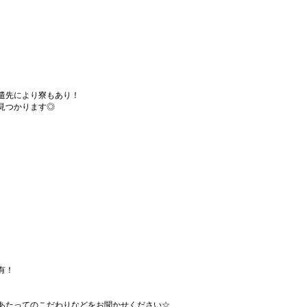
遣先により寮もあり！
見つかります◎
有！
あたってのこだわりなどをお聞かせください☆