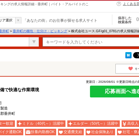
よくある
・ピッキングの求人情報詳細 - 垂井町｜バイト・アルバイトのこ
保存した
0
リア選択
「あなたの街」のお仕事が探せる求人サイト
検索条件
垂井町
>
垂井町の梱包・仕分け・ピッキング
> 株式会社ユース.GF/g01_0781の求人情報詳
キ
更新日：2026/08/01 ※更新日時点
完備で快適な作業環境
応募画面へ進
円
ー製造
破郡垂井町
ター歓迎
ミドル（40代～）活躍中
エルダー（50代～）活躍中
高収入
バイク通勤OK
扶養内勤務OK
交通費支給
社会保険あり
社宅・寮