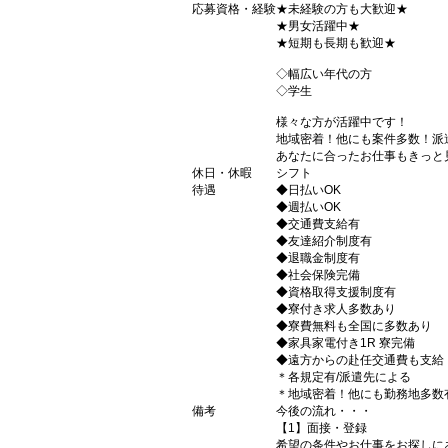
応募資格・経験
★未経験の方も大歓迎★
★男女活躍中★
★短期も長期も歓迎★
◇幅広い年代の方
◇学生
様々な方が活躍中です！
地域密着！他にも案件多数！派
あなたに合ったお仕事もきっと
休日・休暇
シフト
待遇
◆日払いOK
◆週払いOK
◆交通費支給有
◆友達紹介制度有
◆退職金制度有
◆社会保険完備
◆資格取得支援制度有
◆寮付き求人多数あり
◆寮費無料も全国に多数あり
◆家具家電付き1R 寮完備
◆遠方からの赴任交通費も支給
＊各規定有/派遣先による
＊地域密着！他にも勤務地多数
備考
今後の流れ・・・
【1】面接・登録
希望の条件やお仕事をお探しに