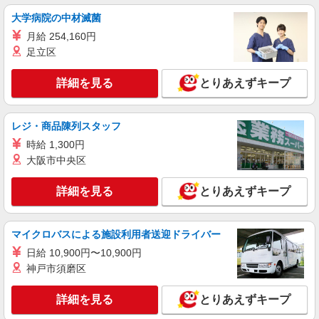
愛知県安城市のsoftbankショップ
万円支給(規定有) お友達を紹介頂くと, インセンテ
大学病院の中材滅菌
ィブ支給(規定有) ★月2回払い・週払い可能（規程
詳細を見る
キープ
月給 254,160円
有）★ ゜・。○。・゜+゜・。○。・゜+゜
足立区
NEW
正社員
株式会社シエロ
詳細を見る
とりあえずキープ
【softbank】の携帯販売スタッフ
月給 201000円 〜231000円（経験・能力によ
レジ・商品陳列スタッフ
る） 固定残業代: 11000円 〜11000円（7時間相
当） ＊時間外手当は時間外労働の有無にかかわら
時給 1,300円
愛知県安城市のsoftbankショップ
ず、固定残業代として支給し、相当時間を超える
大阪市中央区
時間外労働分は法定どおり追加で支給します。 ■
詳細を見る
キープ
その他賞与 年2回昇給 年1回販売手当、資格手当
詳細を見る
とりあえずキープ
扶養家族手当年末年始手当バースデー手当 ★交通
費全額支給 ゜+゜・。○。・゜+゜・。○。・゜+゜
入社祝い金10万円支給(規定有) お友達を紹介頂く
と, インセンティブ支給(規定有) ゜・。○。・゜
マイクロバスによる施設利用者送迎ドライバー
+゜・。○。・゜+゜
日給 10,900円〜10,900円
神戸市須磨区
詳細を見る
とりあえずキープ