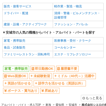
社員登用あり
販売・接客サービス
軽作業・製造・物流
ドライバー・配達
清掃・警備・ビルメンテナンス・
設備管理
建築・設備・アクティブワーク
ファッション・アパレル
安城市の人気の職種からバイト・アルバイト・パートを探す
家電・携帯販売
医療事務・受付・クラーク
食品・試食販売
コールセンター
ファミリーレストラン・回転寿司
エステ・リフレクソロジー
家電・携帯販売
即日勤務OK
履歴書不要
Web面接OK
未経験歓迎
ミドル（40代～）活躍中
英語が活かせる
語学力を活かせる（英語以外）
ボーナス・賞与あり
昇給あり
もっと見る
アルバイト・バイト・求人TOP
東海
愛知県
安城市
株式会社シエロの