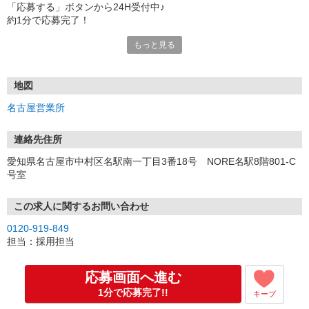
「応募する」ボタンから24H受付中♪
約1分で応募完了！
もっと見る
■電話応募の場合
電話応募も歓迎！（受付:10:00〜20:00）
土日祝も受付中♪
地図
【選考フロー】
名古屋営業所
①応募から3営業日を目安に、メールorお電話でご連絡します。
②面接日時を決定！「0120」から始まる電話番号からご連絡します
★スマホでWEB面接（LINEなど）・出張面接・事務所面接と選べま
連絡先住所
す
愛知県名古屋市中村区名駅南一丁目3番18号 NORE名駅8階801-C
③面接実施（履歴書不要）
号室
④勤務開始（スタート日は応相談）
※ご希望があれば、職場見学の調整もOKです！
この求人に関するお問い合わせ
お気軽にご応募ください♪
0120-919-849
担当：採用担当
応募画面へ進む
1分で応募完了!!
キープ