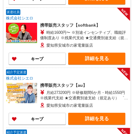
+゜
NEW
派遣社員
株式会社シエロ
携帯販売スタッフ【softbank】
時給1600円〜 ※別途インセンティブ、職能評
価制度あり ※残業代支給 ★交通費別途支給（規定
あり） ゜+゜・。○。・゜+゜・。○。・゜+゜ 入
愛知県安城市の家電量販店
社祝い金10万円支給(規定有) お友達を紹介頂くと,
インセンティブ支給(規定有) ★月2回払い・週払い
詳細を見る
キープ
可能（規程有）★ ゜・。○。・゜+゜・。○。・゜
+゜
NEW
紹介予定派遣
株式会社シエロ
携帯販売スタッフ【au】
月給273200円 ※研修期間6か月・時給1550円
※残業代支給 ★交通費別途支給（規定あり） ゜
+゜・。○。・゜+゜・。○。・゜+゜ 入社祝い金10
愛知県安城市の家電量販店
万円支給(規定有) お友達を紹介頂くと, インセンテ
ィブ支給(規定有) ゜・。○。・゜+゜・。○。・゜
詳細を見る
キープ
+゜
NEW
紹介予定派遣