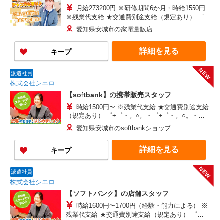
月給273200円 ※研修期間6か月・時給1550円
※残業代支給 ★交通費別途支給（規定あり） ゜
+゜・。○。・゜+゜・。○。・゜+゜ 入社祝い金10
愛知県安城市の家電量販店
万円支給(規定有) お友達を紹介頂くと, インセンテ
ィブ支給(規定有) ゜・。○。・゜+゜・。○。・゜
詳細を見る
キープ
+゜
NEW
派遣社員
株式会社シエロ
【softbank】の携帯販売スタッフ
時給1500円〜 ※残業代支給 ★交通費別途支給
（規定あり） ゜+゜・。○。・゜+゜・。○。・゜
+゜ 入社祝い金10万円支給(規定有) お友達を紹介
愛知県安城市のsoftbankショップ
頂くと, インセンティブ支給(規定有) ★月2回払
い・週払い可能（規程有）★ ゜・。○。・゜
詳細を見る
キープ
+゜・。○。・゜+゜
NEW
派遣社員
株式会社シエロ
【ソフトバンク】の店舗スタッフ
時給1600円〜1700円（経験・能力による） ※
残業代支給 ★交通費別途支給（規定あり） ゜