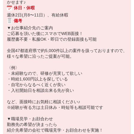
かせます♪
休日・休暇
週休2日(月8〜11日）、有給休暇
備考
▼お仕事紹介先のご案内
ご応募を頂いた後にスマホでWEB面接！
履歴書不要・私服OK・即日での登録面接も可能
全国47都道府県で約5,000件以上の案件を扱っておりますので、
様々な希望に沿ったご提案が可能。
〈例〉
・未経験なので、研修が充実して欲しい
・時給1,600円以上を探している
・自宅からなるべく近くが良い
・入社開始日を相談出来る先が良い
など、面接時にお気軽に相談ください♪
※経験が有る方は土日休み・時短等も相談可能です
▼職場見学・お顔合わせ
勤務先の希望が決まったら
紹介先希望の会社で職場見学・お顔合わせを実施！