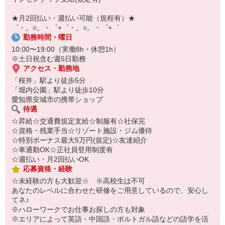
自宅に居ながらスマホでカンタン面接OK！
オンライン面談なのでスピード対応。
★月2回払い・週払い可能（規程有）★
即日登録もOK♪
゜・。○。・゜+゜・。○。・゜+゜
勤務時間・曜日
気になった方はお気軽にご相談ください！
10:00〜19:00（実働8h・休憩1h）
※土日祝含む週5日勤務
アクセス・勤務地
「桜井」駅より徒歩5分
「堀内公園」駅より徒歩10分
愛知県安城市の携帯ショップ
待遇
☆昇給☆交通費規定支給☆制服有☆社保完
☆資格・残業手当☆リゾート施設・ジム優待
☆特別ボーナス最大5万円(規定)☆友達紹介
☆車通勤OK☆正社員登用制度有
☆週払い・月2回払いOK
応募資格・経験
☆未経験の方も大歓迎☆ ※高校生は不可
あなたのレベルに合わせた研修をご用意しているので、安心し
てネ♪
※ハローワークでお仕事お探しの方も対象
※エリアによって英語・中国語・ポルトガル語などの語学を活