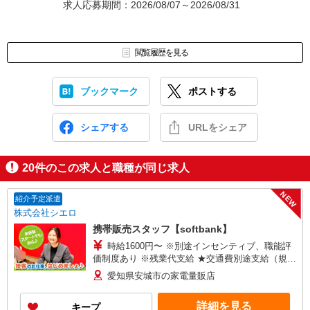
求人応募期間：2026/08/07～2026/08/31
閲覧履歴を見る
ブックマーク
ポストする
シェアする
URLをシェア
20
件のこの求人と職種が同じ求人
NEW
紹介予定派遣
株式会社シエロ
携帯販売スタッフ【softbank】
時給1600円〜 ※別途インセンティブ、職能評
価制度あり ※残業代支給 ★交通費別途支給（規定
あり） ゜+゜・。○。・゜+゜・。○。・゜+゜ 入
愛知県安城市の家電量販店
社祝い金10万円支給(規定有) お友達を紹介頂くと,
インセンティブ支給(規定有) ★月2回払い・週払い
詳細を見る
キープ
可能（規程有）★ ゜・。○。・゜+゜・。○。・゜