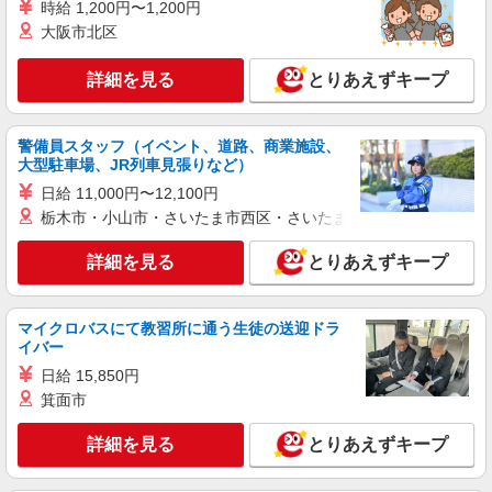
時給 1,200円〜1,200円
人気機種に詳しくなれる携帯販売【au】
大阪市北区
月給273200円 ※研修期間6か月・時給1550円
※残業代支給 ★交通費別途支給（規定あり） ゜
+゜・。○。・゜+゜・。○。・゜+゜ 入社祝い金10
詳細を見る
とりあえずキープ
愛知県安城市の家電量販店
万円支給(規定有) お友達を紹介頂くと, インセンテ
ィブ支給(規定有) ゜・。○。・゜+゜・。○。・゜
詳細を見る
キープ
+゜
警備員スタッフ（イベント、道路、商業施設、
大型駐車場、JR列車見張りなど）
NEW
紹介予定派遣
日給 11,000円〜12,100円
株式会社シエロ
栃木市・小山市・さいたま市西区・さいたま市岩槻区・久喜市・
【ソフトバンク】の店舗スタッフ
時給1600円〜1700円（経験・能力による） ※
詳細を見る
とりあえずキープ
残業代支給 ★交通費別途支給（規定あり） ゜
+゜・。○。・゜+゜・。○。・゜+゜ 入社祝い金10
愛知県安城市のsoftbankショップ
万円支給(規定有) お友達を紹介頂くと, インセンテ
マイクロバスにて教習所に通う生徒の送迎ドラ
ィブ支給(規定有) ★月2回払い・週払い可能（規程
イバー
詳細を見る
キープ
有）★ ゜・。○。・゜+゜・。○。・゜+゜
日給 15,850円
NEW
箕面市
派遣社員
株式会社シエロ
詳細を見る
とりあえずキープ
【au】の携帯販売スタッフ
時給1400〜1600円（経験・能力による） ※残