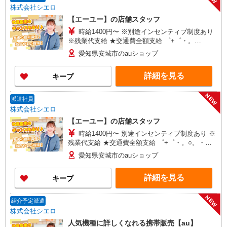
株式会社シエロ
【エーユー】の店舗スタッフ
時給1400円〜 ※別途インセンティブ制度あり
※残業代支給 ★交通費全額支給 ゜+゜・。
○。・゜+゜・。○。・゜+゜ 入社祝い金10万円支
愛知県安城市のauショップ
給(規定有) お友達を紹介頂くと, インセンティブ支
給(規定有) ★月2回払い・週払い可能（規程有）★
詳細を見る
キープ
゜・。○。・゜+゜・。○。・゜+゜
NEW
派遣社員
株式会社シエロ
【エーユー】の店舗スタッフ
時給1400円〜 別途インセンティブ制度あり ※
残業代支給 ★交通費全額支給 ゜+゜・。○。・゜
+゜・。○。・゜+゜ 入社祝い金10万円支給(規定
愛知県安城市のauショップ
有) お友達を紹介頂くと, インセンティブ支給(規定
有) ★月2回払い・週払い可能（規程有）★ ゜・。
詳細を見る
キープ
○。・゜+゜・。○。・゜+゜
NEW
紹介予定派遣
株式会社シエロ
人気機種に詳しくなれる携帯販売【au】