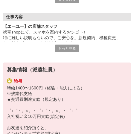
自分だけじゃなくって、
家族や友人にも適用されます！
仕事内容
さらに！各種リゾート施設やスポーツジムなどが
【エーユー】の店舗スタッフ
特別割引価格でご利用可能☆
携帯shopにて、スマホを案内するおシゴト♪
お得に過ごしたいあなたの味方です♪
特に難しい説明もないので、ご安心を。新規契約、機種変更、
各種料金プランのご相談対応・ご提案などをお願いします。
【選べるお仕事いろいろ】
もっと見る
￣￣￣￣￣￣￣￣￣￣￣
初めての方でも安心♪
▼オフィスワーク
あなた専属のコーディネーターが親切・丁寧にフォローするので、
事務、経理、データ入力、コールセンター、受付
満足度◎
▼工場・製造・軽作業系
募集情報（派遣社員）
機械/食品製造・梱包・仕分け・加工・組立・検査
■携帯やインターネット販売業務
▼美容系
給与
docomo(ドコモ)/au(エーユー)・KDDI/softbank(ソフトバンク)など
眉毛サロンのアイブロウ・ネイリスト・エステ
時給1400〜1600円（経験・能力による）
の大手キャリアから
▼営業・販売
※残業代支給
ワイモバイル(Y!mobille)、楽天モバイル、UQなど格安スマホまで幅
法人営業・アパレル販売・個別指導塾・人材紹介
★交通費別途支給（規定あり）
広く紹介可能♪
▼人気案件も多数♪
人気のApple（アップル）店舗もございます！
短期・期間限定・オープニング・官公庁案件
゜+゜・。○。・゜+゜・。○。・゜+゜
上場/優良/大手企業など
入社祝い金10万円支給(規定有)
【スマホ面接実施中】
お友達を紹介頂くと,
￣￣￣￣￣￣￣￣￣
インセンティブ支給(規定有)