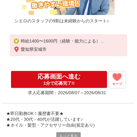
シエロのスタッフの9割は未経験からのスタート♪
時給1400〜1600円（経験・能力による）
※残業代支給
愛知県安城市
★交通費別途支給（規定あり）
゜+゜・。○。・゜+゜・。○。・゜+゜
入社祝い金10万円支給(規定有)
応募画面へ進む
お友達を紹介頂くと,
1分で応募完了!!
キープ
インセンティブ支給(規定有)
求人応募期間：2026/08/07～2026/08/31
★月2回払い・週払い可能（規程有）★
゜・。○。・゜+゜・。○。・゜+゜
★即日勤務OK！履歴書不要★
★20代・30代・40代が活躍しています♪
★ネイル・髪型・アクセサリー自由(規定あり)
もっと見る
各キャリアの新機種が特別価格で購入OK！！