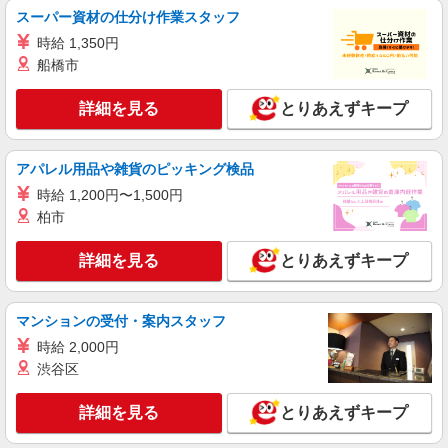
業代支給 ★交通費別途支給（規定あり） ゜
スーパー資材の仕分け作業スタッフ
+゜・。○。・゜+゜・。○。・゜+゜ 入社祝い金10
愛知県安城市のauショップ
万円支給(規定有) お友達を紹介頂くと, インセンテ
時給 1,350円
ィブ支給(規定有) ★月2回払い・週払い可能（規程
船橋市
詳細を見る
キープ
有）★ ゜・。○。・゜+゜・。○。・゜+゜
詳細を見る
とりあえずキープ
NEW
派遣社員
株式会社シエロ
【softbank】人気機種に詳しくなれる携帯
アパレル用品や雑貨のピッキング検品
販売
時給 1,200円〜1,500円
時給1600円〜1700円（経験・能力による） ※
柏市
残業代支給 ★交通費別途支給（規定あり） ゜
+゜・。○。・゜+゜・。○。・゜+゜ 入社祝い金10
愛知県安城市のsoftbankショップ
詳細を見る
とりあえずキープ
万円支給(規定有) お友達を紹介頂くと, インセンテ
ィブ支給(規定有) ★月2回払い・週払い可能（規程
詳細を見る
キープ
有）★ ゜・。○。・゜+゜・。○。・゜+゜
マンションの受付・案内スタッフ
NEW
紹介予定派遣
時給 2,000円
株式会社シエロ
渋谷区
【ソフトバンク】の店舗スタッフ
時給1600円〜1700円（経験・能力による） ※
詳細を見る
とりあえずキープ
残業代支給 ★交通費別途支給（規定あり） ゜
+゜・。○。・゜+゜・。○。・゜+゜ 入社祝い金10