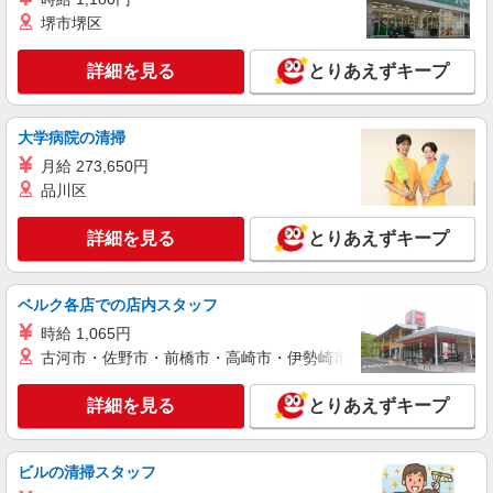
NEW
紹介予定派遣
堺市堺区
株式会社シエロ
携帯販売スタッフ【softbank】
詳細を見る
とりあえずキープ
時給1600円〜 ※別途インセンティブ、職能評
価制度あり ※残業代支給 ★交通費別途支給（規定
あり） ゜+゜・。○。・゜+゜・。○。・゜+゜ 入
愛知県安城市の家電量販店
大学病院の清掃
社祝い金10万円支給(規定有) お友達を紹介頂くと,
月給 273,650円
インセンティブ支給(規定有) ★月2回払い・週払い
詳細を見る
キープ
可能（規程有）★ ゜・。○。・゜+゜・。○。・゜
品川区
+゜
NEW
紹介予定派遣
詳細を見る
とりあえずキープ
株式会社シエロ
【softbank】の携帯販売スタッフ
ベルク各店での店内スタッフ
時給1500円〜 ※残業代支給 ★交通費別途支給
（規定あり） ゜+゜・。○。・゜+゜・。○。・゜
時給 1,065円
+゜ 入社祝い金10万円支給(規定有) お友達を紹介
愛知県安城市のsoftbankショップ
古河市・佐野市・前橋市・高崎市・伊勢崎市・太田市・館林市・
頂くと, インセンティブ支給(規定有) ★月2回払
い・週払い可能（規程有）★ ゜・。○。・゜
詳細を見る
詳細を見る
とりあえずキープ
キープ
+゜・。○。・゜+゜
NEW
派遣社員
ビルの清掃スタッフ
株式会社シエロ