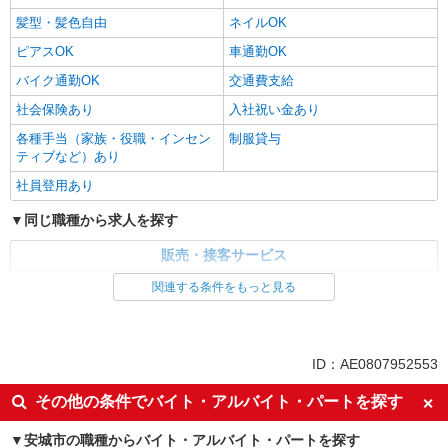
髪型・髪色自由
ネイルOK
ピアスOK
車通勤OK
バイク通勤OK
交通費支給
社会保険あり
入社祝い金あり
各種手当（家族・役職・インセン
制服貸与
ティブなど）あり
社員登用あり
同じ職種から求人を探す
販売・接客サービス
家電・携帯販売
関連する条件をもっと見る
同じ特徴から求人を探す
未経験歓迎
ミドル（40代～）活躍中
ID：AE0807952553
英語が活かせる
ボーナス・賞与あり
その他の条件でバイト・アルバイト・パートを探す
日払い
車通勤OK
安城市の職種からバイト・アルバイト・パートを探す
交通費支給
社会保険あり