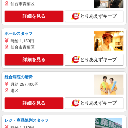
詳細を見る
仙台市青葉区
キープ
○。・゜+゜・。○。・゜+゜
NEW
詳細を見る
とりあえずキープ
紹介予定派遣
株式会社シエロ
【au】人気機種に詳しくなれる携帯販売
ホールスタッフ
時給1500円〜1900円（経験・能力による） ※
時給 1,150円
残業代支給 ★交通費別途支給（規定あり） ゜
+゜・。○。・゜+゜・。○。・゜+゜ 入社祝い金10
仙台市青葉区
愛知県安城市のauショップ
万円支給(規定有) お友達を紹介頂くと, インセンテ
ィブ支給(規定有) ★月2回払い・週払い可能（規程
詳細を見る
とりあえずキープ
詳細を見る
キープ
有）★ ゜・。○。・゜+゜・。○。・゜+゜
NEW
紹介予定派遣
総合病院の清掃
株式会社シエロ
月給 257,400円
大人気のApple店舗スタッフ
港区
時給1400円〜 ※残業代支給 ★交通費別途支給
（規定あり） ゜+゜・。○。・゜+゜・。○。・゜
詳細を見る
とりあえずキープ
+゜ 入社祝い金10万円支給(規定有) お友達を紹介
愛知県安城市
頂くと, インセンティブ支給(規定有) ★月2回払
い・週払い可能（規程有）★ ゜・。○。・゜
詳細を見る
キープ
+゜・。○。・゜+゜
レジ・商品陳列スタッフ
時給 1,180円