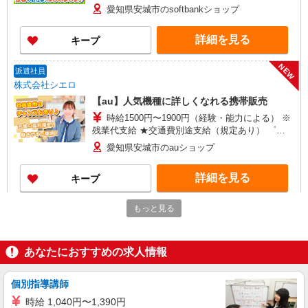
+゜・。○。・゜+゜・。○。・゜+゜ 入社祝い金10
愛知県安城市のsoftbankショップ
万円支給(規定有) お友達を紹介頂くと, インセンテ
ィブ支給(規定有) ★月2回払い・週払い可能（規程
詳細を見る
キープ
有）★ ゜・。○。・゜+゜・。○。・゜+゜
NEW
派遣社員
株式会社シエロ
【au】人気機種に詳しくなれる携帯販売
時給1500円〜1900円（経験・能力による） ※
残業代支給 ★交通費別途支給（規定あり） ゜
+゜・。○。・゜+゜・。○。・゜+゜ 入社祝い金10
愛知県安城市のauショップ
万円支給(規定有) お友達を紹介頂くと, インセンテ
ィブ支給(規定有) ★月2回払い・週払い可能（規程
詳細を見る
キープ
有）★ ゜・。○。・゜+゜・。○。・゜+゜
NEW
もっと見る
紹介予定派遣
株式会社シエロ
【au】人気機種に詳しくなれる携帯販売
あなたにおすすめの求人情報
時給1400円+別途インセンティブ制度あり ※
残業代支給 ★交通費全額支給 ゜+゜・。○。・゜
+゜・。○。・゜+゜ 入社祝い金10万円支給(規定
個別指導講師
愛知県安城市のauショップ
有) お友達を紹介頂くと, インセンティブ支給(規定
時給 1,040円〜1,390円
有) ★月2回払い・週払い可能（規程有）★ ゜・。