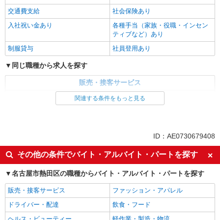
交通費支給
社会保険あり
入社祝い金あり
各種手当（家族・役職・インセン
ティブなど）あり
制服貸与
社員登用あり
同じ職種から求人を探す
販売・接客サービス
家電・携帯販売
関連する条件をもっと見る
同じ特徴から求人を探す
未経験歓迎
英語が活かせる
ID：AE0730679408
ボーナス・賞与あり
日払い
その他の条件でバイト・アルバイト・パートを探す
車通勤OK
交通費支給
名古屋市熱田区の職種からバイト・アルバイト・パートを探す
社会保険あり
社員登用あり
販売・接客サービス
ファッション・アパレル
ドライバー・配達
飲食・フード
ヘルス・ビューティー
軽作業・製造・物流