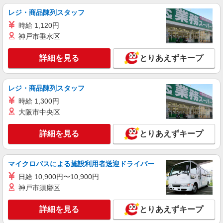
インセンティブ支給(規定有) ゜・。○。・゜
レジ・商品陳列スタッフ
詳細を見る
キープ
+゜・。○。・゜+゜
時給 1,120円
神戸市垂水区
契約社員
ソフトバンク販売契約社員【名古屋市熱田区エリア】
詳細を見る
とりあえずキープ
家電量販店内の携帯販売スタッフ
月給 271,340円 〜 271,340円 試用期間なし ※
経験・能力による 【試用期間】時給 0 円 〜 0 円
レジ・商品陳列スタッフ
■ソフトバンク販売契約社員【名古屋市熱田区
時給 1,300円
エリア】 愛知県名古屋市熱田区
大阪市中央区
詳細を見る
キープ
詳細を見る
とりあえずキープ
マイクロバスによる施設利用者送迎ドライバー
日給 10,900円〜10,900円
神戸市須磨区
詳細を見る
とりあえずキープ