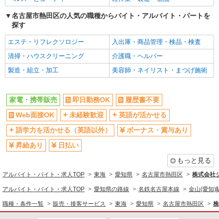
名古屋市熱田区の人気の職種からバイト・アルバイト・パートを
探す
エステ・リフレクソロジー
入出庫・商品管理・検品・検査
清掃・ハウスクリーニング
介護職・ヘルパー
製造・組立・加工
美容師・ネイリスト・まつげ施術
家電・携帯販売
即日勤務OK
履歴書不要
Web面接OK
未経験歓迎
英語が活かせる
語学力を活かせる（英語以外）
ボーナス・賞与あり
昇給あり
日払い
もっと見る
アルバイト・バイト・求人TOP
東海
愛知県
名古屋市熱田区
株式会社
アルバイト・バイト・求人TOP
愛知県の路線
名鉄名古屋本線
金山(愛知)
職種・条件一覧
販売・接客サービス
東海
愛知県
名古屋市熱田区
株