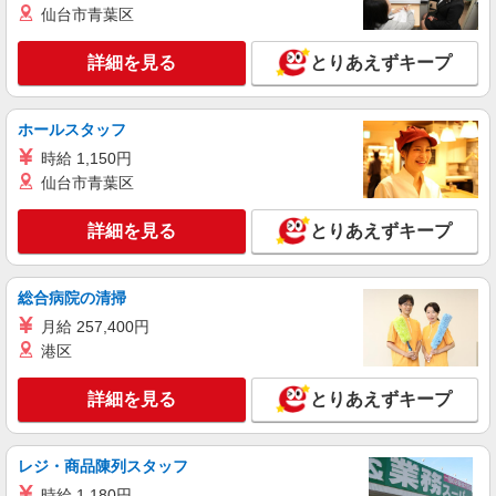
詳細を見る
仙台市青葉区
キープ
有）★ ゜・。○。・゜+゜・。○。・゜+゜
詳細を見る
とりあえずキープ
派遣社員
株式会社シエロ
【UQモバイル】の店舗スタッフ
ホールスタッフ
時給1400円〜 ※別途インセンティブ制度あり
時給 1,150円
※残業代支給 ★交通費全額支給 ゜+゜・。
○。・゜+゜・。○。・゜+゜ 入社祝い金10万円支
仙台市青葉区
愛知県名古屋市熱田区のUQスポット
給(規定有) お友達を紹介頂くと, インセンティブ支
給(規定有) ★月2回払い・週払い可能（規程有）★
詳細を見る
とりあえずキープ
詳細を見る
キープ
゜・。○。・゜+゜・。○。・゜+゜
紹介予定派遣
総合病院の清掃
株式会社シエロ
月給 257,400円
人気機種に詳しくなれる携帯販売
港区
時給1600円〜 ※別途インセンティブ、職能評
価制度あり ※残業代支給 ★交通費別途支給（規定
詳細を見る
とりあえずキープ
あり） ゜+゜・。○。・゜+゜・。○。・゜+゜ 入
愛知県名古屋市熱田区の商業施設
社祝い金10万円支給(規定有) お友達を紹介頂くと,
インセンティブ支給(規定有) ★月2回払い・週払い
詳細を見る
キープ
可能（規程有）★ ゜・。○。・゜+゜・。○。・゜
レジ・商品陳列スタッフ
+゜
時給 1,180円