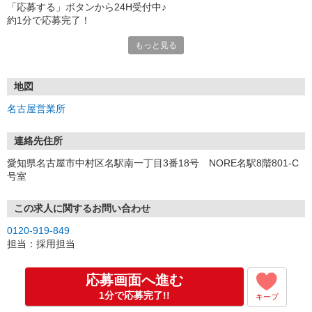
「応募する」ボタンから24H受付中♪
約1分で応募完了！
もっと見る
■電話応募の場合
電話応募も歓迎！（受付:10:00〜20:00）
土日祝も受付中♪
地図
【選考フロー】
名古屋営業所
①応募から3営業日を目安に、メールorお電話でご連絡します。
②面接日時を決定！「0120」から始まる電話番号からご連絡します
★スマホでWEB面接（LINEなど）・出張面接・事務所面接と選べま
連絡先住所
す
愛知県名古屋市中村区名駅南一丁目3番18号 NORE名駅8階801-C
③面接実施（履歴書不要）
号室
④勤務開始（スタート日は応相談）
※ご希望があれば、職場見学の調整もOKです！
この求人に関するお問い合わせ
お気軽にご応募ください♪
0120-919-849
担当：採用担当
応募画面へ進む
1分で応募完了!!
キープ