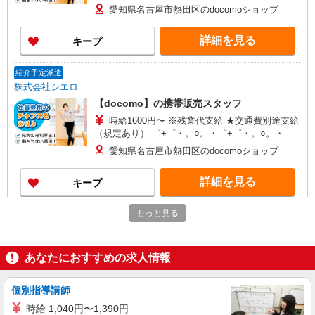
+゜ 入社祝い金10万円支給(規定有) お友達を紹介
愛知県名古屋市熱田区のdocomoショップ
頂くと, インセンティブ支給(規定有) ★月2回払
い・週払い可能（規程有）★ ゜・。○。・゜
詳細を見る
キープ
+゜・。○。・゜+゜
紹介予定派遣
株式会社シエロ
【docomo】の携帯販売スタッフ
時給1600円〜 ※残業代支給 ★交通費別途支給
（規定あり） ゜+゜・。○。・゜+゜・。○。・゜
+゜ 入社祝い金10万円支給(規定有) お友達を紹介
愛知県名古屋市熱田区のdocomoショップ
頂くと, インセンティブ支給(規定有) ★月2回払
い・週払い可能（規程有）★ ゜・。○。・゜
詳細を見る
キープ
+゜・。○。・゜+゜
もっと見る
派遣社員
株式会社シエロ
【au】人気機種に詳しくなれる携帯販売
あなたにおすすめの求人情報
時給1500円〜1900円（経験・能力による） ※
残業代支給 ★交通費別途支給（規定あり） ゜
+゜・。○。・゜+゜・。○。・゜+゜ 入社祝い金10
個別指導講師
愛知県名古屋市熱田区のauショップ
万円支給(規定有) お友達を紹介頂くと, インセンテ
時給 1,040円〜1,390円
ィブ支給(規定有) ★月2回払い・週払い可能（規程