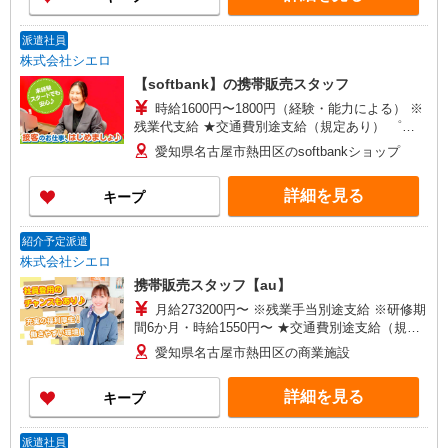
派遣社員
株式会社シエロ
【softbank】の携帯販売スタッフ
時給1600円〜1800円（経験・能力による） ※
残業代支給 ★交通費別途支給（規定あり） ゜
+゜・。○。・゜+゜・。○。・゜+゜ 入社祝い金10
愛知県名古屋市熱田区のsoftbankショップ
万円支給(規定有) お友達を紹介頂くと, インセンテ
ィブ支給(規定有) ★月2回払い・週払い可能（規程
詳細を見る
キープ
有）★ ゜・。○。・゜+゜・。○。・゜+゜
紹介予定派遣
株式会社シエロ
携帯販売スタッフ【au】
月給273200円〜 ※残業手当別途支給 ※研修期
間6か月・時給1550円〜 ★交通費別途支給（規定
あり） ゜+゜・。○。・゜+゜・。○。・゜+゜ 入
愛知県名古屋市熱田区の商業施設
社祝い金10万円支給(規定有) お友達を紹介頂くと,
インセンティブ支給(規定有) ゜・。○。・゜
詳細を見る
キープ
+゜・。○。・゜+゜
派遣社員