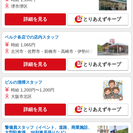
紹介予定派遣
堺市堺区
株式会社シエロ
【ドコモ】の店舗スタッフ
詳細を見る
とりあえずキープ
時給1500円〜1600円（経験・能力による） ※
残業代支給 ★交通費別途支給（規定あり） ゜
+゜・。○。・゜+゜・。○。・゜+゜ 入社祝い金10
愛知県名古屋市熱田区のdocomoショップ
ベルク各店での店内スタッフ
万円支給(規定有) お友達を紹介頂くと, インセンテ
時給 1,065円
ィブ支給(規定有) ★月2回払い・週払い可能（規程
詳細を見る
キープ
有）★ ゜・。○。・゜+゜・。○。・゜+゜
古河市・佐野市・前橋市・高崎市・伊勢崎市・太田市・館林市・
派遣社員
詳細を見る
とりあえずキープ
株式会社シエロ
人気機種に詳しくなれる携帯販売
ビルの清掃スタッフ
時給1600円〜 ※別途インセンティブ、職能評
価制度あり ※残業代支給 ★交通費別途支給（規定
時給 1,200円〜1,200円
あり） ゜+゜・。○。・゜+゜・。○。・゜+゜ 入
愛知県名古屋市熱田区の商業施設
大阪市北区
社祝い金10万円支給(規定有) お友達を紹介頂くと,
インセンティブ支給(規定有) ★月2回払い・週払い
詳細を見る
詳細を見る
とりあえずキープ
キープ
可能（規程有）★ ゜・。○。・゜+゜・。○。・゜
+゜
紹介予定派遣
警備員スタッフ（イベント、道路、商業施設、
株式会社シエロ
大型駐車場、JR列車見張りなど）