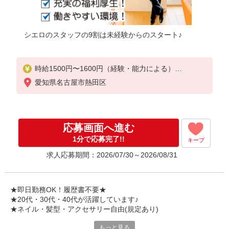
シエロのスタッフの9割は未経験からのスタート♪
時給1500円〜1600円（経験・能力による）
※残業代支給
愛知県名古屋市熱田区
★交通費別途支給（規定あり）
゜+゜・。○。・゜+゜・。○。・゜+゜
入社祝い金10万円支給(規定有)
応募画面へ進む
お友達を紹介頂くと,
1分で応募完了!!
キープ
インセンティブ支給(規定有)
求人応募期間：2026/07/30～2026/08/31
★月2回払い・週払い可能（規程有）★
゜・。○。・゜+゜・。○。・゜+゜
★即日勤務OK！履歴書不要★
★20代・30代・40代が活躍しています♪
★ネイル・髪型・アクセサリー自由(規定あり)
もっと見る
各キャリアの新機種が特別価格で購入OK！！