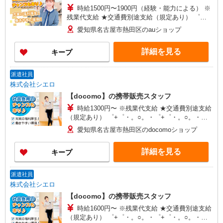
時給1500円〜1900円（経験・能力による） ※
残業代支給 ★交通費別途支給（規定あり） ゜
+゜・。○。・゜+゜・。○。・゜+゜ 入社祝い金10
愛知県名古屋市熱田区のauショップ
万円支給(規定有) お友達を紹介頂くと, インセンテ
ィブ支給(規定有) ★月2回払い・週払い可能（規程
詳細を見る
キープ
有）★ ゜・。○。・゜+゜・。○。・゜+゜
派遣社員
株式会社シエロ
【docomo】の携帯販売スタッフ
時給1300円〜 ※残業代支給 ★交通費別途支給
（規定あり） ゜+゜・。○。・゜+゜・。○。・゜
+゜ 入社祝い金10万円支給(規定有) お友達を紹介
愛知県名古屋市熱田区のdocomoショップ
頂くと, インセンティブ支給(規定有) ★月2回払
い・週払い可能（規程有）★ ゜・。○。・゜
詳細を見る
キープ
+゜・。○。・゜+゜
派遣社員
株式会社シエロ
【docomo】の携帯販売スタッフ
時給1600円〜 ※残業代支給 ★交通費別途支給
（規定あり） ゜+゜・。○。・゜+゜・。○。・゜