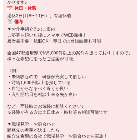
かせます♪
休日・休暇
週休2日(月8〜11日）、有給休暇
備考
▼お仕事紹介先のご案内
ご応募を頂いた後にスマホでWEB面接！
履歴書不要・私服OK・即日での登録面接も可能
全国47都道府県で約5,000件以上の案件を扱っておりますので、
様々な希望に沿ったご提案が可能。
〈例〉
・未経験なので、研修が充実して欲しい
・時給1,600円以上を探している
・自宅からなるべく近くが良い
・入社開始日を相談出来る先が良い
など、面接時にお気軽に相談ください♪
※経験が有る方は土日休み・時短等も相談可能です
▼職場見学・お顔合わせ
勤務先の希望が決まったら
紹介先希望の会社で職場見学・お顔合わせを実施！