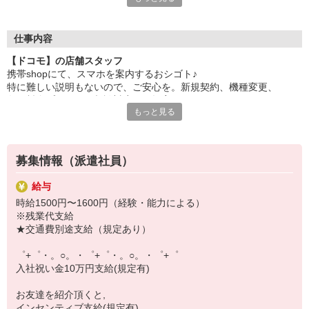
自分だけじゃなくって、
家族や友人にも適用されます！
仕事内容
さらに！各種リゾート施設やスポーツジムなどが
【ドコモ】の店舗スタッフ
特別割引価格でご利用可能☆
携帯shopにて、スマホを案内するおシゴト♪
お得に過ごしたいあなたの味方です♪
特に難しい説明もないので、ご安心を。新規契約、機種変更、
各種料金プランのご相談対応・ご提案などをお願いします。
【選べるお仕事いろいろ】
もっと見る
￣￣￣￣￣￣￣￣￣￣￣
初めての方でも安心♪
▼オフィスワーク
あなた専属のコーディネーターが親切・丁寧にフォローするので、
事務、経理、データ入力、コールセンター、受付
満足度◎
▼工場・製造・軽作業系
募集情報（派遣社員）
機械/食品製造・梱包・仕分け・加工・組立・検査
■携帯やインターネット販売業務
▼美容系
給与
docomo(ドコモ)/au(エーユー)・KDDI/softbank(ソフトバンク)など
眉毛サロンのアイブロウ・ネイリスト・エステ
時給1500円〜1600円（経験・能力による）
の大手キャリアから
▼営業・販売
※残業代支給
ワイモバイル(Y!mobille)、楽天モバイル、UQなど格安スマホまで幅
法人営業・アパレル販売・個別指導塾・人材紹介
★交通費別途支給（規定あり）
広く紹介可能♪
▼人気案件も多数♪
人気のApple（アップル）店舗もございます！
短期・期間限定・オープニング・官公庁案件
゜+゜・。○。・゜+゜・。○。・゜+゜
上場/優良/大手企業など
入社祝い金10万円支給(規定有)
【スマホ面接実施中】
お友達を紹介頂くと,
￣￣￣￣￣￣￣￣￣
インセンティブ支給(規定有)