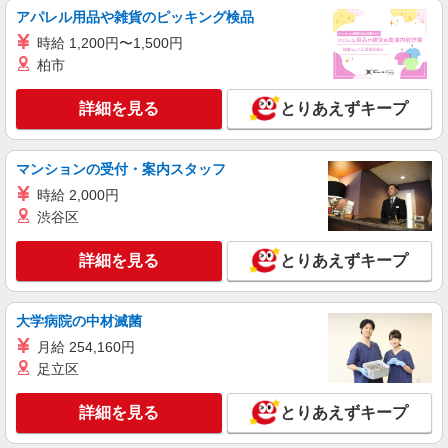
間6か月・時給1550円〜 ★交通費別途支給（規定
アパレル用品や雑貨のピッキング検品
あり） ゜+゜・。○。・゜+゜・。○。・゜+゜ 入
愛知県名古屋市熱田区の商業施設
社祝い金10万円支給(規定有) お友達を紹介頂くと,
時給 1,200円〜1,500円
インセンティブ支給(規定有) ゜・。○。・゜
柏市
詳細を見る
キープ
+゜・。○。・゜+゜
詳細を見る
とりあえずキープ
紹介予定派遣
株式会社シエロ
【UQモバイル】の店舗スタッフ
マンションの受付・案内スタッフ
時給1400円〜 ※別途インセンティブ制度あり
時給 2,000円
※残業代支給 ★交通費全額支給 ゜+゜・。
渋谷区
○。・゜+゜・。○。・゜+゜ 入社祝い金10万円支
愛知県名古屋市熱田区のUQスポット
給(規定有) お友達を紹介頂くと, インセンティブ支
詳細を見る
とりあえずキープ
給(規定有) ★月2回払い・週払い可能（規程有）★
詳細を見る
キープ
゜・。○。・゜+゜・。○。・゜+゜
大学病院の中材滅菌
紹介予定派遣
株式会社シエロ
月給 254,160円
人気機種に詳しくなれる携帯販売【au】
足立区
月給273200円〜 ※残業手当別途支給 ※研修期
間6か月・時給1550円〜 ★交通費別途支給（規定
詳細を見る
とりあえずキープ
あり） ゜+゜・。○。・゜+゜・。○。・゜+゜ 入
愛知県名古屋市熱田区の家電量販店
社祝い金10万円支給(規定有) お友達を紹介頂くと,