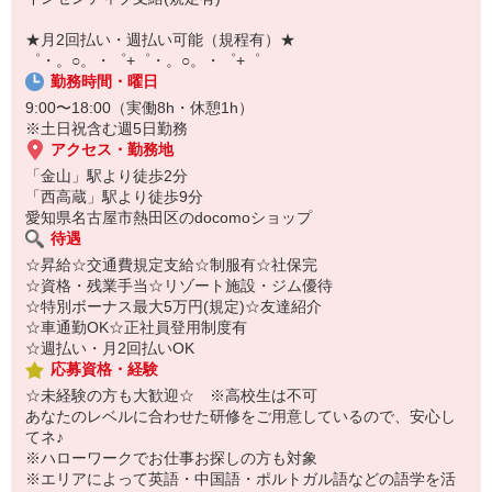
自宅に居ながらスマホでカンタン面接OK！
オンライン面談なのでスピード対応。
★月2回払い・週払い可能（規程有）★
即日登録もOK♪
゜・。○。・゜+゜・。○。・゜+゜
勤務時間・曜日
気になった方はお気軽にご相談ください！
9:00〜18:00（実働8h・休憩1h）
※土日祝含む週5日勤務
アクセス・勤務地
「金山」駅より徒歩2分
「西高蔵」駅より徒歩9分
愛知県名古屋市熱田区のdocomoショップ
待遇
☆昇給☆交通費規定支給☆制服有☆社保完
☆資格・残業手当☆リゾート施設・ジム優待
☆特別ボーナス最大5万円(規定)☆友達紹介
☆車通勤OK☆正社員登用制度有
☆週払い・月2回払いOK
応募資格・経験
☆未経験の方も大歓迎☆ ※高校生は不可
あなたのレベルに合わせた研修をご用意しているので、安心し
てネ♪
※ハローワークでお仕事お探しの方も対象
※エリアによって英語・中国語・ポルトガル語などの語学を活