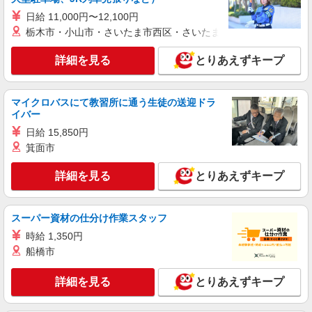
【docomo】の携帯販売スタッフ
日給 11,000円〜12,100円
時給1300円〜 ※残業代支給 ★交通費別途支給
栃木市・小山市・さいたま市西区・さいたま市岩槻区・久喜市・
（規定あり） ゜+゜・。○。・゜+゜・。○。・゜
+゜ 入社祝い金10万円支給(規定有) お友達を紹介
愛知県名古屋市熱田区のdocomoショップ
詳細を見る
とりあえずキープ
頂くと, インセンティブ支給(規定有) ★月2回払
い・週払い可能（規程有）★ ゜・。○。・゜
詳細を見る
キープ
+゜・。○。・゜+゜
マイクロバスにて教習所に通う生徒の送迎ドラ
イバー
紹介予定派遣
株式会社シエロ
日給 15,850円
スマホ携帯販売【エーユー】
箕面市
月給273200円〜 ※残業手当別途支給 ※研修期
詳細を見る
とりあえずキープ
間6か月・時給1550円〜 ★交通費別途支給（規定
あり） ゜+゜・。○。・゜+゜・。○。・゜+゜ 入
愛知県名古屋市熱田区の家電量販店
社祝い金10万円支給(規定有) お友達を紹介頂くと,
インセンティブ支給(規定有) ゜・。○。・゜
スーパー資材の仕分け作業スタッフ
詳細を見る
キープ
+゜・。○。・゜+゜
時給 1,350円
船橋市
派遣社員
株式会社シエロ
詳細を見る
とりあえずキープ
携帯販売スタッフ【au】
月給273200円〜 ※残業手当別途支給 ※研修期