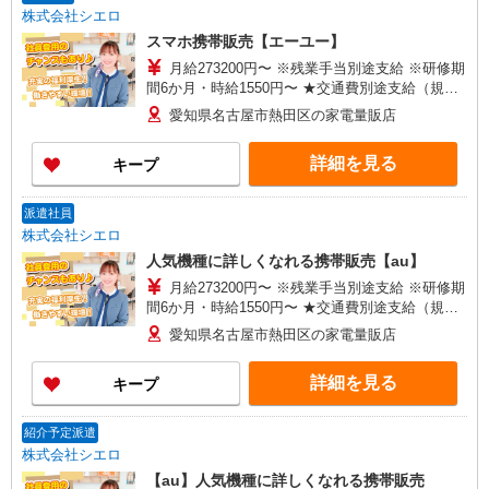
株式会社シエロ
スマホ携帯販売【エーユー】
月給273200円〜 ※残業手当別途支給 ※研修期
間6か月・時給1550円〜 ★交通費別途支給（規定
あり） ゜+゜・。○。・゜+゜・。○。・゜+゜ 入
愛知県名古屋市熱田区の家電量販店
社祝い金10万円支給(規定有) お友達を紹介頂くと,
インセンティブ支給(規定有) ゜・。○。・゜
詳細を見る
キープ
+゜・。○。・゜+゜
派遣社員
株式会社シエロ
人気機種に詳しくなれる携帯販売【au】
月給273200円〜 ※残業手当別途支給 ※研修期
間6か月・時給1550円〜 ★交通費別途支給（規定
あり） ゜+゜・。○。・゜+゜・。○。・゜+゜ 入
愛知県名古屋市熱田区の家電量販店
社祝い金10万円支給(規定有) お友達を紹介頂くと,
インセンティブ支給(規定有) ゜・。○。・゜
詳細を見る
キープ
+゜・。○。・゜+゜
紹介予定派遣
株式会社シエロ
【au】人気機種に詳しくなれる携帯販売