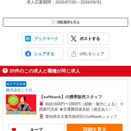
求人応募期間：2026/07/30～2026/08/31
閲覧履歴を見る
ブックマーク
ポストする
シェアする
URLをシェア
20
件のこの求人と職種が同じ求人
紹介予定派遣
株式会社シエロ
【softbank】の携帯販売スタッフ
時給1600円〜1800円（経験・能力による） ※
残業代支給 ★交通費別途支給（規定あり） ゜
+゜・。○。・゜+゜・。○。・゜+゜ 入社祝い金10
愛知県名古屋市熱田区のsoftbankショップ
万円支給(規定有) お友達を紹介頂くと, インセンテ
ィブ支給(規定有) ★月2回払い・週払い可能（規程
詳細を見る
キープ
有）★ ゜・。○。・゜+゜・。○。・゜+゜