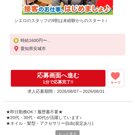
シエロのスタッフの9割は未経験からのスタート♪
時給1600円〜
※別途インセンティブ、職能評価制度あり
愛知県安城市
※残業代支給
★交通費別途支給（規定あり）
゜+゜・。○。・゜+゜・。○。・゜+゜
応募画面へ進む
入社祝い金10万円支給(規定有)
1分で応募完了!!
キープ
お友達を紹介頂くと,
求人応募期間：2026/08/07～2026/08/31
インセンティブ支給(規定有)
★月2回払い・週払い可能（規程有）★
゜・。○。・゜+゜・。○。・゜+゜
★即日勤務OK！履歴書不要★
★20代・30代・40代が活躍しています♪
★ネイル・髪型・アクセサリー自由(規定あり)
もっと見る
新しい機種やプラン。