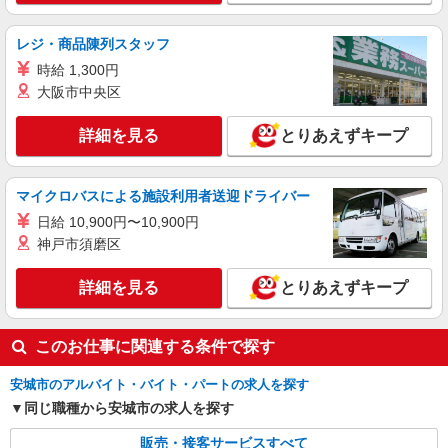
月給273200円 ※研修期間6か月・時給1550円
※残業代支給 ★交通費別途支給（規定あり） ゜
レジ・商品陳列スタッフ
+゜・。○。・゜+゜・。○。・゜+゜ 入社祝い金10
愛知県安城市の家電量販店
時給 1,300円
万円支給(規定有) お友達を紹介頂くと, インセンテ
ィブ支給(規定有) ゜・。○。・゜+゜・。○。・゜
大阪市中央区
詳細を見る
キープ
+゜
詳細を見る
とりあえずキープ
紹介予定派遣
株式会社シエロ
【エーユー】の店舗スタッフ
マイクロバスによる施設利用者送迎ドライバー
時給1400円〜 別途インセンティブ制度あり ※
日給 10,900円〜10,900円
残業代支給 ★交通費全額支給 ゜+゜・。○。・゜
神戸市須磨区
+゜・。○。・゜+゜ 入社祝い金10万円支給(規定
愛知県安城市のauショップ
有) お友達を紹介頂くと, インセンティブ支給(規定
詳細を見る
とりあえずキープ
有) ★月2回払い・週払い可能（規程有）★ ゜・。
詳細を見る
キープ
○。・゜+゜・。○。・゜+゜
このお仕事に関連する条件で探す
安城市のアルバイト・バイト・パートの求人を探す
同じ職種から安城市の求人を探す
販売・接客サービスすべて