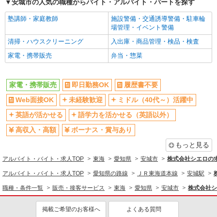
安城市の人気の職種からバイト・アルバイト・パートを探す
塾講師・家庭教師
施設警備・交通誘導警備・駐車輪
場管理・イベント警備
清掃・ハウスクリーニング
入出庫・商品管理・検品・検査
家電・携帯販売
弁当・惣菜
家電・携帯販売
即日勤務OK
履歴書不要
Web面接OK
未経験歓迎
ミドル（40代～）活躍中
英語が活かせる
語学力を活かせる（英語以外）
高収入・高額
ボーナス・賞与あり
もっと見る
アルバイト・バイト・求人TOP
東海
愛知県
安城市
株式会社シエロの
アルバイト・バイト・求人TOP
愛知県の路線
ＪＲ東海道本線
安城駅
職種・条件一覧
販売・接客サービス
東海
愛知県
安城市
株式会社シ
掲載ご希望のお客様へ
よくある質問