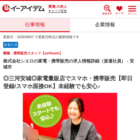
東海
の求人
▼エリア変更
仕事情報
企業情報
更新日：2026/08/07 ※更新日時点の最新情報です
派遣社員
職種：携帯販売スタッフ【softbank】
株式会社シエロの家電・携帯販売の求人情報詳細（派遣社員） - 安
城市
◎三河安城◎家電量販店でスマホ・携帯販売【即日
登録/スマホ面接OK】未経験でも安心♪