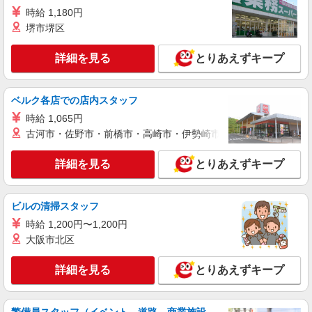
ィブ支給(規定有) ★月2回払い・週払い可能（規程
時給 1,180円
詳細を見る
キープ
有）★ ゜・。○。・゜+゜・。○。・゜+゜
堺市堺区
派遣社員
詳細を見る
とりあえずキープ
株式会社シエロ
【au】人気機種に詳しくなれる携帯販売
時給1500円〜1900円（経験・能力による） ※
ベルク各店での店内スタッフ
残業代支給 ★交通費別途支給（規定あり） ゜
時給 1,065円
+゜・。○。・゜+゜・。○。・゜+゜ 入社祝い金10
愛知県安城市のauショップ
万円支給(規定有) お友達を紹介頂くと, インセンテ
古河市・佐野市・前橋市・高崎市・伊勢崎市・太田市・館林市・
ィブ支給(規定有) ★月2回払い・週払い可能（規程
詳細を見る
キープ
有）★ ゜・。○。・゜+゜・。○。・゜+゜
詳細を見る
とりあえずキープ
紹介予定派遣
株式会社シエロ
ビルの清掃スタッフ
【ソフトバンク】の店舗スタッフ
時給 1,200円〜1,200円
時給1600円〜1700円（経験・能力による） ※
大阪市北区
残業代支給 ★交通費別途支給（規定あり） ゜
+゜・。○。・゜+゜・。○。・゜+゜ 入社祝い金10
愛知県安城市のsoftbankショップ
詳細を見る
とりあえずキープ
万円支給(規定有) お友達を紹介頂くと, インセンテ
ィブ支給(規定有) ★月2回払い・週払い可能（規程
詳細を見る
キープ
有）★ ゜・。○。・゜+゜・。○。・゜+゜