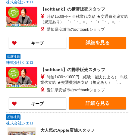
株式会社シエロ
【softbank】の携帯販売スタッフ
時給1500円〜 ※残業代支給 ★交通費別途支給
（規定あり） ゜+゜・。○。・゜+゜・。○。・゜
+゜ 入社祝い金10万円支給(規定有) お友達を紹介
愛知県安城市のsoftbankショップ
頂くと, インセンティブ支給(規定有) ★月2回払
い・週払い可能（規程有）★ ゜・。○。・゜
詳細を見る
キープ
+゜・。○。・゜+゜
派遣社員
株式会社シエロ
【softbank】の携帯販売スタッフ
時給1400〜1600円（経験・能力による） ※残
業代支給 ★交通費別途支給（規定あり） ゜
+゜・。○。・゜+゜・。○。・゜+゜ 入社祝い金10
愛知県安城市のsoftbankショップ
万円支給(規定有) お友達を紹介頂くと, インセンテ
ィブ支給(規定有) ★月2回払い・週払い可能（規程
詳細を見る
キープ
有）★ ゜・。○。・゜+゜・。○。・゜+゜
派遣社員
株式会社シエロ
大人気のApple店舗スタッフ