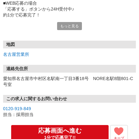
■WEB応募の場合
「応募する」ボタンから24H受付中♪
約1分で応募完了！
もっと見る
■電話応募の場合
電話応募も歓迎！（受付:10:00〜20:00）
土日祝も受付中♪
地図
【選考フロー】
名古屋営業所
①応募から3営業日を目安に、メールorお電話でご連絡します。
②面接日時を決定！「0120」から始まる電話番号からご連絡します
★スマホでWEB面接（LINEなど）・出張面接・事務所面接と選べま
連絡先住所
す
愛知県名古屋市中村区名駅南一丁目3番18号 NORE名駅8階801-C
③面接実施（履歴書不要）
号室
④勤務開始（スタート日は応相談）
※ご希望があれば、職場見学の調整もOKです！
この求人に関するお問い合わせ
お気軽にご応募ください♪
0120-919-849
担当：採用担当
応募画面へ進む
1分で応募完了!!
キープ