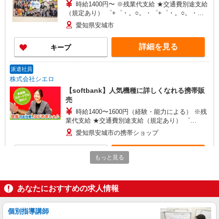
時給1400円〜 ※残業代支給 ★交通費別途支給
（規定あり） ゜+゜・。○。・゜+゜・。○。・゜
+゜ 入社祝い金10万円支給(規定有) お友達を紹介
愛知県安城市
頂くと, インセンティブ支給(規定有) ★月2回払
い・週払い可能（規程有）★ ゜・。○。・゜
詳細を見る
キープ
+゜・。○。・゜+゜
派遣社員
株式会社シエロ
【softbank】人気機種に詳しくなれる携帯販
売
時給1400〜1600円（経験・能力による） ※残
業代支給 ★交通費別途支給（規定あり） ゜
+゜・。○。・゜+゜・。○。・゜+゜ 入社祝い金10
愛知県安城市の携帯ショップ
万円支給(規定有) お友達を紹介頂くと, インセンテ
ィブ支給(規定有) ★月2回払い・週払い可能（規程
詳細を見る
キープ
有）★ ゜・。○。・゜+゜・。○。・゜+゜
もっと見る
紹介予定派遣
株式会社シエロ
あなたにおすすめの求人情報
【エーユー】の店舗スタッフ
時給1400円〜 ※別途インセンティブ制度あり
個別指導講師
※残業代支給 ★交通費全額支給 ゜+゜・。