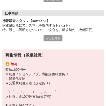
日々変わる専門知識を覚えるのはやっぱり大変。
でも心配ご無用！
仕事内容
シエロのご紹介するお店は、チームワークが良く
携帯販売スタッフ【softbank】
お互いに教え合ったり、フォローしあったりする
家電量販店にて、スマホを案内するおシゴト♪
和気あいあいとした人間関係がある店舗ばかり！
特に難しい説明もないので、ご安心を。新規契約、機種変更、
皆で一緒にステップアップしましょう♪
各種料金プランのご相談対応・ご提案などをお願いします。
もっと見る
【選べるお仕事いろいろ】
初めての方でも安心♪
￣￣￣￣￣￣￣￣￣￣￣
あなた専属のコーディネーターが親切・丁寧にフォローするので、
▼オフィスワーク
満足度◎
事務、経理、データ入力、コールセンター、受付
募集情報（派遣社員）
▼工場・製造・軽作業系
■携帯やインターネット販売業務
機械/食品製造・梱包・仕分け・加工・組立・検査
給与
docomo(ドコモ)/au(エーユー)・KDDI/softbank(ソフトバンク)など
▼美容系
時給1600円〜
の大手キャリアから
眉毛サロンのアイブロウ・ネイリスト・エステ
※別途インセンティブ、職能評価制度あり
ワイモバイル(Y!mobille)、楽天モバイル、UQなど格安スマホまで幅
▼営業・販売
※残業代支給
広く紹介可能♪
法人営業・アパレル販売・個別指導塾・人材紹介
★交通費別途支給（規定あり）
人気のApple（アップル）店舗もございます！
▼人気案件も多数♪
短期・期間限定・オープニング・官公庁案件
゜+゜・。○。・゜+゜・。○。・゜+゜
上場/優良/大手企業など
入社祝い金10万円支給(規定有)
【スマホ面接実施中】
お友達を紹介頂くと,