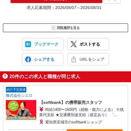
求人応募期間：2026/08/07～2026/08/31
閲覧履歴を見る
ブックマーク
ポストする
シェアする
URLをシェア
20
件のこの求人と職種が同じ求人
紹介予定派遣
株式会社シエロ
【softbank】の携帯販売スタッフ
時給1400〜1600円（経験・能力による） ※残
業代支給 ★交通費別途支給（規定あり） ゜
+゜・。○。・゜+゜・。○。・゜+゜ 入社祝い金10
愛知県安城市のsoftbankショップ
万円支給(規定有) お友達を紹介頂くと, インセンテ
ィブ支給(規定有) ★月2回払い・週払い可能（規程