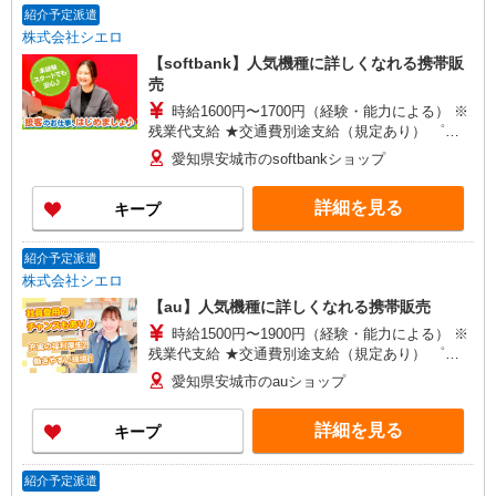
紹介予定派遣
株式会社シエロ
【softbank】人気機種に詳しくなれる携帯販
売
時給1600円〜1700円（経験・能力による） ※
残業代支給 ★交通費別途支給（規定あり） ゜
+゜・。○。・゜+゜・。○。・゜+゜ 入社祝い金10
愛知県安城市のsoftbankショップ
万円支給(規定有) お友達を紹介頂くと, インセンテ
ィブ支給(規定有) ★月2回払い・週払い可能（規程
詳細を見る
キープ
有）★ ゜・。○。・゜+゜・。○。・゜+゜
紹介予定派遣
株式会社シエロ
【au】人気機種に詳しくなれる携帯販売
時給1500円〜1900円（経験・能力による） ※
残業代支給 ★交通費別途支給（規定あり） ゜
+゜・。○。・゜+゜・。○。・゜+゜ 入社祝い金10
愛知県安城市のauショップ
万円支給(規定有) お友達を紹介頂くと, インセンテ
ィブ支給(規定有) ★月2回払い・週払い可能（規程
詳細を見る
キープ
有）★ ゜・。○。・゜+゜・。○。・゜+゜
紹介予定派遣