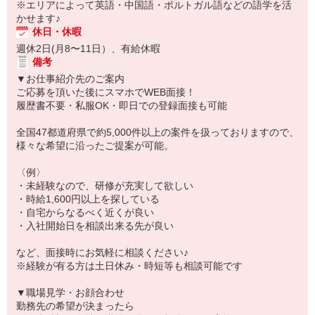
※エリアによって英語・中国語・ポルトガル語などの語学を活
かせます♪
休日・休暇
週休2日(月8〜11日）、有給休暇
備考
▼お仕事紹介先のご案内
ご応募を頂いた後にスマホでWEB面接！
履歴書不要・私服OK・即日での登録面接も可能
全国47都道府県で約5,000件以上の案件を扱っておりますので、
様々な希望に沿ったご提案が可能。
〈例〉
・未経験なので、研修が充実して欲しい
・時給1,600円以上を探している
・自宅からなるべく近くが良い
・入社開始日を相談出来る先が良い
など、面接時にお気軽に相談ください♪
※経験が有る方は土日休み・時短等も相談可能です
▼職場見学・お顔合わせ
勤務先の希望が決まったら