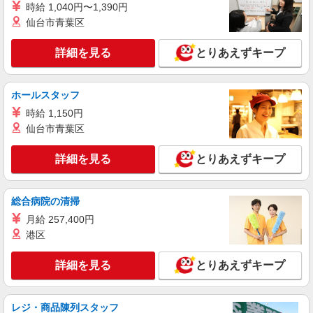
時給 1,040円〜1,390円
○。・゜+゜・。○。・゜+゜ 入社祝い金10万円支
愛知県安城市のauショップ
仙台市青葉区
給(規定有) お友達を紹介頂くと, インセンティブ支
給(規定有) ★月2回払い・週払い可能（規程有）★
詳細を見る
キープ
゜・。○。・゜+゜・。○。・゜+゜
詳細を見る
とりあえずキープ
紹介予定派遣
株式会社シエロ
ホールスタッフ
携帯販売スタッフ【softbank】
時給 1,150円
時給1600円〜 ※別途インセンティブ、職能評
仙台市青葉区
価制度あり ※残業代支給 ★交通費別途支給（規定
あり） ゜+゜・。○。・゜+゜・。○。・゜+゜ 入
愛知県安城市の家電量販店
詳細を見る
とりあえずキープ
社祝い金10万円支給(規定有) お友達を紹介頂くと,
インセンティブ支給(規定有) ★月2回払い・週払い
詳細を見る
キープ
可能（規程有）★ ゜・。○。・゜+゜・。○。・゜
総合病院の清掃
+゜
月給 257,400円
派遣社員
株式会社シエロ
港区
【ソフトバンク】の店舗スタッフ
詳細を見る
とりあえずキープ
時給1600円〜1700円（経験・能力による） ※
残業代支給 ★交通費別途支給（規定あり） ゜
+゜・。○。・゜+゜・。○。・゜+゜ 入社祝い金10
愛知県安城市のsoftbankショップ
万円支給(規定有) お友達を紹介頂くと, インセンテ
レジ・商品陳列スタッフ