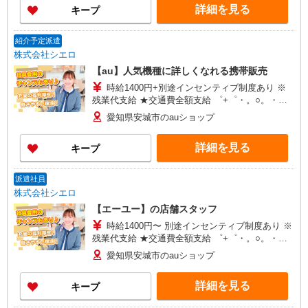
詳細を見る
キープ
有）★ ゜・。○。・゜+゜・。○。・゜+゜
紹介予定派遣
株式会社シエロ
【au】人気機種に詳しくなれる携帯販売
時給1400円+別途インセンティブ制度あり ※
残業代支給 ★交通費全額支給 ゜+゜・。○。・゜
+゜・。○。・゜+゜ 入社祝い金10万円支給(規定
愛知県安城市のauショップ
有) お友達を紹介頂くと, インセンティブ支給(規定
有) ★月2回払い・週払い可能（規程有）★ ゜・。
詳細を見る
キープ
○。・゜+゜・。○。・゜+゜
派遣社員
株式会社シエロ
【エーユー】の店舗スタッフ
時給1400円〜 別途インセンティブ制度あり ※
残業代支給 ★交通費全額支給 ゜+゜・。○。・゜
+゜・。○。・゜+゜ 入社祝い金10万円支給(規定
愛知県安城市のauショップ
有) お友達を紹介頂くと, インセンティブ支給(規定
有) ★月2回払い・週払い可能（規程有）★ ゜・。
詳細を見る
キープ
○。・゜+゜・。○。・゜+゜