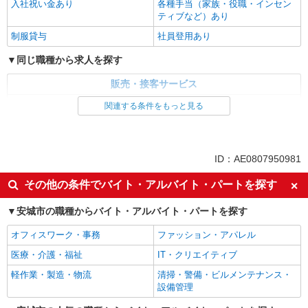
入社祝い金あり
各種手当（家族・役職・インセン
ティブなど）あり
制服貸与
社員登用あり
同じ職種から求人を探す
販売・接客サービス
家電・携帯販売
関連する条件をもっと見る
同じ特徴から求人を探す
未経験歓迎
ミドル（40代～）活躍中
ID：AE0807950981
英語が活かせる
ボーナス・賞与あり
その他の条件でバイト・アルバイト・パートを探す
日払い
車通勤OK
安城市の職種からバイト・アルバイト・パートを探す
交通費支給
社会保険あり
社員登用あり
オフィスワーク・事務
ファッション・アパレル
医療・介護・福祉
IT・クリエイティブ
軽作業・製造・物流
清掃・警備・ビルメンテナンス・
設備管理