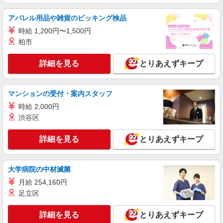
株式会社シエロ
アパレル用品や雑貨のピッキング検品
【エーユー】の店舗スタッフ
時給 1,200円〜1,500円
時給1400〜1600円（経験・能力による） ※残
業代支給 ★交通費別途支給（規定あり） ゜
柏市
+゜・。○。・゜+゜・。○。・゜+゜ 入社祝い金10
愛知県安城市の携帯ショップ
万円支給(規定有) お友達を紹介頂くと, インセンテ
詳細を見る
とりあえずキープ
ィブ支給(規定有) ★月2回払い・週払い可能（規程
詳細を見る
キープ
有）★ ゜・。○。・゜+゜・。○。・゜+゜
マンションの受付・案内スタッフ
紹介予定派遣
時給 2,000円
株式会社シエロ
渋谷区
大人気のApple店舗スタッフ
時給1400円〜 ※残業代支給 ★交通費別途支給
詳細を見る
とりあえずキープ
（規定あり） ゜+゜・。○。・゜+゜・。○。・゜
+゜ 入社祝い金10万円支給(規定有) お友達を紹介
愛知県安城市
頂くと, インセンティブ支給(規定有) ★月2回払
い・週払い可能（規程有）★ ゜・。○。・゜
大学病院の中材滅菌
詳細を見る
キープ
+゜・。○。・゜+゜
月給 254,160円
足立区
派遣社員
株式会社シエロ
詳細を見る
とりあえずキープ
人気機種に詳しくなれる携帯販売【au】