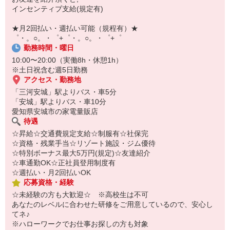
￣￣￣￣￣￣￣￣￣
インセンティブ支給(規定有)
自宅に居ながらスマホでカンタン面接OK！
オンライン面談なのでスピード対応。
★月2回払い・週払い可能（規程有）★
゜・。○。・゜+゜・。○。・゜+゜
勤務時間・曜日
10:00〜20:00（実働8h・休憩1h）
※土日祝含む週5日勤務
アクセス・勤務地
「三河安城」駅よりバス・車5分
「安城」駅よりバス・車10分
愛知県安城市の家電量販店
待遇
☆昇給☆交通費規定支給☆制服有☆社保完
☆資格・残業手当☆リゾート施設・ジム優待
☆特別ボーナス最大5万円(規定)☆友達紹介
☆車通勤OK☆正社員登用制度有
☆週払い・月2回払いOK
応募資格・経験
☆未経験の方も大歓迎☆ ※高校生は不可
あなたのレベルに合わせた研修をご用意しているので、安心し
てネ♪
※ハローワークでお仕事お探しの方も対象