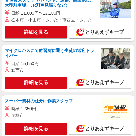
警備員スタッフ（イベント、道路、商業施設、
大型駐車場、JR列車見張りなど）
派遣社員
株式会社シエロ
日給 11,000円〜12,100円
栃木市・小山市・さいたま市西区・さいたま市岩槻区・久喜市・
【softbank】人気機種に詳しくなれる携帯販
売
詳細を見る
とりあえずキープ
時給1600円〜1700円（経験・能力による） ※
残業代支給 ★交通費別途支給（規定あり） ゜
+゜・。○。・゜+゜・。○。・゜+゜ 入社祝い金10
愛知県安城市のsoftbankショップ
万円支給(規定有) お友達を紹介頂くと, インセンテ
マイクロバスにて教習所に通う生徒の送迎ドラ
ィブ支給(規定有) ★月2回払い・週払い可能（規程
イバー
詳細を見る
キープ
有）★ ゜・。○。・゜+゜・。○。・゜+゜
日給 15,850円
箕面市
派遣社員
株式会社シエロ
詳細を見る
とりあえずキープ
【softbank】の携帯販売スタッフ
時給1500円〜 ※残業代支給 ★交通費別途支給
（規定あり） ゜+゜・。○。・゜+゜・。○。・゜
スーパー資材の仕分け作業スタッフ
+゜ 入社祝い金10万円支給(規定有) お友達を紹介
愛知県安城市のsoftbankショップ
時給 1,350円
頂くと, インセンティブ支給(規定有) ★月2回払
船橋市
い・週払い可能（規程有）★ ゜・。○。・゜
詳細を見る
キープ
+゜・。○。・゜+゜
詳細を見る
とりあえずキープ
紹介予定派遣