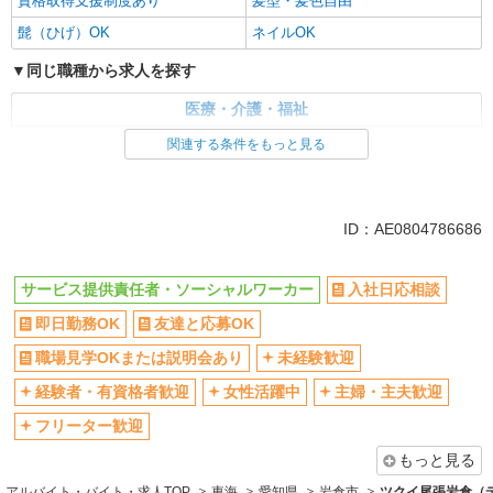
資格取得支援制度あり
髪型・髪色自由
髭（ひげ）OK
ネイルOK
同じ職種から求人を探す
医療・介護・福祉
サービス提供責任者・ソーシャルワーカー
関連する条件をもっと見る
同じ特徴から求人を探す
未経験歓迎
ミドル（40代～）活躍中
ID：AE0804786686
副業・WワークOK
交通費支給
社会保険あり
産休・育休取得実績あり
サービス提供責任者・ソーシャルワーカー
入社日応相談
社員登用あり
即日勤務OK
友達と応募OK
職場見学OKまたは説明会あり
未経験歓迎
経験者・有資格者歓迎
女性活躍中
主婦・主夫歓迎
フリーター歓迎
もっと見る
アルバイト・バイト・求人TOP
東海
愛知県
岩倉市
ツクイ尾張岩倉（