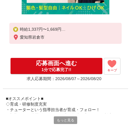
時給1,337円〜1,669円
愛知県岩倉市
★土日祝日は時給100円アップ！
※給与幅は資格・経験等による
応募画面へ進む
1分で応募完了!!
キープ
求人応募期間：2026/08/07～2026/08/20
■オススメポイント■
◇育成・研修制度充実
・チューターという指導担当者が育成・フォロー！
・初期研修や階層別研修など、成長段階に応じた研修制度あり
もっと見る
・キャリアアップ支援制度を活用して働きながら資格取得が可能