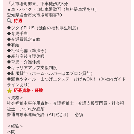
「大市場町郷東」下車徒歩約5分
★車・バイク・自転車通勤可（無料駐車場あり）
愛知県岩倉市大市場町順喜70
待遇
◆ツクイPLUS（独自の福利厚生制度）
◆育児手当
◆交通費規定支給
◆有給
◆社保完備（準法令）
◆産前産後介護休暇
◆育児・介護休業
◆キャリアアップ支援制度
◆制服貸与（ホームヘルパーはエプロン貸与）
◆髪色やネイル・まつげエクステ・ひげもOK！（※社内ガイド
ラインあり）
応募資格・経験
＜資格＞
社会福祉主事任用資格・介護福祉士・介護支援専門員・社会福
祉士 いずれか必須
普通自動車運転免許（AT限定可） 必須
＜経験＞
不問