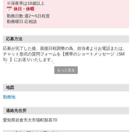
※深夜帯は18歳以上
休日・休暇
勤務日数:週2〜5日程度
勤務曜日:応相談
応募方法
応募が完了した後、面接日程調整の為、担当者よりお電話または、
チャット形式の質問フォームを【携帯のショートメッセージ（SM
S）】にお送りいたします。
【応募から採用までの流れ】
もっと見る
1.応募…Webもしくはお電話より応募ください。
2.面接…ご質問や働き方の相談も受け付けます。
※面接時に適性検査＋実技試験を実施
※実技試験はドライバーの職種のみとなります。
地図
3.採用…入社日はご相談に応じます。
勤務地
連絡先住所
愛知県岩倉市大市場町順喜70