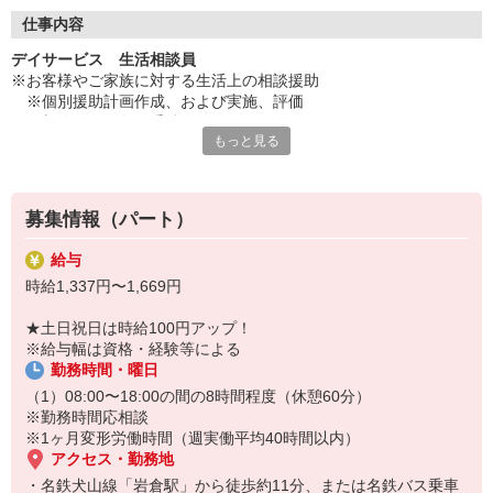
◇長く安心して働ける環境づくり
・ツクイ独自の福祉厚生制度でプライベートも充実
仕事内容
・子育てサポート企業として「くるみん認定」の取得
デイサービス 生活相談員
・子育て支援の福利厚生制度あり！子育てと仕事の両立を応援◎
※お客様やご家族に対する生活上の相談援助
・スタッフ何でも相談窓口やライフキャリア相談など、各相談窓
※個別援助計画作成、および実施、評価
口あり
※契約などの各種手続き
もっと見る
※サービス担当者会議への出席
◇頑張った分、スタッフに還元！
※ケアマネジャー、ご家族、その他関係機関との連絡調整・報告
・2024年冬季賞与からインセンティブ賞与を導入
※事務業務
・パートは特別手当の支給あり
※介護業務、送迎・添乗業務など
募集情報（パート）
★＼サービス・職種の魅力／
給与
生活相談員はサービスの質の向上における重要なキーパーソンとな
時給1,337円〜1,669円
る存在です。さまざまな人との出会いから、人とのつながりが生ま
れ、その中で自分にはない考えや知識を身につけられ、自分の人間
★土日祝日は時給100円アップ！
性を磨いていくことができるのも、生活相談員の魅力です。日勤の
※給与幅は資格・経験等による
勤務でワークライフバランスに合わせた働き方ができます。
勤務時間・曜日
（1）08:00〜18:00の間の8時間程度（休憩60分）
※勤務時間応相談
※1ヶ月変形労働時間（週実働平均40時間以内）
アクセス・勤務地
・名鉄犬山線「岩倉駅」から徒歩約11分、または名鉄バス乗車