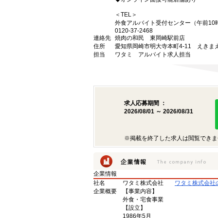
＜TEL＞
外食アルバイト受付センター（午前10
0120-37-2468
連絡先
焼肉の和民 東岡崎駅前店
住所
愛知県岡崎市明大寺本町4-11 えきまえ
担当
ワタミ アルバイト求人担当
求人応募期間 ：
2026/08/01 ～ 2026/08/31
※掲載を終了した求人は閲覧できま
企業情報
社名
ワタミ株式会社
ワタミ株式会社
企業概要
【事業内容】
外食・宅食事業
【設立】
1986年5月