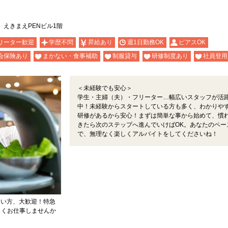
 えきまえPENビル1階
リーター歓迎
学歴不問
昇給あり
週1日勤務OK
ピアスOK
会保険あり
まかない・食事補助
制服貸与
研修制度あり
社員登用
＜未経験でも安心＞
学生・主婦（夫）・フリーター…幅広いスタッフが活
中！未経験からスタートしている方も多く、わかりや
研修があるから安心！まずは簡単な事から始めて、慣
きたら次のステップへ進んでいけばOK。あなたのペー
で、無理なく楽しくアルバイトをしてくださいね！
たい方、大歓迎！特急
しくお仕事しませんか