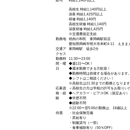
給与
時給1,140円以上
高校生 時給1,140円以上
深夜 時給1,425円以上
研修 時給1,140円
高校生研修 時給1,140円
深夜研修 時給1,425円
※交通費規定支給
勤務地
焼肉の和民 東岡崎駅前店
愛知県岡崎市明大寺本町4-11 えきま
交通ア
東岡崎駅 徒歩2分
クセス
勤務時
11:30〜23:00
間・曜
◆週1日〜OK！
日
◆週末勤務できる方歓迎！
◆勤務時間は前後する場合があります
◆シフトはご相談ください！
※高校生は21:30までの勤務となりま
応募資
＜高校生の方は学校の許可をお取りい
格・経
◆ヘアカラー・ピアスOK（規定あり）
験
◆学歴不問
◆経験不問
※22:00〜翌5:00の勤務は、18歳以上
待遇
・社会保険完備
・昇給有り
・制服貸与（一部）
・食事補助有り（50％OFF）