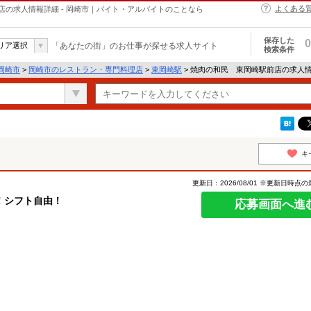
よくある
の求人情報詳細 - 岡崎市｜バイト・アルバイトのことなら
保存した
0
リア選択
「あなたの街」のお仕事が探せる求人サイト
検索条件
岡崎市
>
岡崎市のレストラン・専門料理店
>
東岡崎駅
> 焼肉の和民 東岡崎駅前店の求人
キ
更新日：2026/08/01 ※更新日時点
！シフト自由！
応募画面へ進