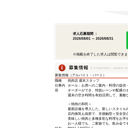
求人応募期間 ：
2026/08/01 ～ 2026/08/31
※掲載を終了した求人は閲覧できま
募集情報（アルバイト・パート）
職種
焼肉店 週末スタッフ
仕事内
ホール：お席へのご案内・料理の提供
容
オーダーができ、特急レーンや配膳ロ
週末の空き時間を有効活用して、素敵
＜焼肉の和民＞
最新設備を導入した、新しいスタイル
店内換気も抜群で、非接触型＝安全安
美味しい焼肉と多種多彩な料理をお手
お一人様でも、ご家族でも、飲み会で