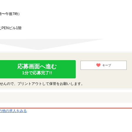
時〜午後7時）
PENビル1階
応募画面へ進む
キープ
1分で応募完了!!
せんので、プリントアウトして保管をお願いします。
の他の求人をみる