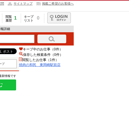
質問
サイトマップ
掲載ご希望のお客様へ
閲覧
キープ
1
0
履歴
リスト
ログイン
情報詳細
キープ中のお仕事（0件）
保存した検索条件（
0
件）
閲覧したお仕事（1件）
ープ
焼肉の和民 東岡崎駅前店
の最新情報です
む