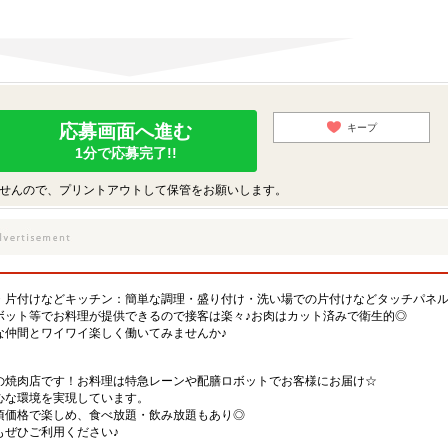
応募画面へ進む
キープ
1分で応募完了!!
せんので、プリントアウトして保管をお願いします。
・片付けなどキッチン：簡単な調理・盛り付け・洗い場での片付けなどタッチパネ
ボット等でお料理が提供できるので接客は楽々♪お肉はカット済みで衛生的◎
な仲間とワイワイ楽しく働いてみませんか♪
の焼肉店です！お料理は特急レーンや配膳ロボットでお客様にお届け☆
心な環境を実現しています。
頃価格で楽しめ、食べ放題・飲み放題もあり◎
もぜひご利用ください♪