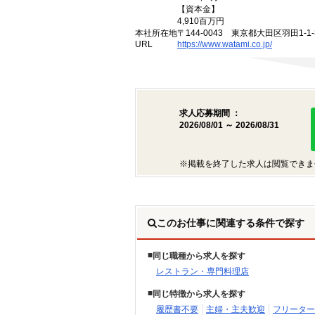
【資本金】
4,910百万円
本社所在地
〒144-0043 東京都大田区羽田1-1-
URL
https://www.watami.co.jp/
求人応募期間 ：
2026/08/01 ～ 2026/08/31
※掲載を終了した求人は閲覧できま
このお仕事に関連する条件で探す
同じ職種から求人を探す
レストラン・専門料理店
同じ特徴から求人を探す
履歴書不要
主婦・主夫歓迎
フリーター