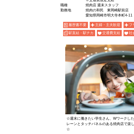
※交通費規定支給
職種
焼肉店 週末スタッフ
勤務地
焼肉の和民 東岡崎駅前店
愛知県岡崎市明大寺本町4-11
履歴書不要
主婦・主夫歓迎
フ
駅直結・駅チカ
交通費支給
社
☆週末に働きたい学生さん、Wワークし
レーンとタッチパネルのある焼肉店で楽
☆