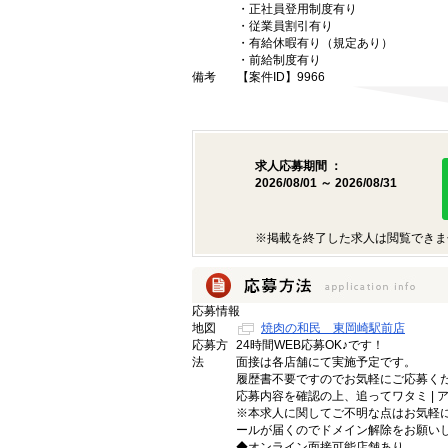
・正社員登用制度有り
・従業員割引有り
・有給休暇有り（規定あり）
・前給制度有り
備考
【案件ID】9966
求人応募期間 ：
2026/08/01 ～ 2026/08/31
※掲載を終了した求人は閲覧できま
応募情報
地図
焼肉の和民 東岡崎駅前店
応募方
24時間WEB応募OK♪です！
法
面接は各店舗にて実施予定です。
履歴書不要ですのでお気軽にご応募く
応募内容を確認の上、追ってワタミ |
※本求人に関してご不明な点はお気軽にワタミ |
ールが届くのでドメイン解除をお願い
◆オンライン面接可能店舗あり