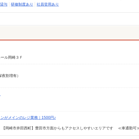
貸与
研修制度あり
社員登用あり
モール岡崎３Ｆ
（深夜割増有）
）
がメインのレジ業務｜1500円♪