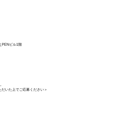
えPENビル1階
。
す。
ただいた上でご応募ください＞