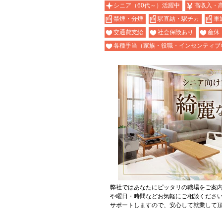
シニア（60代～）活躍中
高収入・
禁煙・分煙
駅直結・駅チカ
車
交通費支給
社会保険あり
産休
各種手当（家族・役職・インセンティブ
弊社ではあなたにピッタリの職場をご案
や曜日・時間などお気軽にご相談くださ
サポートしますので、安心して就業して