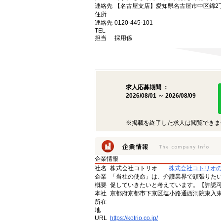
連絡先
【名古屋支店】愛知県名古屋市中区錦2丁目9
住所
連絡先
0120-445-101
TEL
担当
採用係
求人応募期間 ：
2026/08/01 ～ 2026/08/09
※掲載を終了した求人は閲覧できま
企業情報
社名
株式会社コトリオ
株式会社コトリオ
企業
「当社の使命」は、介護業界で頑張りた
概要
促していきたいと考えています。【許認可番号】
本社
京都府京都市下京区塩小路通西洞院東入東塩
所在
地
URL
https://kotrio.co.jp/