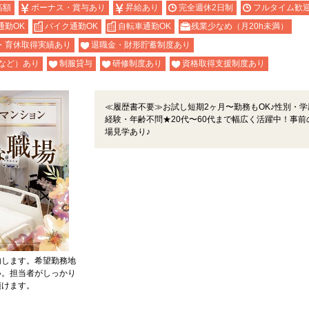
高額
ボーナス・賞与あり
昇給あり
完全週休2日制
フルタイム歓
通勤OK
バイク通勤OK
自転車通勤OK
残業少なめ（月20h未満）
・育休取得実績あり
退職金・財形貯蓄制度あり
など）あり
制服貸与
研修制度あり
資格取得支援制度あり
≪履歴書不要≫お試し短期2ヶ月〜勤務もOK♪性別・学
経験・年齢不問★20代〜60代まで幅広く活躍中！事前
場見学あり♪
内します。希望勤務地
い。担当者がしっかり
頂けます。