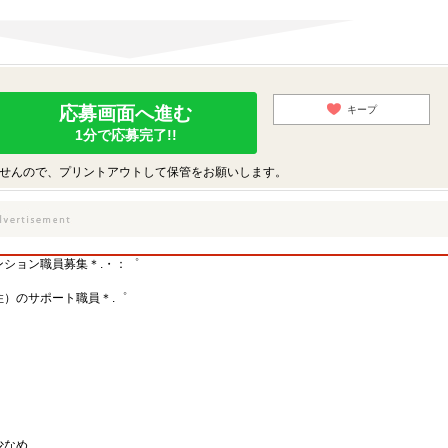
応募画面へ進む
キープ
1分で応募完了!!
せんので、プリントアウトして保管をお願いします。
ション職員募集＊.・：゜
）のサポート職員＊.゜
少なめ