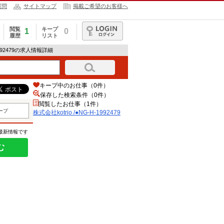
質問
サイトマップ
掲載ご希望のお客様へ
閲覧
キープ
1
0
履歴
リスト
ログイン
-1992479の求人情報詳細
キープ中のお仕事（0件）
保存した検索条件（
0
件）
閲覧したお仕事（1件）
ープ
株式会社kotrio /●NG-H-1992479
の最新情報です
む