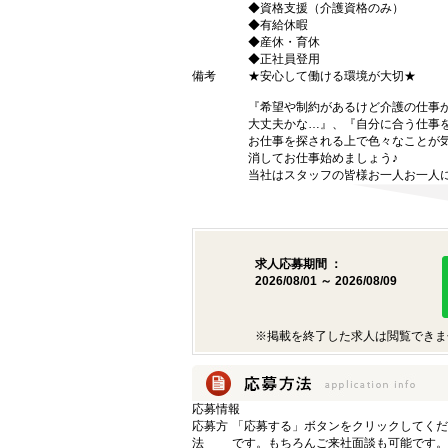
◆資格支援（介護資格のみ）
◆有給休暇
◆産休・育休
◆正社員登用
備考
★安心して働ける環境が大切★
『希望や制約があるけど介護の仕事
大丈夫かな…』、『自分に合う仕事
お仕事を探される上で色々なことが気
消してお仕事始めましょう♪
当社はスタッフの皆様お一人お一人に
求人応募期間 ：
2026/08/01 ～ 2026/08/09
※掲載を終了した求人は閲覧できま
応募情報
応募方
「応募する」ボタンをクリックしてくだ
法
です。もちろんご来社面談も可能です。