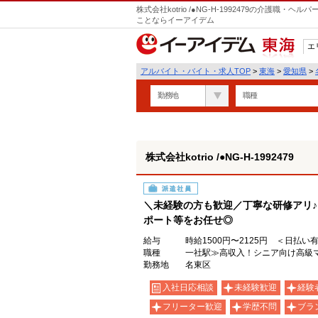
株式会社kotrio /●NG-H-1992479の介護職
ことならイーアイデム
エ
東海
アルバイト・バイト・求人TOP
>
東海
>
愛知県
>
勤務地
職種
株式会社kotrio /●NG-H-1992479
派遣社員
＼未経験の方も歓迎／丁寧な研修アリ
ポート等をお任せ◎
給与
時給1500円〜2125円 ＜日払い
職種
一社駅≫高収入！シニア向け高級
勤務地
名東区
入社日応相談
未経験歓迎
経験
フリーター歓迎
学歴不問
ブラ