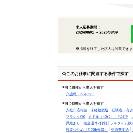
求人応募期間 ：
2026/08/01 ～ 2026/08/09
※掲載を終了した求人は閲覧できま
このお仕事に関連する条件で探す
同じ職種から求人を探す
介護職・ヘルパー
同じ特徴から求人を探す
入社日応相談
未経験歓迎
経験者・有資
ブランクOK
ミドル（40代～）活躍中
昇給あり
完全週休2日制
フルタイム歓
残業少なめ（月20h未満）
交通費支給