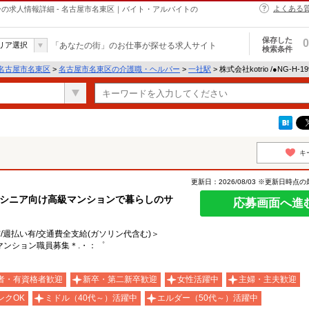
よくある
・ヘルパーの求人情報詳細 - 名古屋市名東区｜バイト・アルバイトの
保存した
0
リア選択
「あなたの街」のお仕事が探せる求人サイト
検索条件
名古屋市名東区
>
名古屋市名東区の介護職・ヘルパー
>
一社駅
> 株式会社kotrio /●NG-H
キ
更新日：2026/08/03 ※更新日時点
♪シニア向け高級マンションで暮らしのサ
応募画面へ進
有/週払い有/交通費全支給(ガソリン代含む)＞
マンション職員募集＊.・：゜
者・有資格者歓迎
新卒・第二新卒歓迎
女性活躍中
主婦・主夫歓迎
ンクOK
ミドル（40代～）活躍中
エルダー（50代～）活躍中