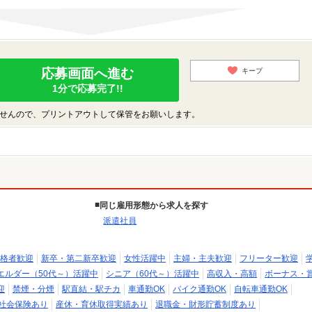
応募画面へ進む
キープ
1分で応募完了!!
せんので、プリントアウトして保管をお願いします。
同じ雇用形態から求人を探す
派遣社員
格者歓迎
新卒・第二新卒歓迎
女性活躍中
主婦・主夫歓迎
フリーター歓迎
エルダー（50代～）活躍中
シニア（60代～）活躍中
高収入・高額
ボーナス・
迎
禁煙・分煙
駅直結・駅チカ
車通勤OK
バイク通勤OK
自転車通勤OK
社会保険あり
産休・育休取得実績あり
退職金・財形貯蓄制度あり