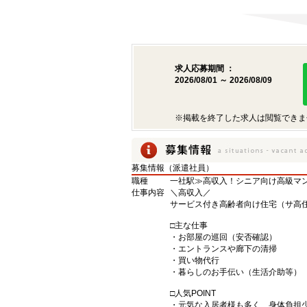
求人応募期間 ：
2026/08/01 ～ 2026/08/09
※掲載を終了した求人は閲覧できま
募集情報（派遣社員）
職種
一社駅≫高収入！シニア向け高級マン
仕事内容
＼高収入／
サービス付き高齢者向け住宅（サ高住
□主な仕事
・お部屋の巡回（安否確認）
・エントランスや廊下の清掃
・買い物代行
・暮らしのお手伝い（生活介助等）
□人気POINT
・元気な入居者様も多く、身体負担