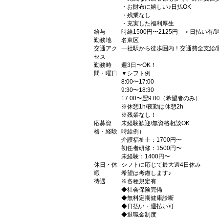
・お財布に嬉しい♪日払OK
・残業なし
・充実した福利厚生
給与
時給1500円〜2125円 ＜日払い有
勤務地
名東区
交通アク
一社駅から徒歩圏内！交通費全支給/
セス
勤務時
週3日〜OK！
間・曜日
▼シフト例
8:00〜17:00
9:30〜18:30
17:00〜翌9:00（希望者のみ）
※休憩1h/夜勤は休憩2h
※残業なし！
応募資
未経験歓迎/無資格相談OK
格・経験
時給例）
介護福祉士：1700円〜
初任者研修：1500円〜
未経験：1400円〜
休日・休
シフトに応じて最大週4日休み
暇
希望は考慮します♪
待遇
※各種規定有
◆社会保険完備
◆無料定期健康診断
◆日払い・週払い可
◆退職金制度