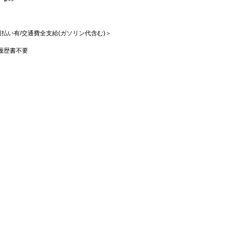
/週払い有/交通費全支給(ガソリン代含む)＞
履歴書不要