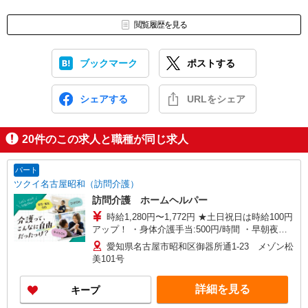
閲覧履歴を見る
ブックマーク
ポストする
シェアする
URLをシェア
20
件のこの求人と職種が同じ求人
パート
ツクイ名古屋昭和（訪問介護）
訪問介護 ホームヘルパー
時給1,280円〜1,772円 ★土日祝日は時給100円
アップ！ ・身体介護手当:500円/時間 ・早朝夜間
深夜手当:300円/時間 （18:00〜翌07:59の時間
愛知県名古屋市昭和区御器所通1-23 メゾン松
帯） ・ICT手当:2,000円/月 ・深夜割増は別途支給
美101号
・ケア→ケアの移動時間も賃金（時給）を支給 ※
特定事業所加算手当:60円/時間含む ※給与幅は資
詳細を見る
キープ
格・経験等による