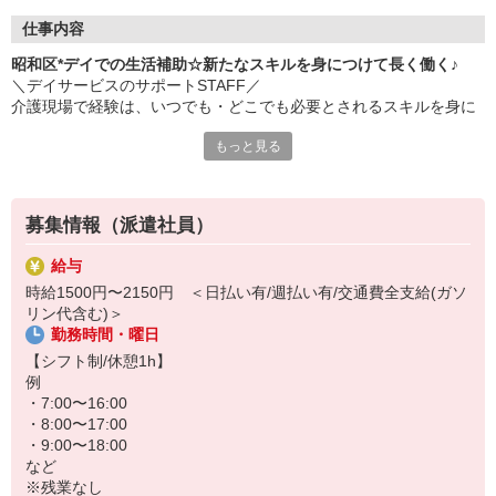
仕事内容
昭和区*デイでの生活補助☆新たなスキルを身につけて長く働く♪
＼デイサービスのサポートSTAFF／
介護現場で経験は、いつでも・どこでも必要とされるスキルを身に
つけられます！
もっと見る
▼お仕事内容
・食事や入浴等の介助、サポート
・レクリエーション企画、実施
募集情報（派遣社員）
・リハビリのサポート
・利用者さんのお話のお相手
給与
・送迎（できる方のみ） など
時給1500円〜2150円 ＜日払い有/週払い有/交通費全支給(ガソ
リン代含む)＞
研修制度が充実しているので、知識や経験が全くなくても心配ナシ
勤務時間・曜日
◎
わからないことはその場ですぐに聞ける環境です♪
【シフト制/休憩1h】
例
▼嬉しいポイントは他にも！
・7:00〜16:00
日払い・週払いが可能でなので、買い物や旅行の予定に合わせてお
・8:00〜17:00
給料の受け取りが可能です☆
・9:00〜18:00
など
※残業なし