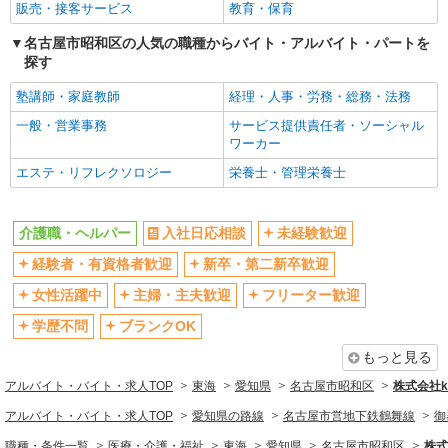
販売・接客サービス
教育・保育
名古屋市昭和区の人気の職種からバイト・アルバイト・パートを
探す
塾講師・家庭教師
経理・人事・労務・総務・法務
一般・営業事務
サービス提供責任者・ソーシャル
ワーカー
エステ・リフレクソロジー
栄養士・管理栄養士
介護職・ヘルパー
入社日応相談
未経験歓迎
経験者・有資格者歓迎
新卒・第二新卒歓迎
女性活躍中
主婦・主夫歓迎
フリーター歓迎
学歴不問
ブランクOK
もっと見る
アルバイト・バイト・求人TOP
東海
愛知県
名古屋市昭和区
株式会社ko
アルバイト・バイト・求人TOP
愛知県の路線
名古屋市営地下鉄鶴舞線
御
職種・条件一覧
医療・介護・福祉
東海
愛知県
名古屋市昭和区
株式