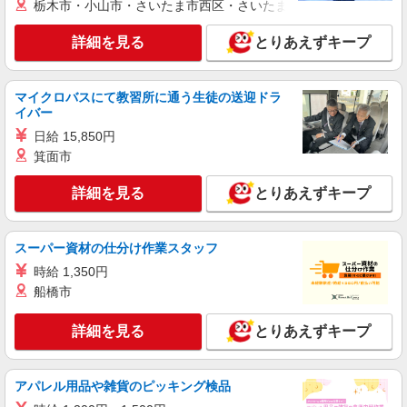
栃木市・小山市・さいたま市西区・さいたま市岩槻区・久喜市・
株式会社kotrio /●NG-H-2031169
御器所駅｜日払いOK！日収1.1万円超え×サ高
詳細を見る
とりあえずキープ
住スタッフ！
時給1500円〜2125円 ＜日払い有/週払い有/交
通費全支給(ガソリン代含む)＞
マイクロバスにて教習所に通う生徒の送迎ドラ
名古屋市昭和区
イバー
日給 15,850円
詳細を見る
キープ
箕面市
派遣社員
詳細を見る
とりあえずキープ
株式会社kotrio /●NG-H-1905841
御器所駅▼綺麗なサ高住で生活ケア▼清掃やフ
ロアの巡回など
スーパー資材の仕分け作業スタッフ
時給1500円〜2125円 ＜日払い有/週払い有/交
時給 1,350円
通費全支給(ガソリン代含む)＞
船橋市
名古屋市昭和区
詳細を見る
とりあえずキープ
詳細を見る
キープ
アパレル用品や雑貨のピッキング検品
正社員
グループホーム ソラスト向山/2380000010-003