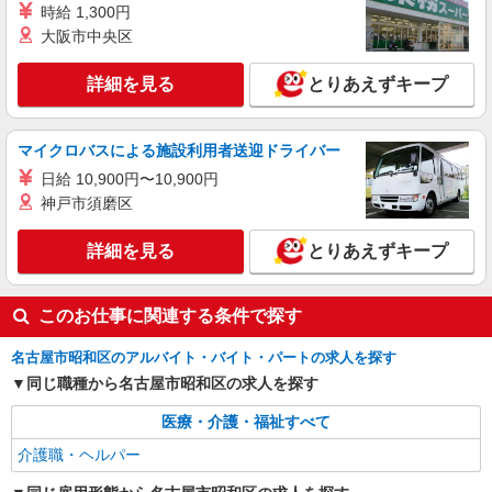
時給 1,300円
職員募集＊.・：゜
大阪市中央区
時給1500円〜2125円 ＜日払い有/週払い有/交
通費全支給(ガソリン代含む)＞
詳細を見る
とりあえずキープ
名古屋市昭和区
詳細を見る
キープ
マイクロバスによる施設利用者送迎ドライバー
日給 10,900円〜10,900円
正社員
神戸市須磨区
グループホーム ソラスト白金/2380000040-026
介護職員（ヘルパー）（役職なし）
詳細を見る
とりあえずキープ
月給204,600円〜219,600円（経験・能力等に
よる）
愛知県名古屋市昭和区白金1-20-3
このお仕事に関連する条件で探す
名古屋市昭和区のアルバイト・バイト・パートの求人を探す
詳細を見る
キープ
同じ職種から名古屋市昭和区の求人を探す
医療・介護・福祉すべて
介護職・ヘルパー