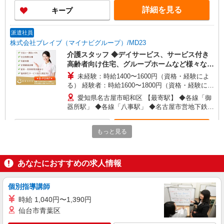
詳細を見る
キープ
派遣社員
株式会社ブレイブ（マイナビグループ）/MD23
介護スタッフ ◆デイサービス、サービス付き
高齢者向け住宅、グループホームなど様々な勤
務先から選べます。
未経験：時給1400〜1600円（資格・経験によ
る） 経験者：時給1600〜1800円（資格・経験によ
る） ◎月収例 時給1800円×1日8時間×22日（週5
愛知県名古屋市昭和区 【最寄駅】 ◆各線「御
日）＝31万6800円 ◆昇給あり ◆支払い方法 ※日
器所駅」 ◆各線「八事駅」 ◆名古屋市営地下鉄鶴
払い/週払い/月払い対応も可能です。詳しくは面談
舞線「荒畑駅」 ★その他、近隣に多数勤務地あり
時にご相談ください。 ◆交通費：別途全額支給 ※
ます！
詳細を見る
キープ
当社規定あり
もっと見る
アルバイト
パート
グループホーム ソラスト向山/2380000010-017
あなたにおすすめの求人情報
介護職員（ヘルパー）（施設兼務）
時給1,565円〜1,665円（経験・能力等による）
個別指導講師
愛知県名古屋市昭和区向山町3-30
時給 1,040円〜1,390円
仙台市青葉区
詳細を見る
キープ