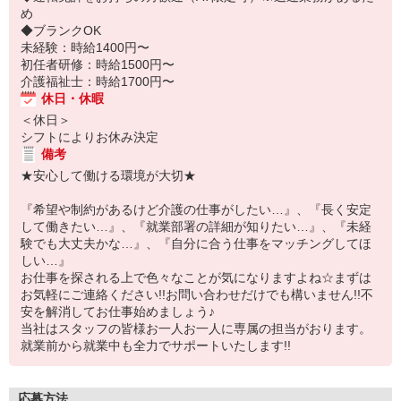
め
◆ブランクOK
未経験：時給1400円〜
初任者研修：時給1500円〜
介護福祉士：時給1700円〜
休日・休暇
＜休日＞
シフトによりお休み決定
備考
★安心して働ける環境が大切★
『希望や制約があるけど介護の仕事がしたい…』、『長く安定
して働きたい…』、『就業部署の詳細が知りたい…』、『未経
験でも大丈夫かな…』、『自分に合う仕事をマッチングしてほ
しい…』
お仕事を探される上で色々なことが気になりますよね☆まずは
お気軽にご連絡ください!!お問い合わせだけでも構いません!!不
安を解消してお仕事始めましょう♪
当社はスタッフの皆様お一人お一人に専属の担当がおります。
就業前から就業中も全力でサポートいたします!!
応募方法