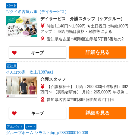
パート
ツクイ名古屋八事（デイサービス）
デイサービス 介護スタッフ（ケアクルー）
時給1,140円〜1,599円 ★土日祝日は時給100円
アップ！ ※給与幅は資格・経験等による
愛知県名古屋市昭和区山手通5丁目6番地の2
詳細を見る
キープ
正社員
そんぽの家 吹上/1087aa1
介護スタッフ
【介護福祉士】 月給：290,800円 年収例：392
万円〜 【実務者研修】 月給：265,000円 年収例：
360万円〜 【初任者研修・無資格】 月給：
愛知県名古屋市昭和区阿由知通2丁目6
249,300円 年収例：337万円〜 ※職務手当、働き
がい向上手当、日祝手当（月平均2回分）、夜勤手
詳細を見る
キープ
当（月平均5回分）等、毎月平均的に支払われる手
当を含みます。 ※介護福祉士のみ、特別職務手当
も含む ◎残業時は別途時間外手当支給（超過1
アルバイト
パート
分〜） ◎賞与 基本給2.08ヶ月分/年支給
グループホーム ソラスト向山/2380000010-006