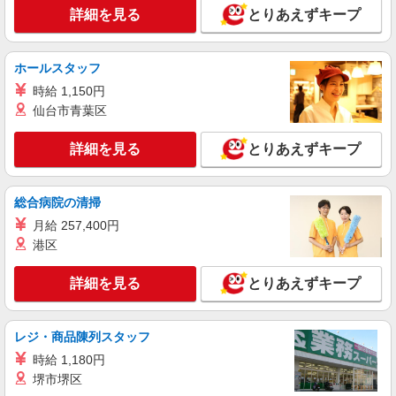
詳細を見る
とりあえずキープ
正社員
グループホーム ソラスト白金/2380000040-021
ホールスタッフ
介護管理職（施設長代理・所長代理）
時給 1,150円
月給332,755円 ＜給与補足＞月額253,700円＋
仙台市青葉区
定額時間外手当39,660円（20時間/超過分は別途支
給）＋夜勤5回分（39,395円）含む。※夜勤1回あ
愛知県名古屋市昭和区白金1-20-3
たり7,879円（深夜割増＋夜勤手当）
詳細を見る
とりあえずキープ
詳細を見る
キープ
総合病院の清掃
派遣社員
月給 257,400円
株式会社kotrio /●NG-H-2030654
港区
毎日通うのが楽しみになる＊ホテルのような美
しいサ高住のSTAFF
詳細を見る
とりあえずキープ
時給1500円〜2125円 ＜日払い有/週払い有/交
通費全支給(ガソリン代含む)＞
名古屋市昭和区
レジ・商品陳列スタッフ
時給 1,180円
詳細を見る
キープ
堺市堺区