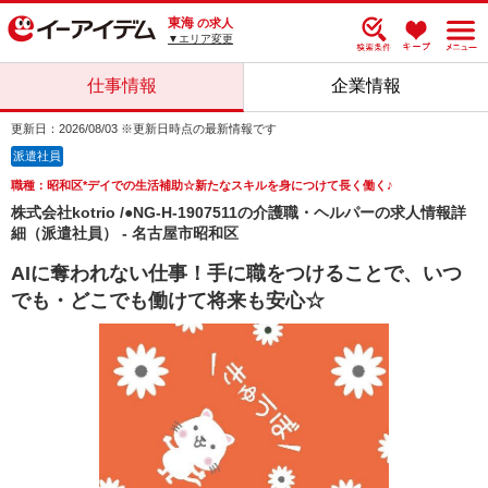
東海
の求人
▼エリア変更
仕事情報
企業情報
更新日：2026/08/03 ※更新日時点の最新情報です
派遣社員
職種：昭和区*デイでの生活補助☆新たなスキルを身につけて長く働く♪
株式会社kotrio /●NG-H-1907511の介護職・ヘルパーの求人情報詳
細（派遣社員） - 名古屋市昭和区
AIに奪われない仕事！手に職をつけることで、いつ
でも・どこでも働けて将来も安心☆