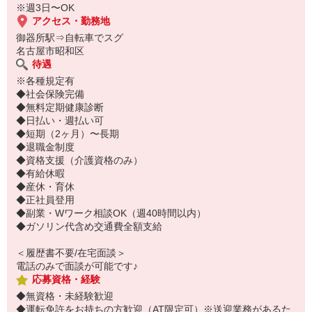
※週3日〜OK
アクセス・勤務地
御器所駅⇒自転車でスグ
名古屋市昭和区
待遇
※各種規定有
◆社会保険完備
◆無料定期健康診断
◆日払い・週払い可
◆短期（2ヶ月）〜長期
◆退職金制度
◆資格支援（介護資格のみ）
◆有給休暇
◆産休・育休
◆正社員登用
◆副業・Wワーク相談OK（週40時間以内）
◆ガソリン代含め交通費全額支給
＜履歴書不要/在宅面談＞
電話のみで面談が可能です♪
応募資格・経験
◆無資格・未経験歓迎
◆運転免許をお持ちの方歓迎（AT限定可）※送迎業務があるた