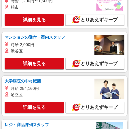
時給 1,200円〜1,500円
介護職員（ヘルパー）（介護助手）
柏市
月給242,336円〜263,704円（経験・能力等に
よる） ＜給与補足＞夜勤4〜6回分（42,736〜
詳細を見る
とりあえずキープ
64,104円）含む。※夜勤1回あたり10,684円（深夜
愛知県名古屋市昭和区向山町3-30
割増＋夜勤手当）
マンションの受付・案内スタッフ
詳細を見る
キープ
時給 2,000円
渋谷区
派遣社員
株式会社kotrio /●NG-H-2029575
詳細を見る
とりあえずキープ
＜御器所＞デイサービスSTAFF＊16時退社も
OK！子育て世代活躍中
時給1500円〜2125円 ＜日払い有/週払い有/交
大学病院の中材滅菌
通費全支給(ガソリン代含む)＞
月給 254,160円
名古屋市昭和区
足立区
詳細を見る
キープ
詳細を見る
とりあえずキープ
派遣社員
株式会社kotrio /●NG-H-1992467
レジ・商品陳列スタッフ
御器所駅≫高収入！シニア向け高級マンション