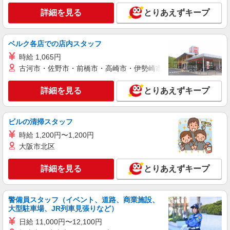
派遣社員
詳細を見る
とりあえずキープ
株式会社kotrio /●NG-H-2029823
日収1.2万円〜可★「とにかく収入重視!」が叶
う高時給の有料住宅
ベルク各店での店内スタッフ
時給1500円〜2125円 ＜日払い有/週払い有/交
時給 1,065円
通費全支給(ガソリン代含む)＞
古河市・佐野市・前橋市・高崎市・伊勢崎市・太田市・館林市・
名古屋市昭和区
詳細を見る
とりあえずキープ
詳細を見る
キープ
正社員
ビルの清掃スタッフ
グループホーム ソラスト向山/2380000010-004
時給 1,200円〜1,200円
介護職員（ヘルパー）（役職なし）
大阪市北区
月給247,560円〜279,712円（経験・能力等に
よる） ＜給与補足＞夜勤4〜6回分（42,960〜
詳細を見る
とりあえずキープ
65,112円）含む。※夜勤1回あたり10,740〜10,852
愛知県名古屋市昭和区向山町3-30
円（深夜割増＋夜勤手当）
詳細を見る
警備員スタッフ（イベント、道路、商業施設、
キープ
大型駐車場、JR列車見張りなど）
日給 11,000円〜12,100円
派遣社員