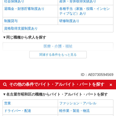
社会保険あり
産休・育休取得実績あり
退職金・財形貯蓄制度あり
各種手当（家族・役職・インセン
ティブなど）あり
制服貸与
研修制度あり
資格取得支援制度あり
同じ職種から求人を探す
医療・介護・福祉
介護職・ヘルパー
関連する条件をもっと見る
同じ特徴から求人を探す
未経験歓迎
ミドル（40代～）活躍中
ID：AE0730594569
ボーナス・賞与あり
車通勤OK
その他の条件でバイト・アルバイト・パートを探す
交通費支給
社会保険あり
名古屋市昭和区の職種からバイト・アルバイト・パートを探す
産休・育休取得実績あり
営業
ファッション・アパレル
ドライバー・配達
軽作業・製造・物流