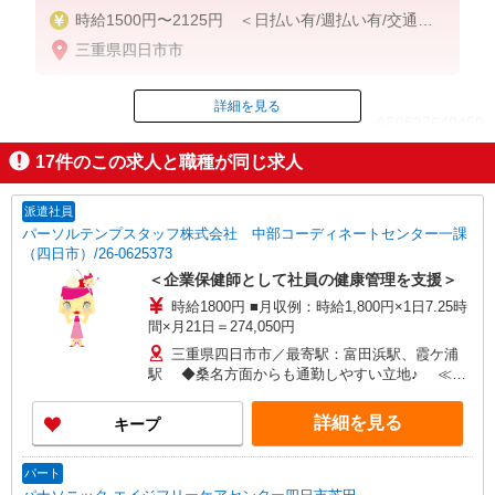
時給1500円〜2125円 ＜日払い有/週払い有/交通費
全支給(ガソリン代含む)＞
三重県四日市市
詳細を見る
ID：AE0527649450
17
件のこの求人と職種が同じ求人
掲載期間終了
派遣社員
パーソルテンプスタッフ株式会社 中部コーディネートセンター一課
（四日市）/26-0625373
＜企業保健師として社員の健康管理を支援＞
時給1800円 ■月収例：時給1,800円×1日7.25時
間×月21日＝274,050円
三重県四日市市／最寄駅：富田浜駅、霞ケ浦
駅 ◆桑名方面からも通勤しやすい立地♪ ≪車
通勤可≫ ◆敷地内の無料駐車場をご利用いただけ
ます
詳細を見る
キープ
パート