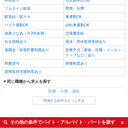
昇給あり
完全週休2日制
フルタイム歓迎
禁煙・分煙
駅直結・駅チカ
車通勤OK
バイク通勤OK
自転車通勤OK
残業少なめ（月20h未満）
交通費支給
社会保険あり
産休・育休取得実績あり
退職金・財形貯蓄制度あり
各種手当（家族・役職・インセン
ティブなど）あり
制服貸与
研修制度あり
資格取得支援制度あり
同じ職種から求人を探す
医療・介護・福祉
看護師・保健師・看護助手・助産師
関連する条件をもっと見る
同じ特徴から求人を探す
未経験歓迎
ミドル（40代～）活躍中
その他の条件でバイト・アルバイト・パートを探す