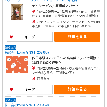
パナソニック エイジフリーケアセンター四日市芝田
デイサービス／看護師／パート
時給1,339円〜1,442円 ※経験・能力・資格等
による 保健師・正看護師 時給1,442円 准看護師
時給1,339円 〇時間外勤務手当 〇土日祝勤務手当
パナソニック エイジフリーケアセンター四日
〇無事故無違反表彰金 〇年末年始勤務手当
市芝田 三重県四日市市芝田1丁目10番11号
詳細を見る
キープ
派遣社員
株式会社kotrio /●NG-H-2029685
四日市駅★2300円〜の高時給！デイで看護！
16時退勤OKで安心
時給2300円〜2875円＜交通費全額支給(ガソリ
ン代含む)/日払い可/週払い可＞
四日市市
詳細を見る
キープ
派遣社員
株式会社kotrio /●NG-H-2093570