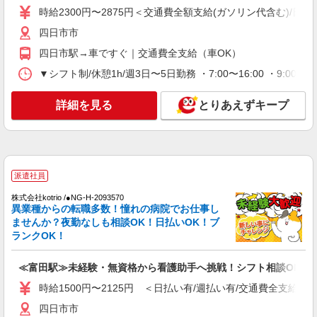
護スタッフ募集！
時給2300円〜2875円＜交通費全額支給(ガソリン代含む)/日払
時給2300円〜2875円 ＜日払い有/週払い有/交
四日市市
通費全支給(ガソリン代含む)＞
四日市駅→車ですぐ｜交通費全支給（車OK）
四日市市
▼シフト制/休憩1h/週3日〜5日勤務 ・7:00〜16:00 ・9:00
詳細を見る
キープ
詳細を見る
とりあえずキープ
派遣社員
株式会社kotrio /●NG-H-2029994
四日市駅｜看護師さんのサポートスタッフ募集
♪医療行為なし
派遣社員
時給1500円〜2125円 ＜日払い有/週払い有/交
通費全支給(ガソリン代含む)＞
株式会社kotrio /●NG-H-2093570
異業種からの転職多数！憧れの病院でお仕事し
四日市市
ませんか？夜勤なしも相談OK！日払いOK！ブ
ランクOK！
詳細を見る
キープ
≪富田駅≫未経験・無資格から看護助手へ挑戦！シフト相談OK♪
派遣社員
時給1500円〜2125円 ＜日払い有/週払い有/交通費全支給(ガ
株式会社kotrio /●NG-H-2093575
≪四日市駅≫未経験・無資格から看護助手へ挑
四日市市