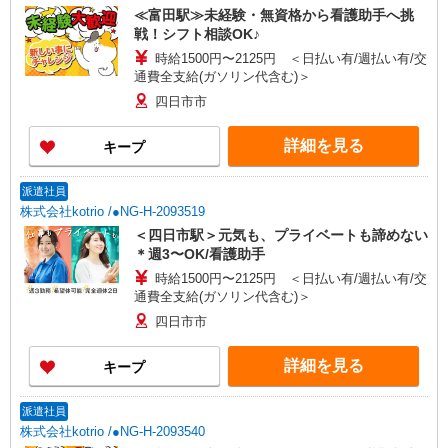
≪富田駅≫未経験・無資格から看護助手へ挑
戦！シフト相談OK♪
時給1500円〜2125円 ＜日払い有/週払い有/交
通費全支給(ガソリン代含む)＞
四日市市
詳細を見る
キープ
派遣社員
株式会社kotrio /●NG-H-2093519
＜四日市駅＞元気も、プライベートも諦めない
＊週3〜OK/看護助手
時給1500円〜2125円 ＜日払い有/週払い有/交
通費全支給(ガソリン代含む)＞
四日市市
詳細を見る
キープ
派遣社員
株式会社kotrio /●NG-H-2093540