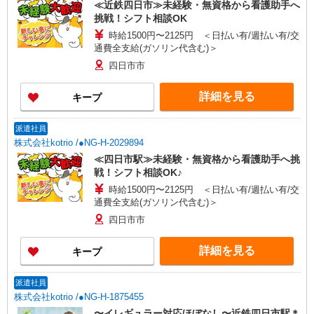
≪近鉄四日市≫未経験・無資格から看護助手へ
挑戦！シフト相談OK
時給1500円〜2125円 ＜日払い有/週払い有/交
通費全支給(ガソリン代含む)＞
四日市市
詳細を見る
キープ
派遣社員
株式会社kotrio /●NG-H-2029894
≪四日市駅≫未経験・無資格から看護助手へ挑
戦！シフト相談OK♪
時給1500円〜2125円 ＜日払い有/週払い有/交
通費全支給(ガソリン代含む)＞
四日市市
詳細を見る
キープ
派遣社員
株式会社kotrio /●NG-H-1875455
〜イレギュラー対応ほぼなし〜近鉄四日市駅＊