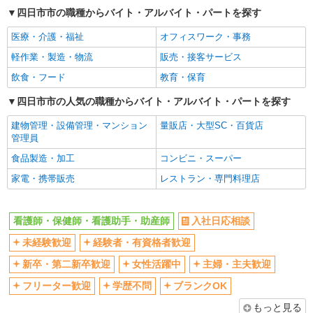
ボーナス・賞与あり
車通勤OK
四日市市の職種からバイト・アルバイト・パートを探す
交通費支給
社会保険あり
医療・介護・福祉
オフィスワーク・事務
産休・育休取得実績あり
軽作業・製造・物流
販売・接客サービス
飲食・フード
教育・保育
四日市市の人気の職種からバイト・アルバイト・パートを探す
建物管理・設備管理・マンション
量販店・大型SC・百貨店
管理員
食品製造・加工
コンビニ・スーパー
家電・携帯販売
レストラン・専門料理店
看護師・保健師・看護助手・助産師
入社日応相談
未経験歓迎
経験者・有資格者歓迎
新卒・第二新卒歓迎
女性活躍中
主婦・主夫歓迎
フリーター歓迎
学歴不問
ブランクOK
もっと見る