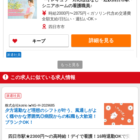
シニアホームの看護職員♪
時給2000円〜2875円＜ガソリン代含め交通費
全額支給/日払い・週払いOK＞
四日市市
詳細を見る
キープ
派遣社員
株式会社kotrio /●NG-H-2093518
もっと見る
＜近鉄四日市＞元気も、プライベートも諦めな
い＊週3〜OK/看護助手
この求人に似ている求人情報
時給1500円〜2125円 ＜日払い有/週払い有/交
通費全支給(ガソリン代含む)＞
四日市市内
派遣社員
株式会社kotrio /●NG-H-2029685
詳細を見る
キープ
夕方退勤など理想のシフトが叶う、風通しがよ
く穏やかな雰囲気◎病院からの転職も大歓迎！
ブランクOK！
派遣社員
株式会社kotrio /●NG-H-2031102
四日市駅★2300円〜の高時給！デイで看護！16時退勤OKで安心
＜四日市駅＞週3〜＆日払いOK◎高収入な看