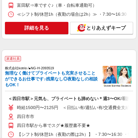
戦！シフト相談OK♪
富田駅⇒車ですぐ♪（車・自転車通勤可）
時給1500円〜2125円 ＜日払い有/週払い有/交
通費全支給(ガソリン代含む)＞
≪シフト制/休憩1h（夜勤の場合は2h）≫ ・7:30〜16:30 ・
四日市市
詳細を見る
とりあえずキープ
詳細を見る
キープ
派遣社員
株式会社kotrio /●NG-H-1908893
派遣社員
四日市駅＊病院のサポート役♪高時給＆充実の
研修で安心スタート
株式会社kotrio /●NG-H-2093519
無理なく働けてプライベートも充実させること
時給1500円〜2125円 ＜日払い有/週払い有/交
ができるお仕事です♪残業なし◎夜勤なしの相談
通費全支給(ガソリン代含む)＞
もOK！
四日市市
＜四日市駅＞元気も、プライベートも諦めない＊週3〜OK/看護助
詳細を見る
キープ
時給1500円〜2125円 ＜日払い有/週払い有/交通費全支給(ガ
四日市市
正社員
アスケア訪問入浴 四日市
四日市駅から車でスグ★履歴書不要★
看護師（訪問入浴）
【シフト制/休憩1h（夜勤の際は2h）】 ・7:30〜16:30 ・9:0
月給258,000円〜274,000円（地域による） 別