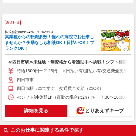
個別訪問(対面) 1件：4,286円〜5,239円 ・遠隔面
【活動エリア】三重県四日市市及びその周辺
談 1件：1,500〜1,691円 ・電話支援 1件：
1,000円〜1,429円 ・ICTメール支援 1件：500円
詳細を見る
キープ
※上記金額に消費税を加えた金額をお支払いいた
派遣社員
します ※交通費・電話代は弊社負担。その他、支
援内容により細則あり。
正社員
株式会社kotrio /●NG-H-2029894
異業種からの転職多数！憧れの病院でお仕事し
パナソニック エイジフリーケアセンター四日市芝田
ませんか？夜勤なしも相談OK！日払いOK！ブ
看護師／デイサービス／ショートステイ兼務／
ランクOK！
夜勤なし／正社員
月給24万9,000円〜26万4,000円 ※経験・能
≪四日市駅≫未経験・無資格から看護助手へ挑戦！シフト相談OK♪
力・資格等による 保健師 月給 26万4,000円 正看
護師 月給 25万9,000円 准看護師 月給 24万9,000円
時給1500円〜2125円 ＜日払い有/週払い有/交通費全支給(ガ
パナソニック エイジフリーケアセンター四日
〇資格手当 〇職種手当 〇業務手当 〇時間外勤務
市芝田 三重県四日市市芝田1丁目10番11号
四日市市
手当 〇休日勤務手当 〇無事故無違反表彰金 〇年
末年始勤務手当
四日市駅→車ですぐ｜交通費全支給（車OK）
詳細を見る
キープ
≪シフト制/休憩1h（夜勤の場合は2h）≫ ・7:30〜16:30 ・
詳細を見る
とりあえずキープ
このお仕事に関連する条件で探す