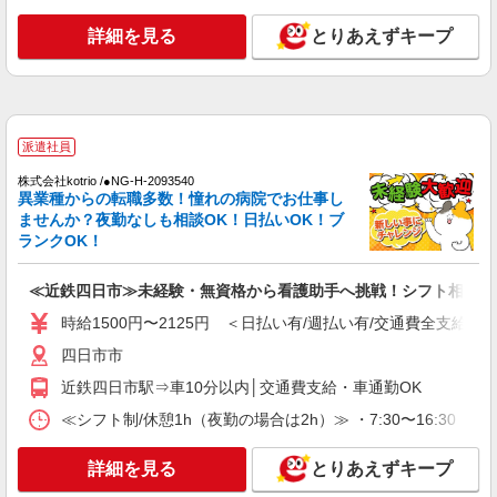
途交通費支給（30000円上限/月） 別途残業手当
詳細を見る
とりあえずキープ
（月平均残業時間20時間）残業代全額支給
アスケア訪問入浴 四日市 三重県四日市市栄
町6番5号 野呂貸事務所
詳細を見る
キープ
派遣社員
アルバイト
パート
株式会社kotrio /●NG-H-2093540
アスケア訪問入浴 四日市
異業種からの転職多数！憧れの病院でお仕事し
看護師（訪問入浴）
ませんか？夜勤なしも相談OK！日払いOK！ブ
ランクOK！
時給1695円〜1745円 ※経験・能力による
アスケア訪問入浴 四日市 三重県四日市市栄
≪近鉄四日市≫未経験・無資格から看護助手へ挑戦！シフト相談O
町6番5号 野呂貸事務所
時給1500円〜2125円 ＜日払い有/週払い有/交通費全支給(ガ
詳細を見る
キープ
四日市市
近鉄四日市駅⇒車10分以内│交通費支給・車通勤OK
業務委託
SOMPOヘルスサポート株式会社 全支援対応コース
≪シフト制/休憩1h（夜勤の場合は2h）≫ ・7:30〜16:30 ・
保健師・管理栄養士 特定保健指導
報酬：出来高制 報酬額（消費税抜き）： ・事
詳細を見る
とりあえずキープ
業所一括面談(対面) 1日：10,000円〜14,716円 ・