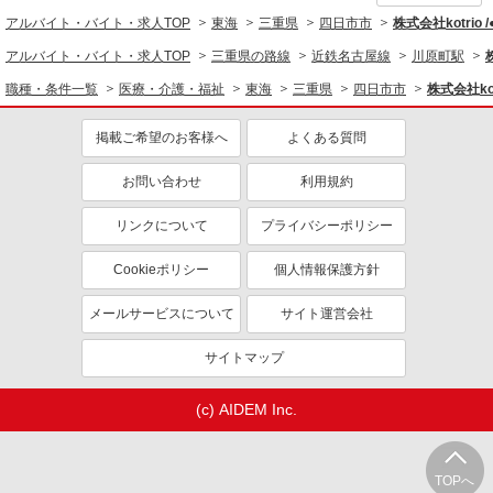
アルバイト・バイト・求人TOP
東海
三重県
四日市市
株式会社kotrio 
アルバイト・バイト・求人TOP
三重県の路線
近鉄名古屋線
川原町駅
職種・条件一覧
医療・介護・福祉
東海
三重県
四日市市
株式会社kot
掲載ご希望のお客様へ
よくある質問
お問い合わせ
利用規約
リンクについて
プライバシーポリシー
Cookieポリシー
個人情報保護方針
メールサービスについて
サイト運営会社
サイトマップ
(c) AIDEM Inc.
TOPへ