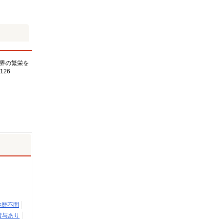
界の繁栄を
126
学歴不問
賞与あり