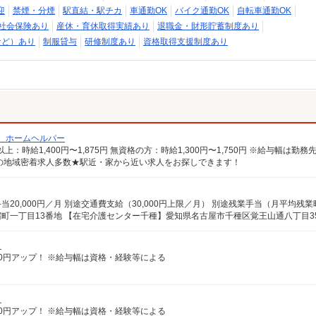
迎
禁煙・分煙
駅直結・駅チカ
車通勤OK
バイク通勤OK
自転車通勤OK
社会保険あり
産休・育休取得実績あり
退職金・財形貯蓄制度あり
など）あり
制服貸与
研修制度あり
資格取得支援制度あり
/ ホームヘルパー
の地域密着求人多数★駅近・家から近い求人をお探しできます！
）
給100円アップ！ ※給与幅は資格・経験等による
）
給100円アップ！ ※給与幅は資格・経験等による