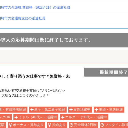
岡崎市の介護職 無資格（施設介護）の派遣社員
岡崎市の交通費支給の派遣社員
の求人の応募期間は既に終了しております。
さしく寄り添うお仕事です＊無資格・未
有/週払い有/交通費全支給(ガソリン代含む)＞
、大切なのはふつうのやさしさ＊
者・有資格者歓迎
新卒・第二新卒歓迎
女性活躍中
主婦・主夫歓迎
ンクOK
ミドル（40代～）活躍中
エルダー（50代～）活躍中
高額
ボーナス・賞与あり
昇給あり
完全週休2日制
フルタイム歓