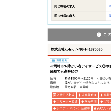
同じ職種の求人
同じ特徴の求人
こ
株式会社kotrio /●NG-H-1875535
派遣社員
≪岡崎市≫障がい者デイサービス◎や
経験でも高時給◎
給与
時給1500円〜2125円 ＜日払い
職種
障がい者デイ＊特別なスキルより
勤務地
最寄り駅：東岡崎
入社日応相談
未経験歓迎
経験
フリーター歓迎
学歴不問
ブラ
シニア（60代～）活躍中
高収入・