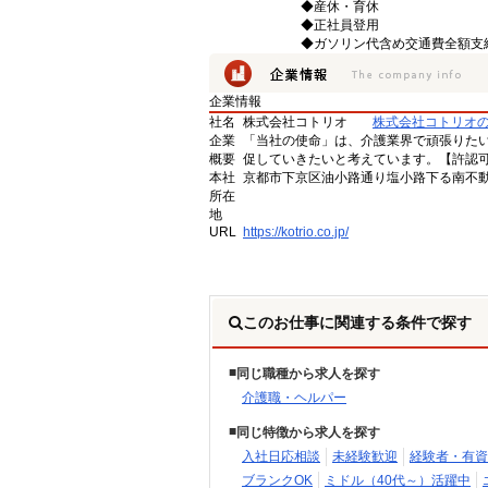
◆産休・育休
◆正社員登用
◆ガソリン代含め交通費全額支
企業情報
社名
株式会社コトリオ
株式会社コトリオ
企業
「当社の使命」は、介護業界で頑張りた
概要
促していきたいと考えています。【許認可番号】
本社
京都市下京区油小路通り塩小路下る南不動
所在
地
URL
https://kotrio.co.jp/
このお仕事に関連する条件で探す
同じ職種から求人を探す
介護職・ヘルパー
同じ特徴から求人を探す
入社日応相談
未経験歓迎
経験者・有資
ブランクOK
ミドル（40代～）活躍中