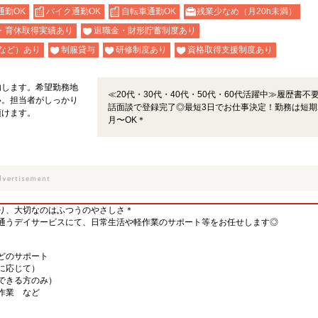
通勤OK
バイク通勤OK
自転車通勤OK
残業少なめ（月20h未満）
・育休取得実績あり
退職金・財形貯蓄制度あり
など）あり
制服貸与
研修制度あり
資格取得支援制度あり
内します。希望勤務地
≪20代・30代・40代・50代・60代活躍中≫履歴書不
い。担当者がしっかり
話面談で登録完了◎最短3日でお仕事決定！勤務は短期
頂けます。
月〜OK＊
り、大切なのはふつうのやさしさ＊
通うデイサービスにて、日常生活や軽作業のサポート等をお任せします◎
どのサポート
に応じて）
できる方のみ）
作業 など