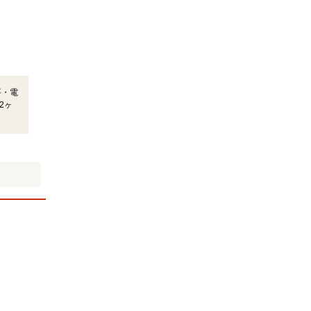
要・電
2ヶ