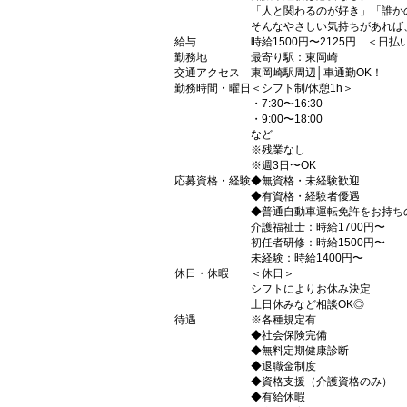
「人と関わるのが好き」「誰か
そんなやさしい気持ちがあれば
給与
時給1500円〜2125円 ＜日
勤務地
最寄り駅：東岡崎
交通アクセス
東岡崎駅周辺│車通勤OK！
勤務時間・曜日
＜シフト制/休憩1h＞
・7:30〜16:30
・9:00〜18:00
など
※残業なし
※週3日〜OK
応募資格・経験
◆無資格・未経験歓迎
◆有資格・経験者優遇
◆普通自動車運転免許をお持ち
介護福祉士：時給1700円〜
初任者研修：時給1500円〜
未経験：時給1400円〜
休日・休暇
＜休日＞
シフトによりお休み決定
土日休みなど相談OK◎
待遇
※各種規定有
◆社会保険完備
◆無料定期健康診断
◆退職金制度
◆資格支援（介護資格のみ）
◆有給休暇