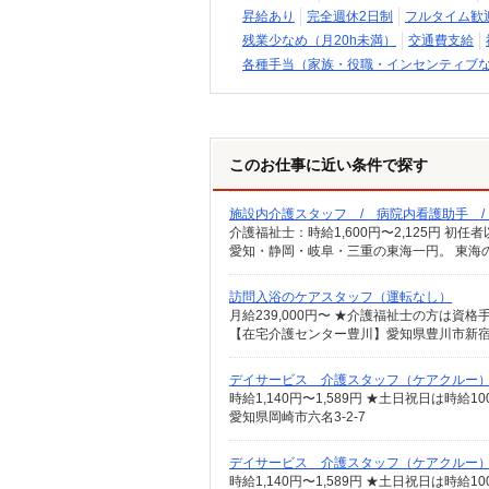
昇給あり
完全週休2日制
フルタイム歓
残業少なめ（月20h未満）
交通費支給
各種手当（家族・役職・インセンティブ
このお仕事に近い条件で探す
施設内介護スタッフ / 病院内看護助手 
愛知・静岡・岐阜・三重の東海一円。 東海
訪問入浴のケアスタッフ（運転なし）
デイサービス 介護スタッフ（ケアクルー
時給1,140円〜1,589円 ★土日祝日は時
愛知県岡崎市六名3-2-7
デイサービス 介護スタッフ（ケアクルー
時給1,140円〜1,589円 ★土日祝日は時