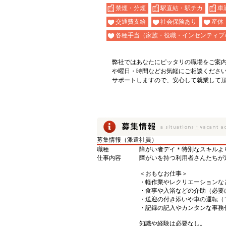
禁煙・分煙
駅直結・駅チカ
車
交通費支給
社会保険あり
産休
各種手当（家族・役職・インセンティブ
弊社ではあなたにピッタリの職場をご案
や曜日・時間などお気軽にご相談くださ
サポートしますので、安心して就業して
募集情報（派遣社員）
職種
障がい者デイ＊特別なスキルよ
仕事内容
障がいを持つ利用者さんたちが
＜おもなお仕事＞
・軽作業やレクリエーションな
・食事や入浴などの介助（必要
・送迎の付き添いや車の運転（
・記録の記入やカンタンな事務
知識や経験は必要なし。