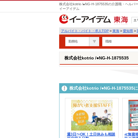
株式会社kotrio /●NG-H-1875535の介護職
イーアイデム
エ
東海
アルバイト・バイト・求人TOP
>
東海
>
愛知県
>
勤務地
職種
株式会社kotrio /●NG-H-1875535
株式会社kotrio /●NG-H-187
週3日〜OK！土日休みも相談
≪無資