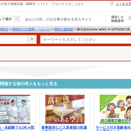
よくある
・ヘルパーの求人情報詳細 - 岡崎市｜バイト・アルバイトのことなら
保存した
0
リア選択
「あなたの街」のお仕事が探せる求人サイト
検索条件
岡崎市
>
岡崎市の介護職・ヘルパー
>
岡崎公園前駅
> 株式会社kotrio /●NG-H-1875535
5535に関連する他の求人をもっと見る
格・未経験でもOK≫院
食事提供など入居者様の快適
サービス付き高齢者向