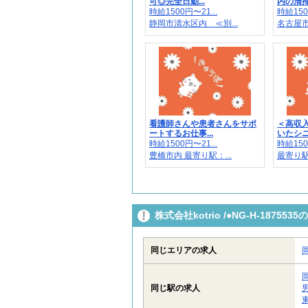
可◎完全日勤...
内の清掃や
時給1500円〜21...
時給150
静岡市清水区内 ≪別...
名古屋市
看護師さんや患者さんをサポ
＜高収入
ートするお仕事...
いたシニア
時給1500円〜21...
時給150
豊橋市内 最寄り駅：...
最寄り
株式会社kotrio /●NG-H-187
同じエリアの求人
同じ駅の求人