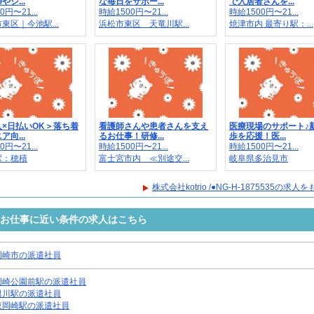
シ...
な毎日をサポー...
で入居者さんを...
0円〜21...
時給1500円〜21...
時給1500円〜21...
東区｜今池駅...
浜松市東区 天竜川駅...
焼津市内 最寄り駅：...
×日払いOK＞落ち着
看護師さんや患者さんを支え
医療現場のサポート♪
向...
るお仕事！研修...
歩を応援！医...
0円〜21...
時給1500円〜21...
時給1500円〜21...
駅：穂積
富士宮市内 ≪別途交...
岐阜県多治見市
株式会社kotrio /●NG-H-1875535の求
5535のお仕事に近い条件の求人はこちら
岡崎市の派遣社員
岡崎公園前駅の派遣社員
男川駅の派遣社員
東岡崎駅の派遣社員