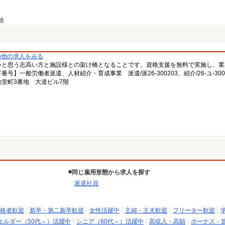
給
の他の求人をみる
いと思う志高い方と施設様との架け橋となることです。資格支援を無料で実施し、業
一般労働者派遣、人材紹介・育成事業 派遣/派26-300203、紹介/26-ユ-300
堂町3番地 大道ビル7階
同じ雇用形態から求人を探す
派遣社員
格者歓迎
新卒・第二新卒歓迎
女性活躍中
主婦・主夫歓迎
フリーター歓迎
エルダー（50代～）活躍中
シニア（60代～）活躍中
高収入・高額
ボーナス・