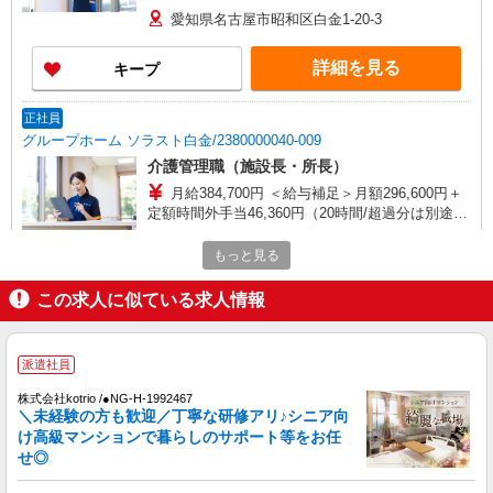
（5,100円/回）
愛知県名古屋市昭和区白金1-20-3
詳細を見る
キープ
正社員
グループホーム ソラスト白金/2380000040-009
介護管理職（施設長・所長）
月給384,700円 ＜給与補足＞月額296,600円＋
定額時間外手当46,360円（20時間/超過分は別途支
給）＋夜勤5回分（41,740円）含む。※夜勤1回あ
愛知県名古屋市昭和区白金1-20-3
たり8,348円（深夜割増＋夜勤2手当）
もっと見る
詳細を見る
キープ
この求人に似ている求人情報
派遣社員
株式会社kotrio /●NG-H-2030077
派遣社員
レア！【御器所駅】就労支援施設で軽作業の見
株式会社kotrio /●NG-H-1992467
守りなど＊未経験OK
＼未経験の方も歓迎／丁寧な研修アリ♪シニア向
時給1400円〜 ＜日払い有/週払い有/交通費全
け高級マンションで暮らしのサポート等をお任
支給(ガソリン代含む)＞
せ◎
名古屋市昭和区