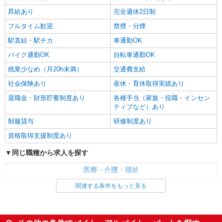
昇給あり
完全週休2日制
フルタイム歓迎
禁煙・分煙
駅直結・駅チカ
車通勤OK
バイク通勤OK
自転車通勤OK
残業少なめ（月20h未満）
交通費支給
社会保険あり
産休・育休取得実績あり
退職金・財形貯蓄制度あり
各種手当（家族・役職・インセン
ティブなど）あり
制服貸与
研修制度あり
資格取得支援制度あり
同じ職種から求人を探す
医療・介護・福祉
介護職・ヘルパー
関連する条件をもっと見る
同じ特徴から求人を探す
未経験歓迎
ミドル（40代～）活躍中