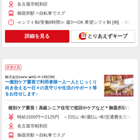
名古屋市昭和区
正社員
御器所駅⇒自転車でスグ
グループホーム ソラスト白金/2380000040-024
≪シフト制/実働8時間≫ 週3〜OK 希望シフト制 [例] ・08:00 〜 17
介護職員（ヘルパー）（介護助手）
月給256,650円 ＜給与補足＞夜勤5回分
詳細を見る
とりあえずキープ
（20,450円）含む。※夜勤1回あたり4,090円（深
夜割増＋夜勤手当）
愛知県名古屋市昭和区白金1-20-3
詳細を見る
キープ
派遣社員
派遣社員
株式会社kotrio /●NG-H-1992390
株式会社kotrio /●NG-H-2093163
〜個別ケア重視で利用者様一人一人とじっくり
御器所駅★未経験OKの人間関係に悩まない職
向き合える〜日々の見守りや生活のサポート等
場へ★サ高住スタッフ
をお任せします♪
時給1500円〜2125円 ＜日払い有/週払い有/交
通費全支給(ガソリン代含む)＞
個別ケア重視！高級シニア住宅で巡回やケアなど＊御器所駅/日払い
名古屋市昭和区
時給1500円〜2125円 ＜日払い有/週払い有/交通費全支給(ガ
名古屋市昭和区
詳細を見る
キープ
御器所駅⇒自転車でスグ