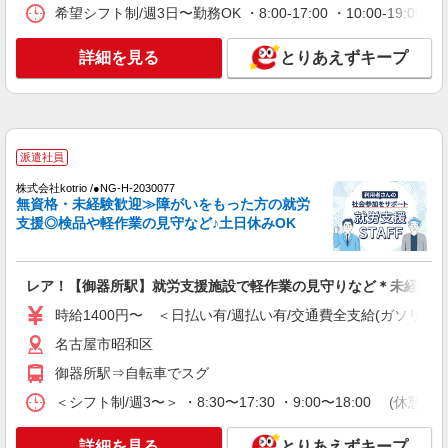
正社員
希望シフト制/週3日〜勤務OK ・8:00-17:00 ・10:00-19
グループホーム ソラスト向山/2380000010-003
介護職員（ヘルパー）（介護助手）
詳細を見る
とりあえずキープ
月給242,336円〜263,704円（経験・能力等に
よる） ＜給与補足＞夜勤4〜6回分（42,736〜
64,104円）含む。※夜勤1回あたり10,684円（深夜
愛知県名古屋市昭和区向山町3-30
割増＋夜勤手当）
派遣社員
詳細を見る
キープ
株式会社kotrio /●NG-H-2030077
無資格・未経験歓迎≫障がいをもった方の就労
正社員
支援◎検品や軽作業の見守など♪土日休みOK
グループホーム ソラスト白金/2380000040-008
介護職員（ヘルパー）（施設兼務）
月給287,634円〜347,460円（経験・能力等に
レア！【御器所駅】就労支援施設で軽作業の見守りなど＊未経験O
よる） ＜給与補足＞夜勤6〜10回分（46,434〜
80,260円）含む。※夜勤1回あたり7,739〜8,026円
時給1400円〜 ＜日払い有/週払い有/交通費全支給(ガソリン代
愛知県名古屋市昭和区白金1-20-3
（深夜割増＋夜勤2手当）、11,139〜11,426円（深
名古屋市昭和区
夜割増＋夜勤1手当）
詳細を見る
キープ
御器所駅⇒自転車でスグ
＜シフト制/週3〜＞ ・8:30〜17:30 ・9:00〜18:00 (休憩1
派遣社員
株式会社kotrio /●NG-H-2029575
詳細を見る
とりあえずキープ