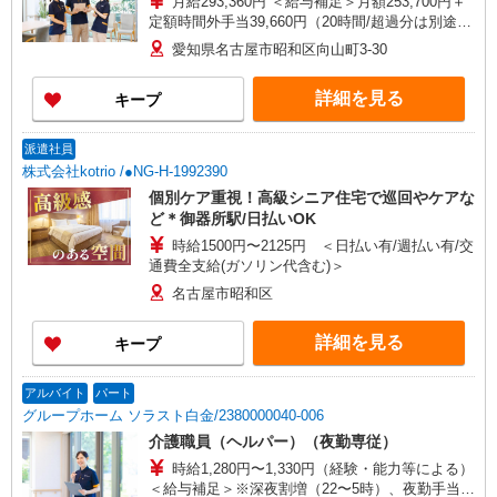
月給293,360円 ＜給与補足＞月額253,700円＋
定額時間外手当39,660円（20時間/超過分は別途支
給）※深夜割増（22〜5時）、夜勤手当（8,500円/
愛知県名古屋市昭和区向山町3-30
回）
詳細を見る
キープ
派遣社員
株式会社kotrio /●NG-H-1992390
個別ケア重視！高級シニア住宅で巡回やケアな
ど＊御器所駅/日払いOK
時給1500円〜2125円 ＜日払い有/週払い有/交
通費全支給(ガソリン代含む)＞
名古屋市昭和区
詳細を見る
キープ
アルバイト
パート
グループホーム ソラスト白金/2380000040-006
介護職員（ヘルパー）（夜勤専従）
時給1,280円〜1,330円（経験・能力等による）
＜給与補足＞※深夜割増（22〜5時）、夜勤手当