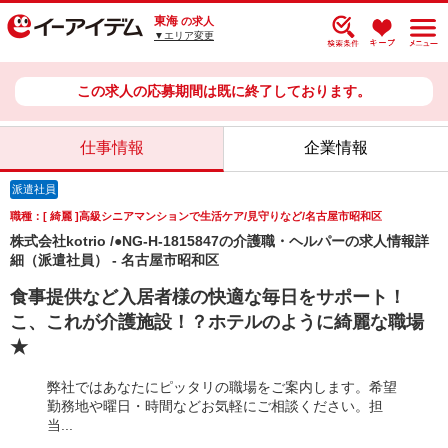
東海
の求人
▼エリア変更
この求人の応募期間は既に終了しております。
仕事情報
企業情報
派遣社員
職種：[ 綺麗 ]高級シニアマンションで生活ケア/見守りなど/名古屋市昭和区
株式会社kotrio /●NG-H-1815847の介護職・ヘルパーの求人情報詳
細（派遣社員） - 名古屋市昭和区
食事提供など入居者様の快適な毎日をサポート！
こ、これが介護施設！？ホテルのように綺麗な職場
★
弊社ではあなたにピッタリの職場をご案内します。希望
勤務地や曜日・時間などお気軽にご相談ください。担
当...