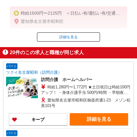
時給1500円〜2125円 ＜日払い有/週払い有/交通費
全支給(ガソリン代含む)＞
愛知県名古屋市昭和区
詳細を見る
ID：AE0527632331
20
件のこの求人と職種が同じ求人
掲載期間終了
パート
ツクイ名古屋昭和（訪問介護）
訪問介護 ホームヘルパー
時給1,280円〜1,772円 ★土日祝日は時給100円
アップ！ ・身体介護手当:500円/時間 ・早朝夜間
深夜手当:300円/時間 （18:00〜翌07:59の時間
愛知県名古屋市昭和区御器所通1-23 メゾン松
帯） ・ICT手当:2,000円/月 ・深夜割増は別途支給
美101号
・ケア→ケアの移動時間も賃金（時給）を支給 ※
特定事業所加算手当:60円/時間含む ※給与幅は資
詳細を見る
キープ
格・経験等による
パート