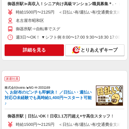
御器所駅≫高収入！シニア向け高級マンション職員募集＊.・：゜
詳細を見る
キープ
時給1500円〜2125円 ＜日払い有/週払い有/交通費全支給(ガ
名古屋市昭和区
アルバイト
パート
御器所駅⇒自転車でスグ
グループホーム ソラスト向山/2380000010-007
介護職員（ヘルパー）（役職なし）
週3日〜OK！ ▼シフト例 8:00〜17:00 9:30〜18:30 17
時給1,280円 ＜給与補足＞※深夜割増（22〜5
時）、夜勤手当（8,500円/回）
詳細を見る
とりあえずキープ
愛知県名古屋市昭和区向山町3-30
詳細を見る
キープ
派遣社員
アルバイト
パート
グループホーム ソラスト白金/2380000040-013
株式会社kotrio /●NG-H-2031169
＼ お財布のピンチも即解決！ ／日払い・週払い
介護職員（ヘルパー）（役職なし）
対応◎未経験でも高時給1,400円〜スタート可能
時給1,280円 ＜給与補足＞※深夜割増（22〜5
♪
時）、夜勤手当（5,100円/回）
愛知県名古屋市昭和区白金1-20-3
御器所駅｜日払いOK！日収1.1万円超え×サ高住スタッフ！
時給1500円〜2125円 ＜日払い有/週払い有/交通費全支給(ガ
詳細を見る
キープ