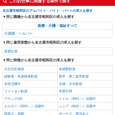
このお仕事に関連する条件で探す
＜給与補足＞※深夜割増（22〜5時）、夜勤手当
（8,500円/回）
愛知県名古屋市昭和区向山町3-30
名古屋市昭和区のアルバイト・バイト・パートの求人を探す
同じ職種から名古屋市昭和区の求人を探す
詳細を見る
キープ
医療・介護・福祉すべて
アルバイト
パート
介護職・ヘルパー
グループホーム ソラスト白金/2380000040-007
介護職員（ヘルパー）（施設兼務）
同じ雇用形態から名古屋市昭和区の求人を探す
時給1,565円〜1,665円（経験・能力等による）
派遣社員
愛知県名古屋市昭和区白金1-20-3
同じ特徴から名古屋市昭和区の求人を探す
詳細を見る
キープ
入社日応相談
未経験歓迎
経験者・有資格者歓迎
新卒・第二新卒歓迎
女性活躍中
主婦・主夫歓迎
フリーター歓迎
学歴不問
ブランクOK
ミドル（40代～）活躍中
エルダー（50代～）活躍中
シニア（60代～）活躍中
高収入・高額
ボーナス・賞与あり