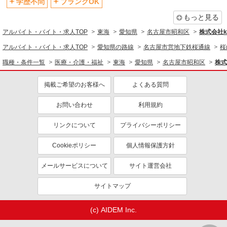
学歴不問
ブランクOK
もっと見る
アルバイト・バイト・求人TOP
東海
愛知県
名古屋市昭和区
株式会社ko
アルバイト・バイト・求人TOP
愛知県の路線
名古屋市営地下鉄桜通線
桜
職種・条件一覧
医療・介護・福祉
東海
愛知県
名古屋市昭和区
株式
掲載ご希望のお客様へ
よくある質問
お問い合わせ
利用規約
リンクについて
プライバシーポリシー
Cookieポリシー
個人情報保護方針
メールサービスについて
サイト運営会社
サイトマップ
(c) AIDEM Inc.