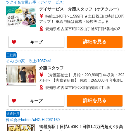
ツクイ名古屋八事（デイサービス）
デイサービス 介護スタッフ（ケアクルー）
時給1,140円〜1,599円 ★土日祝日は時給100円
アップ！ ※給与幅は資格・経験等による
愛知県名古屋市昭和区山手通5丁目6番地の2
詳細を見る
キープ
正社員
そんぽの家 吹上/1087aa1
介護スタッフ
【介護福祉士】 月給：290,800円 年収例：392
万円〜 【実務者研修】 月給：265,000円 年収例：
360万円〜 【初任者研修・無資格】 月給：
愛知県名古屋市昭和区阿由知通2丁目6
249,300円 年収例：337万円〜 ※職務手当、働き
がい向上手当、日祝手当（月平均2回分）、夜勤手
詳細を見る
キープ
当（月平均5回分）等、毎月平均的に支払われる手
当を含みます。 ※介護福祉士のみ、特別職務手当
も含む ◎残業時は別途時間外手当支給（超過1
派遣社員
分〜） ◎賞与 基本給2.08ヶ月分/年支給
株式会社kotrio /●NG-H-2031169
御器所駅｜日払いOK！日収1.1万円超え×サ高