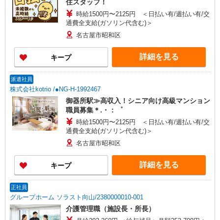
住スタッフ！
時給1500円〜2125円 ＜日払い有/週払い有/交
通費全支給(ガソリン代含む)＞
名古屋市昭和区
詳細を見る
キープ
派遣社員
株式会社kotrio /●NG-H-1992467
御器所駅≫高収入！シニア向け高級マンション
職員募集＊.・：゜
時給1500円〜2125円 ＜日払い有/週払い有/交
通費全支給(ガソリン代含む)＞
名古屋市昭和区
詳細を見る
キープ
正社員
グループホーム ソラスト向山/2380000010-001
介護管理職（施設長・所長）