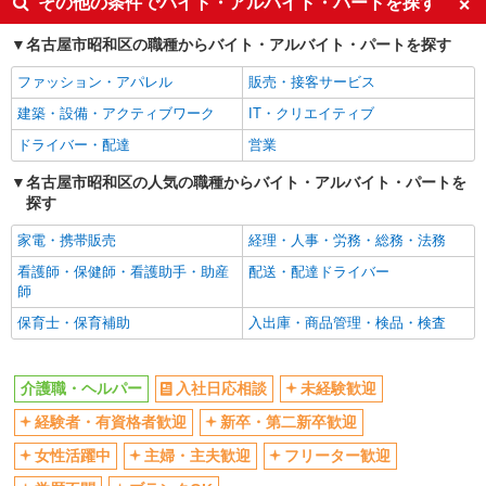
その他の条件でバイト・アルバイト・パートを探す
ボーナス・賞与あり
車通勤OK
名古屋市昭和区の職種からバイト・アルバイト・パートを探す
交通費支給
社会保険あり
ファッション・アパレル
販売・接客サービス
産休・育休取得実績あり
建築・設備・アクティブワーク
IT・クリエイティブ
ドライバー・配達
営業
名古屋市昭和区の人気の職種からバイト・アルバイト・パートを
探す
家電・携帯販売
経理・人事・労務・総務・法務
看護師・保健師・看護助手・助産
配送・配達ドライバー
師
保育士・保育補助
入出庫・商品管理・検品・検査
介護職・ヘルパー
入社日応相談
未経験歓迎
経験者・有資格者歓迎
新卒・第二新卒歓迎
女性活躍中
主婦・主夫歓迎
フリーター歓迎