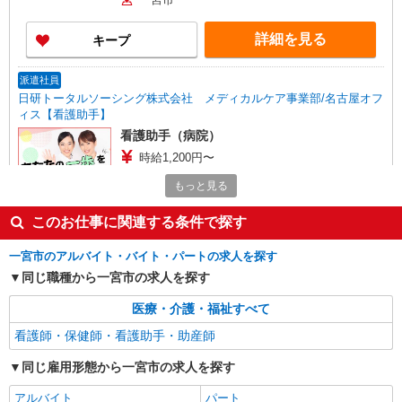
詳細を見る
キープ
派遣社員
日研トータルソーシング株式会社 メディカルケア事業部/名古屋オフ
ィス【看護助手】
看護助手（病院）
時給1,200円〜
愛知県一宮市
もっと見る
詳細を見る
このお仕事に関連する条件で探す
キープ
一宮市のアルバイト・バイト・パートの求人を探す
派遣社員
同じ職種から一宮市の求人を探す
株式会社kotrio /●NG-H-2029716
名鉄一宮駅★2300円〜の高時給！デイで看
医療・介護・福祉すべて
護！16時退勤OKで安心
看護師・保健師・看護助手・助産師
時給2300円〜2875円＜交通費全額支給(ガソリ
ン代含む)/日払い可/週払い可＞
同じ雇用形態から一宮市の求人を探す
一宮市
アルバイト
パート