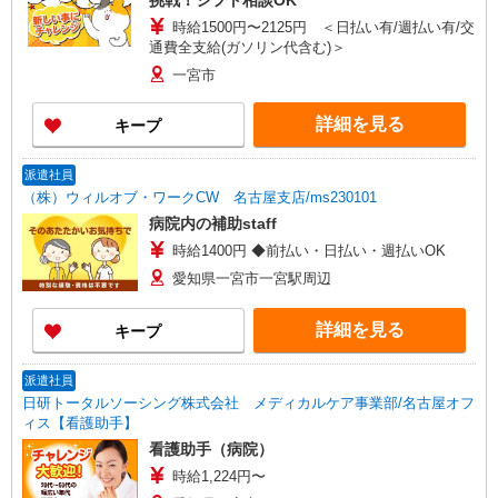
挑戦！シフト相談OK
時給1500円〜2125円 ＜日払い有/週払い有/交
通費全支給(ガソリン代含む)＞
一宮市
詳細を見る
キープ
派遣社員
（株）ウィルオブ・ワークCW 名古屋支店/ms230101
病院内の補助staff
時給1400円 ◆前払い・日払い・週払いOK
愛知県一宮市一宮駅周辺
詳細を見る
キープ
派遣社員
日研トータルソーシング株式会社 メディカルケア事業部/名古屋オフ
ィス【看護助手】
看護助手（病院）
時給1,224円〜