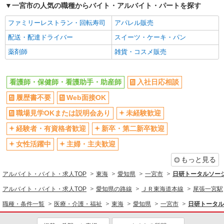
≪名鉄一宮駅≫未経験・無資格から看護助手へ
一宮市の人気の職種からバイト・アルバイト・パートを探す
挑戦！シフト相談OK
ファミリーレストラン・回転寿司
アパレル販売
時給1500円〜2125円 ＜日払い有/週払い有/交
通費全支給(ガソリン代含む)＞
配送・配達ドライバー
スイーツ・ケーキ・パン
一宮市
薬剤師
雑貨・コスメ販売
詳細を見る
キープ
看護師・保健師・看護助手・助産師
入社日応相談
派遣社員
履歴書不要
Web面接OK
株式会社スタッフサービス・メディカル 名古屋医療オフィス（お仕
事No.W10374660）
職場見学OKまたは説明会あり
未経験歓迎
看護助手
経験者・有資格者歓迎
新卒・第二新卒歓迎
時給1400円
女性活躍中
主婦・主夫歓迎
愛知県一宮市内のクリニック
もっと見る
詳細を見る
キープ
アルバイト・バイト・求人TOP
東海
愛知県
一宮市
日研トータルソー
アルバイト・バイト・求人TOP
愛知県の路線
ＪＲ東海道本線
尾張一宮駅
派遣社員
日研トータルソーシング株式会社 メディカルケア事業部/名古屋オフ
職種・条件一覧
医療・介護・福祉
東海
愛知県
一宮市
日研トータル
ィス【看護助手】
看護助手（病院）