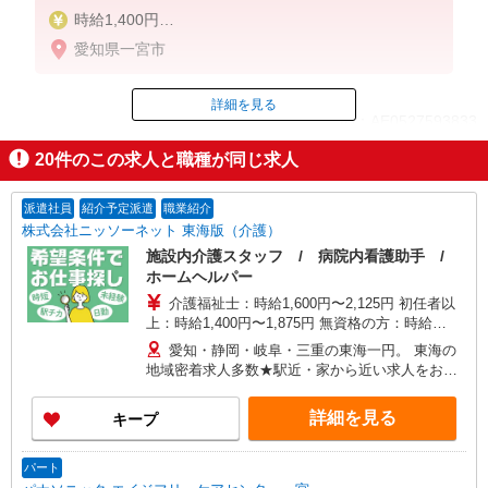
時給1,400円
★週払いOK（規定あり）
愛知県一宮市
※給与幅は経験・能力による
詳細を見る
ID：AE0527593833
20
件のこの求人と職種が同じ求人
掲載期間終了
派遣社員
紹介予定派遣
職業紹介
株式会社ニッソーネット 東海版（介護）
施設内介護スタッフ / 病院内看護助手 /
ホームヘルパー
介護福祉士：時給1,600円〜2,125円 初任者以
上：時給1,400円〜1,875円 無資格の方：時給
1,300円〜1,750円 ※給与幅は勤務先による +交通
愛知・静岡・岐阜・三重の東海一円。 東海の
費、諸手当（勤務先による） +0円で介護資格が取
地域密着求人多数★駅近・家から近い求人をお探
れる （別途規定） ★給与日払い制度あり！
しできます！
詳細を見る
キープ
パート