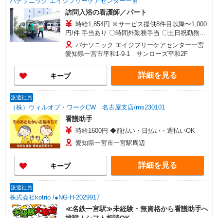
パナソニック エイジフリーケアセンター一宮
訪問入浴の看護師／パート
時給1,854円 ※サービス提供8件目以降〜1,000
円/件 手当あり 〇時間外勤務手当 〇土日祝勤務手
当 〇無事故無違反表彰金 〇年末年始勤務手当
パナソニック エイジフリーケアセンター一宮
愛知県一宮市平和1-9-1 サンローズ平和2F
詳細を見る
キープ
派遣社員
（株）ウィルオブ・ワークCW 名古屋支店/ms230101
看護助手
時給1600円 ◆前払い・日払い・週払いOK
愛知県一宮市一宮駅周辺
詳細を見る
キープ
派遣社員
株式会社kotrio /●NG-H-2029917
≪名鉄一宮駅≫未経験・無資格から看護助手へ