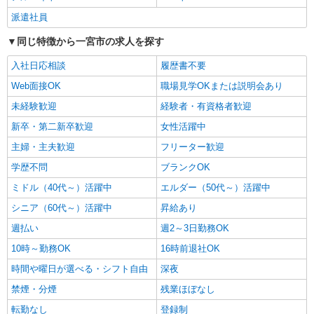
詳細を見る
キープ
派遣社員
同じ特徴から一宮市の求人を探す
派遣社員
株式会社kotrio /●NG-H-1832051
入社日応相談
履歴書不要
福祉看護は人生のサポーター。シニア住宅の看
Web面接OK
職場見学OKまたは説明会あり
護STAFF。日払いOK
未経験歓迎
時給2300円〜2875円＜交通費全額支給/日払
経験者・有資格者歓迎
い・週払いOK/履歴書不要＞
新卒・第二新卒歓迎
女性活躍中
愛知県一宮市
主婦・主夫歓迎
フリーター歓迎
詳細を見る
学歴不問
ブランクOK
キープ
ミドル（40代～）活躍中
エルダー（50代～）活躍中
派遣社員
シニア（60代～）活躍中
昇給あり
日研トータルソーシング株式会社 メディカルケア事業部/名古屋オフ
ィス【看護助手】
週払い
週2～3日勤務OK
看護助手（病院）
10時～勤務OK
16時前退社OK
時給1,250円〜
時間や曜日が選べる・シフト自由
深夜
愛知県一宮市
禁煙・分煙
残業ほぼなし
詳細を見る
転勤なし
登録制
キープ