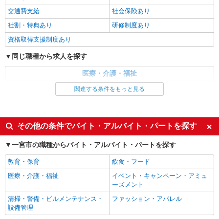
交通費支給
社会保険あり
派遣社員
社割・特典あり
研修制度あり
（株）ウィルオブ・ワークCW 名古屋支店/ms230101
資格取得支援制度あり
看護助手
時給1400円 ◆前払い・日払い・週払いOK
同じ職種から求人を探す
愛知県一宮市一宮駅周辺
医療・介護・福祉
詳細を見る
看護師・保健師・看護助手・助産師
キープ
関連する条件をもっと見る
同じ特徴から求人を探す
派遣社員
（株）ウィルオブ・ワークCW 名古屋支店/ms230101
未経験歓迎
ミドル（40代～）活躍中
その他の条件でバイト・アルバイト・パートを探す
病院内の補助staff
週2～3日勤務OK
深夜
時給1400円 ◆前払い・日払い・週払いOK
一宮市の職種からバイト・アルバイト・パートを探す
交通費支給
社会保険あり
愛知県一宮市一宮駅周辺
教育・保育
飲食・フード
医療・介護・福祉
イベント・キャンペーン・アミュ
詳細を見る
キープ
ーズメント
清掃・警備・ビルメンテナンス・
ファッション・アパレル
派遣社員
設備管理
株式会社kotrio /●NG-H-2093546