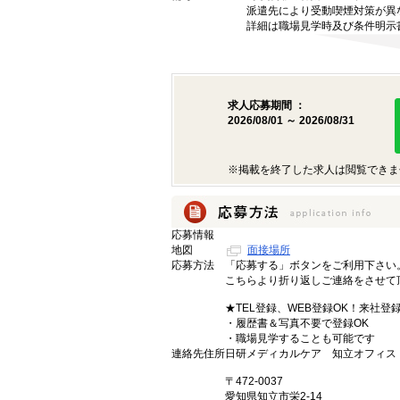
派遣先により受動喫煙対策が異
詳細は職場見学時及び条件明示
求人応募期間 ：
2026/08/01 ～ 2026/08/31
※掲載を終了した求人は閲覧できま
応募情報
地図
面接場所
応募方法
「応募する」ボタンをご利用下さい
こちらより折り返しご連絡をさせて
★TEL登録、WEB登録OK！来社登
・履歴書＆写真不要で登録OK
・職場見学することも可能です
連絡先住所
日研メディカルケア 知立オフィス
〒472-0037
愛知県知立市栄2-14