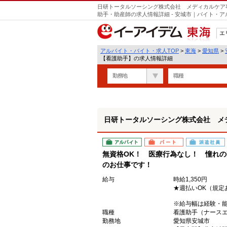
日研トータルソーシング株式会社 メディカルケア
助手・助産師の求人情報詳細 - 安城市｜バイト・
エ
東海
アルバイト・バイト・求人TOP
>
東海
>
愛知県
>
【看護助手】の求人情報詳細
勤務地
職種
日研トータルソーシング株式会社 メ
アルバイト
パート
派遣社員
無資格OK！ 医療行為なし！ 憧れ
のお仕事です！
給与
時給1,350円
★週払いOK（規定
※給与幅は経験・
職種
看護助手（ナース
勤務地
愛知県安城市