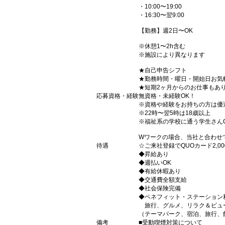
・10:00〜19:00
・16:30〜翌9:00
【勤務】週2日〜OK
※休憩1〜2h含む
※施設により異なります
★自己申告シフト
★勤務時間・曜日・開始日お気
★短期2ヶ月からのお仕事もあ
応募資格・経験
無資格・未経験OK！
※資格や経験をお持ちの方は優
※22時〜翌5時は18歳以上
※福祉系の学校に通う学生さん
Wワークの場合、当社と合わせ
待遇
☆ご来社登録でQUOカード2,
◆昇給あり
◆週払いOK
◆有給休暇あり
◆交通費全額支給
◆社会保険完備
◆ベネフィット・ステーション
旅行、グルメ、リラク＆ビュ
（テーマパーク、宿泊、旅行、
備考
■受動喫煙対策について