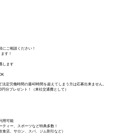
軽にご相談ください！
ります！
遇します
OK
て法定労働時間の週40時間を超えてしまう方は応募出来ません。
000円分プレゼント！（来社交通費として）
利用可能
ーティー、スポーツなど特典多数！
飲食店、サロン、スパ、ジム割引など）