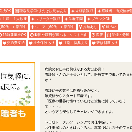
駅
面接OK
職場見学OKまたは説明会あり
未経験歓迎
経験者・有資格者
主婦・主夫歓迎
フリーター歓迎
学歴不問
ブランクOK
（50代～）活躍中
シニア（60代～）活躍中
昇給あり
週払い
16時前退社OK
時間や曜日が選べる・シフト自由
深夜
禁煙・分煙
交通費支給
社会保険あり
社割・特典あり
研修制度あり
病院のお仕事に興味がある方は必見！
看護師さんのお手伝いとして、医療業界で働いてみま
か？
看護助手の業務は医療行為がなく、
無資格からスタート可能です。
「医療の世界に憧れていたけど資格は持っていなく
て・・・」
という方も安心してチャレンジできますよ。
〜日研トータルソーシングでお仕事探し〜
お仕事探しのときはもちろん、就業後にも万全のフォ