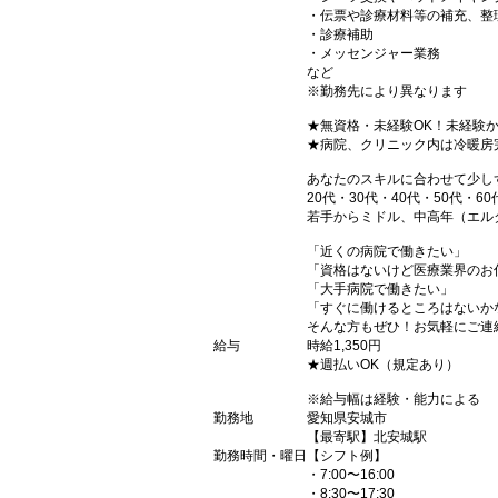
・伝票や診療材料等の補充、整
・診療補助
・メッセンジャー業務
など
※勤務先により異なります
★無資格・未経験OK！未経験
★病院、クリニック内は冷暖房
あなたのスキルに合わせて少し
20代・30代・40代・50代・60
若手からミドル、中高年（エル
「近くの病院で働きたい」
「資格はないけど医療業界のお
「大手病院で働きたい」
「すぐに働けるところはないか
そんな方もぜひ！お気軽にご連
給与
時給1,350円
★週払いOK（規定あり）
※給与幅は経験・能力による
勤務地
愛知県安城市
【最寄駅】北安城駅
勤務時間・曜日
【シフト例】
・7:00〜16:00
・8:30〜17:30