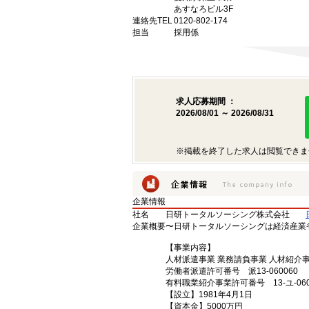
あすなろビル3F
連絡先TEL
0120-802-174
担当
採用係
求人応募期間 ：
2026/08/01 ～ 2026/08/31
※掲載を終了した求人は閲覧できま
企業情報
社名
日研トータルソーシング株式会社
企業概要
〜日研トータルソーシングは経済産業
【事業内容】
人材派遣事業 業務請負事業 人材紹介
労働者派遣許可番号 派13-060060
有料職業紹介事業許可番号 13-ユ-060
【設立】1981年4月1日
【資本金】5000万円