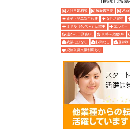
【最寄駅】北安城
入社日応相談
履歴書不要
Web
新卒・第二新卒歓迎
女性活躍中
ミドル（40代～）活躍中
エルダー
週2～3日勤務OK
10時～勤務OK
残業ほぼなし
転勤なし
登録制
資格取得支援制度あり