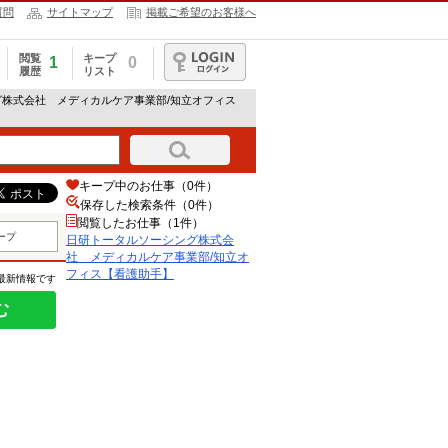
質問
サイトマップ
掲載ご希望のお客様へ
閲覧
キープ
1
0
履歴
リスト
ログイン
グ株式会社 メディカルケア事業部/知立オフィス
キープ中のお仕事（0件）
保存した検索条件（
0
件）
閲覧したお仕事（1件）
ープ
日研トータルソーシング株式会
社 メディカルケア事業部/知立オ
フィス【看護助手】
の最新情報です
む