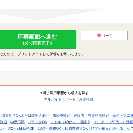
応募画面へ進む
キープ
1分で応募完了!!
せんので、プリントアウトして保管をお願いします。
同じ雇用形態から求人を探す
アルバイト
パート
派遣社員
職場見学OKまたは説明会あり
未経験歓迎
経験者・有資格者歓迎
新卒・第二
歓迎
学歴不問
ブランクOK
ミドル（40代～）活躍中
エルダー（50代～）活
払い
週2～3日勤務OK
10時～勤務OK
16時前退社OK
時間や曜日が選べる・シ