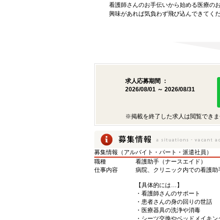
看護師さんのお手伝いから始める医療の
興味があれば気負わず飛び込んできてく
求人応募期間 ：
2026/08/01 ～ 2026/08/31
※掲載を終了した求人は閲覧できま
募集情報（アルバイト・パート・派遣社員）
職種
看護助手（ナースエイド）
仕事内容
病院、クリニック内での看護助
【具体的には…】
・看護師さんのサポート
・患者さんの身の回りの世話
・医療器具の洗浄や消毒
・シーツ交換やベッドメイキン