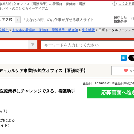
よくある
事業部/知立オフィス【看護助手】の看護師・保健師・看護
アルバイトのことならイーアイデム
保存した
0
リア選択
「あなたの街」のお仕事が探せる求人サイト
検索条件
安城市
>
安城市の看護師・保健師・看護助手・助産師
>
北安城駅
> 日研トータルソーシン
ディカルケア事業部/知立オフィス【看護助手】
キ
更新日：2026/08/01 ※更新日時点
の医療業界にチャレンジできる、看護助手
応募画面へ進
あり）
能力による
エイド）