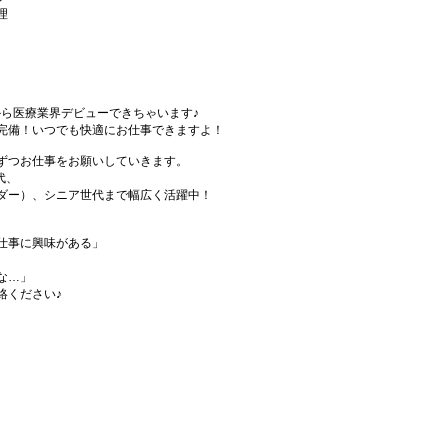
理
から医療業界デビューできちゃいます♪
完備！いつでも快適にお仕事できますよ！
ずつお仕事をお願いしていきます。
代、
ダー）、シニア世代まで幅広く活躍中！
仕事に興味がある」
な…」
絡ください♪