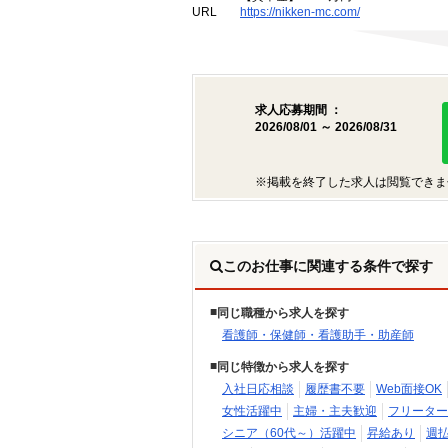
URL
https://nikken-mc.com/
求人応募期間 ：
2026/08/01 ～ 2026/08/31
※掲載を終了した求人は閲覧できま
このお仕事に関連する条件で探す
同じ職種から求人を探す
看護師・保健師・看護助手・助産師
同じ特徴から求人を探す
入社日応相談
履歴書不要
Web面接OK
女性活躍中
主婦・主夫歓迎
フリーター
シニア（60代～）活躍中
昇給あり
週