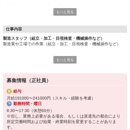
応募にあたり、経験や専門知識は問いません。
もっと見る
約束を守ること、きちんと連絡をすること、前向きに仕事へ取り
組むこと。
そんな姿勢を大切にできる方を歓迎します。
また、勤務時間やシフトなど柔軟に対応いただける方は、ご紹介
仕事内容
できるお仕事の幅も広がります。
製造スタッフ（組立・加工・目視検査・機械操作など）
製造業や工場での作業（組立・加工・目視検査・機械操作など）
長く働きたい――
その想いを、ここで実現しませんか？
具体的には・・・
製造業で正社員としてキャリアを築きたい方、ぜひご応募くださ
もっと見る
製品に不備がないか目視チェック
い。
部品を機械にセットしてボタン操作などなど
複雑な作業や力仕事はほとんどなく覚えやすいものばかり！
募集情報（正社員）
未経験の方もすぐに慣れていただけると思います。
給与
※当社（株）テクノ・サービスに正社員採用の上で、派遣就業先事
月給191000〜241000円（スキル・経験を考慮）
業所へ派遣となります。
勤務時間・曜日
8:30〜17:30（休憩60分）
※但し、業務上必要がある場合、もしくは派遣先の都合により
所定労働時間および始業・終業時刻を変更することがありま
す。