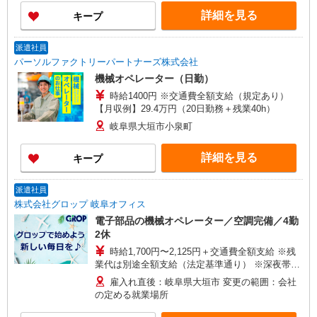
1,560円×8時間×10日＝124,800円 夜勤 時給1,560
詳細を見る
キープ
円×8時間×10日＝124,800円＋深夜手当23,400円
（1,560円×25％×6×10日） ＋残業代 78,000円
（時給1,560円×125％×40時間） ⇒ 351,000
派遣社員
円＋交通費
パーソルファクトリーパートナーズ株式会社
機械オペレーター（日勤）
時給1400円 ※交通費全額支給（規定あり）
【月収例】29.4万円（20日勤務＋残業40h）
岐阜県大垣市小泉町
詳細を見る
キープ
派遣社員
株式会社グロップ 岐阜オフィス
電子部品の機械オペレーター／空調完備／4勤
2休
時給1,700円〜2,125円＋交通費全額支給 ※残
業代は別途全額支給（法定基準通り） ※深夜帯
（22:00〜5:00）の勤務は25％割増賃金を適用 ※
雇入れ直後：岐阜県大垣市 変更の範囲：会社
交通費支給規定あり ※給与の希望日払い制度あり
の定める就業場所
＜月収例＞ ＊月20日勤務の場合 日勤：時給
1,700円×8時間×10日＝136,000円 夜勤：時給1,700