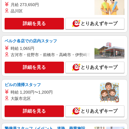
額支給（規定あり） 【月収例】33.9万円（20日勤
月給 273,650円
務＋残業25h＋深夜45.76h）
岐阜県大垣市
品川区
詳細を見る
キープ
詳細を見る
とりあえずキープ
派遣社員
ベルク各店での店内スタッフ
株式会社テクノ・サービス/お仕事No/0890985
梱包、出荷準備など
時給 1,065円
古河市・佐野市・前橋市・高崎市・伊勢崎市・太田市・館林市・
時給1350円 月収例：216000円以上（残業・休
日出勤手当て等が含まれています） 交通費全額支
給
詳細を見る
岐阜県大垣市 ＊車・バイク通勤OK
とりあえずキープ
詳細を見る
キープ
ビルの清掃スタッフ
時給 1,200円〜1,200円
派遣社員
大阪市北区
株式会社グロップ 岐阜オフィス
機械オペレーター／土日休み／寮完備／交替
詳細を見る
とりあえずキープ
時給1,450円〜1,813円＋交通費全額支給 ※半
年毎に時給見直しあり ※入社祝い金あり（規定あ
り） ※残業手当：法定基準通り別途支給 ※夜勤手
雇入れ直後：岐阜県大垣市久徳町 変更の範
当：22時〜翌5時は25％の割増による支給 ※交通
警備員スタッフ（イベント、道路、商業施設、