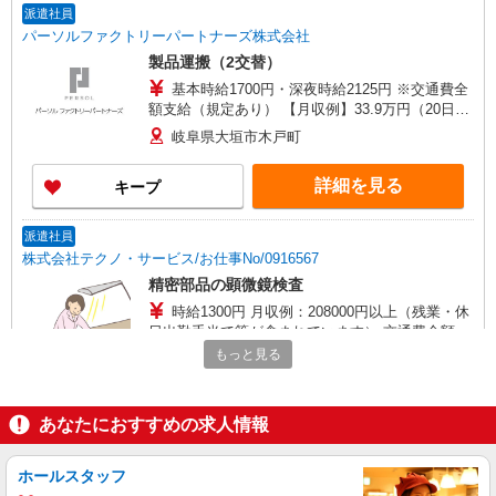
派遣社員
パーソルファクトリーパートナーズ株式会社
製品運搬（2交替）
基本時給1700円・深夜時給2125円 ※交通費全
額支給（規定あり） 【月収例】33.9万円（20日勤
務＋残業25h＋深夜45.7h）
岐阜県大垣市木戸町
詳細を見る
キープ
派遣社員
株式会社テクノ・サービス/お仕事No/0916567
精密部品の顕微鏡検査
時給1300円 月収例：208000円以上（残業・休
日出勤手当て等が含まれています） 交通費全額支
給
もっと見る
岐阜県大垣市 ＊車・バイク通勤OK
詳細を見る
キープ
あなたにおすすめの求人情報
派遣社員
ホールスタッフ
株式会社テクノ・サービス/お仕事No/0915633