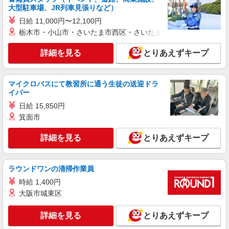
囲：会社の定める就業場所
大型駐車場、JR列車見張りなど）
費支給規定あり ※給与の希望日払い制度あり ＜月
収例＞ 月21日勤務の場合 時給1,450円×8時間
日給 11,000円〜12,100円
詳細を見る
キープ
×21日⇒243,600円＋交通費＋夜勤手当＋残業代
栃木市・小山市・さいたま市西区・さいたま市岩槻区・久喜市・
派遣社員
詳細を見る
とりあえずキープ
パーソルファクトリーパートナーズ株式会社
社内システムの入力など（日勤）
時給1700円 ※交通費全額支給（規定あり）
マイクロバスにて教習所に通う生徒の送迎ドラ
【月収例】33.5万円（20日勤務＋残業30h）
イバー
岐阜県大垣市笠縫町
日給 15,850円
箕面市
詳細を見る
キープ
詳細を見る
とりあえずキープ
派遣社員
株式会社テクノ・サービス/お仕事No/0861792
ラウンドワンの清掃作業員
機械オペレーター作業
時給 1,400円
時給1400円 月収例：203000円以上（残業・休
大阪市城東区
日出勤手当て等が含まれています） 交通費全額支
給
岐阜県大垣市 ＊車・バイク通勤OK
詳細を見る
とりあえずキープ