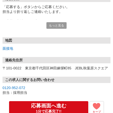
「応募する」ボタンからご応募ください。
担当より折り返しご連絡いたします。
≪応募〜入社までの流れ≫
もっと見る
▼書類選考（最短翌営業日）
*応募時にいただいた内容で書類選考させていただきます。
▼面接（最短翌営業日、30分程度）
*来社面接またはオンライン面接が可能です。
地図
*面接時、履歴書・職務経歴書の提出は不要です。
面接地
（応募情報不足の場合は、履歴書・職務経歴書を頂くケースがあ
ります。）
▼内定（面接後、最短翌営業日）
連絡先住所
*当社より内定通知をお送りします。
〒101-0022 東京都千代田区神田練塀町85 JEBL秋葉原スクエア
*内定にご承諾いただけましたら、採用決定となります。
▼入社（毎月1日、16日 ※休日の場合は後倒し）
*当社の正社員としてご入社いただきます。
この求人に関するお問い合わせ
*辞令の授与、オリエンテーションをお受けいただきます。
0120-952-072
▼配属先の決定（★）
担当：採用担当
*当社が配属先を決定します。
*配属先を実際にご確認いただき、最終確定します。
▼就業開始
応募画面へ進む
*配属先にて、当社の派遣スタッフとしてご就業いただきます。
1分で応募完了!!
キープ