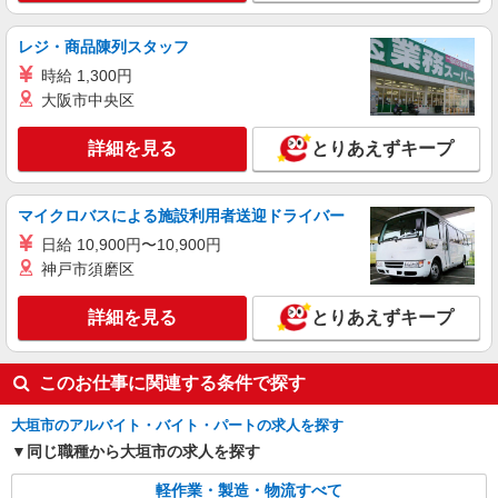
派遣社員
株式会社テクノ・サービス/お仕事No/0917767
レジ・商品陳列スタッフ
機械オペレーター
時給 1,300円
時給1600円 月収例：236800円以上（残業・休
大阪市中央区
日出勤手当て等が含まれています） 交通費全額支
給
岐阜県大垣市 ＊車・バイク通勤OK
詳細を見る
とりあえずキープ
詳細を見る
キープ
マイクロバスによる施設利用者送迎ドライバー
日給 10,900円〜10,900円
派遣社員
株式会社テクノ・サービス/お仕事No/0878132
神戸市須磨区
部品の整列作業
詳細を見る
とりあえずキープ
時給1300円 月収例：208000円以上（残業・休
日出勤手当て等が含まれています） 交通費全額支
給
岐阜県大垣市
このお仕事に関連する条件で探す
詳細を見る
キープ
大垣市のアルバイト・バイト・パートの求人を探す
同じ職種から大垣市の求人を探す
軽作業・製造・物流すべて