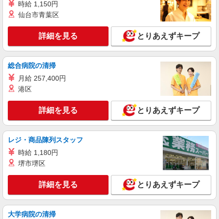
時給 1,150円
自動車内装材の検査
仙台市青葉区
時給1400円 月収例：201150円以上（残業・休
日出勤手当て等が含まれています） 交通費全額支
給
詳細を見る
とりあえずキープ
岐阜県大垣市 ＊車・バイク通勤OK
詳細を見る
キープ
総合病院の清掃
月給 257,400円
派遣社員
港区
パーソルファクトリーパートナーズ株式会社
半導体の加工・検査／軽作業（2交替）
詳細を見る
とりあえずキープ
基本時給1700円・深夜時給2125円 ※交通費全
額支給（規定あり） 【月収例】38.2万円（20日勤
務＋残業40h＋深夜60h）
岐阜県大垣市青柳町
レジ・商品陳列スタッフ
時給 1,180円
詳細を見る
キープ
堺市堺区
派遣社員
詳細を見る
とりあえずキープ
パーソルファクトリーパートナーズ株式会社
半導体の製造サポート（2交替）
基本時給1700円・深夜時給2125円 ※交通費全
大学病院の清掃