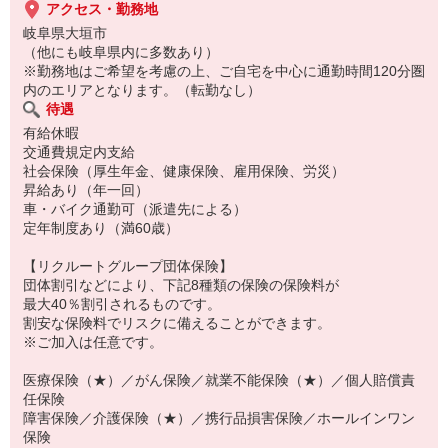
アクセス・勤務地
岐阜県大垣市
（他にも岐阜県内に多数あり）
※勤務地はご希望を考慮の上、ご自宅を中心に通勤時間120分圏
内のエリアとなります。（転勤なし）
待遇
有給休暇
交通費規定内支給
社会保険（厚生年金、健康保険、雇用保険、労災）
昇給あり（年一回）
車・バイク通勤可（派遣先による）
定年制度あり（満60歳）
【リクルートグループ団体保険】
団体割引などにより、下記8種類の保険の保険料が
最大40％割引されるものです。
割安な保険料でリスクに備えることができます。
※ご加入は任意です。
医療保険（★）／がん保険／就業不能保険（★）／個人賠償責
任保険
障害保険／介護保険（★）／携行品損害保険／ホールインワン
保険