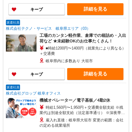
詳細を見る
キープ
派遣社員
株式会社テクノ・サービス 岐阜県エリア（03）
工場のカンタン軽作業、倉庫での箱詰め・入出
荷など ★未経験OKのお仕事たくさん！
■時給1200円〜1400円（就業先により異なる）
＋交通費
岐阜県内に多数あり 大垣市
詳細を見る
キープ
派遣社員
株式会社グロップ 岐阜オフィス
機械オペレーター／電子基板／4勤2休
時給1,560円〜1,950円＋交通費全額支給 ※残
業代は別途全額支給（法定基準通り） ※深夜帯
（22:00〜5:00）の勤務は25％割増賃金を適用 ※
雇入れ直後：岐阜県大垣市 変更の範囲：会社
交通費支給規定あり ※給与の希望日払い制度あり
の定める就業場所
＜月収例＞ ＊月20日勤務の場合 日勤 時給