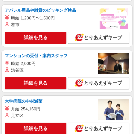
詳細を見る
キープ
アパレル用品や雑貨のピッキング検品
派遣社員
時給 1,200円〜1,500円
株式会社グロップ 岐阜オフィス
柏市
機械オペレーター／電子部品／交代勤務
時給1,400円〜1,750円＋交通費全額支給 ※残
詳細を見る
とりあえずキープ
業代は別途全額支給（法定基準通り） ※深夜帯
（22:00〜5:00）の勤務は25％割増賃金を適用 ※
雇入れ直後：岐阜県大垣市 変更の範囲：会社
交通費支給規定あり ※給与の希望日払い制度あり
の定める就業場所
マンションの受付・案内スタッフ
＜月収例＞ ＊月22日勤務の場合 日勤：時給
1,400円×8時間×11日＝123,200円 夜勤：時給1,400
時給 2,000円
詳細を見る
キープ
円×2時間14分＋時給1,750円×5時間46分×11日＝
渋谷区
145,415円＋残業代70,000円（40時間分）
⇒338,615円＋交通費
派遣社員
詳細を見る
とりあえずキープ
株式会社テクノ・サービス/お仕事No/0910998
機械オペレーター
時給1600円 月収例：256000円以上（残業・休
大学病院の中材滅菌
日出勤手当て等が含まれています） 交通費全額支
月給 254,160円
給
岐阜県大垣市 ＊車・バイク通勤OK
足立区
詳細を見る
キープ
詳細を見る
とりあえずキープ