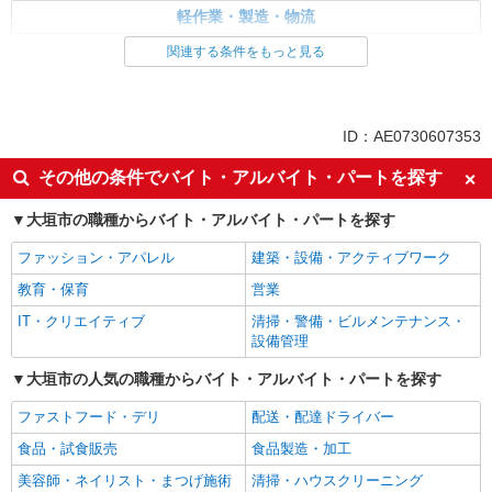
軽作業・製造・物流
入出庫・商品管理・検品・検査
製造・組立・加工
関連する条件をもっと見る
同じ特徴から求人を探す
未経験歓迎
車通勤OK
ID：AE0730607353
交通費支給
社会保険あり
その他の条件でバイト・アルバイト・パートを探す
大垣市の職種からバイト・アルバイト・パートを探す
ファッション・アパレル
建築・設備・アクティブワーク
教育・保育
営業
IT・クリエイティブ
清掃・警備・ビルメンテナンス・
設備管理
大垣市の人気の職種からバイト・アルバイト・パートを探す
ファストフード・デリ
配送・配達ドライバー
食品・試食販売
食品製造・加工
美容師・ネイリスト・まつげ施術
清掃・ハウスクリーニング