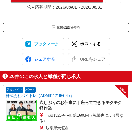
★入社前に配属先が決定する場合もございます。
求人応募期間：2026/08/01～2026/08/31
いずれの場合も、入社された時点で給与が発生します。（当社規
定あり）
▼面接地▼
閲覧履歴を見る
株式会社テクノ・サービス 岐阜営業所
〒500-8359 岐阜県岐阜市六条北3-20-17 PAPYRUS（パピルス）
1階
ブックマーク
ポストする
シェアする
URLをシェア
20
件のこの求人と職種が同じ求人
NEW
アルバイト
パート
株式会社バイトレ（ADM811218GT67）
久しぶりのお仕事に｜座ってできるモクモク
軽作業
時給1325円〜時給1600円（就業先により異な
る）
岐阜県大垣市