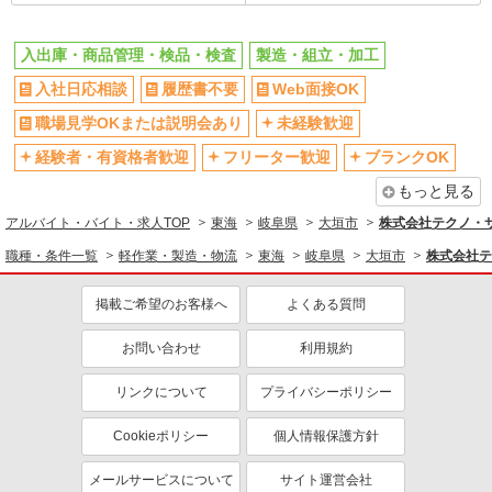
入出庫・商品管理・検品・検査
製造・組立・加工
入社日応相談
履歴書不要
Web面接OK
職場見学OKまたは説明会あり
未経験歓迎
経験者・有資格者歓迎
フリーター歓迎
ブランクOK
もっと見る
アルバイト・バイト・求人TOP
東海
岐阜県
大垣市
株式会社テクノ・
職種・条件一覧
軽作業・製造・物流
東海
岐阜県
大垣市
株式会社テ
掲載ご希望のお客様へ
よくある質問
お問い合わせ
利用規約
リンクについて
プライバシーポリシー
Cookieポリシー
個人情報保護方針
メールサービスについて
サイト運営会社