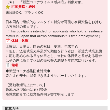
（★）…「新型コロナウイルス感染症」補償対象。
応募資格・経験
未経験OK、ブランクOK
日本国内で継続的なフルタイム就労が可能な在留資格をお持ち
の方向けの求人です。
（This position is intended for applicants who hold a residence
status in Japan that allows continuous full time employment.）
休日・休暇
土曜日、日曜日、国民の祝日、夏期、年末年始
※但し、派遣就業先事業所で勤務を行う者は、派遣先就業形態
に応じ定められる日を休日とし、当社の休日数と差がある場合
はその差に応じて休日の振替等の調整を年度末に行います。
備考
◆新型コロナ感染防止対策◆
皆さまが安全に就業できるようサポートいたします。
【受動喫煙防止について】
敷地内及び屋内は原則禁煙
※就業前までに就業条件明示書で明示します
応募方法