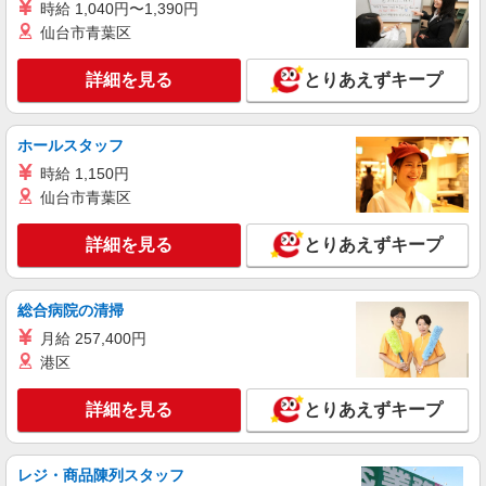
愛知県半田市 勤務詳細：半田市 通勤方法：徒
時給 1,040円〜1,390円
歩/車/自転車/バイク 最寄り駅：東成岩駅から徒歩
仙台市青葉区
1分 ※構内の（無料）駐車場利用OK
詳細を見る
キープ
詳細を見る
とりあえずキープ
正社員
UTエージェント株式会社 AGT東海第一CU AGT名古屋エリア 新野CL
ホールスタッフ
《JQDN1C》
時給 1,150円
検査
仙台市青葉区
時給：1,220円〜 月収例：218,000円（時給
×8H実働×20日稼働＋各種手当）
詳細を見る
とりあえずキープ
愛知県半田市 勤務詳細：半田市 通勤方法：徒
歩/車/自転車/バイク 最寄り駅：青山駅から車8分
※構内の（無料）駐車場利用OK
総合病院の清掃
詳細を見る
キープ
月給 257,400円
港区
派遣社員
株式会社テクノ・サービス/お仕事No/0870645
詳細を見る
とりあえずキープ
部品を取り付ける作業
時給1600円 月収例：256000円以上（残業・休
日出勤手当て等が含まれています） 交通費全額支
レジ・商品陳列スタッフ