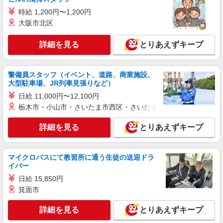
時給 1,200円〜1,200円
派遣社員
大阪市北区
株式会社綜合キャリアオプション（1314VJ0805G49★75-S-T2）
機体に使われるパーツの組み付け・穴あけ・板
詳細を見る
とりあえずキープ
金加工業務/日払いOK
時給1,690円 交通費：既定支給
警備員スタッフ（イベント、道路、商業施設、
愛知県半田市
大型駐車場、JR列車見張りなど）
日給 11,000円〜12,100円
詳細を見る
キープ
栃木市・小山市・さいたま市西区・さいたま市岩槻区・久喜市・
派遣社員
詳細を見る
とりあえずキープ
株式会社テクノ・サービス/お仕事No/0885734
航空機部品の加工
時給1700円 月収例：272000円以上（残業・休
マイクロバスにて教習所に通う生徒の送迎ドラ
日出勤手当て等が含まれています） 交通費全額支
イバー
給
愛知県半田市 ＊車・バイク通勤OK
日給 15,850円
箕面市
詳細を見る
キープ
詳細を見る
とりあえずキープ
派遣社員