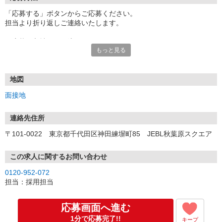
「応募する」ボタンからご応募ください。
担当より折り返しご連絡いたします。
≪応募〜入社までの流れ≫
もっと見る
▼書類選考（最短翌営業日）
*応募時にいただいた内容で書類選考させていただきます。
▼面接（最短翌営業日、30分程度）
*来社面接またはオンライン面接が可能です。
地図
*面接時、履歴書・職務経歴書の提出は不要です。
面接地
（応募情報不足の場合は、履歴書・職務経歴書を頂くケースがあ
ります。）
▼内定（面接後、最短翌営業日）
連絡先住所
*当社より内定通知をお送りします。
〒101-0022 東京都千代田区神田練塀町85 JEBL秋葉原スクエア
*内定にご承諾いただけましたら、採用決定となります。
▼入社（毎月1日、16日 ※休日の場合は後倒し）
*当社の正社員としてご入社いただきます。
この求人に関するお問い合わせ
*辞令の授与、オリエンテーションをお受けいただきます。
0120-952-072
▼配属先の決定（★）
担当：採用担当
*当社が配属先を決定します。
*配属先を実際にご確認いただき、最終確定します。
▼就業開始
応募画面へ進む
*配属先にて、当社の派遣スタッフとしてご就業いただきます。
1分で応募完了!!
キープ