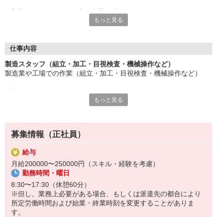
応募にあたり、経験や専門知識は問いません。
もっと見る
約束を守ること、きちんと連絡をすること、前向きに仕事へ取り
組むこと。
そんな姿勢を大切にできる方を歓迎します。
また、勤務時間やシフトなど柔軟に対応いただける方は、ご紹介
仕事内容
できるお仕事の幅も広がります。
製造スタッフ（組立・加工・目視検査・機械操作など）
製造業や工場での作業（組立・加工・目視検査・機械操作など）
長く働きたい――
その想いを、ここで実現しませんか？
具体的には・・・
製造業で正社員としてキャリアを築きたい方、ぜひご応募くださ
もっと見る
製品に不備がないか目視チェック
い。
部品を機械にセットしてボタン操作などなど
複雑な作業や力仕事はほとんどなく覚えやすいものばかり！
募集情報（正社員）
未経験の方もすぐに慣れていただけると思います。
給与
※当社（株）テクノ・サービスに正社員採用の上で、派遣就業先事
月給200000〜250000円（スキル・経験を考慮）
業所へ派遣となります。
勤務時間・曜日
8:30〜17:30（休憩60分）
※但し、業務上必要がある場合、もしくは派遣先の都合により
所定労働時間および始業・終業時刻を変更することがありま
す。