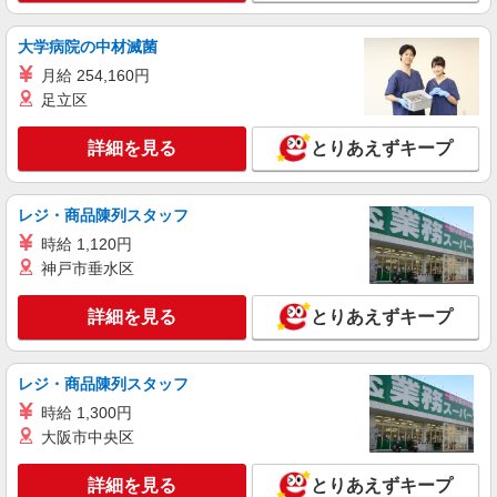
日出勤手当て等が含まれています） 交通費全額支
給
大学病院の中材滅菌
愛知県半田市 ＊車・バイク通勤OK
月給 254,160円
詳細を見る
キープ
足立区
詳細を見る
とりあえずキープ
派遣社員
株式会社綜合キャリアオプション（1314VJ0805G50★58-S-T3）
フォークリフト部品の旋盤加工/日払いOK
レジ・商品陳列スタッフ
時給1,520円 交通費：既定支給
時給 1,120円
愛知県半田市
神戸市垂水区
詳細を見る
キープ
詳細を見る
とりあえずキープ
派遣社員
株式会社綜合キャリアオプション（1314VJ0805G50★42-S-T3）
レジ・商品陳列スタッフ
電力設備の設計・施工管理サポート/日払いOK
時給 1,300円
時給2,030円 交通費：既定支給
大阪市中央区
愛知県半田市
詳細を見る
とりあえずキープ