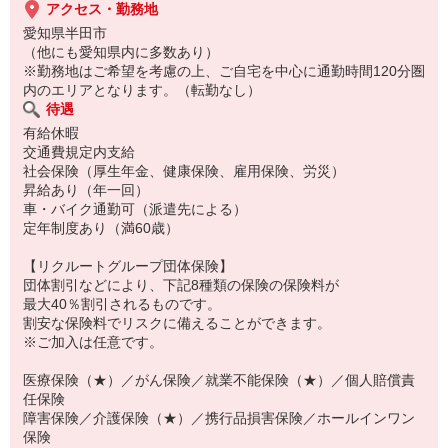
アクセス・勤務地
愛知県半田市
（他にも愛知県内に多数あり）
※勤務地はご希望を考慮の上、ご自宅を中心に通勤時間120分圏
内のエリアとなります。（転勤なし）
待遇
有給休暇
交通費規定内支給
社会保険（厚生年金、健康保険、雇用保険、労災）
昇給あり（年一回）
車・バイク通勤可（派遣先による）
定年制度あり（満60歳）
【リクルートグループ団体保険】
団体割引などにより、下記8種類の保険の保険料が
最大40％割引されるものです。
割安な保険料でリスクに備えることができます。
※ご加入は任意です。
医療保険（★）／がん保険／就業不能保険（★）／個人賠償責
任保険
障害保険／介護保険（★）／携行品損害保険／ホールインワン
保険