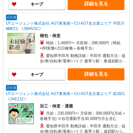
詳細を見る
キープ
正社員
UTエージェント株式会社 AGT東海第一CU AGT名古屋エリア 半田川
崎町CL 《JMHV1C》
梱包・検査
時給：1,400円〜 月収例：298,000円（時給
×8H実働×21日稼働＋各種手当）
愛知県半田市 勤務詳細：半田市 通勤方法：徒
歩/車/自転車/電車/バイク 最寄り駅：東成岩駅から
徒歩1分 ※構内の（無料）駐車場利用OK
詳細を見る
キープ
正社員
UTエージェント株式会社 AGT東海第一CU AGT名古屋エリア 前潟CL
《JAEZ1C》
加工・検査・運搬
月給：230,000円〜 月収例：308,000円(月給＋
各種手当) ※自宅通勤手当30,000円/月を含む
愛知県半田市 勤務詳細：半田市 通勤方法：徒
歩/車/自転車/電車/バイク 最寄り駅：成岩駅から車