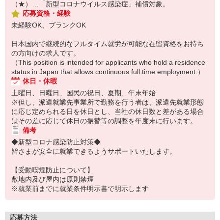
（★）…「新型コロナウイルス感染症」補償対象。
応募資格・経験
未経験OK、ブランクOK
日本国内で継続的なフルタイム就労が可能な在留資格をお持ち
の方向けの求人です。
（This position is intended for applicants who hold a residence
status in Japan that allows continuous full time employment.）
休日・休暇
土曜日、日曜日、国民の祝日、夏期、年末年始
※但し、派遣就業先事業所で勤務を行う者は、派遣先就業形態
に応じ定められる日を休日とし、当社の休日数と差がある場合
はその差に応じて休日の振替等の調整を年度末に行います。
備考
◆新型コロナ感染防止対策◆
皆さまが安全に就業できるようサポートいたします。
【受動喫煙防止について】
敷地内及び屋内は原則禁煙
※就業前までに就業条件明示書で明示します
応募方法