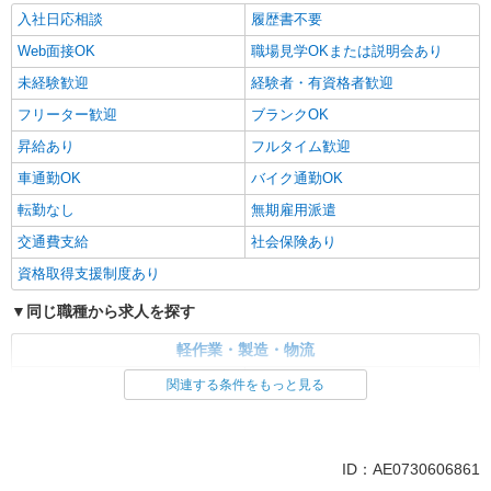
入社日応相談
履歴書不要
Web面接OK
職場見学OKまたは説明会あり
未経験歓迎
経験者・有資格者歓迎
フリーター歓迎
ブランクOK
昇給あり
フルタイム歓迎
車通勤OK
バイク通勤OK
転勤なし
無期雇用派遣
交通費支給
社会保険あり
資格取得支援制度あり
同じ職種から求人を探す
軽作業・製造・物流
入出庫・商品管理・検品・検査
製造・組立・加工
関連する条件をもっと見る
同じ特徴から求人を探す
未経験歓迎
車通勤OK
ID：AE0730606861
交通費支給
社会保険あり