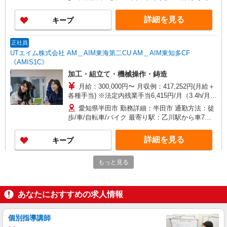
3分・徒歩11分 ※構内の（無料）駐車場利用OK
詳細を見る
キープ
正社員
UTエイム株式会社 AM＿AIM東海第二CU AM＿AIM東知多CF
《AMIS1C》
加工・組立て・機械操作・鋳造
月給：300,000円〜 月収例：417,252円(月給＋
各種手当) ※法定内残業手当6,415円/月（3.4h/月）
※法定外残業手当60,148円/月（25.5h/月） ※深夜
愛知県半田市 勤務詳細：半田市 通勤方法：徒
手当32,220円/月（68.3h/月） ※休日出勤手当
歩/車/自転車/バイク 最寄り駅：乙川駅から車7
18,469円/月（7.83h/月） ※上記月収例は目安のた
分・自転車12分 ※車・バイク通勤OK、構内無料
め、 生産状況や配属先工程によって変動する可能
駐車場利用可
詳細を見る
キープ
性があります
もっと見る
正社員
UTエージェント株式会社 AGT東海第一CU AGT名古屋エリア P半田川
崎CL《JBED1-PC》
あなたにおすすめの求人情報
検査・機械加工
時給：1,600円〜 月収例：357,000円（時給
×8H実働×20日稼働＋各種手当）
個別指導講師