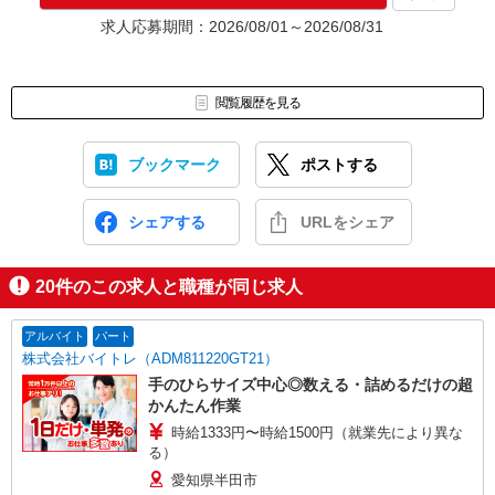
★入社前に配属先が決定する場合もございます。
求人応募期間：2026/08/01～2026/08/31
いずれの場合も、入社された時点で給与が発生します。（当社規
定あり）
▼面接地▼
閲覧履歴を見る
株式会社テクノ・サービス 名古屋営業所
〒461-0005 愛知県名古屋市東区東桜1-10-24 栄大野ビル4階
ブックマーク
ポストする
シェアする
URLをシェア
20
件のこの求人と職種が同じ求人
アルバイト
パート
株式会社バイトレ（ADM811220GT21）
手のひらサイズ中心◎数える・詰めるだけの超
かんたん作業
時給1333円〜時給1500円（就業先により異な
る）
愛知県半田市