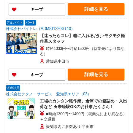
詳細を見る
キープ
アルバイト
パート
株式会社バイトレ（ADM811220GT10）
【迷ったらコレ】箱に入れるだけ♪モクモク軽
作業スタッフ
時給1333円〜時給1500円（就業先により異な
る）
愛知県半田市
詳細を見る
キープ
派遣社員
株式会社テクノ・サービス 愛知県エリア（03）
工場のカンタン軽作業、倉庫での箱詰め・入出
荷など ★未経験OKのお仕事たくさん！
■時給1300円〜1400円（就業先により異なる）
＋交通費
愛知県内に多数あり 半田市