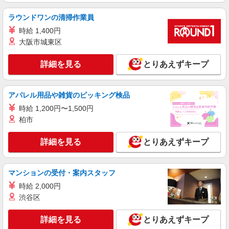
株式会社テクノ・サービス/お仕事No/0875765
ラウンドワンの清掃作業員
検査・箱詰め・運搬
時給 1,400円
時給1500円 月収例：228000円以上（残業・休
日出勤手当て等が含まれています） 交通費全額支
大阪市城東区
給
愛知県半田市 ＊車・バイク通勤OK
詳細を見る
とりあえずキープ
詳細を見る
キープ
アパレル用品や雑貨のピッキング検品
派遣社員
時給 1,200円〜1,500円
株式会社テクノ・サービス/お仕事No/0805633
柏市
充填・運搬作業
時給1450円交通費全額支給
詳細を見る
とりあえずキープ
愛知県半田市 ＊車・バイク通勤OK
詳細を見る
キープ
マンションの受付・案内スタッフ
時給 2,000円
派遣社員
渋谷区
株式会社テクノ・サービス/お仕事No/0792107
製品の目視検査作業
詳細を見る
とりあえずキープ
時給1200円 月収例：192000円以上（残業・休