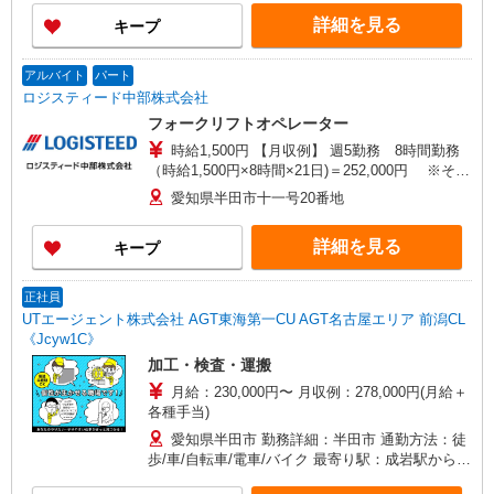
詳細を見る
キープ
アルバイト
パート
ロジスティード中部株式会社
フォークリフトオペレーター
時給1,500円 【月収例】 週5勤務 8時間勤務
（時給1,500円×8時間×21日)＝252,000円 ※その
他手当（通勤費・残業代別途支給）
愛知県半田市十一号20番地
詳細を見る
キープ
正社員
UTエージェント株式会社 AGT東海第一CU AGT名古屋エリア 前潟CL
《Jcyw1C》
加工・検査・運搬
月給：230,000円〜 月収例：278,000円(月給＋
各種手当)
愛知県半田市 勤務詳細：半田市 通勤方法：徒
歩/車/自転車/電車/バイク 最寄り駅：成岩駅から車
3分・徒歩11分 ※構内の（無料）駐車場利用OK