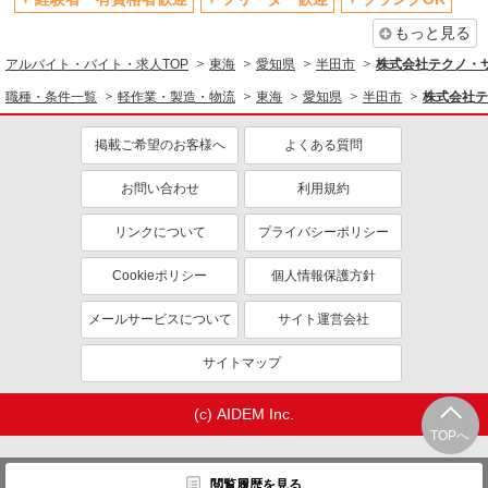
もっと見る
アルバイト・バイト・求人TOP
東海
愛知県
半田市
株式会社テクノ・
職種・条件一覧
軽作業・製造・物流
東海
愛知県
半田市
株式会社テ
掲載ご希望のお客様へ
よくある質問
お問い合わせ
利用規約
リンクについて
プライバシーポリシー
Cookieポリシー
個人情報保護方針
メールサービスについて
サイト運営会社
サイトマップ
(c) AIDEM Inc.
TOPへ
閲覧履歴を見る