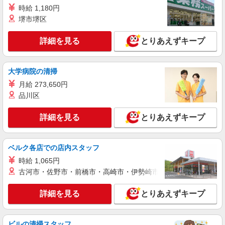
給
愛知県半田市 ＊車・バイク通勤OK
時給 1,180円
堺市堺区
詳細を見る
キープ
詳細を見る
とりあえずキープ
派遣社員
株式会社綜合キャリアオプション（1314VJ0805G49★77-S-T2）
大学病院の清掃
組立・加工・食品製造など/日払いOK
月給 273,650円
時給1,690円 交通費：既定支給
品川区
愛知県半田市
詳細を見る
とりあえずキープ
詳細を見る
キープ
派遣社員
ベルク各店での店内スタッフ
株式会社テクノ・サービス/お仕事No/0841758
時給 1,065円
製品の品質検査など
古河市・佐野市・前橋市・高崎市・伊勢崎市・太田市・館林市・
時給1750円 月収例：259000円以上（残業・休
日出勤手当て等が含まれています） 交通費全額支
詳細を見る
とりあえずキープ
給
愛知県半田市 ＊車・バイク通勤OK
詳細を見る
キープ
ビルの清掃スタッフ