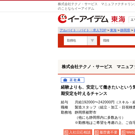
株式会社テクノ・サービス マニュファクチャリング
のことならイーアイデム
エ
東海
アルバイト・バイト・求人TOP
>
東海
>
静岡県
>
勤務地
職種
株式会社テクノ・サービス マニュフ
正社員
経験よりも、安定して働きたいという
期安定を叶えるチャンス
給与
月給192000〜242000円（スキル
職種
製造スタッフ（組立・加工・目視検
勤務地
静岡県裾野市
（他にも静岡県内に多数あり）
※勤務地はご希望を考慮の上、ご自宅
入社日応相談
履歴書不要
Web