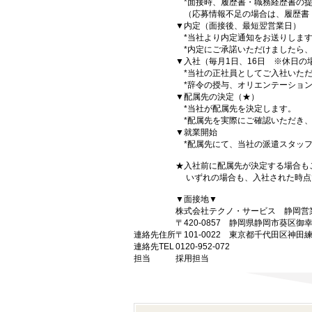
*面接時、履歴書・職務経歴書の提
（応募情報不足の場合は、履歴書
▼内定（面接後、最短翌営業日）
*当社より内定通知をお送りしま
*内定にご承諾いただけましたら、
▼入社（毎月1日、16日 ※休日の
*当社の正社員としてご入社いただ
*辞令の授与、オリエンテーション
▼配属先の決定（★）
*当社が配属先を決定します。
*配属先を実際にご確認いただき、
▼就業開始
*配属先にて、当社の派遣スタッフ
★入社前に配属先が決定する場合も
いずれの場合も、入社された時点
▼面接地▼
株式会社テクノ・サービス 静岡営
〒420-0857 静岡県静岡市葵区御
連絡先住所
〒101-0022 東京都千代田区神田
連絡先TEL
0120-952-072
担当
採用担当