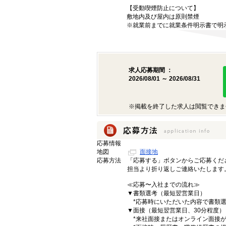
【受動喫煙防止について】
敷地内及び屋内は原則禁煙
※就業前までに就業条件明示書で明
求人応募期間 ：
2026/08/01 ～ 2026/08/31
※掲載を終了した求人は閲覧できま
応募情報
地図
面接地
応募方法
「応募する」ボタンからご応募くだ
担当より折り返しご連絡いたします
≪応募〜入社までの流れ≫
▼書類選考（最短翌営業日）
*応募時にいただいた内容で書類選
▼面接（最短翌営業日、30分程度）
*来社面接またはオンライン面接が