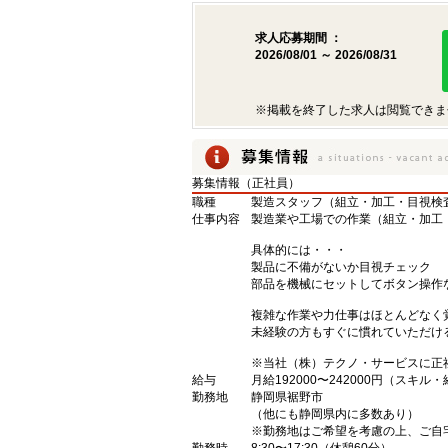
求人応募期間 ：
2026/08/01 ～ 2026/08/31
※掲載を終了した求人は閲覧できま
募集情報（正社員）
職種
製造スタッフ（組立・加工・目視検
仕事内容
製造業や工場での作業（組立・加工
具体的には・・・
製品に不備がないか目視チェック
部品を機械にセットしてボタン操作
複雑な作業や力仕事はほとんどなく
未経験の方もすぐに慣れていただけ
※当社（株）テクノ・サービスに正
給与
月給192000〜242000円（スキル
勤務地
静岡県裾野市
（他にも静岡県内に多数あり）
※勤務地はご希望を考慮の上、ご自