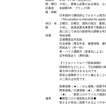
勤務時
8:30〜17:30（休憩60分）
間・曜日
※但し、業務上必要がある場合、も
応募資
未経験OK、ブランクOK
格・経験
日本国内で継続的なフルタイム就労
（This position is intended for appl
休日・休
土曜日、日曜日、国民の祝日、夏期
暇
※但し、派遣就業先事業所で勤務を
差に応じて休日の振替等の調整を年
待遇
有給休暇
交通費規定内支給
社会保険（厚生年金、健康保険、雇
昇給あり（年一回）
車・バイク通勤可（派遣先による）
定年制度あり（満60歳）
【リクルートグループ団体保険】
団体割引などにより、下記8種類の
最大40％割引されるものです。
割安な保険料でリスクに備えること
※ご加入は任意です。
医療保険（★）／がん保険／就業不
障害保険／介護保険（★）／携行品
（★）…「新型コロナウイルス感染
備考
◆新型コロナ感染防止対策◆
皆さまが安全に就業できるようサポ