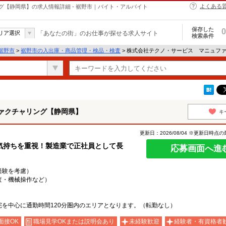
よくある
【静岡県】の求人情報詳細 - 裾野市｜バイト・アルバイト
保存した
0
リア選択
「あなたの街」のお仕事が探せる求人サイト
検索条件
裾野市
>
裾野市の入出庫・商品管理・検品・検査
> 株式会社テクノ・サービス マニュフ
ァクチャリング【静岡県】
キ
更新日：2026/08/04 ※更新日時点
気持ちを重視！製造業で正社員として長
応募画面へ進
・経験を考慮）
査・機械操作など）
を中心に通勤時間120分圏内のエリアとなります。（転勤なし）
面接OK
職場見学OKまたは説明会あり
未経験歓迎
経験者・有資格者