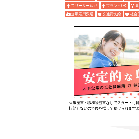
フリーター歓迎
ブランクOK
昇
無期雇用派遣
交通費支給
社会
≪履歴書・職務経歴書なしでスタート可
転勤もないので腰を据えて続けられます