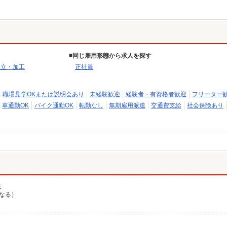
同じ雇用形態から求人を探す
組立・加工
正社員
職場見学OKまたは説明会あり
未経験歓迎
経験者・有資格者歓迎
フリーター
車通勤OK
バイク通勤OK
転勤なし
無期雇用派遣
交通費支給
社会保険あり
業
異なる）