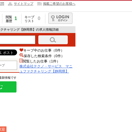
質問
サイトマップ
掲載ご希望のお客様へ
閲覧
キープ
1
0
履歴
リスト
ログイン
ァクチャリング【静岡県】の求人情報詳細
キープ中のお仕事（0件）
保存した検索条件（
0
件）
閲覧したお仕事（1件）
ープ
株式会社テクノ・サービス マニ
ュファクチャリング【静岡県】
の最新情報です
む
歓迎