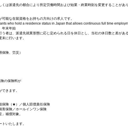
しくは派遣先の都合により所定労働時間および始業・終業時刻を変更することがあ
が可能な在留資格をお持ちの方向けの求人です。
icants who hold a residence status in Japan that allows continuous full time emplo
、年末年始
行う者は、派遣先就業形態に応じ定められる日を休日とし、当社の休日数と差があ
度末に行います。
用保険、労災）
保険の保険料が
ができます。
能保険（★）／個人賠償責任保険
損害保険／ホールインワン保険
症」補償対象。
ートいたします。