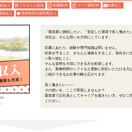
給あり
フルタイム歓迎
車通勤OK
バイク通勤OK
転勤なし
保険あり
資格取得支援制度あり
「製造業に挑戦したい」「安定した環境で長く働きた
当社は、そんな想いを大切にしています。
応募にあたり、経験や専門知識は問いません。
約束を守ること、きちんと連絡をすること、前向きに
へ取り組むこと。
そんな姿勢を大切にできる方を歓迎します。
また、勤務時間やシフトなど柔軟に対応いただける方
ご紹介できるお仕事の幅も広がります。
長く働きたい――
その想いを、ここで実現しませんか？
製造業で正社員としてキャリアを築きたい方、ぜひご
能≫
ください。
よ。