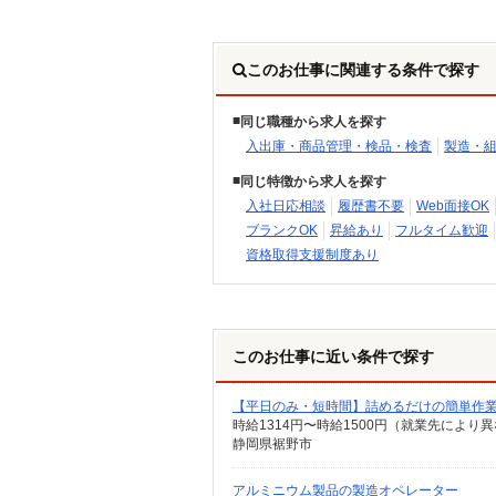
このお仕事に関連する条件で探す
同じ職種から求人を探す
入出庫・商品管理・検品・検査
製造・
同じ特徴から求人を探す
入社日応相談
履歴書不要
Web面接OK
ブランクOK
昇給あり
フルタイム歓迎
資格取得支援制度あり
このお仕事に近い条件で探す
【平日のみ・短時間】詰めるだけの簡単作
時給1314円〜時給1500円（就業先により
静岡県裾野市
アルミニウム製品の製造オペレーター