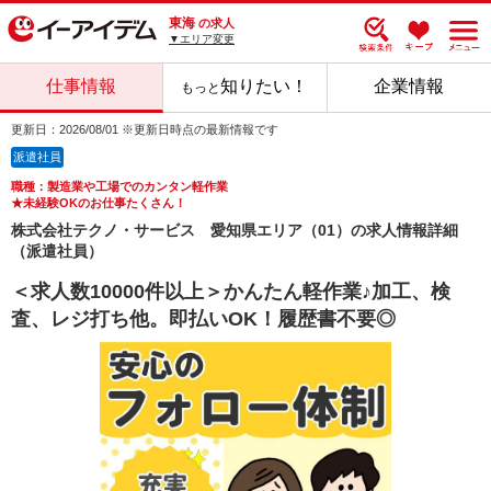
東海
の求人
▼エリア変更
仕事情報
知りたい！
企業情報
もっと
更新日：2026/08/01 ※更新日時点の最新情報です
派遣社員
職種：製造業や工場でのカンタン軽作業
★未経験OKのお仕事たくさん！
株式会社テクノ・サービス 愛知県エリア（01）の求人情報詳細
（派遣社員）
＜求人数10000件以上＞かんたん軽作業♪加工、検
査、レジ打ち他。即払いOK！履歴書不要◎