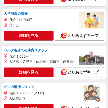
時給1450円 月収例：232000円以上（残業・休
日出勤手当て等が含まれています） 交通費全額支
給
愛知県豊田市 ＊車・バイク通勤OK
大学病院の清掃
月給 273,650円
詳細を見る
キープ
品川区
派遣社員
詳細を見る
とりあえずキープ
株式会社綜合キャリアオプション（1314VJ0805G54★30-S-T3）
くるま外装樹脂部品の成形・検査・簡単加工/
日払いOK
ベルク各店での店内スタッフ
時給1,350円 交通費：既定支給
時給 1,065円
愛知県豊田市
古河市・佐野市・前橋市・高崎市・伊勢崎市・太田市・館林市・
詳細を見る
詳細を見る
とりあえずキープ
キープ
派遣社員
ビルの清掃スタッフ
株式会社綜合キャリアオプション（1314VJ0805G54★14-S-T3）
時給 1,200円〜1,200円
組立・加工・食品製造など/日払いOK
大阪市北区
時給1,450円 交通費：既定支給
愛知県豊田市