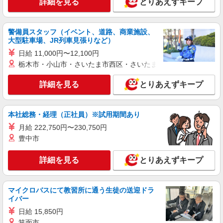
詳細を見る
とりあえずキープ
詳細を見る
キープ
警備員スタッフ（イベント、道路、商業施設、
大型駐車場、JR列車見張りなど）
派遣社員
株式会社テクノ・サービス/お仕事No/0914145
日給 11,000円〜12,100円
入出荷補助
栃木市・小山市・さいたま市西区・さいたま市岩槻区・久喜市・
時給1350円 月収例：201150円以上（残業・休
日出勤手当て等が含まれています） 交通費全額支
詳細を見る
とりあえずキープ
給
愛知県豊田市 ＊車通勤OK
本社総務・経理（正社員）※試用期間あり
詳細を見る
キープ
月給 222,750円〜230,750円
豊中市
派遣社員
株式会社テクノ・サービス/お仕事No/0907088
詳細を見る
とりあえずキープ
目視検査作業
時給1600円 月収例：256000円以上（残業・休
日出勤手当て等が含まれています） 交通費全額支
マイクロバスにて教習所に通う生徒の送迎ドラ
給
愛知県豊田市 ＊車・バイク通勤OK
イバー
日給 15,850円
詳細を見る
キープ
箕面市