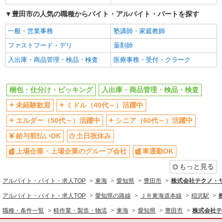
豊田市の人気の職種からバイト・アルバイト・パートを探す
一般・営業事務
塾講師・家庭教師
ファストフード・デリ
薬剤師
入出庫・商品管理・検品・検査
医療事務・受付・クラーク
梱包・仕分け・ピッキング
入出庫・商品管理・検品・検査
未経験歓迎
ミドル（40代～）活躍中
エルダー（50代～）活躍中
シニア（60代～）活躍中
給与前払いOK
土日祝休み
上場企業・上場企業のグループ会社
車通勤OK
もっと見る
アルバイト・バイト・求人TOP
東海
愛知県
豊田市
株式会社テクノ・
アルバイト・バイト・求人TOP
愛知県の路線
ＪＲ東海道本線
稲沢駅
職種・条件一覧
軽作業・製造・物流
東海
愛知県
豊田市
株式会社テ