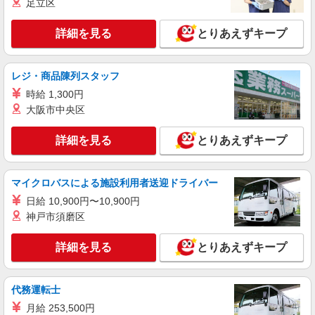
足立区
部品の外観検査、運搬
時給1300円 月収例：193700円以上（残業・休
詳細を見る
とりあえずキープ
日出勤手当て等が含まれています） 交通費全額支
給
愛知県豊田市 ＊車・バイク通勤OK
レジ・商品陳列スタッフ
詳細を見る
キープ
時給 1,300円
大阪市中央区
派遣社員
株式会社テクノ・サービス/お仕事No/0909398
詳細を見る
とりあえずキープ
入出荷・運搬作業
時給1400円 月収例：224000円以上（残業・休
マイクロバスによる施設利用者送迎ドライバー
日出勤手当て等が含まれています） 交通費全額支
給
日給 10,900円〜10,900円
愛知県豊田市 ＊車・バイク通勤OK
神戸市須磨区
詳細を見る
キープ
詳細を見る
とりあえずキープ
派遣社員
株式会社綜合キャリアオプション（1314VJ0805G54★40-S-T3）
代務運転士
製品をパレットから台車に移動させる作業/日
月給 253,500円
払いOK