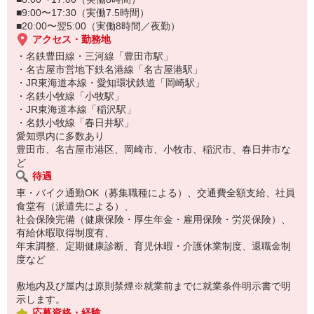
■9:00〜17:30（実働7.5時間）
■20:00〜翌5:00（実働8時間／夜勤）
アクセス・勤務地
・名鉄豊田線・三河線「豊田市駅」
・名古屋市営地下鉄名港線「名古屋港駅」
・JR東海道本線・愛知環状鉄道「岡崎駅」
・名鉄小牧線「小牧駅」
・JR東海道本線「稲沢駅」
・名鉄小牧線「春日井駅」
愛知県内に多数あり
豊田市、名古屋市港区、岡崎市、小牧市、稲沢市、春日井市な
ど
待遇
車・バイク通勤OK（募集職種による）、交通費全額支給、社員
食堂有（派遣先による）、
社会保険完備（健康保険・厚生年金・雇用保険・労災保険）、
有給休暇取得制度有、
年末調整、定期健康診断、育児休暇・介護休業制度、退職金制
度など
敷地内及び屋内は原則禁煙※就業前までに就業条件明示書で明
示します。
応募資格・経験