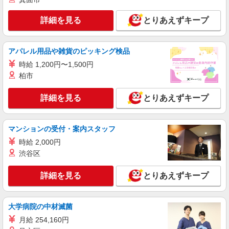
派遣社員
詳細を見る
とりあえずキープ
株式会社綜合キャリアオプション（1314VJ0805G54★21-S-T3）
組立・加工・食品製造など/日払いOK
アパレル用品や雑貨のピッキング検品
時給1,500円 交通費：既定支給
時給 1,200円〜1,500円
愛知県豊田市
柏市
詳細を見る
キープ
詳細を見る
とりあえずキープ
派遣社員
株式会社テクノ・サービス/お仕事No/0917120
マンションの受付・案内スタッフ
ピッキング作業
時給 2,000円
時給1400円 月収例：205800円以上（残業・休
渋谷区
日出勤手当て等が含まれています） 交通費全額支
給
愛知県豊田市 ＊車通勤OK
詳細を見る
とりあえずキープ
詳細を見る
キープ
大学病院の中材滅菌
派遣社員
月給 254,160円
株式会社テクノ・サービス/お仕事No/0914471