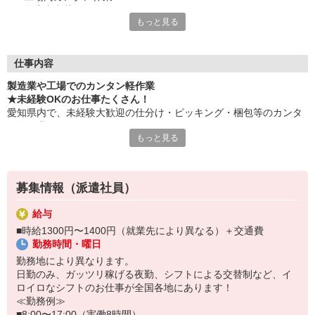
・倉庫内出荷
もっと見る
・ケア施設での配膳
・スーパーマーケットでの惣菜調理 など
≪性別問わずご活躍中！≫
仕事内容
一人ひとりのスキルや希望条件に応じてお仕事ご紹介します！
製造業や工場でのカンタン軽作業
車通勤・バイク通勤OKも多数あり！「交通費支給OK！」
★未経験OKのお仕事たくさん！
自宅から通いやすいお仕事お探しの方もぜひご登録下さい☆
愛知県内で、未経験大歓迎の仕分け・ピッキング・梱包等のカンタ
ン軽作業あります！
★即払いサービスあり
もっと見る
勤務実績に応じて給与の一部を給料日前にお支払いOK
お気軽に当社担当までお問い合わせください。（当社規定あり）
※原則月払いでの給与支払です。
募集情報（派遣社員）
＜あんしん資格取得制度＞
就業中の方にはフォークリフト・クレーン・玉掛け・溶接の資格
給与
取得を全力サポート！講習料・受験料を全額当社負担します。
■時給1300円〜1400円（就業先により異なる）＋交通費
勤務時間・曜日
勤務地により異なります。
日勤のみ、ガッツリ稼げる夜勤、シフトによる交替制など、イ
ロイロなシフトのお仕事が全国各地にあります！
≪勤務例≫
■8:00〜17:00（実働8時間）