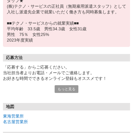
タッフ★
(株)テクノ・サービスの正社員（無期雇用派遣スタッフ）として
入社し派遣先企業で就業いただく働き方も同時募集します。
■■テクノ・サービスからの就業実績■■
平均年齢 33.5歳 男性34.3歳 女性31歳
男性 75％ 女性25%
2023年度実績
応募方法
「応募する」からご応募ください。
当社担当者よりお電話・メールでご連絡します。
お好きな時間でできるオンライン登録もオススメです！
もっと見る
＜東海営業所＞
〒440-0888 愛知県豊橋市駅前大通3-35 豊橋コアビル 2F
＜名古屋営業所＞
地図
〒461-0005 愛知県名古屋市東区東桜一丁目10番24号 栄大野ビ
東海営業所
ル 4F
名古屋営業所