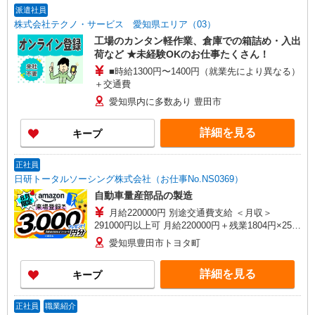
派遣社員
株式会社テクノ・サービス 愛知県エリア（03）
工場のカンタン軽作業、倉庫での箱詰め・入出
荷など ★未経験OKのお仕事たくさん！
■時給1300円〜1400円（就業先により異なる）
＋交通費
愛知県内に多数あり 豊田市
詳細を見る
キープ
正社員
日研トータルソーシング株式会社（お仕事No.NS0369）
自動車量産部品の製造
月給220000円 別途交通費支給 ＜月収＞
291000円以上可 月給220000円＋残業1804円×25H
＋休出1804円×7.5H＋深夜361円×35H
愛知県豊田市トヨタ町
詳細を見る
キープ
正社員
職業紹介