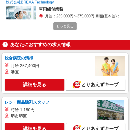
株式会社BREXA Technology
車両組付業務
月給：235,000円〜375,000円 月額(基本給)：
235,000円〜375,000円 ※スキル経験年数を考慮し
もっと見る
話し合いの上、決定します。 ■賞与：年2回（7
愛知県豊田市
月・12月） ■昇給：年1回（4月） 【賃金形
態】 月給制（月給＝基本給） 【試用期間】 あり
詳細を見る
キープ
【試用期間詳細】 試用期間（3ヶ月）試用期間
あなたにおすすめの求人情報
中、条件に変更はございません。
派遣社員
総合病院の清掃
株式会社綜合キャリアオプション（1314VJ0805G54★23-S-T3）
月給 257,400円
ねじをパレットから台車へ移動/日払いOK
港区
時給1,550円〜1,938円 ※経験・能力による
※時間外手当含む 【月収例】32万8000円(8時間
詳細を見る
とりあえずキープ
×21日+残業手当) 交通費：既定支給
愛知県豊田市三軒町
詳細を見る
キープ
レジ・商品陳列スタッフ
時給 1,180円
派遣社員
堺市堺区
株式会社テクノ・サービス/お仕事No/0904086
出荷補助作業
詳細を見る
とりあえずキープ