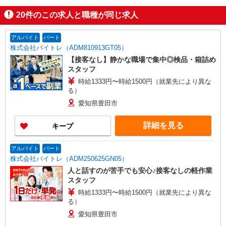
20
件のこの求人と職種が同じ求人
アルバイト
パート
株式会社バイトレ（ADM810913GT05）
【接客なし】静かな職場で集中◎検品・箱詰め
スタッフ
時給1333円〜時給1500円（就業先により異な
る）
愛知県豊田市
詳細を見る
キープ
アルバイト
パート
株式会社バイトレ（ADM250625GN05）
人と話すのが苦手でも安心♪接客なしの軽作業
スタッフ
時給1333円〜時給1500円（就業先により異な
る）
愛知県豊田市