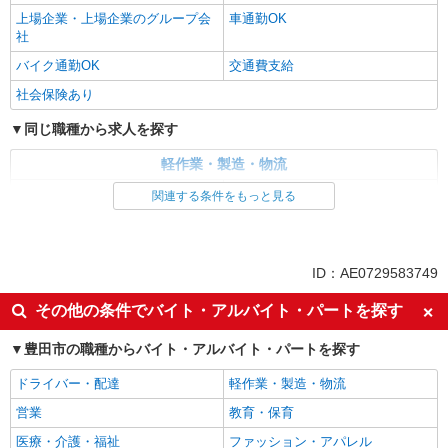
上場企業・上場企業のグループ会
車通勤OK
社
バイク通勤OK
交通費支給
社会保険あり
同じ職種から求人を探す
軽作業・製造・物流
梱包・仕分け・ピッキング
入出庫・商品管理・検品・検査
関連する条件をもっと見る
同じ特徴から求人を探す
未経験歓迎
ミドル（40代～）活躍中
ID：AE0729583749
土日祝休み
上場企業・上場企業のグループ会
その他の条件でバイト・アルバイト・パートを探す
社
車通勤OK
交通費支給
豊田市の職種からバイト・アルバイト・パートを探す
社会保険あり
ドライバー・配達
軽作業・製造・物流
営業
教育・保育
医療・介護・福祉
ファッション・アパレル