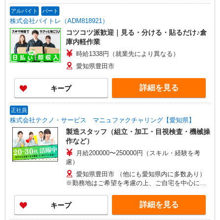
アルバイト
パート
株式会社バイトレ（ADM818921）
コツコツ派歓迎｜見る・分ける・貼るだけ♪倉
庫内軽作業
時給1338円（就業先により異なる）
愛知県豊田市
詳細を見る
キープ
正社員
株式会社テクノ・サービス マニュファクチャリング【愛知県】
製造スタッフ（組立・加工・目視検査・機械操
作など）
月給200000〜250000円（スキル・経験を考
慮）
愛知県豊田市 （他にも愛知県内に多数あり）
※勤務地はご希望を考慮の上、ご自宅を中心に通
勤時間120分圏内のエリアとなります。（転勤な
し）
詳細を見る
キープ