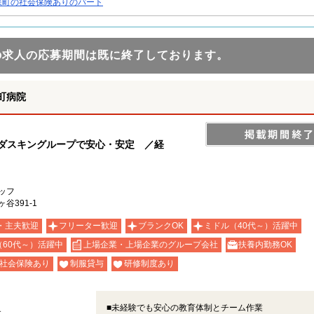
森町の社会保険ありのパート
の求人の応募期間は既に終了しております。
町病院
手ダスキングループで安心・安定 ／経
ッフ
谷391-1
・主夫歓迎
フリーター歓迎
ブランクOK
ミドル（40代～）活躍中
（60代～）活躍中
上場企業・上場企業のグループ会社
扶養内勤務OK
社会保険あり
制服貸与
研修制度あり
■未経験でも安心の教育体制とチーム作業
す