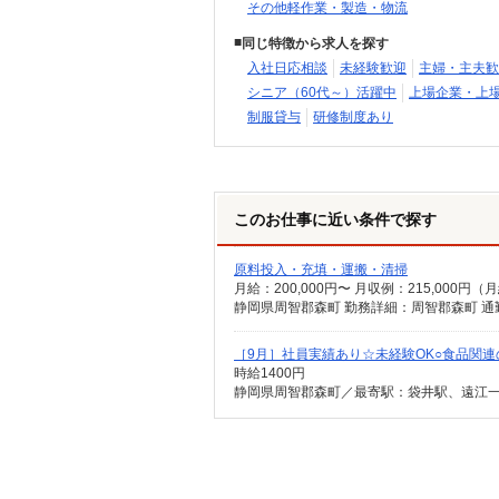
その他軽作業・製造・物流
同じ特徴から求人を探す
入社日応相談
未経験歓迎
主婦・主夫歓
シニア（60代～）活躍中
上場企業・上
制服貸与
研修制度あり
このお仕事に近い条件で探す
原料投入・充填・運搬・清掃
月給：200,000円〜 月収例：215,000円
静岡県周智郡森町 勤務詳細：周智郡森町 通
［9月］社員実績あり☆未経験OK○食品関連
時給1400円