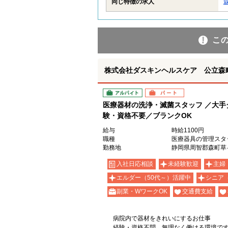
同じ特徴の求人
こ
株式会社ダスキンヘルスケア 公立森
アルバイト
パート
医療器材の洗浄・滅菌スタッフ ／大
験・資格不要／ブランクOK
給与
時給1100円
職種
医療器具の管理スタ
勤務地
静岡県周智郡森町草ヶ
入社日応相談
未経験歓迎
主婦
エルダー（50代～）活躍中
シニア
副業・WワークOK
交通費支給
病院内で器材をきれいにするお仕事
経験・資格不問。無理なく働ける環境で