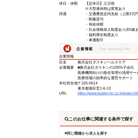
休日・休暇
【定休日】土日祝
※大型連休時は変更あり
待遇
・交通費規定内支給（上限3万円
・制服貸与
・有給休暇
・社会保険加入制度あり(65歳ま
・福利厚生制度あり
・車通勤可
企業情報
社名
株式会社ダスキンヘルスケア
企業概要
■株式会社ダスキンの100%子会社
医療機関向けの衛生管理や清掃サー
医療現場の効率的な運営サポート
本社所在地
〒105-0014
東京都港区芝1-6-10
URL
https://www.duskin-hc.co.jp/index.ht
このお仕事に関連する条件で探す
同じ職種から求人を探す