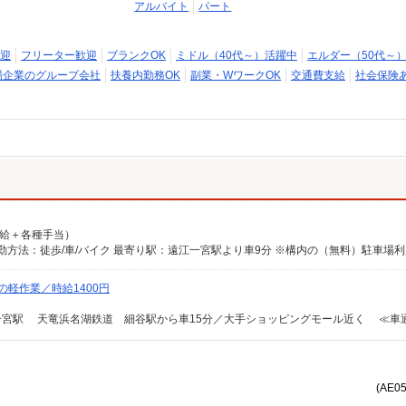
アルバイト
パート
迎
フリーター歓迎
ブランクOK
ミドル（40代～）活躍中
エルダー（50代～
場企業のグループ会社
扶養内勤務OK
副業・WワークOK
交通費支給
社会保険
（月給＋各種手当）
勤方法：徒歩/車/バイク 最寄り駅：遠江一宮駅より車9分 ※構内の（無料）駐車場利
の軽作業／時給1400円
(AE0