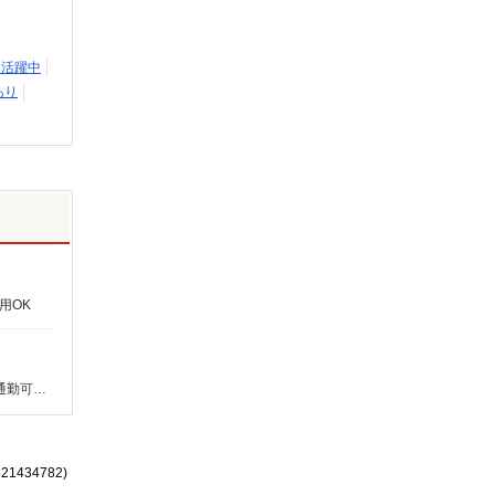
）活躍中
あり
用OK
静岡県周智郡森町／最寄駅：袋井駅、遠江一宮駅 天竜浜名湖鉄道 細谷駅から車15分／大手ショッピングモール近く ≪車通勤可≫ 無料パーキングあり
521434782)