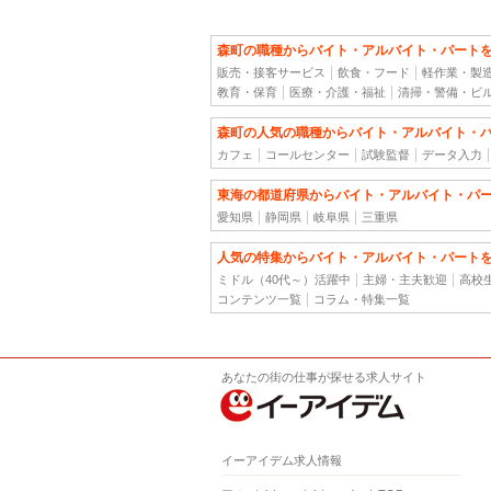
森町の職種からバイト・アルバイト・パート
販売・接客サービス
飲食・フード
軽作業・製
教育・保育
医療・介護・福祉
清掃・警備・ビ
森町の人気の職種からバイト・アルバイト・
カフェ
コールセンター
試験監督
データ入力
東海の都道府県からバイト・アルバイト・パ
愛知県
静岡県
岐阜県
三重県
人気の特集からバイト・アルバイト・パート
ミドル（40代～）活躍中
主婦・主夫歓迎
高校
コンテンツ一覧
コラム・特集一覧
あなたの街の仕事が探せる求人サイト
イーアイデム求人情報