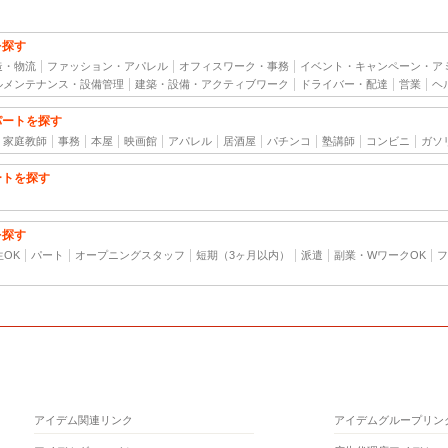
を探す
造・物流
ファッション・アパレル
オフィスワーク・事務
イベント・キャンペーン・ア
ルメンテナンス・設備管理
建築・設備・アクティブワーク
ドライバー・配達
営業
ヘ
パートを探す
家庭教師
事務
本屋
映画館
アパレル
居酒屋
パチンコ
塾講師
コンビニ
ガソ
ートを探す
を探す
生OK
パート
オープニングスタッフ
短期（3ヶ月以内）
派遣
副業・WワークOK
フ
アイデム関連リンク
アイデムグループリン