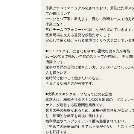
作業はすべてマニュアル化されており、最初は先輩ス
フが横について
一つひとつ丁寧に教えます。難しい判断や一人で抱え
作業はなく、
常にチームでフォローや相談しながら進めていきます
医療現場を支える重要な役割だからこそ、
安心して長く続けられる環境づくりを大切にしていま
■ライフスタイルに合わせやすい柔軟な働き方が可能
20〜50代まで幅広い年代のスタッフが在籍し、男女問
活躍中です。
家事や育児の合間に働きたい方、フルタイムでしっか
入を得たい方、
短時間で集中して働きたい方など、
さまざまな働き方が可能です。
■大手ダスキングループならではの安定性
本求人は、株式会社ダスキン100％出資の「ダスキン
ケア」が運営する医療関連業務です。
業界大手の基盤があるため、雇用や運営体制が安定し
り、長期的な就業を前提に働けます。
福利厚生やコンプライアンス面も整備されており、
「初めての医療系の仕事でも不安が少ない」とスタッ
らも好評です。