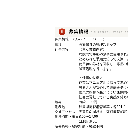
募集情報（アルバイト・パート）
職種
医療器具の管理スタッフ
仕事内容
【主な業務内容】
病院内で手術や診察に使用され
決められた手順に沿って洗浄・
使用後の器材を回収し、専用の
滅菌処理を行います。
＜仕事の特徴＞
作業はマニュアルに沿って進め
患者さんが安心して治療を受け
景気の影響を受けにくい医療関
社会に貢献している実感を持ち
給与
時給1100円
勤務地
静岡県周智郡森町草ヶ谷391-1
交通アクセス
天竜浜名湖鉄道「森町病院前駅
勤務時間・曜日
8:00〜17:00
1日8h,週5日
応募資格・経験
年齢・経験不問