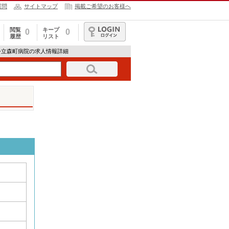
質問
サイトマップ
掲載ご希望のお客様へ
閲覧
キープ
0
0
履歴
リスト
ログイン
公立森町病院の求人情報詳細