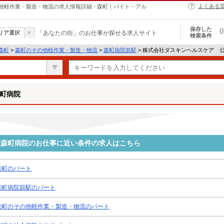
よくある
軽作業・製造・物流の求人情報詳細 - 森町｜バイト・アル
保存した
0
リア選択
「あなたの街」のお仕事が探せる求人サイト
検索条件
森町
>
森町のその他軽作業・製造・物流
>
森町病院前駅
> 株式会社ダスキンヘルスケア 
町病院
立森町病院のお仕事に近い条件の求人はこちら
森町のパート
森町病院前駅のパート
森町のその他軽作業・製造・物流のパート