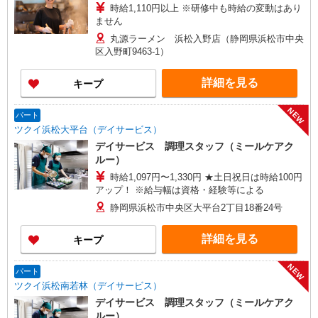
時給1,110円以上 ※研修中も時給の変動はあり
ません
丸源ラーメン 浜松入野店（静岡県浜松市中央
区入野町9463-1）
詳細を見る
キープ
NEW
パート
ツクイ浜松大平台（デイサービス）
デイサービス 調理スタッフ（ミールケアク
ルー）
時給1,097円〜1,330円 ★土日祝日は時給100円
アップ！ ※給与幅は資格・経験等による
静岡県浜松市中央区大平台2丁目18番24号
詳細を見る
キープ
NEW
パート
ツクイ浜松南若林（デイサービス）
デイサービス 調理スタッフ（ミールケアク
ルー）