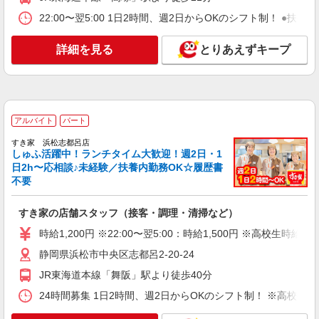
モール 浜松市野ショッピングセンター2F
22:00〜翌5:00 1日2時間、週2日からOKのシフト制！ ●扶養
詳細を見る
キープ
詳細を見る
とりあえずキープ
アルバイト
パート
すき家 浜松中田店
すき家の店舗スタッフ（接客・調理・清掃な
ど）
アルバイト
パート
時給1,563円
すき家 浜松志都呂店
静岡県浜松市中央区中田町509
しゅふ活躍中！ランチタイム大歓迎！週2日・1
日2h〜応相談♪未経験／扶養内勤務OK☆履歴書
不要
詳細を見る
キープ
すき家の店舗スタッフ（接客・調理・清掃など）
アルバイト
パート
なか卯 浜松萩丘店
時給1,200円 ※22:00〜翌5:00：時給1,500円 ※高校生時給1,
接客・調理スタッフ（簡単な接客・調理・清
静岡県浜松市中央区志都呂2-20-24
掃・など）
JR東海道本線「舞阪」駅より徒歩40分
時給1150円 22:00〜翌5:00：時給1500円 高校
生：時給1100円
24時間募集 1日2時間、週2日からOKのシフト制！ ※高校生
静岡県浜松市中央区萩丘2-26-1