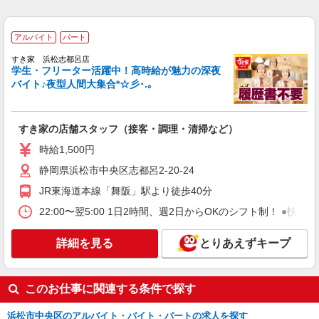
アルバイト
パート
COCO’S 浜松雄踏店
アルバイト
パート
ココスのキッチン（フード）スタッフ
すき家 浜松志都呂店
時給1200円 ※22:00〜翌5:00：時給1500円 ※
学生・フリーター活躍中！高時給が魅力の深夜
高校生時給1150円 ■【土日祝加給】 土日祝は1時
バイト♪夜型人間大集合*☆彡･.｡
間当たり＋100円 ■特別手当 早朝手当（5:00〜
静岡県浜松市中央区雄踏1丁目1番3号
8:00）時給＋200円
すき家の店舗スタッフ（接客・調理・清掃など）
詳細を見る
キープ
時給1,500円
アルバイト
パート
静岡県浜松市中央区志都呂2-20-24
すき家 浜松志都呂店
JR東海道本線「舞阪」駅より徒歩40分
すき家の店舗スタッフ（接客・調理・清掃な
ど）
22:00〜翌5:00 1日2時間、週2日からOKのシフト制！ ●扶養
時給1,200円 ※22:00〜翌5:00：時給1,500円 ※
高校生時給1,120円 ※早朝手当（5:00〜9:00）時給
詳細を見る
とりあえずキープ
＋150円
静岡県浜松市中央区志都呂2-20-24
詳細を見る
キープ
このお仕事に関連する条件で探す
浜松市中央区のアルバイト・バイト・パートの求人を探す