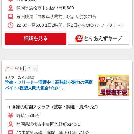
ます。
中央区村櫛町字志津ノ前4620）
静岡県浜松市中央区中田町509
遠州鉄道「自動車学校前」駅より徒歩21分
詳細を見る
キープ
22:00〜翌5:00 1日2時間、週2日からOKのシフト制！ ●扶養
アルバイト
パート
コンパスグループ・ジャパン株式会社 21503_p
詳細を見る
とりあえずキープ
調理員【アルバイト・パート】
時給1,550円以上 試用期間中 時給1,550円以上
(試用期間2ヶ月) 残業が発生した場合、残業代を1
分単位で別途支給します。
ローム浜松株式会社 （静岡県浜松市中央区三
アルバイト
パート
和町10）
すき家 浜松入野店
学生・フリーター活躍中！高時給が魅力の深夜
詳細を見る
キープ
バイト♪夜型人間大集合*☆彡･.｡
アルバイト
パート
すき家 イオンモール浜松市野店
すき家の店舗スタッフ（接客・調理・清掃など）
すき家の店舗スタッフ（接客・調理・清掃な
時給1,538円
ど）
時給1,250円 ※高校生時給1,100円
静岡県浜松市中央区入野町6148-1
静岡県浜松市中央区天王町字諏訪1981-3イオン
JR東海道本線「高塚」駅より徒歩21分