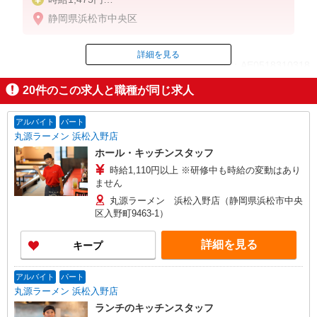
※土日祝手当 時給＋20円
静岡県浜松市中央区
詳細を見る
ID：AE0518310318
20
件のこの求人と職種が同じ求人
掲載期間終了
アルバイト
パート
丸源ラーメン 浜松入野店
ホール・キッチンスタッフ
時給1,110円以上 ※研修中も時給の変動はあり
ません
丸源ラーメン 浜松入野店（静岡県浜松市中央
区入野町9463-1）
詳細を見る
キープ
アルバイト
パート
丸源ラーメン 浜松入野店
ランチのキッチンスタッフ