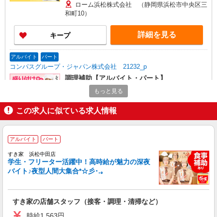
分単位で別途支給します。
ローム浜松株式会社 （静岡県浜松市中央区三
和町10）
詳細を見る
キープ
アルバイト
パート
コンパスグループ・ジャパン株式会社 21232_p
調理補助【アルバイト・パート】
時給1,100円以上 試用期間中 時給1,100円以上
もっと見る
(試用期間2ヶ月) 残業が発生した場合、残業代を1
分単位で別途支給します。
この求人に似ている求人情報
ソミック石川古川工場 （静岡県浜松市中央区
古川500 ソミック石川古川工場1F）
アルバイト
パート
詳細を見る
キープ
すき家 浜松中田店
学生・フリーター活躍中！高時給が魅力の深夜
アルバイト
パート
バイト♪夜型人間大集合*☆彡･.｡
コンパスグループ・ジャパン株式会社 20973_p
調理補助【アルバイト・パート】
時給1,100円以上 試用期間中 時給1,100円以上
すき家の店舗スタッフ（接客・調理・清掃など）
(試用期間2ヶ月) 17:00〜21:00 時給1,150円以上 残
業が発生した場合、残業代を1分単位で別途支給し
時給1,563円
エクシブ浜名湖 従業員食堂 （静岡県浜松市