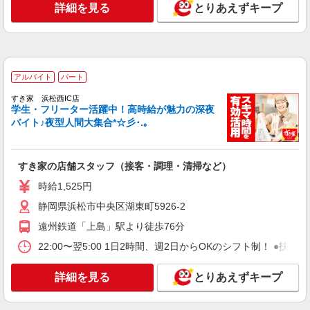
詳細を見る
とりあえずキープ
詳細を見る
キープ
アルバイト
パート
伝丸 浜松西IC店
アルバイト
パート
ラーメン店のホール・キッチン
時給1,525円＋交通費支給 ※研修中も給与の変
すき家 浜松西IC店
学生・フリーター活躍中！高時給が魅力の深夜
動なし
バイト♪夜型人間大集合*☆彡･.｡
静岡県浜松市中央区湖東町5830-1
詳細を見る
キープ
すき家の店舗スタッフ（接客・調理・清掃など）
時給1,525円
アルバイト
パート
すき家 浜松入野店
静岡県浜松市中央区湖東町5926-2
すき家の店舗スタッフ（接客・調理・清掃な
遠州鉄道「上島」駅より徒歩76分
ど）
22:00〜翌5:00 1日2時間、週2日からOKのシフト制！ ●扶養
時給1,538円
静岡県浜松市中央区入野町6148-1
詳細を見る
とりあえずキープ
詳細を見る
キープ