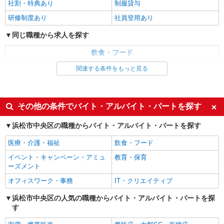
社割・特典あり
制服貸与
研修制度あり
社員登用あり
同じ職種から求人を探す
飲食・フード
ファストフード・デリ
調理・調理補助・調理師
関連する条件をもっと見る
同じ特徴から求人を探す
未経験歓迎
大学生歓迎
その他の条件でバイト・アルバイト・パートを探す
ミドル（40代～）活躍中
週2～3日勤務OK
浜松市中央区の職種からバイト・アルバイト・パートを探す
短時間勤務（1日4h以内）OK
深夜
医療・介護・福祉
飲食・フード
車通勤OK
扶養内勤務OK
イベント・キャンペーン・アミュ
教育・保育
交通費支給
社会保険あり
ーズメント
まかない・食事補助
社員登用あり
オフィスワーク・事務
IT・クリエイティブ
浜松市中央区の人気の職種からバイト・アルバイト・パートを探
す