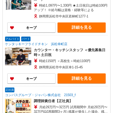
時給1,097円〜1,330円 ★土日祝日は時給100円
アップ！ ※給与幅は資格・経験等による
静岡県浜松市中央区若林町1277-1
詳細を見る
キープ
アルバイト
パート
ケンタッキーフライドチキン 浜松幸町店
カウンター・キッチンスタッフ ＜優先募集日
時＞土日祝
時給1150円 ＜高校生＞時給1100円
静岡県浜松市中央区幸1-15-45
詳細を見る
キープ
正社員
コンパスグループ・ジャパン株式会社 21503_f
調理師責任者【正社員】
月給29万円〜32万円 試用期間中 月給29万円〜
32万円(試用期間3ヶ月) 残業が発生した場合、残業