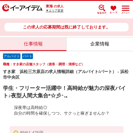
東海
の求人
▼エリア変更
この求人の応募期間は既に終了しております。
仕事情報
企業情報
アルバイト
パート
職種：すき家の店舗スタッフ（接客・調理・清掃など）
すき家 浜松三方原店の求人情報詳細（アルバイト/パート） - 浜松
市中央区
学生・フリーター活躍中！高時給が魅力の深夜バイ
ト♪夜型人間大集合*☆彡･.｡
深夜帯は高時給◎
自分の時間を確保しつつ、サクっと稼ぎませんか？
時給1,475円