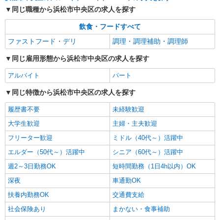
アルバイト
パート
同じ職種から浜松市中央区の求人を探す
なか卯 浜松萩丘店
接客・調理スタッフ（簡単な接客・調理・清
飲食・フードすべて
掃・など）
ファストフード・デリ
調理・調理補助・調理師
時給1500円
静岡県浜松市中央区萩丘2-26-1
同じ雇用形態から浜松市中央区の求人を探す
アルバイト
パート
詳細を見る
キープ
同じ特徴から浜松市中央区の求人を探す
アルバイト
パート
履歴書不要
すき家 浜松西IC店
未経験歓迎
すき家の店舗スタッフ（接客・調理・清掃な
大学生歓迎
主婦・主夫歓迎
ど）
フリーター歓迎
ミドル（40代～）活躍中
時給1,525円
エルダー（50代～）活躍中
シニア（60代～）活躍中
静岡県浜松市中央区湖東町5926-2
週2～3日勤務OK
短時間勤務（1日4h以内）OK
詳細を見る
キープ
深夜
車通勤OK
扶養内勤務OK
交通費支給
社会保険あり
まかない・食事補助