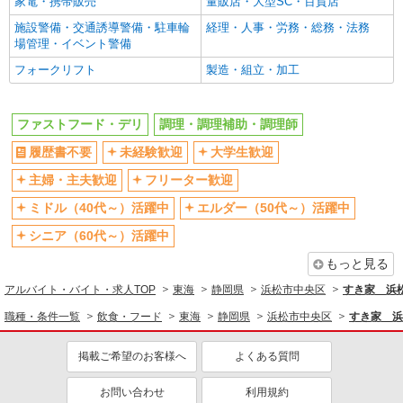
家電・携帯販売
量販店・大型SC・百貨店
施設警備・交通誘導警備・駐車輪
経理・人事・労務・総務・法務
場管理・イベント警備
フォークリフト
製造・組立・加工
ファストフード・デリ
調理・調理補助・調理師
履歴書不要
未経験歓迎
大学生歓迎
主婦・主夫歓迎
フリーター歓迎
ミドル（40代～）活躍中
エルダー（50代～）活躍中
シニア（60代～）活躍中
もっと見る
アルバイト・バイト・求人TOP
東海
静岡県
浜松市中央区
すき家 浜
職種・条件一覧
飲食・フード
東海
静岡県
浜松市中央区
すき家 浜
掲載ご希望のお客様へ
よくある質問
お問い合わせ
利用規約