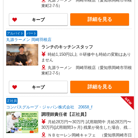
丸源ラーメン 岡崎羽根店（愛知県岡崎市羽根
東町2-7-5）
詳細を見る
キープ
アルバイト
パート
丸源ラーメン 岡崎羽根店
ランチのキッチンスタッフ
時給1,150円以上 ※研修中も時給の変動はあり
ません
丸源ラーメン 岡崎羽根店（愛知県岡崎市羽根
東町2-7-5）
詳細を見る
キープ
NEW
正社員
コンパスグループ・ジャパン株式会社 20658_f
調理師責任者【正社員】
月給28万円〜30万円 試用期間中 月給28万円〜
30万円(試用期間3ヶ月) 残業が発生した場合、残業
代を1分単位で別途支給します。 ※給与は経験や
ＮＢセーレン岡崎キャフェ （愛知県岡崎市日