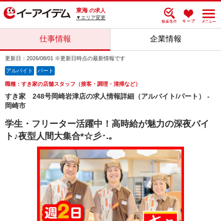
東海
の求人
▼エリア変更
仕事情報
企業情報
更新日：2026/08/01 ※更新日時点の最新情報です
アルバイト
パート
職種：すき家の店舗スタッフ（接客・調理・清掃など）
すき家 248号岡崎岩津店の求人情報詳細（アルバイト/パート） -
岡崎市
学生・フリーター活躍中！高時給が魅力の深夜バイ
ト♪夜型人間大集合*☆彡･.｡