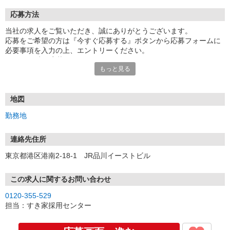
応募方法
当社の求人をご覧いただき、誠にありがとうございます。
応募をご希望の方は『今すぐ応募する』ボタンから応募フォームに
必要事項を入力の上、エントリーください。
☆★☆24時間応募OK！☆★☆
もっと見る
・・・お願い・・・
応募の際は、連絡先に「携帯電話のアドレス」や「携帯電話の番
号」など
地図
普段つながりやすい連絡先を入力してください。
勤務地
連絡先住所
東京都港区港南2-18-1 JR品川イーストビル
この求人に関するお問い合わせ
0120-355-529
担当：すき家採用センター