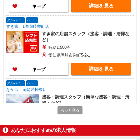
詳細を見る
キープ
アルバイト
パート
すき家 1国岡崎栄町店
すき家の店舗スタッフ（接客・調理・清掃な
ど）
時給1,500円
愛知県岡崎市栄町5-2-1
詳細を見る
キープ
アルバイト
パート
なか卯 岡崎若松東店
接客・調理スタッフ（簡単な接客・調理・清
掃・など）
時給1160円 22:00〜翌5:00：時給1450円 高校
もっと見る
生：時給1140円
愛知県岡崎市若松東1-9-13
あなたにおすすめの求人情報
詳細を見る
キープ