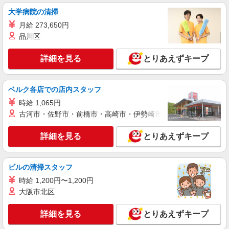
なか卯 岡崎若松東店
大学病院の清掃
接客・調理スタッフ（簡単な接客・調理・清
月給 273,650円
掃・など）
品川区
時給1450円
愛知県岡崎市若松東1-9-13
詳細を見る
とりあえずキープ
詳細を見る
キープ
ベルク各店での店内スタッフ
アルバイト
パート
時給 1,065円
すき家 岡崎鴨田店
古河市・佐野市・前橋市・高崎市・伊勢崎市・太田市・館林市・
すき家の店舗スタッフ（接客・調理・清掃な
ど）
詳細を見る
とりあえずキープ
時給1,500円
愛知県岡崎市鴨田町字広元146
ビルの清掃スタッフ
詳細を見る
時給 1,200円〜1,200円
キープ
大阪市北区
アルバイト
パート
すき家 岡崎西大友店
詳細を見る
とりあえずキープ
すき家の店舗スタッフ（接客・調理・清掃な