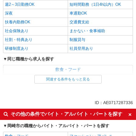
週2～3日勤務OK
短時間勤務（1日4h以内）OK
深夜
車通勤OK
扶養内勤務OK
交通費支給
社会保険あり
まかない・食事補助
社割・特典あり
制服貸与
研修制度あり
社員登用あり
同じ職種から求人を探す
飲食・フード
ファストフード・デリ
調理・調理補助・調理師
関連する条件をもっと見る
同じ特徴から求人を探す
未経験歓迎
大学生歓迎
ID：AE0717287336
ミドル（40代～）活躍中
週2～3日勤務OK
その他の条件でバイト・アルバイト・パートを探す
短時間勤務（1日4h以内）OK
深夜
岡崎市の職種からバイト・アルバイト・パートを探す
車通勤OK
扶養内勤務OK
交通費支給
社会保険あり