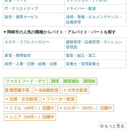
飲食・フード
ファッション・アパレル
まかない・食事補助
社員登用あり
IT・クリエイティブ
ドライバー・配達
販売・接客サービス
清掃・警備・ビルメンテナンス・
設備管理
岡崎市の人気の職種からバイト・アルバイト・パートを探す
エステ・リフレクソロジー
建物管理・設備管理・マンション
管理員
家電・携帯販売
製造・組立・加工
経理・人事・労務・総務・法務
栄養士・管理栄養士
ファストフード・デリ
調理・調理補助・調理師
履歴書不要
未経験歓迎
大学生歓迎
主婦・主夫歓迎
フリーター歓迎
ミドル（40代～）活躍中
エルダー（50代～）活躍中
シニア（60代～）活躍中
もっと見る