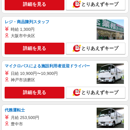
［2026/09/01〜2026/11/30］ 時給1,688円 ［通
詳細を見る
とりあえずキープ
常］ 時給1,563円
愛知県岡崎市戸崎新町2-1、2-2、2-3、2-4、2-
15の一部
レジ・商品陳列スタッフ
時給 1,300円
詳細を見る
キープ
大阪市中央区
アルバイト
パート
詳細を見る
とりあえずキープ
ジョリーパスタ 岡崎三崎町店
キッチン（フード）スタッフ
時給1200円 ※22:00以降は時給1500円 ※高校
マイクロバスによる施設利用者送迎ドライバー
生時給1160円 ※労働組合費あり（基本時給×月間
日給 10,900円〜10,900円
時間数×1.8％） ■土日・祝手当 土日・祝は時給＋
愛知県岡崎市三崎町3番地1
神戸市須磨区
50円
詳細を見る
キープ
詳細を見る
とりあえずキープ
アルバイト
パート
なか卯 1国岡崎矢作店
代務運転士
接客・調理スタッフ（簡単な接客・調理・清
月給 253,500円
掃・など）
豊中市
時給1450円