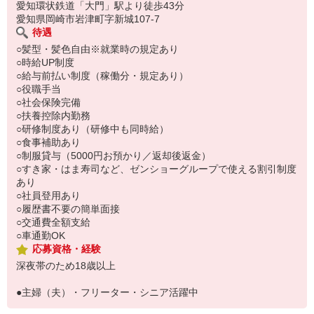
い。
愛知環状鉄道「大門」駅より徒歩43分
愛知県岡崎市岩津町字新城107-7
待遇
○髪型・髪色自由※就業時の規定あり
○時給UP制度
○給与前払い制度（稼働分・規定あり）
○役職手当
○社会保険完備
○扶養控除内勤務
○研修制度あり（研修中も同時給）
○食事補助あり
○制服貸与（5000円お預かり／返却後返金）
○すき家・はま寿司など、ゼンショーグループで使える割引制度
あり
○社員登用あり
○履歴書不要の簡単面接
○交通費全額支給
○車通勤OK
応募資格・経験
深夜帯のため18歳以上
●主婦（夫）・フリーター・シニア活躍中