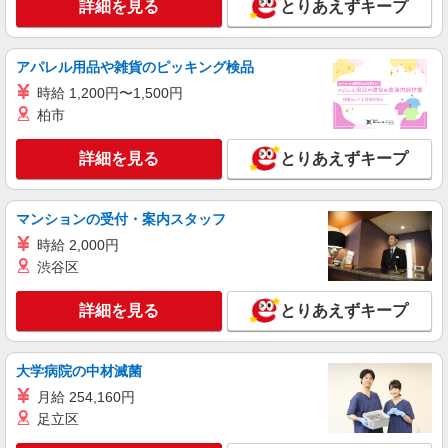
掃・など）
詳細を見る
とりあえずキープ
時給1450円
愛知県岡崎市大西2-16-1
アパレル用品や雑貨のピッキング検品
時給 1,200円〜1,500円
詳細を見る
キープ
柏市
アルバイト
パート
詳細を見る
とりあえずキープ
すき家 1国岡崎栄町店
すき家の店舗スタッフ（接客・調理・清掃な
ど）
マンションの受付・案内スタッフ
時給1,200円 ※22:00〜翌5:00：時給1,500円 ※
時給 2,000円
高校生時給1,150円 ※早朝手当（5:00〜9:00）時給
渋谷区
＋150円
愛知県岡崎市栄町5-2-1
詳細を見る
とりあえずキープ
詳細を見る
キープ
アルバイト
パート
大学病院の中材滅菌
すき家 岡崎戸崎新町店
月給 254,160円
すき家の店舗スタッフ（接客・調理・清掃な
足立区
ど）