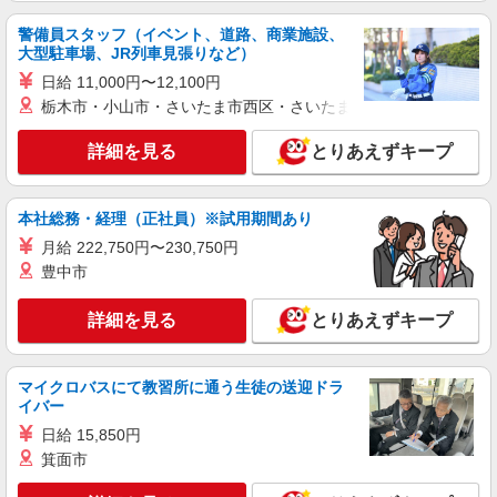
ど）
警備員スタッフ（イベント、道路、商業施設、
時給1,200円 ※22:00〜翌5:00：時給1,500円 ※
大型駐車場、JR列車見張りなど）
高校生時給1,150円 ※早朝手当（5:00〜9:00）時給
＋150円
日給 11,000円〜12,100円
愛知県岡崎市西大友町字杭穴92番地1
栃木市・小山市・さいたま市西区・さいたま市岩槻区・久喜市・
詳細を見る
キープ
詳細を見る
とりあえずキープ
アルバイト
パート
すき家 岡崎緑丘店
本社総務・経理（正社員）※試用期間あり
すき家の店舗スタッフ（接客・調理・清掃な
月給 222,750円〜230,750円
ど）
豊中市
時給1,200円 ※22:00〜翌5:00：時給1,500円 ※
高校生時給1,200円 ※早朝手当（5:00〜9:00）時給
詳細を見る
とりあえずキープ
＋150円
愛知県岡崎市緑丘2-15-21
詳細を見る
キープ
マイクロバスにて教習所に通う生徒の送迎ドラ
イバー
アルバイト
パート
日給 15,850円
なか卯 岡崎大西店
箕面市
接客・調理スタッフ（簡単な接客・調理・清