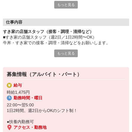
もっと見る
≪ 働くメリットいっぱい ≫
■髪型・髪色自由
オシャレを捨てる必要はありません！
仕事内容
■給与前払い可
すき家の店舗スタッフ（接客・調理・清掃など）
急な出費も安心♪
■すき家の店舗スタッフ（週2日／1日2時間〜OK）
■社員登用あり
牛丼・すき家での接客・調理・清掃などをお願いします。
将来を考えている方は必見です。
もっと見る
具体的には・・・
なか卯、かつ庵、ココス、ジョリーパスタ、ビッグボーイ、華屋
お客様をきれいなお店でお迎え！
与兵衛、オリーブの丘、焼肉いちばんなどを経営しているゼンシ
おいしい牛丼を！
ョーグループ！
あなたの笑顔で！
その中のひとつ『すき家』でお仕事しませんか？
募集情報（アルバイト・パート）
すばやく提供！
給与
他にも、食材の調整や金銭管理、新しく入社したクルーの研修など
時給1,475円
様々なお仕事があります。
勤務時間・曜日
セルフオーダー、セルフ会計で、現金の受け渡しはほとんどありま
せん。※一部店舗を除く
22:00〜翌5:00
取り間違いもなく安心でスムーズ♪
1日2時間、週2日からOKのシフト制！
マニュアルも用意していますので飲食店が初めての方でも大丈夫！
●扶養内勤務可
もちろん先輩クルーがしっかり教えてくれるので安心してくださ
アクセス・勤務地