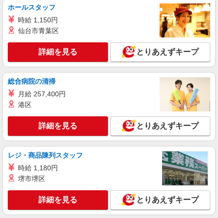
ホールスタッフ
アルバイト
パート
時給 1,150円
ピザハット 竜美ヶ丘店
仙台市青葉区
ピザの宅配／デリバリー・配達
詳細を見る
とりあえずキープ
時給1,200円以上 平日 時給1,200円以上 土日・
祝日 時給1,200円以上
愛知県岡崎市竜美南1丁目1-33
総合病院の清掃
月給 257,400円
詳細を見る
キープ
港区
アルバイト
パート
詳細を見る
とりあえずキープ
すき家 岡崎西大友店
すき家の店舗スタッフ（接客・調理・清掃な
ど）
レジ・商品陳列スタッフ
時給1,500円
時給 1,180円
愛知県岡崎市西大友町字杭穴92番地1
堺市堺区
詳細を見る
キープ
詳細を見る
とりあえずキープ
アルバイト
パート