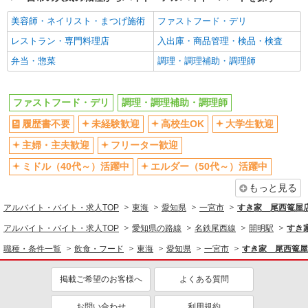
美容師・ネイリスト・まつげ施術
ファストフード・デリ
レストラン・専門料理店
入出庫・商品管理・検品・検査
弁当・惣菜
調理・調理補助・調理師
ファストフード・デリ
調理・調理補助・調理師
履歴書不要
未経験歓迎
高校生OK
大学生歓迎
主婦・主夫歓迎
フリーター歓迎
ミドル（40代～）活躍中
エルダー（50代～）活躍中
もっと見る
アルバイト・バイト・求人TOP
東海
愛知県
一宮市
すき家 尾西篭屋
アルバイト・バイト・求人TOP
愛知県の路線
名鉄尾西線
開明駅
すき
職種・条件一覧
飲食・フード
東海
愛知県
一宮市
すき家 尾西篭屋
掲載ご希望のお客様へ
よくある質問
お問い合わせ
利用規約