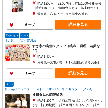
時給1200円 ※22:00以降は時給1500円 ※高校
生時給1160円 ※労働組合費あり（基本時給×月間
時間数×1.8％） ■土日・祝手当 土日・祝は時給＋
愛知県一宮市小信中島字郷東27番10
50円
詳細を見る
キープ
アルバイト
パート
すき家 一宮木曽川店
すき家の店舗スタッフ（接客・調理・清掃な
ど）
時給1,438円
愛知県一宮市木曽川町外割田四の通り96番地
詳細を見る
キープ
パート
株式会社ニッコクトラスト イオンFS 中部センター（2323）
社員食堂の調理補助
時給1,200円 ※詳細は面接の際にご説明いたし
ます 【試用期間】 試用期間：有（2ヶ月） 試用期