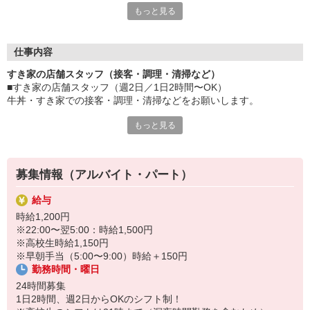
もっと見る
など、自分らしく活躍できますよ。
≪ 働くメリットいっぱい ≫
■髪型・髪色自由
仕事内容
オシャレを捨てる必要はありません！
すき家の店舗スタッフ（接客・調理・清掃など）
■給与前払い可
■すき家の店舗スタッフ（週2日／1日2時間〜OK）
急な出費も安心♪
牛丼・すき家での接客・調理・清掃などをお願いします。
■社員登用あり
将来を考えている方は必見です。
もっと見る
具体的には・・・
お客様をきれいなお店でお迎え！
なか卯、かつ庵、ココス、ジョリーパスタ、ビッグボーイ、華屋
おいしい牛丼を！
与兵衛、オリーブの丘、焼肉いちばんなどを経営しているゼンシ
あなたの笑顔で！
ョーグループ！
募集情報（アルバイト・パート）
すばやく提供！
その中のひとつ『すき家』でお仕事しませんか？
給与
他にも、食材の調整や金銭管理、新しく入社したクルーの研修など
時給1,200円
様々なお仕事があります。
※22:00〜翌5:00：時給1,500円
セルフオーダー、セルフ会計で、現金の受け渡しはほとんどありま
※高校生時給1,150円
せん。※一部店舗を除く
※早朝手当（5:00〜9:00）時給＋150円
取り間違いもなく安心でスムーズ♪
勤務時間・曜日
マニュアルも用意していますので飲食店が初めての方でも大丈夫！
24時間募集
もちろん先輩クルーがしっかり教えてくれるので安心してくださ
1日2時間、週2日からOKのシフト制！