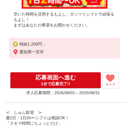
空いた時間を活用するもよし、ガッツリシフトで頑張る
もよし！
まずはあなたの希望をお聞かせください。
時給1,200円
※22:00〜翌5:00：時給1,500円
愛知県一宮市
※高校生時給1,150円
※早朝手当（5:00〜9:00）時給＋150円
応募画面へ進む
1分で応募完了!!
キープ
求人応募期間：2026/08/01～2026/08/31
≪ しゅふ歓迎 ≫
週2日・1日2h〜シフトは相談OK！
「スキマ時間にちょっとだけ」
「家計に＋αするために多めに出勤」