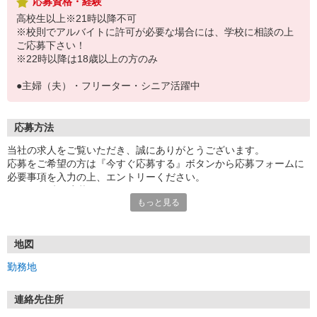
応募資格・経験
高校生以上※21時以降不可
※校則でアルバイトに許可が必要な場合には、学校に相談の上
ご応募下さい！
※22時以降は18歳以上の方のみ
●主婦（夫）・フリーター・シニア活躍中
応募方法
当社の求人をご覧いただき、誠にありがとうございます。
応募をご希望の方は『今すぐ応募する』ボタンから応募フォームに
必要事項を入力の上、エントリーください。
☆★☆24時間応募OK！☆★☆
もっと見る
・・・お願い・・・
応募の際は、連絡先に「携帯電話のアドレス」や「携帯電話の番
号」など
地図
普段つながりやすい連絡先を入力してください。
勤務地
連絡先住所