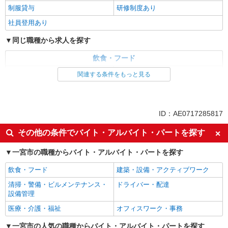
制服貸与
研修制度あり
社員登用あり
同じ職種から求人を探す
飲食・フード
ファストフード・デリ
調理・調理補助・調理師
関連する条件をもっと見る
同じ特徴から求人を探す
未経験歓迎
高校生OK
ID：AE0717285817
大学生歓迎
ミドル（40代～）活躍中
その他の条件でバイト・アルバイト・パートを探す
週2～3日勤務OK
短時間勤務（1日4h以内）OK
一宮市の職種からバイト・アルバイト・パートを探す
深夜
車通勤OK
扶養内勤務OK
交通費支給
飲食・フード
建築・設備・アクティブワーク
社会保険あり
まかない・食事補助
清掃・警備・ビルメンテナンス・
ドライバー・配達
設備管理
社員登用あり
医療・介護・福祉
オフィスワーク・事務
一宮市の人気の職種からバイト・アルバイト・パートを探す