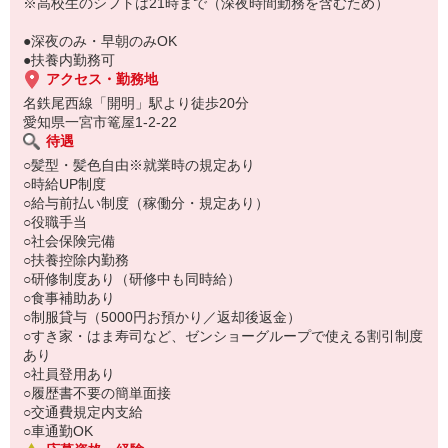
い。
※高校生のシフトは21時まで（深夜時間勤務を含むため）
●深夜のみ・早朝のみOK
●扶養内勤務可
アクセス・勤務地
名鉄尾西線「開明」駅より徒歩20分
愛知県一宮市篭屋1-2-22
待遇
○髪型・髪色自由※就業時の規定あり
○時給UP制度
○給与前払い制度（稼働分・規定あり）
○役職手当
○社会保険完備
○扶養控除内勤務
○研修制度あり（研修中も同時給）
○食事補助あり
○制服貸与（5000円お預かり／返却後返金）
○すき家・はま寿司など、ゼンショーグループで使える割引制度
あり
○社員登用あり
○履歴書不要の簡単面接
○交通費規定内支給
○車通勤OK