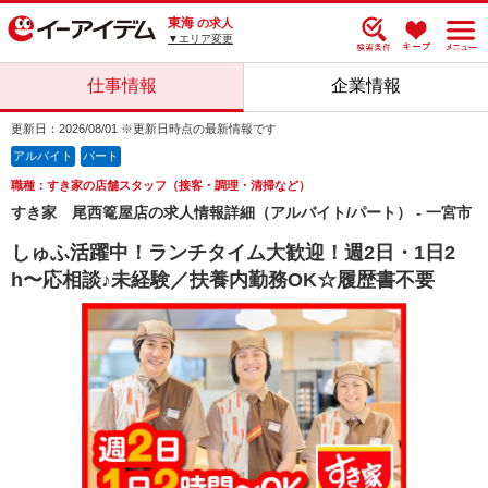
東海
の求人
▼エリア変更
仕事情報
企業情報
更新日：2026/08/01 ※更新日時点の最新情報です
アルバイト
パート
職種：すき家の店舗スタッフ（接客・調理・清掃など）
すき家 尾西篭屋店の求人情報詳細（アルバイト/パート） - 一宮市
しゅふ活躍中！ランチタイム大歓迎！週2日・1日2
h〜応相談♪未経験／扶養内勤務OK☆履歴書不要