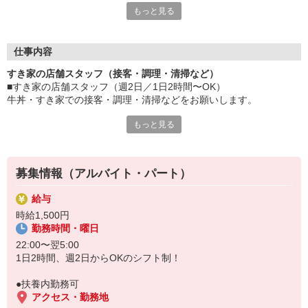
もっと見る
≪ 働くメリットいっぱい ≫
■髪型・髪色自由
オシャレを捨てる必要はありません！
仕事内容
■給与前払い可
すき家の店舗スタッフ（接客・調理・清掃など）
急な出費も安心♪
■すき家の店舗スタッフ（週2日／1日2時間〜OK）
■社員登用あり
牛丼・すき家での接客・調理・清掃などをお願いします。
将来を考えている方は必見です。
もっと見る
具体的には・・・
なか卯、かつ庵、ココス、ジョリーパスタ、ビッグボーイ、華屋
お客様をきれいなお店でお迎え！
与兵衛、オリーブの丘、焼肉いちばんなどを経営しているゼンシ
おいしい牛丼を！
ョーグループ！
あなたの笑顔で！
その中のひとつ『すき家』でお仕事しませんか？
募集情報（アルバイト・パート）
すばやく提供！
給与
他にも、食材の調整や金銭管理、新しく入社したクルーの研修など
時給1,500円
様々なお仕事があります。
勤務時間・曜日
セルフオーダー、セルフ会計で、現金の受け渡しはほとんどありま
せん。※一部店舗を除く
22:00〜翌5:00
取り間違いもなく安心でスムーズ♪
1日2時間、週2日からOKのシフト制！
マニュアルも用意していますので飲食店が初めての方でも大丈夫！
●扶養内勤務可
もちろん先輩クルーがしっかり教えてくれるので安心してくださ
アクセス・勤務地