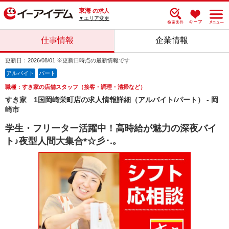
東海
の求人
▼エリア変更
仕事情報
企業情報
更新日：2026/08/01 ※更新日時点の最新情報です
アルバイト
パート
職種：すき家の店舗スタッフ（接客・調理・清掃など）
すき家 1国岡崎栄町店の求人情報詳細（アルバイト/パート） - 岡
崎市
学生・フリーター活躍中！高時給が魅力の深夜バイ
ト♪夜型人間大集合*☆彡･.｡