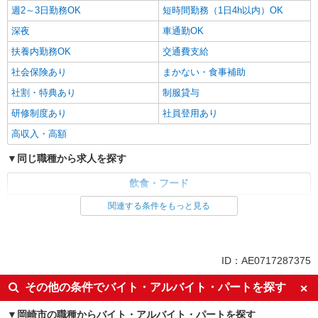
週2～3日勤務OK
短時間勤務（1日4h以内）OK
深夜
車通勤OK
扶養内勤務OK
交通費支給
社会保険あり
まかない・食事補助
社割・特典あり
制服貸与
研修制度あり
社員登用あり
高収入・高額
同じ職種から求人を探す
飲食・フード
ファストフード・デリ
調理・調理補助・調理師
関連する条件をもっと見る
同じ特徴から求人を探す
未経験歓迎
大学生歓迎
ID：AE0717287375
ミドル（40代～）活躍中
週2～3日勤務OK
その他の条件でバイト・アルバイト・パートを探す
短時間勤務（1日4h以内）OK
深夜
岡崎市の職種からバイト・アルバイト・パートを探す
車通勤OK
扶養内勤務OK