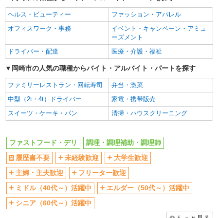
交通費支給
社会保険あり
ヘルス・ビューティー
ファッション・アパレル
まかない・食事補助
社員登用あり
オフィスワーク・事務
イベント・キャンペーン・アミュ
ーズメント
ドライバー・配達
医療・介護・福祉
岡崎市の人気の職種からバイト・アルバイト・パートを探す
ファミリーレストラン・回転寿司
弁当・惣菜
中型（2t・4t）ドライバー
家電・携帯販売
スイーツ・ケーキ・パン
清掃・ハウスクリーニング
ファストフード・デリ
調理・調理補助・調理師
履歴書不要
未経験歓迎
大学生歓迎
主婦・主夫歓迎
フリーター歓迎
ミドル（40代～）活躍中
エルダー（50代～）活躍中
シニア（60代～）活躍中