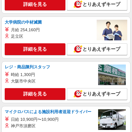
すき家の店舗スタッフ（接客・調理・清掃な
詳細を見る
とりあえずキープ
ど）
時給1,500円
大学病院の中材滅菌
愛知県岡崎市西大友町字杭穴92番地1
月給 254,160円
足立区
詳細を見る
キープ
詳細を見る
とりあえずキープ
アルバイト
パート
すき家 岡崎緑丘店
すき家の店舗スタッフ（接客・調理・清掃な
レジ・商品陳列スタッフ
ど）
時給 1,300円
時給1,500円
大阪市中央区
愛知県岡崎市緑丘2-15-21
詳細を見る
とりあえずキープ
詳細を見る
キープ
アルバイト
パート
マイクロバスによる施設利用者送迎ドライバー
なか卯 1国岡崎矢作店
日給 10,900円〜10,900円
接客・調理スタッフ（簡単な接客・調理・清
神戸市須磨区
掃・など）