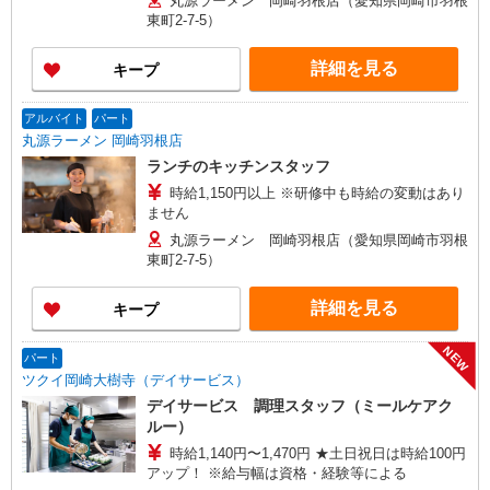
丸源ラーメン 岡崎羽根店（愛知県岡崎市羽根
東町2-7-5）
詳細を見る
キープ
アルバイト
パート
丸源ラーメン 岡崎羽根店
ランチのキッチンスタッフ
時給1,150円以上 ※研修中も時給の変動はあり
ません
丸源ラーメン 岡崎羽根店（愛知県岡崎市羽根
東町2-7-5）
詳細を見る
キープ
NEW
パート
ツクイ岡崎大樹寺（デイサービス）
デイサービス 調理スタッフ（ミールケアク
ルー）
時給1,140円〜1,470円 ★土日祝日は時給100円
アップ！ ※給与幅は資格・経験等による