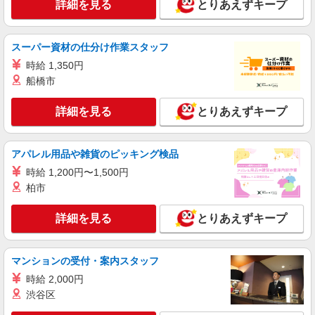
詳細を見る
とりあえずキープ
すき家 岡崎緑丘店
すき家の店舗スタッフ（接客・調理・清掃な
ど）
スーパー資材の仕分け作業スタッフ
時給1,200円 ※22:00〜翌5:00：時給1,500円 ※
時給 1,350円
高校生時給1,200円 ※早朝手当（5:00〜9:00）時給
船橋市
＋150円
愛知県岡崎市緑丘2-15-21
詳細を見る
とりあえずキープ
詳細を見る
キープ
アルバイト
パート
アパレル用品や雑貨のピッキング検品
なか卯 岡崎大西店
時給 1,200円〜1,500円
接客・調理スタッフ（簡単な接客・調理・清
柏市
掃・など）
時給1450円
詳細を見る
とりあえずキープ
愛知県岡崎市大西2-16-1
マンションの受付・案内スタッフ
詳細を見る
キープ
時給 2,000円
アルバイト
渋谷区
パート
すき家 岡崎西大友店