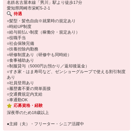
い。
名鉄名古屋本線「男川」駅より徒歩17分
愛知県岡崎市栄町5-2-1
待遇
○髪型・髪色自由※就業時の規定あり
○時給UP制度
○給与前払い制度（稼働分・規定あり）
○役職手当
○社会保険完備
○扶養控除内勤務
○研修制度あり（研修中も同時給）
○食事補助あり
○制服貸与（5000円お預かり／返却後返金）
○すき家・はま寿司など、ゼンショーグループで使える割引制度
あり
○社員登用あり
○履歴書不要の簡単面接
○交通費規定内支給
○車通勤OK
応募資格・経験
深夜帯のため18歳以上
●主婦（夫）・フリーター・シニア活躍中