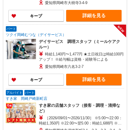
愛知県岡崎市大樹寺3-4-9
詳細を見る
キープ
NEW
パート
ツクイ岡崎むつな（デイサービス）
デイサービス 調理スタッフ（ミールケアク
ルー）
時給1,140円〜1,477円 ★土日祝日は時給100円
アップ！ ※給与幅は資格・経験等による
愛知県岡崎市六名3-2-7
詳細を見る
キープ
アルバイト
パート
すき家 岡崎戸崎新町店
すき家の店舗スタッフ（接客・調理・清掃な
ど）
［2026/09/01〜2026/11/30］ ※5:00〜22:00：
時給1,350円 ※22:00〜翌5:00：時給1,688円 ※高
校生時給1,250円 ※早朝手当（5:00〜9:00）時給＋