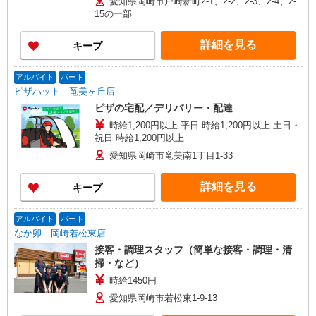
愛知県岡崎市戸崎新町2-1、2-2、2-3、2-4、2-
150円 ［通常］ 時給1,250円 ※22:00〜翌5:00：時
15の一部
給1,563円 ※高校生時給1,150円 ※早朝手当
（5:00〜9:00）時給＋150円
詳細を見る
キープ
アルバイト
パート
ピザハット 竜美ヶ丘店
ピザの宅配／デリバリー・配達
時給1,200円以上 平日 時給1,200円以上 土日・
祝日 時給1,200円以上
愛知県岡崎市竜美南1丁目1-33
詳細を見る
キープ
アルバイト
パート
なか卯 岡崎若松東店
接客・調理スタッフ（簡単な接客・調理・清
掃・など）
時給1450円
愛知県岡崎市若松東1-9-13