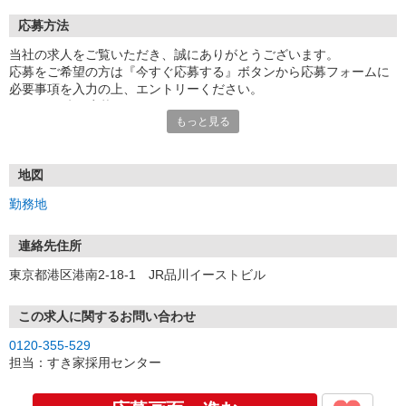
応募方法
当社の求人をご覧いただき、誠にありがとうございます。
応募をご希望の方は『今すぐ応募する』ボタンから応募フォームに
必要事項を入力の上、エントリーください。
☆★☆24時間応募OK！☆★☆
もっと見る
・・・お願い・・・
応募の際は、連絡先に「携帯電話のアドレス」や「携帯電話の番
号」など
地図
普段つながりやすい連絡先を入力してください。
勤務地
連絡先住所
東京都港区港南2-18-1 JR品川イーストビル
この求人に関するお問い合わせ
0120-355-529
担当：すき家採用センター