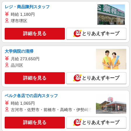
レジ・商品陳列スタッフ
アルバイト
パート
時給 1,180円
ピザハット 竜美ヶ丘店
堺市堺区
未経験OK！ピザハットピザメイクスタッフ
（インストア）
詳細を見る
とりあえずキープ
時給1,170円以上 平日 時給1,170円以上 土日・
祝日 時給1,170円以上 高校生 時給1,170円以上
愛知県岡崎市竜美南1丁目1-33
大学病院の清掃
月給 273,650円
詳細を見る
キープ
品川区
アルバイト
パート
詳細を見る
とりあえずキープ
すき家 岡崎法性寺店
すき家の店舗スタッフ（接客・調理・清掃な
ど）
ベルク各店での店内スタッフ
時給1,538円
時給 1,065円
愛知県岡崎市法性寺町柳ノ内36-1
古河市・佐野市・前橋市・高崎市・伊勢崎市・太田市・館林市・
詳細を見る
キープ
詳細を見る
とりあえずキープ