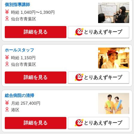
個別指導講師
アルバイト
パート
時給 1,040円〜1,390円
すき家 岡崎法性寺店
仙台市青葉区
すき家の店舗スタッフ（接客・調理・清掃な
ど）
詳細を見る
とりあえずキープ
時給1,230円 ※22:00〜翌5:00：時給1,538円 ※
高校生時給1,150円 ※早朝手当（5:00〜9:00）時給
＋150円
ホールスタッフ
愛知県岡崎市法性寺町柳ノ内36-1
時給 1,150円
詳細を見る
キープ
仙台市青葉区
詳細を見る
とりあえずキープ
アルバイト
パート
すき家 岡崎西大友店
すき家の店舗スタッフ（接客・調理・清掃な
総合病院の清掃
ど）
月給 257,400円
時給1,200円 ※22:00〜翌5:00：時給1,500円 ※
高校生時給1,150円 ※早朝手当（5:00〜9:00）時給
港区
＋150円
愛知県岡崎市西大友町字杭穴92番地1
詳細を見る
とりあえずキープ
詳細を見る
キープ