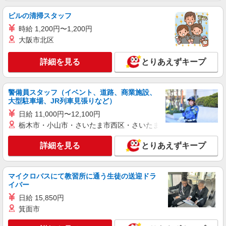
アルバイト
パート
すき家 岡崎戸崎新町店
ビルの清掃スタッフ
すき家の店舗スタッフ（接客・調理・清掃な
時給 1,200円〜1,200円
ど）
大阪市北区
［2026/09/01〜2026/11/30］ 時給1,688円 ［通
常］ 時給1,563円
詳細を見る
とりあえずキープ
愛知県岡崎市戸崎新町2-1、2-2、2-3、2-4、2-
15の一部
警備員スタッフ（イベント、道路、商業施設、
詳細を見る
キープ
大型駐車場、JR列車見張りなど）
日給 11,000円〜12,100円
アルバイト
パート
栃木市・小山市・さいたま市西区・さいたま市岩槻区・久喜市・
ジョリーパスタ 岡崎三崎町店
キッチン（フード）スタッフ
詳細を見る
とりあえずキープ
時給1200円 ※22:00以降は時給1500円 ※高校
生時給1160円 ※労働組合費あり（基本時給×月間
時間数×1.8％） ■土日・祝手当 土日・祝は時給＋
マイクロバスにて教習所に通う生徒の送迎ドラ
愛知県岡崎市三崎町3番地1
50円
イバー
日給 15,850円
詳細を見る
キープ
箕面市
アルバイト
パート