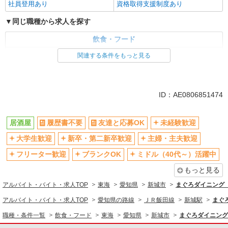
社員登用あり
資格取得支援制度あり
同じ職種から求人を探す
飲食・フード
居酒屋
関連する条件をもっと見る
同じ特徴から求人を探す
未経験歓迎
大学生歓迎
ID：AE0806851474
ミドル（40代～）活躍中
週2～3日勤務OK
車通勤OK
扶養内勤務OK
居酒屋
履歴書不要
友達と応募OK
未経験歓迎
副業・WワークOK
交通費支給
大学生歓迎
新卒・第二新卒歓迎
主婦・主夫歓迎
社会保険あり
まかない・食事補助
フリーター歓迎
ブランクOK
ミドル（40代～）活躍中
社員登用あり
もっと見る
アルバイト・バイト・求人TOP
東海
愛知県
新城市
まぐろダイニング
アルバイト・バイト・求人TOP
愛知県の路線
ＪＲ飯田線
新城駅
まぐ
職種・条件一覧
飲食・フード
東海
愛知県
新城市
まぐろダイニング