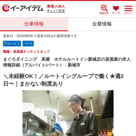
東海
の求人
▼エリア変更
仕事情報
企業情報
更新日：2026/08/06 ※更新日時点の最新情報です
アルバイト
パート
職種：居酒屋キッチンスタッフ
まぐろダイニング 美蔵 ホテルルートイン新城店の居酒屋の求人
情報詳細（アルバイト/パート） - 新城市
＼未経験OK！／ルートイングループで働く★週2
日〜｜まかない制度あり