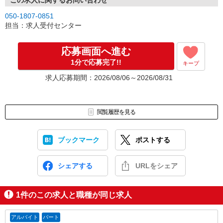
この求人に関するお問い合わせ
＊選考状況により、書類選考を
050-1807-0851
行う場合があります
担当：求人受付センター
※別途ご連絡／履歴書不返却
応募画面へ進む
1分で応募完了!!
キープ
求人応募期間：2026/08/06～2026/08/31
閲覧履歴を見る
ブックマーク
ポストする
シェアする
URLをシェア
1
件のこの求人と職種が同じ求人
アルバイト
パート