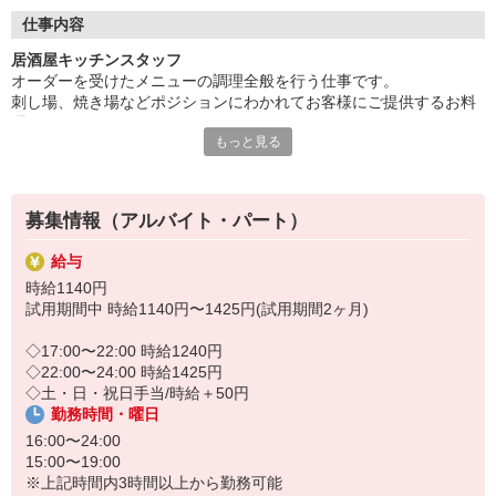
どんな世代の方でも働きやすい、お客様も働くスタッフも居心地
の良いホテルを心がけております。
仕事内容
居酒屋キッチンスタッフ
オーダーを受けたメニューの調理全般を行う仕事です。
刺し場、焼き場などポジションにわかれてお客様にご提供するお料
理を作ります。
もっと見る
募集情報（アルバイト・パート）
給与
時給1140円
試用期間中 時給1140円〜1425円(試用期間2ヶ月)
◇17:00〜22:00 時給1240円
◇22:00〜24:00 時給1425円
◇土・日・祝日手当/時給＋50円
勤務時間・曜日
16:00〜24:00
15:00〜19:00
※上記時間内3時間以上から勤務可能