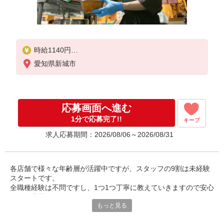
時給1140円
試用期間中 時給1140円〜1425円(試用期間2ヶ月)
愛知県新城市
◇17:00〜22:00 時給1240円
◇22:00〜24:00 時給1425円
◇土・日・祝日手当/時給＋50円
応募画面へ進む
1分で応募完了!!
キープ
求人応募期間：2026/08/06～2026/08/31
各店舗で様々な年齢層が活躍中ですが、スタッフの9割は未経験
スタートです。
全職種経験は不問ですし、1つ1つ丁寧に教えていきますので安心
してご応募下さい。
もっと見る
慣れるまでは先輩が側についていますので何でも質問して下さい
ね！