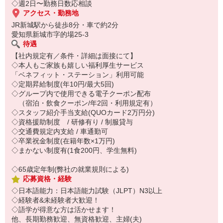
◇週2日〜勤務日数応相談
アクセス・勤務地
JR新城駅から徒歩8分・車で約2分
愛知県新城市字的場25-3
待遇
【社内規定有／条件・詳細は面接にて】
◇本人もご家族も嬉しい福利厚生サービス
「ベネフィット・ステーション」利用可能
◇定期昇給制度(年10円/最大5回)
◇グループ内で使用できる電子クーポン配布
（宿泊・飲食クーポン/年2回・利用規定有）
◇スタッフ紹介手当支給(QUOカード2万円分)
◇資格援助制度 / 研修有り / 制服貸与
◇交通費規定内支給 / 車通勤可
◇卒業祝金制度(在籍年数×1万円)
◇まかない制度有(1食200円、学生無料)
◇65歳定年制(弊社の就業規則による)
応募資格・経験
◇日本語能力：日本語能力試験（JLPT）N3以上
◇経験者&未経験者大歓迎！
◇語学が得意な方は活かせます！
他、長期勤務歓迎、無資格歓迎、主婦(夫)