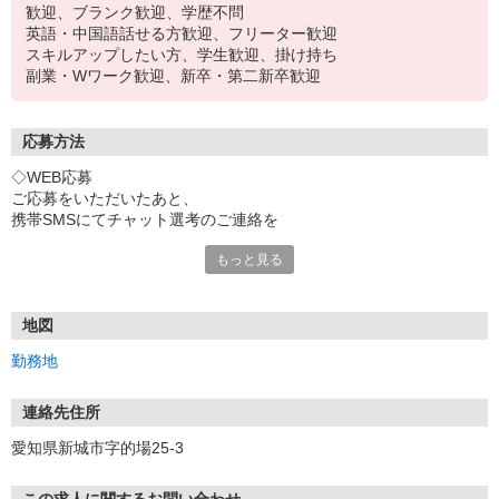
歓迎、ブランク歓迎、学歴不問
英語・中国語話せる方歓迎、フリーター歓迎
スキルアップしたい方、学生歓迎、掛け持ち
副業・Wワーク歓迎、新卒・第二新卒歓迎
応募方法
◇WEB応募
ご応募をいただいたあと、
携帯SMSにてチャット選考のご連絡を
させていただきます。
もっと見る
応募時には正しい携帯番号をご入力ください
◇電話応募
「イーアイデムを見た」と言って頂けると
地図
スムーズにお繋ぎできます。
勤務地
◇応募後のプロセス
店舗または開業準備室にて
連絡先住所
面接します(1回・30分ほど)。
愛知県新城市字的場25-3
＊面接当日、履歴書の持参は不要です。
現地で簡単なプロフィールの記載をお願いします。
＊入社時には履歴書提出が必要です。