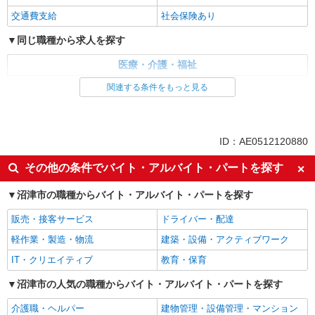
静岡県沼津市 【最寄駅】JR東海道本線「片
交通費支給
社会保険あり
浜」駅 ★勤務地は3000ヶ所以上★ 自宅から通い
やすいエリアなど、お好きな勤務地をお選び下さ
同じ職種から求人を探す
い！！
詳細を見る
キープ
医療・介護・福祉
介護職・ヘルパー
関連する条件をもっと見る
同じ特徴から求人を探す
日払い
車通勤OK
ID：AE0512120880
交通費支給
社会保険あり
その他の条件でバイト・アルバイト・パートを探す
沼津市の職種からバイト・アルバイト・パートを探す
販売・接客サービス
ドライバー・配達
軽作業・製造・物流
建築・設備・アクティブワーク
IT・クリエイティブ
教育・保育
沼津市の人気の職種からバイト・アルバイト・パートを探す
介護職・ヘルパー
建物管理・設備管理・マンション