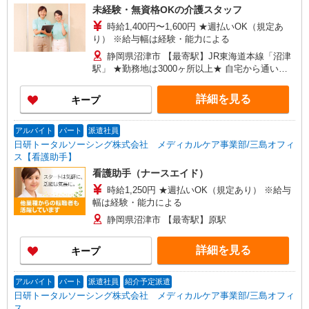
未経験・無資格OKの介護スタッフ
時給1,400円〜1,600円 ★週払いOK（規定あ
り） ※給与幅は経験・能力による
静岡県沼津市 【最寄駅】JR東海道本線「沼津
駅」 ★勤務地は3000ヶ所以上★ 自宅から通いや
すいエリアなど、お好きな勤務地をお選び下さ
い！！
詳細を見る
キープ
アルバイト
パート
派遣社員
日研トータルソーシング株式会社 メディカルケア事業部/三島オフィ
ス【看護助手】
看護助手（ナースエイド）
時給1,250円 ★週払いOK（規定あり） ※給与
幅は経験・能力による
静岡県沼津市 【最寄駅】原駅
詳細を見る
キープ
アルバイト
パート
派遣社員
紹介予定派遣
日研トータルソーシング株式会社 メディカルケア事業部/三島オフィ
ス