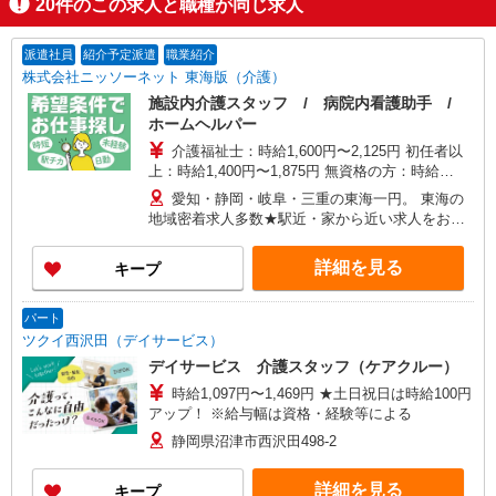
20
件のこの求人と職種が同じ求人
派遣社員
紹介予定派遣
職業紹介
株式会社ニッソーネット 東海版（介護）
施設内介護スタッフ / 病院内看護助手 /
ホームヘルパー
介護福祉士：時給1,600円〜2,125円 初任者以
上：時給1,400円〜1,875円 無資格の方：時給
1,300円〜1,750円 ※給与幅は勤務先による +交通
愛知・静岡・岐阜・三重の東海一円。 東海の
費、諸手当（勤務先による） +0円で介護資格が取
地域密着求人多数★駅近・家から近い求人をお探
れる （別途規定） ★給与日払い制度あり！
しできます！
詳細を見る
キープ
パート
ツクイ西沢田（デイサービス）
デイサービス 介護スタッフ（ケアクルー）
時給1,097円〜1,469円 ★土日祝日は時給100円
アップ！ ※給与幅は資格・経験等による
静岡県沼津市西沢田498-2
詳細を見る
キープ