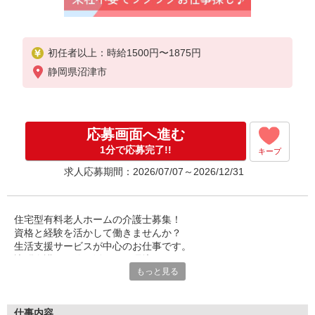
初任者以上：時給1500円〜1875円
静岡県沼津市
応募画面へ進む
1分で応募完了!!
キープ
求人応募期間：2026/07/07～2026/12/31
住宅型有料老人ホームの介護士募集！
資格と経験を活かして働きませんか？
生活支援サービスが中心のお仕事です。
訪問介護の経験も活かせる環境。
もっと見る
利用者様とじっくり向き合えるのが魅力です♪
質の高い生活をサポートしてください。
あなたのホスピタリティが活かせます。
仕事内容