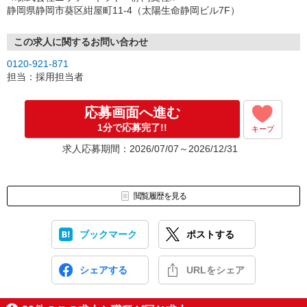
（3）選考・お仕事のご案内
静岡県静岡市葵区紺屋町11-4（太陽生命静岡ビル7F）
↓
（4）就業開始
※紹介予定派遣・職業紹介などで、正職員登用前提でのお仕事も可
この求人に関するお問い合わせ
能です。
0120-921-871
担当：採用担当者
応募画面へ進む
1分で応募完了!!
キープ
求人応募期間：2026/07/07～2026/12/31
閲覧履歴を見る
ブックマーク
ポストする
シェアする
URLをシェア