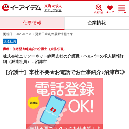
東海
の求人
▼エリア変更
仕事情報
企業情報
更新日：2026/07/08 ※更新日時点の最新情報です
派遣社員
職種：住宅型有料施設の介護士（資格必須）
株式会社ニッソーネット静岡支社の介護職・ヘルパーの求人情報詳
細（派遣社員） - 沼津市
［介護士］来社不要★お電話でお仕事紹介♪沼津市◎