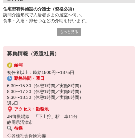
経験者は優遇！即戦力として勤務いただけます。
住宅型有料施設の介護士（資格必須）
スキルアップ研修も充実しています。
訪問介護形式で入居者さまの居室へ伺い、
働き方は選べる柔軟なシフト体制。
食事・入浴・排せつなどの介助を行います。
風通しが良い職場で働きやすさ抜群。
安定して長く働きたい方に最適です。
もっと見る
介護福祉士や初任者研修修了者などの資格が必要で、
施設見学も受け付けています！
個別対応力や柔軟な判断力が求められます。
医療機関との連携も重要で、
募集情報（派遣社員）
利用者の安心・安全な生活を支える役割です。
給与
初任者以上：時給1500円〜1875円
勤務時間・曜日
6:30〜15:30（休憩1時間／実働8時間）
8:30〜17:30（休憩1時間／実働8時間）
9:30〜18:30（休憩1時間／実働8時間）
週5日
アクセス・勤務地
JR御殿場線 「下土狩」駅 車11分
静岡県沼津市
待遇
◇各種社会保険完備