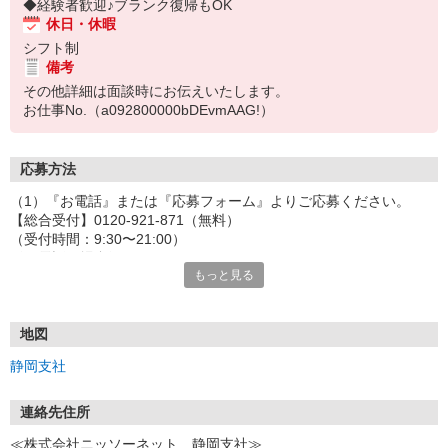
◆経験者歓迎♪ブランク復帰もOK
休日・休暇
シフト制
備考
その他詳細は面談時にお伝えいたします。
お仕事No.（a092800000bDEvmAAG!）
応募方法
（1）『お電話』または『応募フォーム』よりご応募ください。
【総合受付】0120-921-871（無料）
（受付時間：9:30〜21:00）
〈お電話の場合〉
もっと見る
「e-aidemを見て」とお伝えいただけるとスムーズです。
〈応募フォームからご応募の場合〉
当社担当者から連絡させていただきます。
◎応募フォームからのご応募は24時間受付中です！
地図
↓
静岡支社
（2）面談・登録の実施
お電話でのカンタン登録面談や来社登録面談を実施しております。
ご都合のよいお日にちをお聞かせください。
連絡先住所
↓
≪株式会社ニッソーネット 静岡支社≫