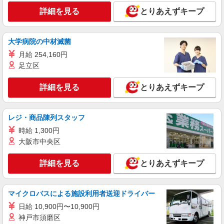
詳細を見る
キープ
詳細を見る
とりあえずキープ
アルバイト
パート
派遣社員
紹介予定派遣
大学病院の中材滅菌
日研トータルソーシング株式会社 メディカルケア事業部/三島オフィ
ス
月給 254,160円
未経験・無資格OKの介護スタッフ
足立区
時給1,400円〜1,600円 ★週払いOK（規定あ
り） ※給与幅は経験・能力による
詳細を見る
とりあえずキープ
静岡県沼津市 【最寄駅】JR東海道本線「片
浜」駅 ★勤務地は3000ヶ所以上★ 自宅から通い
やすいエリアなど、お好きな勤務地をお選び下さ
レジ・商品陳列スタッフ
い！！
詳細を見る
キープ
時給 1,300円
大阪市中央区
アルバイト
パート
派遣社員
紹介予定派遣
日研トータルソーシング株式会社 メディカルケア事業部/三島オフィ
詳細を見る
とりあえずキープ
ス
介護スタッフ／資格あり or 経験者
マイクロバスによる施設利用者送迎ドライバー
時給1,450円〜1,600円 ◆初任者研修：時給
1,450円〜 ◆介護福祉士：時給1,600円〜 ※経験者
日給 10,900円〜10,900円
は3ヶ月以上 ※給与幅は経験・能力による ★週払
静岡県沼津市 【最寄駅】JR東海道本線「片
神戸市須磨区
いOK（規定あり）