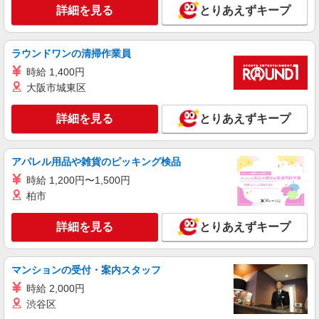
詳細を見る
とりあえずキープ
アルバイト
パート
派遣社員
紹介予定派遣
日研トータルソーシング株式会社 メディカルケア事業部/三島オフィ
ラウンドワンの清掃作業員
ス
時給 1,400円
未経験・無資格OKの介護スタッフ
大阪市城東区
時給1,400円〜1,600円 ★週払いOK（規定あ
り） ※給与幅は経験・能力による
詳細を見る
とりあえずキープ
静岡県沼津市 【最寄駅】JR東海道本線「沼津
駅」 ★勤務地は3000ヶ所以上★ 自宅から通いや
すいエリアなど、お好きな勤務地をお選び下さ
い！！
アパレル用品や雑貨のピッキング検品
詳細を見る
キープ
時給 1,200円〜1,500円
柏市
アルバイト
パート
派遣社員
日研トータルソーシング株式会社 メディカルケア事業部/三島オフィ
ス【看護助手】
詳細を見る
とりあえずキープ
看護助手（ナースエイド）
時給1,250円 ★週払いOK（規定あり） ※給与
マンションの受付・案内スタッフ
幅は経験・能力による
時給 2,000円
静岡県沼津市 【最寄駅】JR御殿場線「大岡」
駅
渋谷区