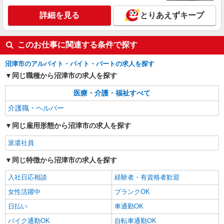
浜」駅 ★勤務地は3000ヶ所以上★ 自宅から通い
やすいエリアなど、お好きな勤務地をお選び下さ
詳細を見る
とりあえずキープ
い！！
詳細を見る
キープ
このお仕事に関連する条件で探す
アルバイト
パート
派遣社員
紹介予定派遣
日研トータルソーシング株式会社 メディカルケア事業部/三島オフィ
沼津市のアルバイト・バイト・パートの求人を探す
ス
同じ職種から沼津市の求人を探す
介護スタッフ／資格あり or 経験者
時給1,450円〜1,600円 ◆初任者研修：時給
医療・介護・福祉すべて
1,450円〜 ◆介護福祉士：時給1,600円〜 ※経験者
は3ヶ月以上 ※給与幅は経験・能力による ★週払
介護職・ヘルパー
静岡県沼津市 【最寄駅】JR東海道本線「沼津
いOK（規定あり）
駅」 ★勤務地は3000ヶ所以上★ 自宅から通いや
同じ雇用形態から沼津市の求人を探す
すいエリアなど、お好きな勤務地をお選び下さ
い！！
詳細を見る
キープ
派遣社員
同じ特徴から沼津市の求人を探す
アルバイト
パート
派遣社員
紹介予定派遣
日研トータルソーシング株式会社 メディカルケア事業部/三島オフィ
入社日応相談
経験者・有資格者歓迎
ス
女性活躍中
ブランクOK
未経験・無資格OKの介護スタッフ
日払い
車通勤OK
時給1,400円〜1,600円 ★週払いOK（規定あ
り） ※給与幅は経験・能力による
バイク通勤OK
自転車通勤OK