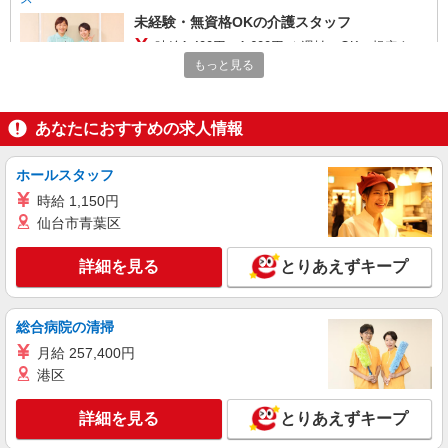
未経験・無資格OKの介護スタッフ
時給1,400円〜1,600円 ★週払いOK（規定あ
り） ※給与幅は経験・能力による
もっと見る
静岡県沼津市 【最寄駅】原駅 ★勤務地は3000
ヶ所以上★ 自宅から通いやすいエリアなど、お好
きな勤務地をお選び下さい！！
あなたにおすすめの求人情報
詳細を見る
キープ
ホールスタッフ
アルバイト
パート
派遣社員
紹介予定派遣
時給 1,150円
日研トータルソーシング株式会社 メディカルケア事業部/三島オフィ
仙台市青葉区
ス
介護スタッフ／資格あり or 経験者
詳細を見る
とりあえずキープ
時給1,450円〜1,600円 ◆初任者研修：時給
1,450円〜 ◆介護福祉士：時給1,600円〜 ※経験者
は3ヶ月以上 ※給与幅は経験・能力による ★週払
総合病院の清掃
静岡県沼津市 【最寄駅】JR御殿場線「大岡」
いOK（規定あり）
駅 ★勤務地は3000ヶ所以上★ 自宅から通いやす
月給 257,400円
いエリアなど、お好きな勤務地をお選び下さ
港区
い！！
詳細を見る
キープ
詳細を見る
とりあえずキープ
アルバイト
パート
派遣社員
紹介予定派遣