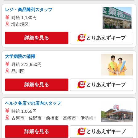
日研トータルソーシング株式会社 メディカルケア事業部/三島オフィ
ス
レジ・商品陳列スタッフ
未経験・無資格OKの介護スタッフ
時給 1,180円
時給1,400円〜1,600円 ★週払いOK（規定あ
堺市堺区
り） ※給与幅は経験・能力による
静岡県沼津市 【最寄駅】JR御殿場線「大岡」
詳細を見る
とりあえずキープ
駅 ★勤務地は3000ヶ所以上★ 自宅から通いやす
いエリアなど、お好きな勤務地をお選び下さ
い！！
詳細を見る
キープ
大学病院の清掃
月給 273,650円
アルバイト
パート
派遣社員
紹介予定派遣
品川区
日研トータルソーシング株式会社 メディカルケア事業部/三島オフィ
ス
詳細を見る
とりあえずキープ
介護スタッフ／資格あり or 経験者
時給1,450円〜1,600円 ◆初任者研修：時給
1,450円〜 ◆介護福祉士：時給1,600円〜 ※経験者
ベルク各店での店内スタッフ
は3ヶ月以上 ※給与幅は経験・能力による ★週払
静岡県沼津市 【最寄駅】原駅 ★勤務地は3000
時給 1,065円
いOK（規定あり）
ヶ所以上★ 自宅から通いやすいエリアなど、お好
古河市・佐野市・前橋市・高崎市・伊勢崎市・太田市・館林市・
きな勤務地をお選び下さい！！
詳細を見る
キープ
詳細を見る
とりあえずキープ