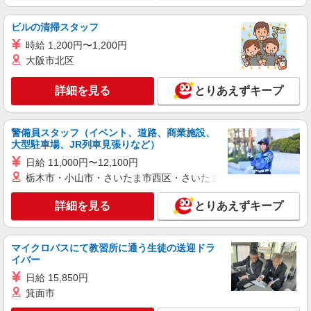
派遣社員
株式会社ブレイブ（マイナビグループ）/MD22
ビルの清掃スタッフ
介護スタッフ ◆デイサービス、サービス付き
時給 1,200円〜1,200円
高齢者向け住宅、グループホームなど様々な勤
大阪市北区
務先から選べます。
未経験：時給1400〜1600円（資格・経験によ
る） 経験者：時給1600〜1800円（資格・経験によ
詳細を見る
とりあえずキープ
る） ◎月収例 時給1800円×1日8時間×22日（週5
静岡県沼津市 【最寄駅】 ◆各線「沼津駅」
日）＝31万6800円 ◆昇給あり ◆支払い方法 ※日
◆JR御殿場線「大岡駅」 ◆JR東海道本線「片浜
払い/週払い/月払い対応も可能です。詳しくは面談
駅」 ★その他、近隣に多数勤務地あります！
時にご相談ください。 ◆交通費：別途全額支給 ※
警備員スタッフ（イベント、道路、商業施設、
詳細を見る
キープ
大型駐車場、JR列車見張りなど）
当社規定あり
日給 11,000円〜12,100円
アルバイト
パート
派遣社員
紹介予定派遣
栃木市・小山市・さいたま市西区・さいたま市岩槻区・久喜市・
日研トータルソーシング株式会社 メディカルケア事業部/三島オフィ
ス
詳細を見る
とりあえずキープ
未経験・無資格OKの介護スタッフ
時給1,400円〜1,600円 ★週払いOK（規定あ
り） ※給与幅は経験・能力による
マイクロバスにて教習所に通う生徒の送迎ドラ
イバー
静岡県沼津市 【最寄駅】JR御殿場線「大岡」
駅 ★勤務地は3000ヶ所以上★ 自宅から通いやす
日給 15,850円
いエリアなど、お好きな勤務地をお選び下さ
箕面市
い！！
詳細を見る
キープ