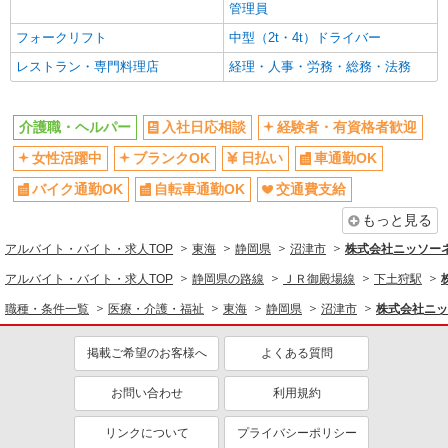
管理員
フォークリフト
中型（2t・4t）ドライバー
レストラン・専門料理店
経理・人事・労務・総務・法務
介護職・ヘルパー
入社日応相談
経験者・有資格者歓迎
女性活躍中
ブランクOK
日払い
車通勤OK
バイク通勤OK
自転車通勤OK
交通費支給
もっと見る
アルバイト・バイト・求人TOP
東海
静岡県
沼津市
株式会社ニッソー
アルバイト・バイト・求人TOP
静岡県の路線
ＪＲ御殿場線
下土狩駅
職種・条件一覧
医療・介護・福祉
東海
静岡県
沼津市
株式会社ニッ
掲載ご希望のお客様へ
よくある質問
お問い合わせ
利用規約
リンクについて
プライバシーポリシー