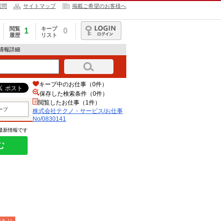
質問
サイトマップ
掲載ご希望のお客様へ
閲覧
キープ
1
0
履歴
リスト
ログイン
人情報詳細
キープ中のお仕事（0件）
保存した検索条件（
0
件）
閲覧したお仕事（1件）
ープ
株式会社テクノ・サービス/お仕事
No/0830141
の最新情報です
む