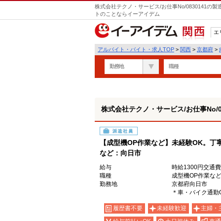
株式会社テクノ・サービス/お仕事No/0830141
トのことならイーアイデム
エ
関西
アルバイト・バイト・求人TOP
>
関西
>
京都府
>
勤務地
職種
株式会社テクノ・サービス/お仕事No/08
派遣社員
【成型機OP作業など】未経験OK。丁
など：向日市
給与
時給1300円交通
職種
成型機OP作業な
勤務地
京都府向日市
＊車・バイク通勤
履歴書不要
未経験歓迎
主婦・