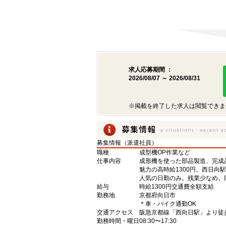
求人応募期間 ：
2026/08/07 ～ 2026/08/31
※掲載を終了した求人は閲覧できま
募集情報（派遣社員）
職種
成型機OP作業など
仕事内容
成形機を使った部品製造、完成
魅力の高時給1300円。西日向
人気の日勤のみ。残業少なめ。
給与
時給1300円交通費全額支給
勤務地
京都府向日市
＊車・バイク通勤OK
交通アクセス
阪急京都線「西向日駅」より徒歩
勤務時間・曜日
08:30〜17:30