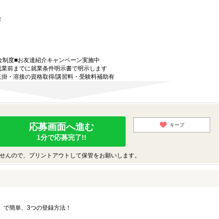
 金
金制度■お友達紹介キャンペーン実施中
就業前までに就業条件明示書で明示します
玉掛・溶接の資格取得/講習料・受験料補助有
応募画面へ進む
キープ
1分で応募完了!!
せんので、プリントアウトして保管をお願いします。
要」で簡単、3つの登録方法！