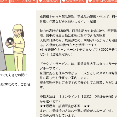
勤OK
バイク通勤OK
交通費支給
社会保険あり
資格取得支援制
成形機を使った部品製造、完成品の研磨・仕上げ、梱
荷造り作業などをお願いします。（派遣）
魅力の高時給1300円。西日向駅から徒歩10分。長期勤
能。週中の祝日出勤に柔軟に対応できる方歓迎！
人気の日勤のみ。残業少なめ。同期がいるからより頑
る。20代から40代の方々が活躍中です！
■お友達紹介キャンペーン！デジタルギフト3000円分
ゼント（当社規定あり）
『テクノ・サービス』は、派遣業界大手スタッフサー
グループです。
全国にあるお仕事の中から、一人ひとりのスキルや希
つでも好きな時間に
件に応じたお仕事をご案内します。
安全管理体制も万全ですので安心してご就業いただけ
録OKなので、ご自宅
す。
登録方法は、【オンライン】【電話】【登録会来場】の
から選べます♪
★★履歴書・証明写真は不要！★★
また、ご登録済の方はお仕事の紹介がスムーズです。
ご応募お待ちしています。