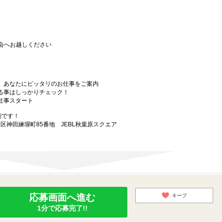
会へお越しください
から、あなたにピッタリのお仕事をご案内
なる事はしっかりチェック！
お仕事スタート
能です！
田区神田練塀町85番地 JEBL秋葉原スクエア
応募画面へ進む
キープ
1分で応募完了!!