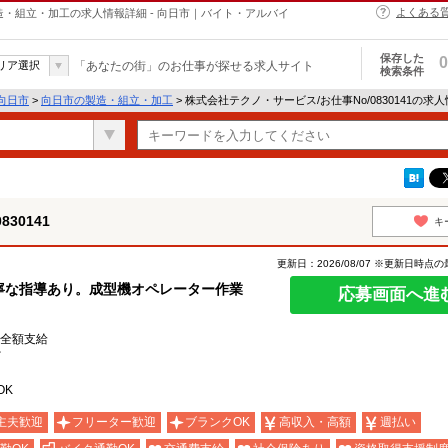
よくある
の製造・組立・加工の求人情報詳細 - 向日市｜バイト・アルバイ
保存した
0
リア選択
「あなたの街」のお仕事が探せる求人サイト
検索条件
向日市
>
向日市の製造・組立・加工
> 株式会社テクノ・サービス/お仕事No/0830141の求
30141
キ
更新日：2026/08/07 ※更新日時点
寧な指導あり。成型機オペレーター作業
応募画面へ進
費全額支給
ど
OK
主夫歓迎
フリーター歓迎
ブランクOK
高収入・高額
週払い