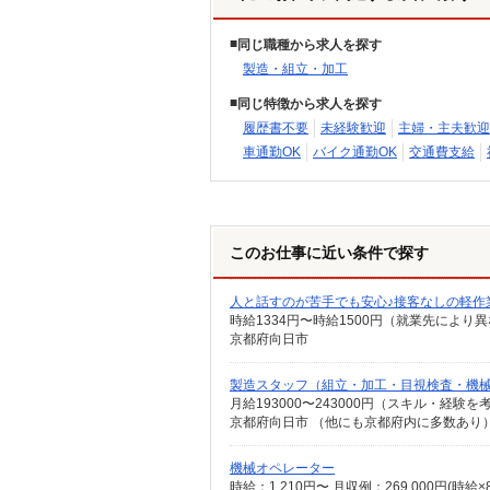
同じ職種から求人を探す
製造・組立・加工
同じ特徴から求人を探す
履歴書不要
未経験歓迎
主婦・主夫歓迎
車通勤OK
バイク通勤OK
交通費支給
このお仕事に近い条件で探す
人と話すのが苦手でも安心♪接客なしの軽作
時給1334円〜時給1500円（就業先により
京都府向日市
製造スタッフ（組立・加工・目視検査・機
月給193000〜243000円（スキル・経験を
機械オペレーター
時給：1,210円〜 月収例：269,000円(時