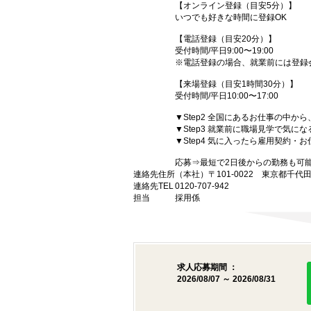
【オンライン登録（目安5分）】
いつでも好きな時間に登録OK
【電話登録（目安20分）】
受付時間/平日9:00〜19:00
※電話登録の場合、就業前には登録
【来場登録（目安1時間30分）】
受付時間/平日10:00〜17:00
▼Step2 全国にあるお仕事の中
▼Step3 就業前に職場見学で気に
▼Step4 気に入ったら雇用契約・
応募⇒最短で2日後からの勤務も可
連絡先住所
（本社）〒101-0022 東京都千代
連絡先TEL
0120-707-942
担当
採用係
求人応募期間 ：
2026/08/07 ～ 2026/08/31