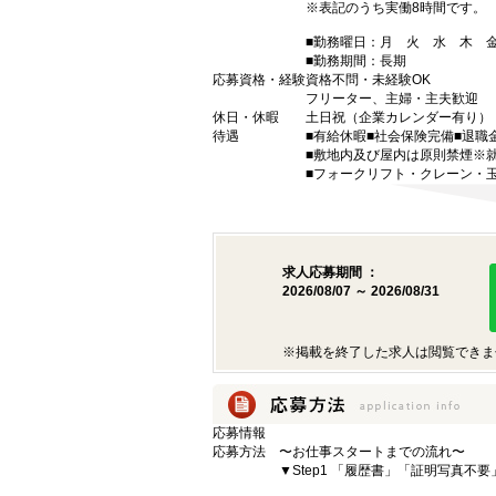
※表記のうち実働8時間です。
■勤務曜日：月 火 水 木
■勤務期間：長期
応募資格・経験
資格不問・未経験OK
フリーター、主婦・主夫歓迎
休日・休暇
土日祝（企業カレンダー有り）
待遇
■有給休暇■社会保険完備■退職
■敷地内及び屋内は原則禁煙※
■フォークリフト・クレーン・
求人応募期間 ：
2026/08/07 ～ 2026/08/31
※掲載を終了した求人は閲覧できま
応募情報
応募方法
〜お仕事スタートまでの流れ〜
▼Step1 「履歴書」「証明写真不