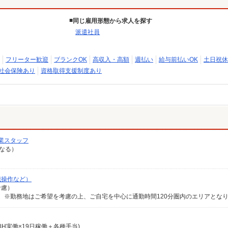
同じ雇用形態から求人を探す
派遣社員
フリーター歓迎
ブランクOK
高収入・高額
週払い
給与前払いOK
土日祝休
社会保険あり
資格取得支援制度あり
業スタッフ
異なる）
械操作など）
考慮）
給×8H実働×19日稼働＋各種手当)