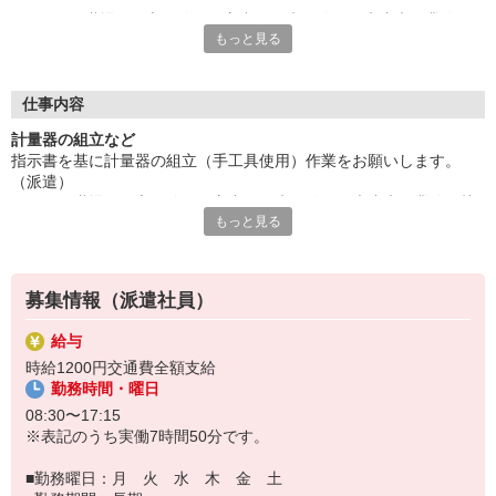
きれいな職場。組立経験ある方尚可。未経験でも大丈夫。業務習
もっと見る
熟のためのOJTがあり安心。
人気の日勤のお仕事。残業ほとんどなし。小休憩もあります、仕
事の合間にリフレッシュできます。
給与即払いサービスは就業状況によって利用できないケースがご
仕事内容
ざいます。詳細はオペレーターまでお問合せください。
計量器の組立など
指示書を基に計量器の組立（手工具使用）作業をお願いします。
『テクノ・サービス』は、派遣業界大手スタッフサービスグルー
（派遣）
プです。
きれいな職場。組立経験ある方尚可。未経験でも大丈夫。業務習熟
全国にあるお仕事の中から、一人ひとりのスキルや希望条件に応
もっと見る
のためのOJTがあり安心。
じたお仕事をご案内します。
人気の日勤のお仕事。残業ほとんどなし。小休憩もあります、仕事
安全管理体制も万全ですので安心してご就業いただけます。
の合間にリフレッシュできます。
登録方法は、【オンライン】【電話】【登録会来場】の3つから
募集情報（派遣社員）
選べます♪
★★履歴書・証明写真は不要！★★
給与
また、ご登録済の方はお仕事の紹介がスムーズです。
時給1200円交通費全額支給
ご応募お待ちしています。
勤務時間・曜日
08:30〜17:15
※表記のうち実働7時間50分です。
■勤務曜日：月 火 水 木 金 土