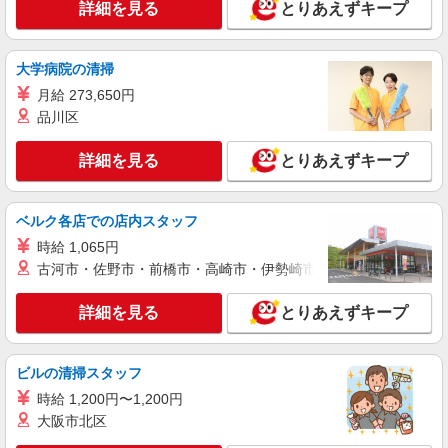
時給1,400円〜1,500円 ※経験・能力による
詳細を見る
とりあえずキープ
交通費：既定支給
滋賀県草津市
大学病院の清掃
詳細を見る
月給 273,650円
キープ
品川区
派遣社員
株式会社テクノ・サービス/お仕事No/0824728
詳細を見る
とりあえずキープ
製品の仕上げ作業
時給1350円交通費全額支給
ベルク各店での店内スタッフ
滋賀県草津市 ＊車・バイク通勤OK
時給 1,065円
古河市・佐野市・前橋市・高崎市・伊勢崎市・太田市・館林市・
詳細を見る
キープ
詳細を見る
とりあえずキープ
派遣社員
株式会社テクノ・サービス/お仕事No/0920269
機械オペレーター
ビルの清掃スタッフ
時給1600円交通費全額支給
時給 1,200円〜1,200円
滋賀県草津市 ＊車・バイク通勤OK
大阪市北区