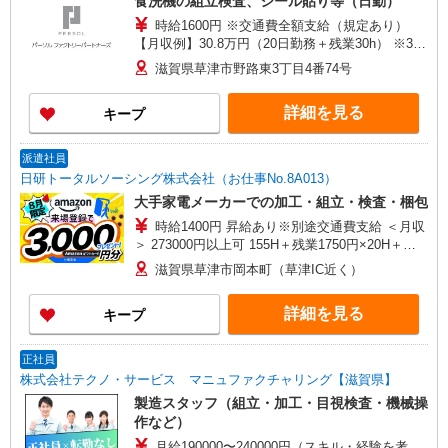
食洗機の組立検査、シール貼り等（日勤）
時給1600円 ※交通費全額支給（規定あり）
【月収例】30.8万円（20日勤務＋残業30h） ※3ヶ
月目以降は時給1400円となります。
滋賀県草津市野路東3丁目4番74号
詳細を見る
キープ
派遣社員
日研トータルソーシング株式会社（お仕事No.8A013）
大手家電メーカーでの加工・組立・検査・梱包
時給1400円 昇給あり※別途交通費支給 ＜月収
＞ 273000円以上可 155H＋残業1750円×20H＋深
夜350円×62.5H
滋賀県草津市岡本町（草津IC近く）
詳細を見る
キープ
正社員
株式会社テクノ・サービス マニュファクチャリング【滋賀県】
製造スタッフ（組立・加工・目視検査・機械操
作など）
月給190000〜240000円（スキル・経験を考