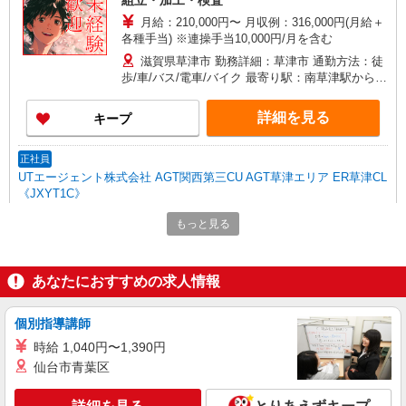
組立・加工・検査
月給：210,000円〜 月収例：316,000円(月給＋
各種手当) ※連操手当10,000円/月を含む
滋賀県草津市 勤務詳細：草津市 通勤方法：徒
歩/車/バス/電車/バイク 最寄り駅：南草津駅から車
10分 ※構内の（無料）駐車場利用OK ※草津駅か
ら無料送迎あり(15分ほど)
詳細を見る
キープ
正社員
UTエージェント株式会社 AGT関西第三CU AGT草津エリア ER草津CL
《JXYT1C》
アルミ加工・研磨・溶接・穴あけ・検査・梱包
もっと見る
月給：228,000円〜 月収例：321,000円(月給＋
各種手当)
滋賀県草津市 勤務地：草津市 通勤方法：徒歩/
あなたにおすすめの求人情報
車/バス/自転車/電車/バイク 最寄り駅：南草津駅か
ら徒歩19分・車9分 ※構内の（無料）駐車場利用
個別指導講師
OK
詳細を見る
キープ
時給 1,040円〜1,390円
仙台市青葉区
派遣社員
UTエージェント株式会社 AGT関西第三CU AGT草津エリア DK岡本CL