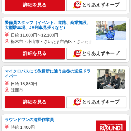
詳細を見る
詳細を見る
とりあえずキープ
キープ
派遣社員
警備員スタッフ（イベント、道路、商業施設、
株式会社テクノ・サービス/お仕事No/0889679
大型駐車場、JR列車見張りなど）
機械オペレーター
日給 11,000円〜12,100円
時給1350円交通費全額支給
栃木市・小山市・さいたま市西区・さいたま市岩槻区・久喜市・
滋賀県草津市 ＊車・バイク通勤OK
詳細を見る
とりあえずキープ
詳細を見る
キープ
マイクロバスにて教習所に通う生徒の送迎ドラ
派遣社員
イバー
株式会社テクノ・サービス/お仕事No/0871284
日給 15,850円
エアコン吹出口の組立
箕面市
時給1250円交通費全額支給
滋賀県草津市 ＊車・バイク通勤OK
詳細を見る
とりあえずキープ
詳細を見る
キープ
ラウンドワンの清掃作業員
派遣社員
時給 1,400円