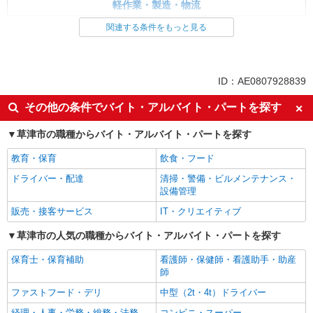
軽作業・製造・物流
製造・組立・加工
関連する条件をもっと見る
同じ特徴から求人を探す
未経験歓迎
車通勤OK
ID：AE0807928839
交通費支給
社会保険あり
その他の条件でバイト・アルバイト・パートを探す
草津市の職種からバイト・アルバイト・パートを探す
教育・保育
飲食・フード
ドライバー・配達
清掃・警備・ビルメンテナンス・
設備管理
販売・接客サービス
IT・クリエイティブ
草津市の人気の職種からバイト・アルバイト・パートを探す
保育士・保育補助
看護師・保健師・看護助手・助産
師
ファストフード・デリ
中型（2t・4t）ドライバー
経理・人事・労務・総務・法務
コンビニ・スーパー