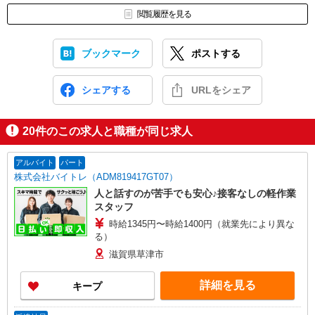
閲覧履歴を見る
ブックマーク
ポストする
シェアする
URLをシェア
20
件のこの求人と職種が同じ求人
アルバイト
パート
株式会社バイトレ（ADM819417GT07）
人と話すのが苦手でも安心♪接客なしの軽作業
スタッフ
時給1345円〜時給1400円（就業先により異な
る）
滋賀県草津市
詳細を見る
キープ