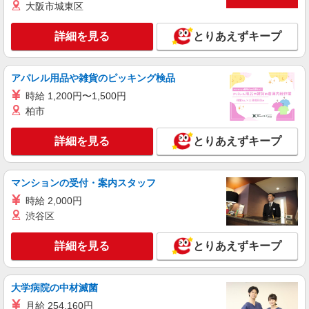
株式会社テクノ・サービス/お仕事No/0889150
大阪市城東区
機械オペレーター
詳細を見る
時給1600円交通費全額支給
とりあえずキープ
滋賀県草津市 ＊車・バイク通勤OK
アパレル用品や雑貨のピッキング検品
詳細を見る
キープ
時給 1,200円〜1,500円
柏市
派遣社員
株式会社テクノ・サービス/お仕事No/0895825
詳細を見る
とりあえずキープ
マグネトロン組立作業
時給1400円交通費全額支給
滋賀県草津市 ＊車・バイク通勤OK
マンションの受付・案内スタッフ
時給 2,000円
詳細を見る
キープ
渋谷区
派遣社員
詳細を見る
とりあえずキープ
株式会社綜合キャリアオプション（1314VJ0805G61★92-S-T3）
マシンから出てきた医療器具のトレー並べ/日
払いOK
大学病院の中材滅菌
時給1,550円〜1,938円 ※経験・能力による
月給 254,160円