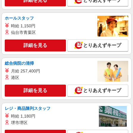
詳細を見る
とりあえずキープ
《JVAT1C》
組立・加工・検査・機械操作
時給：1,550円〜 月収例：310,000円（時給
ホールスタッフ
×7.75H実働×19日稼働＋各種手当）
時給 1,150円
滋賀県草津市 勤務詳細：草津市 通勤方法：徒
仙台市青葉区
歩/車/バス/電車/バイク 最寄り駅：南草津駅から車
10分 ※構内の（無料）駐車場利用OK ※JR草津駅
から無料送迎バスあり(15分ほど)
詳細を見る
とりあえずキープ
詳細を見る
キープ
派遣社員
総合病院の清掃
株式会社テクノ・サービス/お仕事No/0841673
月給 257,400円
機械オペレーターなど
港区
時給1400円交通費全額支給
滋賀県草津市 ＊車・バイク通勤OK
詳細を見る
とりあえずキープ
詳細を見る
キープ
レジ・商品陳列スタッフ
派遣社員
時給 1,180円
株式会社綜合キャリアオプション（1314VJ0805G61★26-S-T3）
堺市堺区
自動車部品の投入/日払いOK