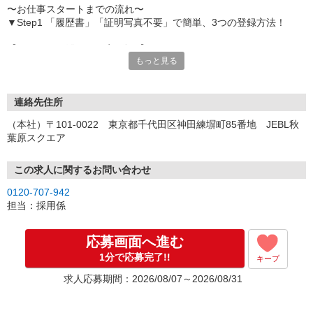
〜お仕事スタートまでの流れ〜
▼Step1 「履歴書」「証明写真不要」で簡単、3つの登録方法！
【オンライン登録（目安5分）】
もっと見る
いつでも好きな時間に登録OK
【電話登録（目安20分）】
受付時間/平日9:00〜19:00
連絡先住所
※電話登録の場合、就業前には登録会へお越しください
（本社）〒101-0022 東京都千代田区神田練塀町85番地 JEBL秋
葉原スクエア
【来場登録（目安1時間30分）】
受付時間/平日10:00〜17:00
この求人に関するお問い合わせ
▼Step2 全国にあるお仕事の中から、あなたにピッタリのお仕事を
0120-707-942
ご案内
担当：採用係
▼Step3 就業前に職場見学で気になる事はしっかりチェック！
▼Step4 気に入ったら雇用契約・お仕事スタート
応募画面へ進む
応募⇒最短で2日後からの勤務も可能です！
1分で応募完了!!
キープ
求人応募期間：2026/08/07～2026/08/31