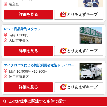
※時間外・深夜手当含む ※研修期間中は時給変
足立区
動なし 【月収例】28万7000円(7時間15分×14日+7
滋賀県滋賀県草津市山寺町笹谷61番地9号
時間30×7日+残業・深夜手当) 交通費：既定支給
詳細を見る
とりあえずキープ
詳細を見る
キープ
レジ・商品陳列スタッフ
派遣社員
株式会社綜合キャリアオプション（1314VJ0805G60★42-S-T3）
時給 1,300円
大阪市中央区
組立・加工・食品製造など/日払いOK
時給1,280円 交通費：既定支給
詳細を見る
とりあえずキープ
滋賀県草津市
詳細を見る
キープ
マイクロバスによる施設利用者送迎ドライバー
日給 10,900円〜10,900円
神戸市須磨区
詳細を見る
とりあえずキープ
このお仕事に関連する条件で探す