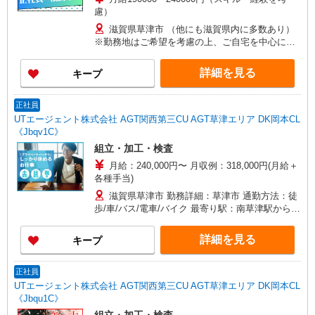
慮）
滋賀県草津市 （他にも滋賀県内に多数あり）
※勤務地はご希望を考慮の上、ご自宅を中心に通
勤時間120分圏内のエリアとなります。（転勤な
し）
詳細を見る
キープ
正社員
UTエージェント株式会社 AGT関西第三CU AGT草津エリア DK岡本CL
《Jbqv1C》
組立・加工・検査
月給：240,000円〜 月収例：318,000円(月給＋
各種手当)
滋賀県草津市 勤務詳細：草津市 通勤方法：徒
歩/車/バス/電車/バイク 最寄り駅：南草津駅から車
10分 ※構内の（無料）駐車場利用OK ※草津駅か
ら無料送迎あり(15分ほど)
詳細を見る
キープ
正社員
UTエージェント株式会社 AGT関西第三CU AGT草津エリア DK岡本CL
《Jbqu1C》