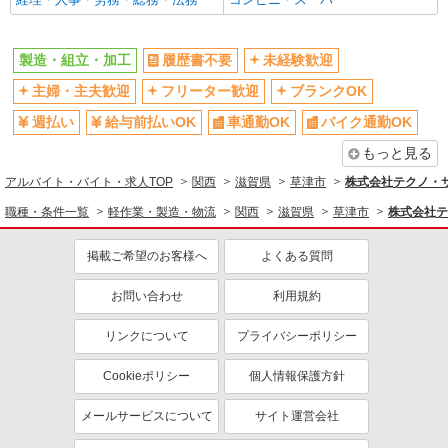
製造・組立・加工
履歴書不要
未経験歓迎
主婦・主夫歓迎
フリーター歓迎
ブランクOK
週払い
給与前払いOK
車通勤OK
バイク通勤OK
もっと見る
アルバイト・バイト・求人TOP
関西
滋賀県
草津市
株式会社テクノ・サー
職種・条件一覧
軽作業・製造・物流
関西
滋賀県
草津市
株式会社テ
掲載ご希望のお客様へ
よくある質問
お問い合わせ
利用規約
リンクについて
プライバシーポリシー
Cookieポリシー
個人情報保護方針
メールサービスについて
サイト運営会社