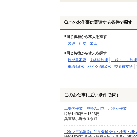
このお仕事に関連する条件で探す
同じ職種から求人を探す
製造・組立・加工
同じ特徴から求人を探す
履歴書不要
未経験歓迎
主婦・主夫歓迎
車通勤OK
バイク通勤OK
交通費支給
このお仕事に近い条件で探す
工場内作業 型枠の組立 バラシ作業
時給1450円〜1813円
兵庫県小野市住永町
ボタン電池製造に伴う機械操作・検査・梱