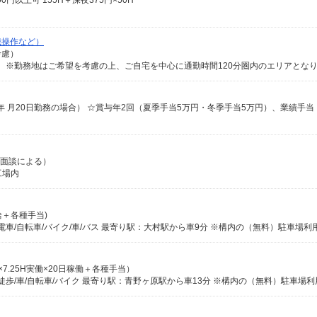
0円以上可 155H＋深夜375円×50H
械操作など）
考慮）
価面談による）
工場内
月給＋各種手当)
給×7.25H実働×20日稼働＋各種手当）
歩/車/自転車/バイク 最寄り駅：青野ヶ原駅から車13分 ※構内の（無料）駐車場利