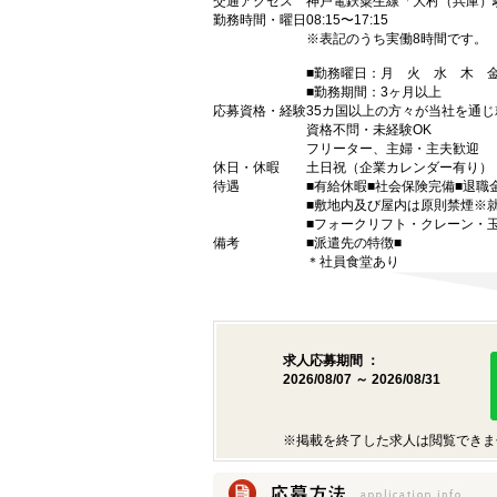
交通アクセス
神戸電鉄粟生線「大村（兵庫）
勤務時間・曜日
08:15〜17:15
※表記のうち実働8時間です。
■勤務曜日：月 火 水 木
■勤務期間：3ヶ月以上
応募資格・経験
35カ国以上の方々が当社を通じ
資格不問・未経験OK
フリーター、主婦・主夫歓迎
休日・休暇
土日祝（企業カレンダー有り）
待遇
■有給休暇■社会保険完備■退職
■敷地内及び屋内は原則禁煙※
■フォークリフト・クレーン・
備考
■派遣先の特徴■
＊社員食堂あり
求人応募期間 ：
2026/08/07 ～ 2026/08/31
※掲載を終了した求人は閲覧できま