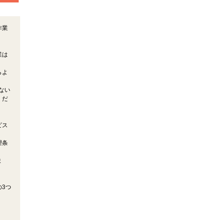
作業
業は
らよ
ない
くだ
ビス
望条
ま
3つ