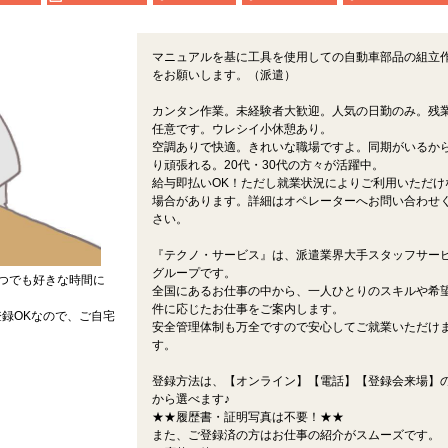
マニュアルを基に工具を使用しての自動車部品の組立
をお願いします。（派遣）
カンタン作業。未経験者大歓迎。人気の日勤のみ。残
任意です。ウレシイ小休憩あり。
空調ありで快適。きれいな職場ですよ。同期がいるか
り頑張れる。20代・30代の方々が活躍中。
給与即払いOK！ただし就業状況によりご利用いただけ
場合があります。詳細はオペレーターへお問い合わせ
さい。
『テクノ・サービス』は、派遣業界大手スタッフサー
グループです。
つでも好きな時間に
全国にあるお仕事の中から、一人ひとりのスキルや希
件に応じたお仕事をご案内します。
録OKなので、ご自宅
安全管理体制も万全ですので安心してご就業いただけ
す。
登録方法は、【オンライン】【電話】【登録会来場】の
から選べます♪
★★履歴書・証明写真は不要！★★
また、ご登録済の方はお仕事の紹介がスムーズです。