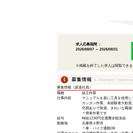
求人応募期間 ：
2026/08/07 ～ 2026/08/31
※掲載を終了した求人は閲覧できま
募集情報（派遣社員）
職種
組立作業
仕事内容
マニュアルを基に工具を使用し
カンタン作業。未経験者大歓迎
空調ありで快適。きれいな職場
＊簡単作業です
給与
時給1230円交通費全額支給
勤務地
兵庫県小野市
＊車・バイク通勤OK