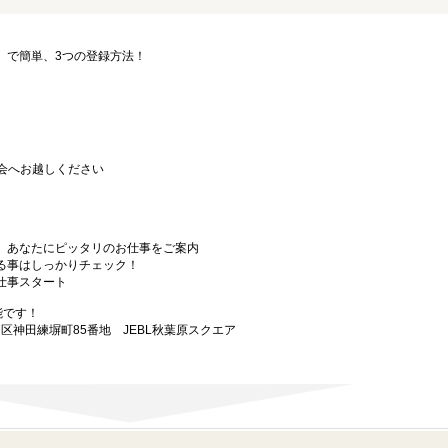
要」で簡単、3つの登録方法！
会へお越しください
から、あなたにピッタリのお仕事をご案内
なる事はしっかりチェック！
お仕事スタート
能です！
田区神田練塀町85番地 JEBL秋葉原スクエア