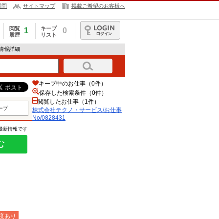
質問
サイトマップ
掲載ご希望のお客様へ
閲覧
キープ
1
0
履歴
リスト
ログイン
人情報詳細
キープ中のお仕事（0件）
保存した検索条件（
0
件）
閲覧したお仕事（1件）
ープ
株式会社テクノ・サービス/お仕事
No/0828431
の最新情報です
む
度あり