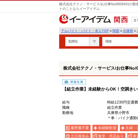
株式会社テクノ・サービス/お仕事No/0828431
トのことならイーアイデム
エ
関西
アルバイト・バイト・求人TOP
>
関西
>
兵庫県
>
勤務地
職種
株式会社テクノ・サービス/お仕事No/08
派遣社員
【組立作業】未経験からOK！空調き
給与
時給1230円交通
職種
組立作業
勤務地
兵庫県小野市
＊車・バイク通勤
履歴書不要
未経験歓迎
主婦・
土日祝休み
食堂・売店あり
車