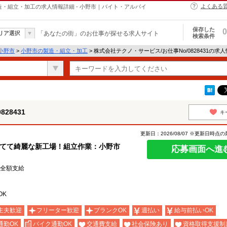
よくある
の製造・組立・加工の求人情報詳細 - 小野市｜バイト・アルバイ
保存した
0
リア選択
「あなたの街」のお仕事が探せる求人サイト
検索条件
小野市
>
小野市の製造・組立・加工
> 株式会社テクノ・サービス/お仕事No/0828431の求
28431
キ
更新日：2026/08/07 ※更新日時点
いてて綺麗な新工場！組立作業：小野市
応募画面へ進
費全額支給
OK
主夫歓迎
フリーター歓迎
ブランクOK
週払い
給与前払いOK
通勤OK
バイク通勤OK
交通費支給
社会保険あり
資格取得支援制