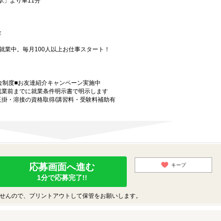
駅」より車11分
 金
就業中。毎月100人以上お仕事スタート！
金制度■お友達紹介キャンペーン実施中
就業前までに就業条件明示書で明示します
玉掛・溶接の資格取得/講習料・受験料補助有
応募画面へ進む
キープ
1分で応募完了!!
せんので、プリントアウトして保管をお願いします。